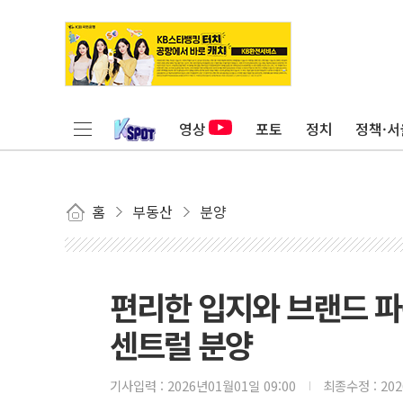
영상
포토
정치
정책·서
홈
부동산
분양
편리한 입지와 브랜드 파
센트럴 분양
기사입력 :
2026년01월01일 09:00
최종수정 :
20