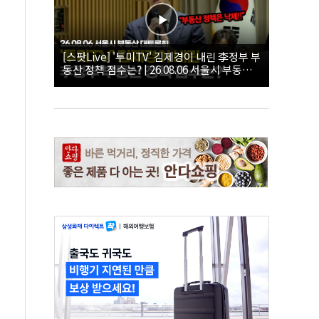
[스팟Live] '투미TV' 김제경이 내린 李정부 부
동산 정책 점수는? | 26.08.06 서울시 부동산
대토론회