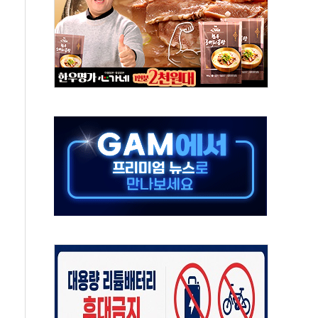
치엔에이치바이오, 휴믹 흡수합병 완료"
일렉트릭 철도신호 사업 인수 계약
환자 208명…누적 사망자 23명·가축 83만마리 폐사
이츠와 손잡고 퀵커머스 확대
수 유입…프리마켓 대형주 소폭 반등
프 'TACO' 조롱 "쇼외교...더 이상 필요 없다"
 오뚜기몰 대잔치' …경품·할인 혜택 풍성
로 숨 고르기…매출 16% 늘고 영업이익은 제자리
그, '직잭뷰티 페스타'…최대 91% 할인
 인천공항서 '팔도음식대전'