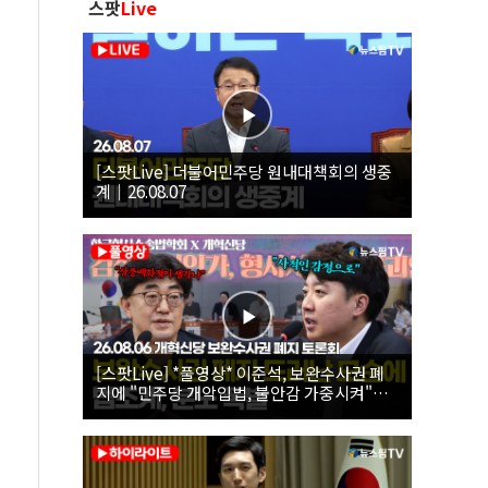
스팟
Live
[스팟Live] 더불어민주당 원내대책회의 생중
계｜26.08.07
[스팟Live] *풀영상* 이준석, 보완수사권 폐
지에 "민주당 개악입법, 불안감 가중시켜"｜
26.08.06 개혁신당 보완수사권 폐지 토론회