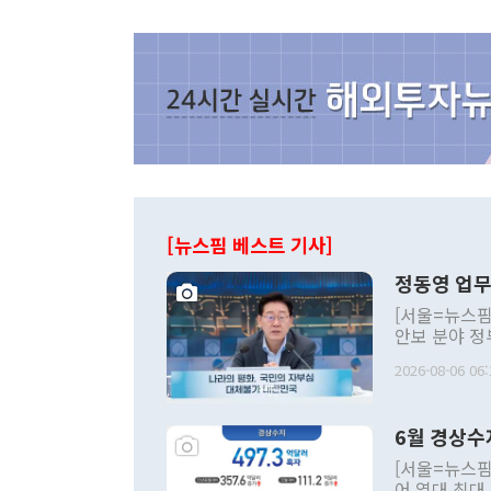
[뉴스핌 베스트 기사]
정동영 업무
[서울=뉴스핌
안보 분야 정
평화공존 발전
2026-08-06 06:
발언 중에는 
언한 것이 있
령은 공개적으
6월 경상수
주의적 희망에
관의 대북 정
[서울=뉴스핌
관 부처 장관
어 역대 최대