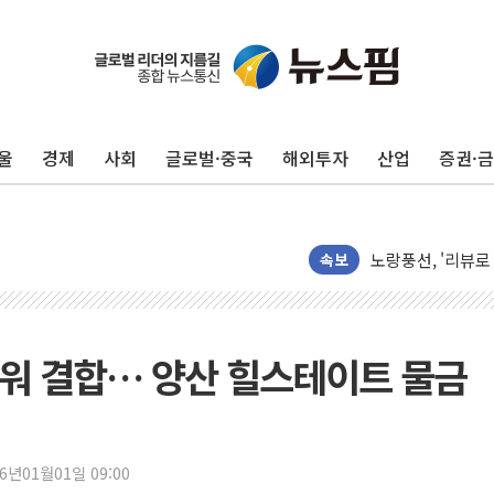
울
경제
사회
글로벌·중국
해외투자
산업
증권·
수젠텍, 'POCT 
노랑풍선, '리뷰로
"유니셈, 메모리 
속보
샤페론, 임시주총서
토박스코리아, 스토
29CM, 홈·라이
워 결합… 양산 힐스테이트 물금
새온, '자율주행자
오에스피, '세계 
사우디 "북·남서 
26년01월01일 09:00
GLN인터내셔널, 