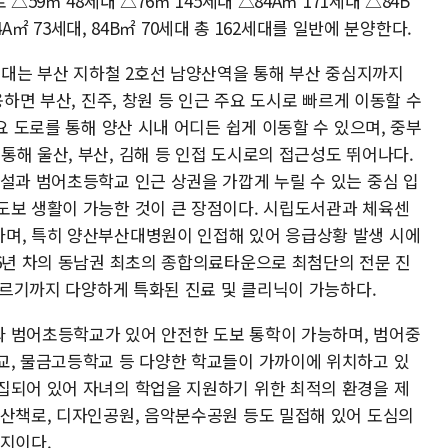
△59㎡ 48세대 △76㎡ 145세대 △84A㎡ 171세대 △84B
4A㎡ 73세대, 84B㎡ 70세대 총 162세대를 일반에 분양한다.
대는 부산 지하철 2호선 남양산역을 통해 부산 중심지까지
용하면 부산, 진주, 창원 등 인근 주요 도시로 빠르게 이동할 수
요 도로를 통해 양산 시내 어디든 쉽게 이동할 수 있으며, 중부
해 울산, 부산, 김해 등 인접 도시로의 접근성도 뛰어나다.
시설과 범어초등학교 인근 상권을 가깝게 누릴 수 있는 중심 입
도보 생활이 가능한 것이 큰 장점이다. 시립도서관과 체육센
며, 특히 양산부산대병원이 인접해 있어 응급상황 발생 시에
16년 차의 동남권 최초의 종합의료타운으로 최첨단의 전문 진
 이르기까지 다양하게 특화된 진료 및 클리닉이 가능하다.
 범어초등학교가 있어 안전한 도보 통학이 가능하며, 범어중
교, 물금고등학교 등 다양한 학교들이 가까이에 위치하고 있
집되어 있어 자녀의 학업을 지원하기 위한 최적의 환경을 제
 산책로, 디자인공원, 음악분수공원 등도 밀접해 있어 도심의
입지이다.