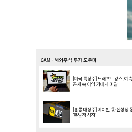
GAM
- 해외주식 투자 도우미
[미국 특징주] 드래프트킹스, 예
공세 속 이익 기대치 미달
[홍콩 대장주] 메이퇀 ③ 신성장
'폭발적 성장'