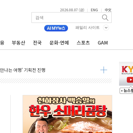
2026.08.07 (금)
ENG
中文
|
|
패밀리 사이트
금융
부동산
전국
문화·연예
스포츠
GAM
플랫폼' 캐나다 보건부 승인
 만나는 여행' 기획전 진행
투자 재개·원가 안정화 '겹호재'" - 신한투자
 5대1 액면병합 의결
케 여행용품 '젯키즈' 오프라인 판매 확대
프스타일 기획전 '이구홈위크' …최대 90% 할인
동차 AI 미션 챌린지' 성료
고양이의 날' 맞아 네이버와 대규모 프로모션
이란 지휘 아래 동시 공격 임박…에너지·항만 표적"
방한 외국인 QR결제 서비스 확장 나선다