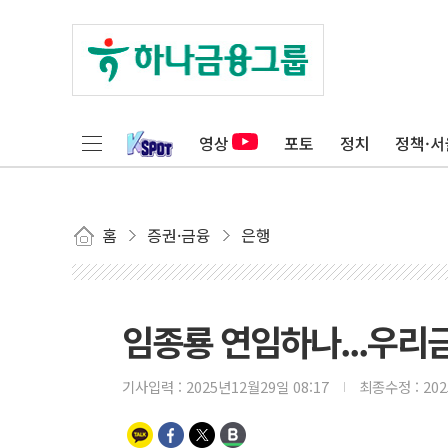
영상
포토
정치
정책·서
홈
증권·금융
은행
임종룡 연임하나...우리
기사입력 :
2025년12월29일 08:17
최종수정 :
20