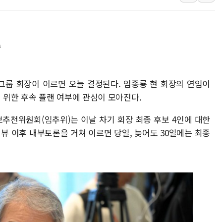
서울 중랑구 주택가서 흉기 난
李대통령 "결혼 때문에 손해 
여수 오동도 인근 해상서 모
수
추미애, '위안부' 피해자 기림
인천 선재도 갯벌서 해루질 중
융그룹 회장이 이르면 오늘 결정된다. 임종룡 현 회장의 연임이
인천서 말다툼 중 어머니 흉기
위한 후속 플랜 여부에 관심이 모아진다.
'화합' 꺼낸 김민석에 '뻔뻔
李대통령, ISA 개편 재검토 
추천위원회(임추위)는 이날 차기 회장 최종 후보 4인에 대한
동해중부 전 해상 풍랑주의보…
뷰 이후 내부토론을 거쳐 이르면 당일, 늦어도 30일에는 최종
연일 폭염에 온열질환 사망 