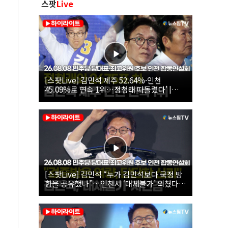
스팟
Live
[스팟Live] 김민석 제주 52.64%·인천
45.09%로 연속 1위…정청래 따돌렸다’ |
26.08.08 더불어민주당 당대표·최고위원 후
보 인천 합동연설회
[스팟Live] 김민석 “누가 김민석보다 국정 방
향을 공유했나”…인천서 ‘대체불가’ 외쳤다 |
26.08.08 더불어민주당 당대표·최고위원 후
보 인천 합동연설회