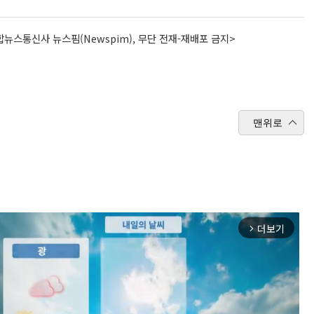
뉴스통신사 뉴스핌(Newspim), 무단 전재-재배포 금지>
맨위로
더보기
arrow_forward_ios