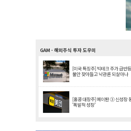
GAM
- 해외주식 투자 도우미
[미국 특징주] 빅테크 주가 급반등..
불안 잦아들고 낙관론 되살아나
[홍콩 대장주] 메이퇀 ③ 신성장
'폭발적 성장'