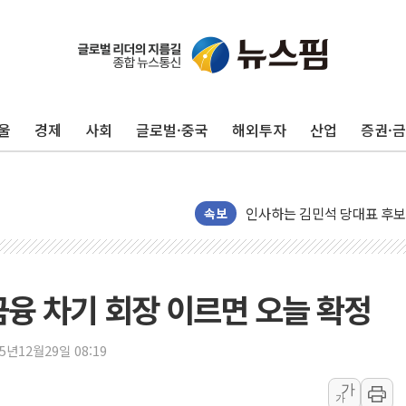
울
경제
사회
글로벌·중국
해외투자
산업
증권·
인천 합동연설회 나선 송영길
김민석, 2주차 제주·인천 경선서
인사하는 김민석 당대표 후보
속보
[속보] 민주, 제주·인천 경선 결
[속보] 민주, 인천 경선 결과 발
[속보] 민주, 제주 경선 결과 발
금융 차기 회장 이르면 오늘 확정
이번주 국내 주요 금융일정(8.1
美, 이란전 출구전략 만지작
25년12월29일 08:19
강릉·동해·삼척 시간당 최대 
가
폐기물 수거하다 참변…60대
가