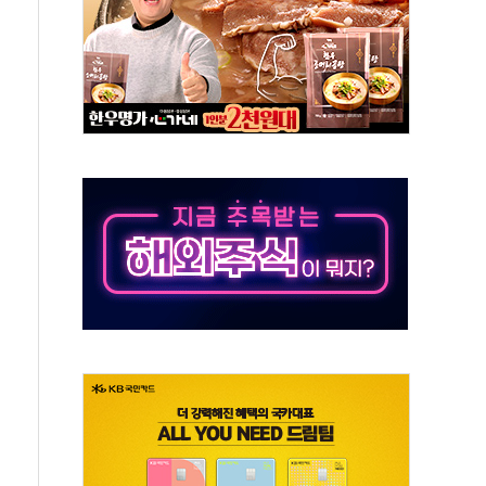
동…60대 남성 2명 숨져
보는 일 없게"…'결혼 페널티' 22개 과제 손본다
터보트 전복…1명 사망·1명 실종
의 날 참석..."국제적 시민 연대로 목소리 내야"
 실종 60대 나흘만에 숨진 채 발견
 살해 10대 아들 체포
' 받아친 정청래…제주 연설서 신경전 고조
지시…與 "적극 환영"·野 "졸속 국정"
10일까지 최대 3.5m 높은 물결
23명…정부, 비상대응기구 가동