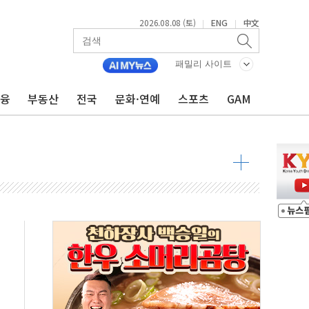
2026.08.08 (토)
ENG
中文
|
|
패밀리 사이트
금융
부동산
전국
문화·연예
스포츠
GAM
·정청래·김민석 당대표 후보
 정청래에 승리...47.75% vs 42.08%
과 발표...김민석 47.75% 정청래 42.08%
표...김민석 45.09% 정청래 43.27% 송영길 11.63%
표...김민석 52.64% 정청래 39.89% 송영길 7.47%
0~8.14)
…공습 한계·탄약 부족 현실화
50㎜ 폭우…강원 동해안 강한 비 이어져
 환경미화원 수거차에 치여 사망