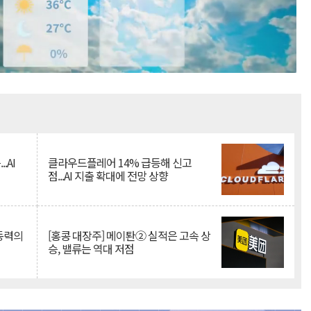
Mute
.AI
클라우드플레어 14% 급등해 신고
점...AI 지출 확대에 전망 상향
 동력의
[홍콩 대장주] 메이퇀② 실적은 고속 상
승, 밸류는 역대 저점