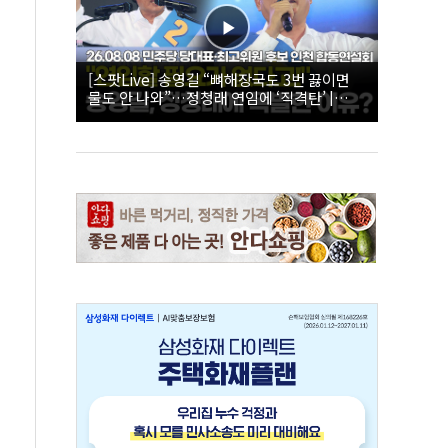
[스팟Live] 송영길 “뼈해장국도 3번 끓이면
물도 안 나와”…정청래 연임에 ‘직격탄’ |
26.08.08 더불어민주당 당대표·최고위원 후
보 인천 합동연설회