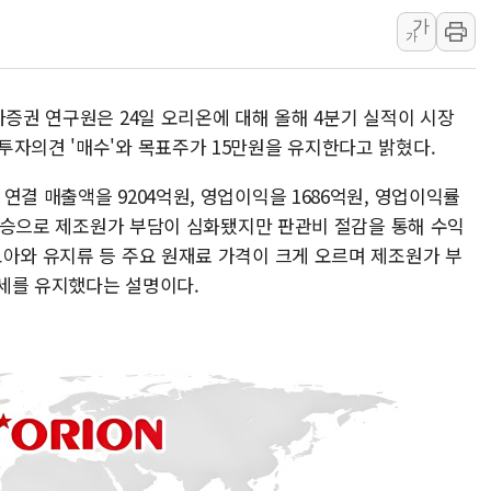
가
李 "해남 태양광, 대한민국 다음 100년 밑거
가
李 대통령, '6시간 마라톤 부동산 2차 회의'
트럼프, 中 겨냥 폴리실리콘 관세 15% 부과
자증권 연구원은 24일 오리온에 대해 올해 4분기 실적이 시장
[사진] 빈살만과 에르도안의 만남
자의견 '매수'와 목표주가 15만원을 유지한다고 밝혔다.​
이란와이어 "이란 최고지도자 위독…곧 사망
남동발전, 해남군에 국내 최대 규모 400MW 
연결 매출액을 9204억원, 영업이익을 1686억원, 영업이익률
격 상승으로 제조원가 부담이 심화됐지만 판관비 절감을 통해 수익
[인도증시] 중동 불안 속 유가 상승에 소폭 하락
코아와 유지류 등 주요 원재료 가격이 크게 오르며 제조원가 부
황희 '폐버스 청년주택' SNS 글 역풍에 "정
세를 유지했다는 설명이다.​
폭염 누그러지고 가뭄 숙지나...경북동해안권 8