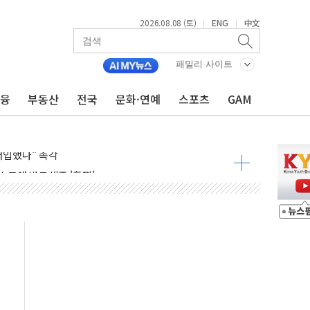
2026.08.08 (토)
ENG
中文
|
|
패밀리 사이트
금융
부동산
전국
문화·연예
스포츠
GAM
령…트럼프 제동
주일 이상 '올스톱'… 美 해상봉쇄 영향
개입했나" 촉각
용 쇼크에 반도체주 '활짝'
우려 후퇴…나스닥 선물 1%대 상승
…9월 금리 인상 기대 후퇴
체결
라우드플레어·태양광주↑ VS 트레이드데스크·웬디스↓
종자 7359명 끝까지 찾겠다"
 톤 낮춰
항시 '시끌'