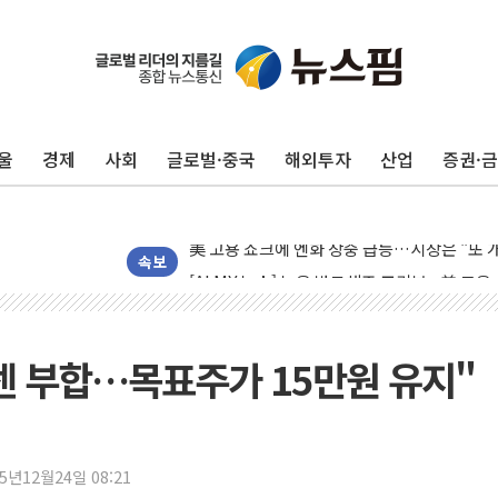
울
경제
사회
글로벌·중국
해외투자
산업
증권·
美 항소법원, 백악관 무도회장 공사 중단 명
이란의 핵심 원유 수출항 '하르그섬', 최근 1
美 고용 쇼크에 엔화 장중 급등…시장은 "또 
[AI MY 뉴스] 뉴욕 반도체주 프리뷰...美 고
속보
뉴욕증시 프리뷰, 美 고용 쇼크에 금리 인상 
[종합] 美 7월 고용 2만3000명 감소 '쇼크'
[사진] 이슬람 수니파 3개국, 공동방위협정 
컨센 부합…목표주가 15만원 유지"
뉴욕증시 개장 전 특징주...아틀라시안·클
보훈부, 미 DPAA와 MOU… "6·25 미군 실
트럼프 "금리 내려야"…파월 때와 달리 워시엔
25년12월24일 08:21
특정 정치인 측근 포항시 정책특보 내정설...포