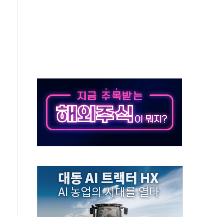
름…수도권 집중 완화 전환점"
 주재… "전폭적 공급 확대·속도전 총력"
…美 태양광주 급등
해도 놀랍지 않아"
태양광 착공…여의도 1.6배 규모
...금융주 낙폭 커
부정책 아냐" 해명
~9일 최대 100mm 호우