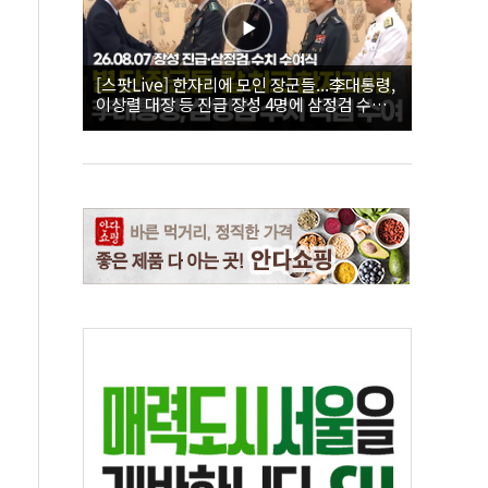
[스팟Live] 한자리에 모인 장군들...李대통령,
이상렬 대장 등 진급 장성 4명에 삼정검 수치
직접 수여｜26.08.07 장성 진급·삼정검 수치
수여식