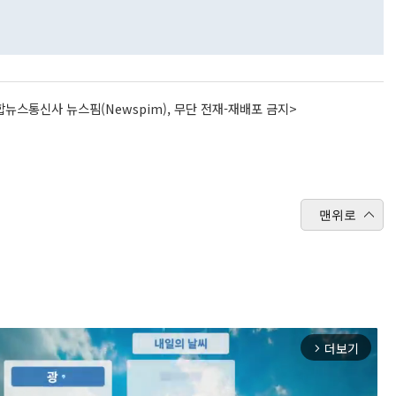
뉴스통신사 뉴스핌(Newspim), 무단 전재-재배포 금지>
맨위로
더보기
arrow_forward_ios