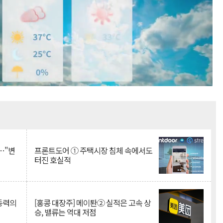
Mute
…"변
프론트도어 ① 주택시장 침체 속에서도
터진 호실적
 동력의
[홍콩 대장주] 메이퇀② 실적은 고속 상
승, 밸류는 역대 저점