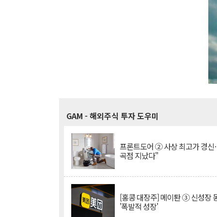
GAM
- 해외주식 투자 도우미
프론트도어 ② 사상 최고가 경신
곡점 지났다"
[홍콩 대장주] 메이퇀 ③ 신성장
'폭발적 성장'