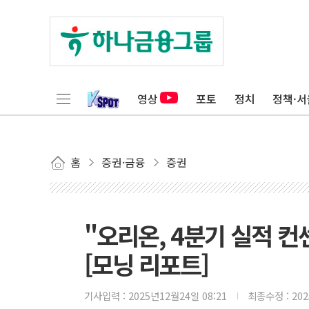
영상
포토
정치
정책·서
홈
증권·금융
증권
"오리온, 4분기 실적 
[모닝 리포트]
기사입력 :
2025년12월24일 08:21
최종수정 :
20