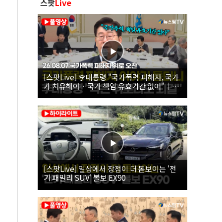
스팟
Live
[스팟Live] 李대통령 "국가폭력 피해자, 국가
가 치유해야…국가 책임 유효기간 없어"｜
26.08.07 국가폭력 피해자 위로 오찬
[스팟Live] 일상에서 장점이 더 돋보이는 '전
기 패밀리 SUV' 볼보 EX90