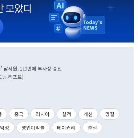
세' 담서원, 1년만에 부사장 승진
모닝 리포트]
출
중국
러시아
실적
개선
명절
익성
영업이익률
베이커리
춘절