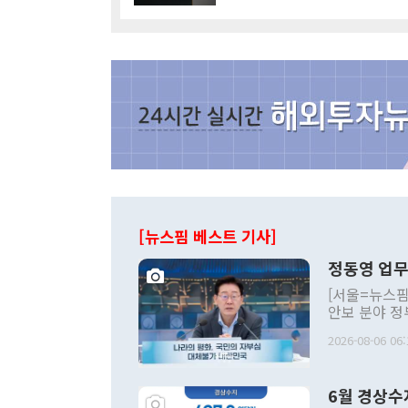
[뉴스핌 베스트 기사]
정동영 업무
[서울=뉴스핌
안보 분야 정
평화공존 발전
2026-08-06 06:
발언 중에는 
언한 것이 있
령은 공개적으
6월 경상수
주의적 희망에