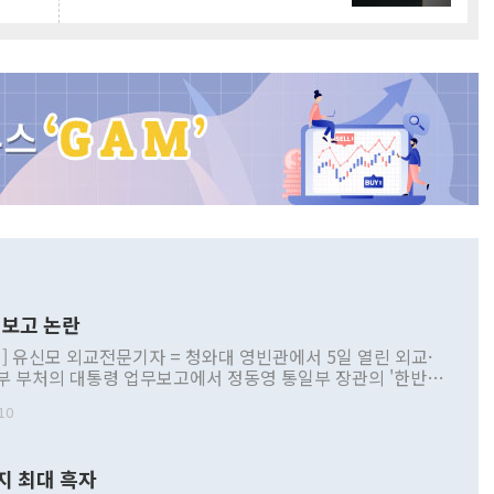
보고 논란
] 유신모 외교전문기자 = 청와대 영빈관에서 5일 열린 외교·
부 부처의 대통령 업무보고에서 정동영 통일부 장관의 '한반도
 구상'과 업무보고 발언이 논란을 빚고 있다. 이날 정 장관의
10
정부 내 조율을 거치지 않은 사안을 정책으로 추진하겠다고 공
는가 하면 사실 관계에 맞지 않은 설명도 있었다. 이재명 대통
로 신중을 기해 달라고 경고했고, 조현 외교부 장관은 '이상
지 최대 흑자
 근거한 비현실적 구상'이라는 비판을 내놨다. 그동안 정 장