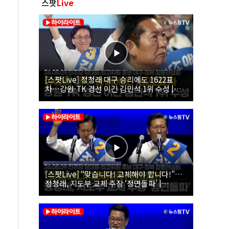
스팟
Live
[스팟Live] 정청래 대구 승리에도 1622표
차…강원·TK 경선 이긴 김민석 1위 수성 |
26.08.09 더불어민주당 당대표·최고위원 후
보 대구·경북 합동연설회
[스팟Live] “맞습니다! 교체해야 합니다!”…
정청래, 지도부 교체 주장 ‘정면돌파’ |
26.08.09 더불어민주당 당대표·최고위원 후
보 대구·경북 합동연설회