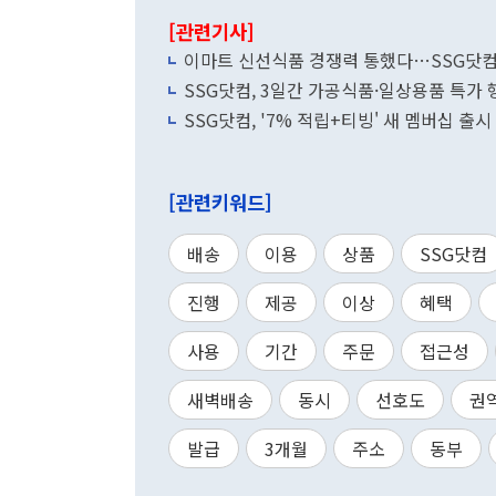
[관련기사]
이마트 신선식품 경쟁력 통했다…SSG닷컴 
SSG닷컴, 3일간 가공식품·일상용품 특가
SSG닷컴, '7% 적립+티빙' 새 멤버십 
[관련키워드]
배송
이용
상품
SSG닷컴
진행
제공
이상
혜택
사용
기간
주문
접근성
새벽배송
동시
선호도
권
발급
3개월
주소
동부