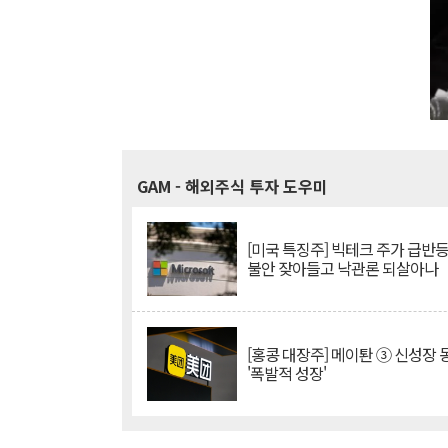
GAM
- 해외주식 투자 도우미
[미국 특징주] 빅테크 주가 급반등..
불안 잦아들고 낙관론 되살아나
[홍콩 대장주] 메이퇀 ③ 신성장
'폭발적 성장'