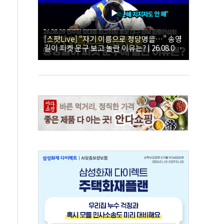
[스팟Live] “자기 이름으로 정당명을…” 송영
길이 피켓 문구 보고 놀란 이유는? | 26.08.09
더불어민주당 당대표·최고위원 후보 대구·경
북 합동연설회