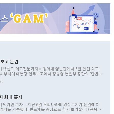
보고 논란
] 유신모 외교전문기자 = 청와대 영빈관에서 5일 열린 외교·
부 부처의 대통령 업무보고에서 정동영 통일부 장관의 '한반도
 구상'과 업무보고 발언이 논란을 빚고 있다. 이날 정 장관의
10
정부 내 조율을 거치지 않은 사안을 정책으로 추진하겠다고 공
는가 하면 사실 관계에 맞지 않은 설명도 있었다. 이재명 대통
로 신중을 기해 달라고 경고했고, 조현 외교부 장관은 '이상
지 최대 흑자
 근거한 비현실적 구상'이라는 비판을 내놨다. 그동안 정 장
책 관련 발언이 물의를 빚은 적은 여러 번 있지만 대통령과 유
] 박가연 기자 = 지난 6월 우리나라의 경상수지가 전월에 이
이 공개적으로 부정적 입장을 표명한 것은 이례적이다. 정 장
 흑자를 기록했다. 반도체를 중심으로 한 정보기술(IT) 품목 수
대북 접근법과 월권을 제어해야 한다는 목소리도 높아지고 있