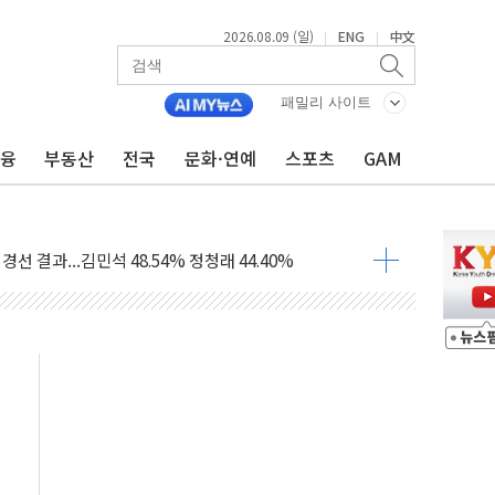
2026.08.09 (일)
ENG
中文
|
|
패밀리 사이트
금융
부동산
전국
문화·연예
스포츠
GAM
해 10대 구속…범행 후 반려견도 죽여
 정청래에 승리…金 48.54% vs 鄭 44.40%
경선 결과...김민석 48.54% 정청래 44.40%
발표...김민석 47.37% 정청래 45.71% 송영길 6.92%
발표...정청래 47.82% 김민석 46.35% 송영길 5.83%
발표...김민석 50.30% 정청래 41.94% 송영길 7.76%
객 400명 맞이…"마음 잇는 시간 되길"
 지급 확정되나…재상고 앞두고 막판 셈법
'행복상자' 전달
극기 거꾸로' 논란…이틀만에 철거
 예술·체육요원 최대 33% 감축