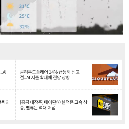
Mute
.AI
클라우드플레어 14% 급등해 신고
점...AI 지출 확대에 전망 상향
 동력의
[홍콩 대장주] 메이퇀② 실적은 고속 상
승, 밸류는 역대 저점