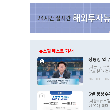
[뉴스핌 베스트 기사]
정동영 업무
[서울=뉴스핌
안보 분야 정
평화공존 발전
2026-08-06 06:
발언 중에는 
언한 것이 있
령은 공개적으
6월 경상수
주의적 희망에
관의 대북 정
[서울=뉴스핌
관 부처 장관
어 역대 최대
관의 무리한 