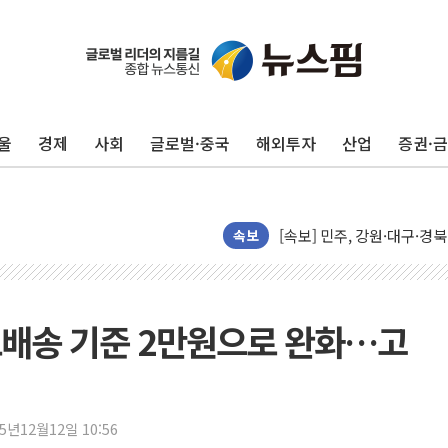
울
경제
사회
글로벌·중국
해외투자
산업
증권·
인천서 말다툼 중 어머니 살
김민석, 강원·대구·경북 경선서
[속보] 민주, 강원·대구·경북 
[속보] 민주, 경북 경선 결과 
속보
[속보] 민주, 대구 경선 결과 
[속보] 민주, 강원 경선 결과 
정재헌 CEO, SKT 장기고
료배송 기준 2만원으로 완화…고
최태원, 노소영에 9440억
하나금융, 명동 소상공인에 
인천시 광복절 현수막 '태
25년12월12일 10:56
병무청, 보충역 전면 손질…