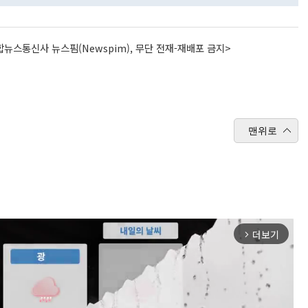
뉴스통신사 뉴스핌(Newspim), 무단 전재-재배포 금지>
맨위로
더보기
arrow_forward_ios