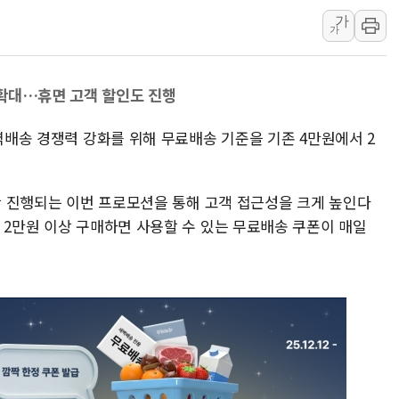
가
홈플러스發 대형마트 판매,
가
윤준병·이해민 의원, '정부
'호우·산사태 주의보' 울진 
 확대…휴면 고객 할인도 진행
여야, 황희 '버스 하우스' 공
풀무원재단, '국제과학연극제
새벽배송 경쟁력 강화를 위해 무료배송 기준을 기존 4만원에서 2
현대그린푸드 '텍사스로드하
與 "세제개편안 8월 말 당
일간 진행되는 이번 프로모션을 통해 고객 접근성을 크게 높인다
경인고속도로서 차량 4대 연
 2만원 이상 구매하면 사용할 수 있는 무료배송 쿠폰이 매일
"AI가 먼저 알아채고 고친다