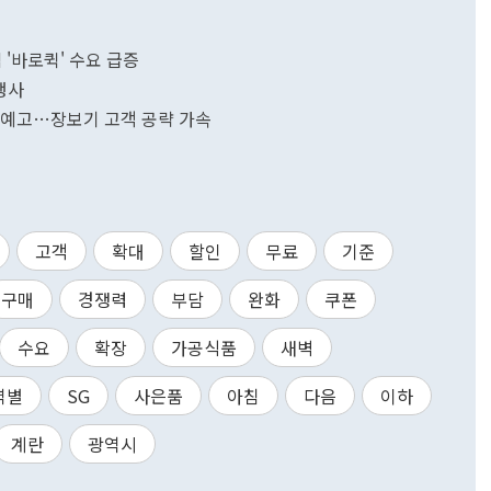
'바로퀵' 수요 급증
 행사
출시 예고…장보기 고객 공략 가속
고객
확대
할인
무료
기준
구매
경쟁력
부담
완화
쿠폰
수요
확장
가공식품
새벽
역별
SG
사은품
아침
다음
이하
계란
광역시