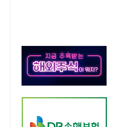
 역대 최대폭 감소한 9.4%↓…유통업계 양극화 심화
 특사'로 콜롬비아 대통령 취임식 참석
시간당 30mm 강한 비...호우 피해 없어
방…野 "청년 우롱 기괴" vs 與 "송구한 해프닝"
 2026'서 어린이 과학연극 2편 수상
우스' 잠실점, 직장인 핫플레이스로 부상
정 조율 완료…초고가·비거주 1주택 등 여론 수렴"
쇄 추돌…7세 남아 등 4명 부상
"…LG유플러스, AI 홈네트워크 구현 첫발