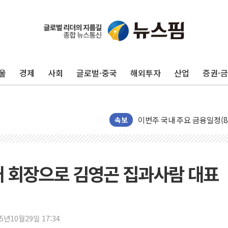
울
경제
사회
글로벌·중국
해외투자
산업
증권·
[속보] 민주, 인천 경선 결과 발
[속보] 민주, 제주 경선 결과 발
이번주 국내 주요 금융일정(8.1
美, 이란전 출구전략 만지작
속보
강릉·동해·삼척 시간당 최대 
폐기물 수거하다 참변…60대
서울 중랑구 주택가서 흉기 난
대 회장으로 김영곤 집과사람 대표
李대통령 "결혼 때문에 손해 
여수 오동도 인근 해상서 모
추미애, '위안부' 피해자 기림
25년10월29일 17:34
인천 선재도 갯벌서 해루질 중