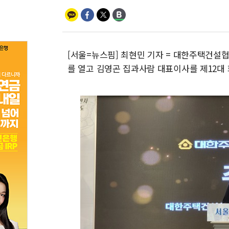
[서울=뉴스핌] 최현민 기자 = 대한주택건설
를 열고 김영곤 집과사람 대표이사를 제12대 