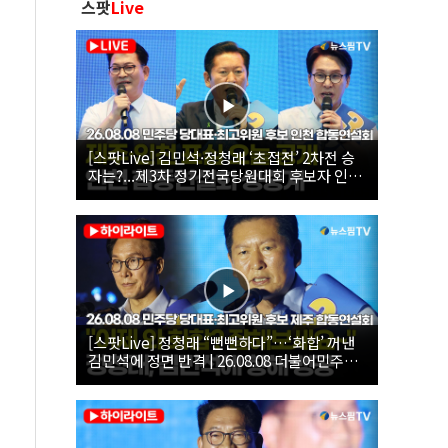
스팟
Live
[스팟Live] 김민석·정청래 ‘초접전’ 2차전 승
자는?...제3차 정기전국당원대회 후보자 인천
합동연설회 생중계 | 26.08.08
[스팟Live] 정청래 “뻔뻔하다”…‘화합’ 꺼낸
김민석에 정면 반격 | 26.08.08 더불어민주당
당대표·최고위원 후보 제주 합동연설회