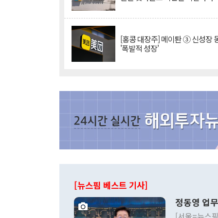
[홍콩 대장주] 메이퇀 ③ 신성장
'폭발적 성장'
[뉴스핌 베스트 기사]
정동영 업무
[서울=뉴스핌