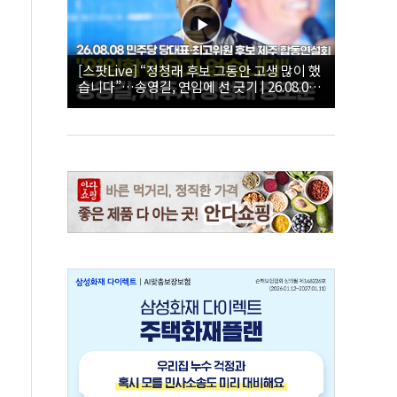
[스팟Live] “정청래 후보 그동안 고생 많이 했
습니다”…송영길, 연임에 선 긋기 | 26.08.08
더불어민주당 당대표·최고위원 후보 제주 합
동연설회