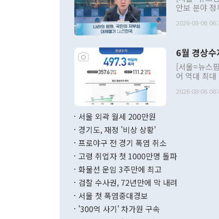
안보 분야 정
평화공존 발전
2026-08-06 06:
발언 중에는 
언한 것이 있
령은 공개적으
6월 경상수
주의적 희망에
관의 대북 정
[서울=뉴스핌
관 부처 장관
어 역대 최대
관의 무리한 
출 호조로 월
다. [정동영 통일부 장관이 지난달 23일 오후 서울 종로구 정부서울청사에
2026-08-06 08:
료=한국은행] 한국은행이 6일 발표한 '2026년 6월 국제수지(잠정)'에
서 취임 1주년 
면 지난 6월
부 장관 권한
1000만달러
서울 외곽 월세 200만원
발전 구상'을
이에 따라 올
적 갈등 해결
경기도, 재정 '비상 상황'
했다. 경상수
결과 혐오의 
9000만달러
프로야구 전 경기 폭염 취소
년간의 CVI
지 기준 상품
고령 취업자 첫 1000만명 돌파
무너졌다고도 
며 월간 기준
현실을 바꾸는
달러로 38.
화물선 운임 3주만에 최고
를 평화 체제
196.9% 급
검찰 수사권, 72년만에 막 내려
함께 4자 대
수출은 160
지만 이 대통
서울 첫 폭염중대경보
(18.6%) 
화공존 정책이
했다. 통관 기
'300억 사기' 차가원 구속
다"고 지적했
(16.4%)