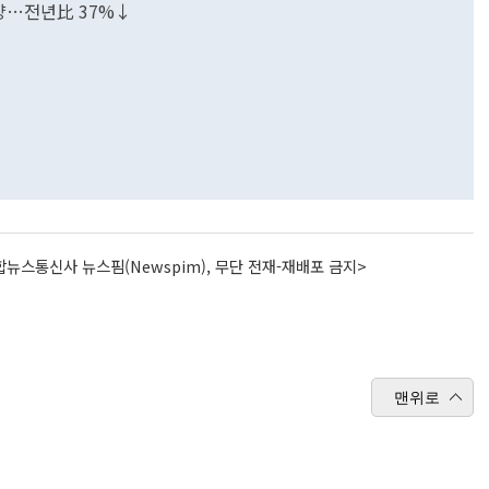
분양…전년比 37%↓
뉴스통신사 뉴스핌(Newspim), 무단 전재-재배포 금지>
맨위로