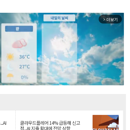
더보기
arrow_forward_ios
Mute
.AI
클라우드플레어 14% 급등해 신고
점...AI 지출 확대에 전망 상향