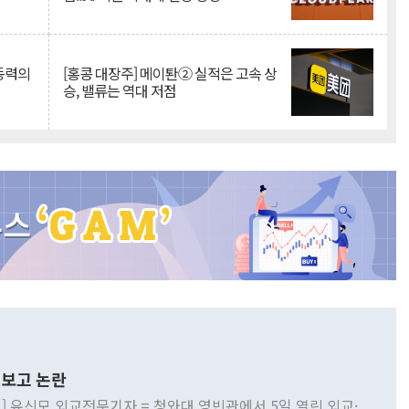
 동력의
[홍콩 대장주] 메이퇀② 실적은 고속 상
승, 밸류는 역대 저점
보고 논란
] 유신모 외교전문기자 = 청와대 영빈관에서 5일 열린 외교·