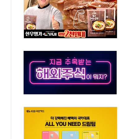
 살해 10대 아들 체포
' 받아친 정청래…제주 연설서 신경전 고조
지시…與 "적극 환영"·野 "졸속 국정"
10일까지 최대 3.5m 높은 물결
23명…정부, 비상대응기구 가동
 베이징도 부동산 규제 철폐
승으로 피서객 7명 고립…전원 구조
 멍' 운영…페르세우스 유성우 관측
 50mm 이상 폭우…호우경보 발효