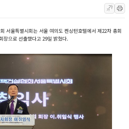
가
인천서 말다툼 중 어머니 흉기
가
'화합' 꺼낸 김민석에 '뻔뻔
李대통령, ISA 개편 재검토 
협회 서울특별시회는 서울 여의도 켄싱턴호텔에서 제22차 총회
동해중부 전 해상 풍랑주의보…
회장으로 선출했다고 29일 밝혔다.
연일 폭염에 온열질환 사망 
中 전방위 아파트 부양, 수도
인제 용대리 계곡서 수위 상
동해시, 11~14일 '별똥별
강원 중·남부 동해안 시간당