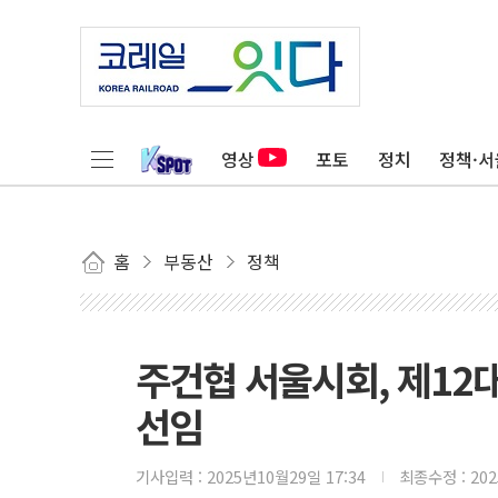
영상
포토
정치
정책·서
홈
부동산
정책
주건협 서울시회, 제12
선임
기사입력 :
2025년10월29일 17:34
최종수정 :
20