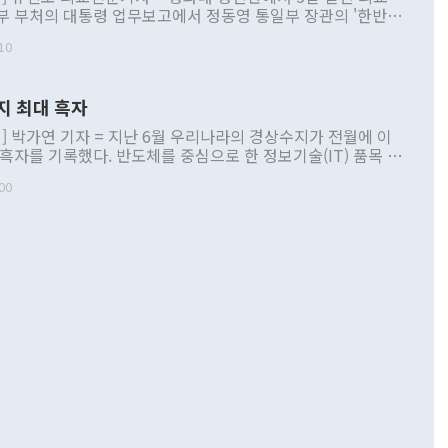
부 부처의 대통령 업무보고에서 정동영 통일부 장관의 '한반도
 구상'과 업무보고 발언이 논란을 빚고 있다. 이날 정 장관의
10
정부 내 조율을 거치지 않은 사안을 정책으로 추진하겠다고 공
는가 하면 사실 관계에 맞지 않은 설명도 있었다. 이재명 대통
로 신중을 기해 달라고 경고했고, 조현 외교부 장관은 '이상
지 최대 흑자
 근거한 비현실적 구상'이라는 비판을 내놨다. 그동안 정 장
책 관련 발언이 물의를 빚은 적은 여러 번 있지만 대통령과 유
] 박가연 기자 = 지난 6월 우리나라의 경상수지가 전월에 이
이 공개적으로 부정적 입장을 표명한 것은 이례적이다. 정 장
 흑자를 기록했다. 반도체를 중심으로 한 정보기술(IT) 품목 수
대북 접근법과 월권을 제어해야 한다는 목소리도 높아지고 있
간 상품수출이 처음으로 1000억달러를 넘어선 영향이다. [자
00
 따르
기자간담회를 하고 있다. [사진=통일부] 2026.07.23 ◆통일
 경상수지는 497억3000만달러 흑자로 집계됐다. 전월(386억
 넘어선 주장 정 장관은 이날 업무보고에서 '한반도 평화공존
)에 이어 두 달 연속 월간 기준 역대 최대 기록을 갈아치웠다.
 설명하면서 이재명 정부 2년차 핵심 과제로 상호 존중·평화
해 상반기 누적 경상수지 흑자는 1910억1000만달러를 기록
·핵 없는 한반도 등 3대 기본 방향을 제시했다. 정 장관은 "대
지 흑자를 견인한 것은 상품수지다. 6월 상품수지는 478억
언어는 멈춰야 한다"면서 주적 용어 대체를 주장했다. 지난 25
 흑자를 기록하며 전월에 이어 역대 최대를 다시 썼다. 국제수
D(완전하고 검증가능하며 되돌릴 수 없는 비핵화) 구도는 이미
수출은 1123억7000만달러로 전년 동월 대비 84.5% 증가하
했다. 또 "현 시점에서 흘러간 선(先)비핵화만 되뇌는 것은
 처음으로 1000억달러를 넘어섰다. 상품수입은 644억8000만
 데 힘이 되지 않는다"고 주장했다. 정 장관은 또 "정전 체제
6% 늘었다. 통관 기준으로는 반도체 수출이 전년 동월 대비
로 바꾸는 논의에 착수하겠다"면서 "북·미 정상회담 견인과
증했고 컴퓨터·주변기기(SSD)는 282.7% 증가했다. IT 품목
화의 동력을 확보하기 위해 최선을 다할 것"이라고 말했다. 하
.4% 늘었으며 비IT 품목도 ▲석유제품(47.5%) ▲화공품
령은 정 장관의 구상에 대부분 제동을 걸었다. 이 대통령은 "평
▲철강제품(17.9%) ▲승용차(6.1%) 등을 중심으로 18.6% 증가
 정치적으로 악용되는 측면이 있다"며 "많이 조심하셔야 한
준 수입은 ▲원자재(30.5%) ▲자본재(35.3%) ▲소비재
다. 북한을 다른 이름으로 불러야 한다는 주장에는 "표현에 꼬
가 모두 늘었다. 서비스수지는 12억9000만달러 적자를 기록해 전