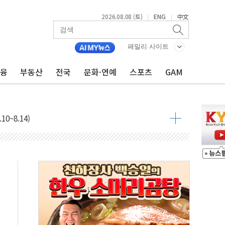
2026.08.08 (토)
ENG
中文
|
|
패밀리 사이트
금융
부동산
전국
문화·연예
스포츠
GAM
표...김민석 45.09% 정청래 43.27% 송영길 11.63%
표...김민석 52.64% 정청래 39.89% 송영길 7.47%
0~8.14)
…공습 한계·탄약 부족 현실화
50㎜ 폭우…강원 동해안 강한 비 이어져
 환경미화원 수거차에 치여 사망
동…60대 남성 2명 숨져
보는 일 없게"…'결혼 페널티' 22개 과제 손본다
터보트 전복…1명 사망·1명 실종
의 날 참석..."국제적 시민 연대로 목소리 내야"
 실종 60대 나흘만에 숨진 채 발견