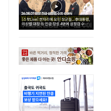
[스팟Live] 한자리에 모인 장군들...李대통령,
이상렬 대장 등 진급 장성 4명에 삼정검 수치
직접 수여｜26.08.07 장성 진급·삼정검 수치
수여식