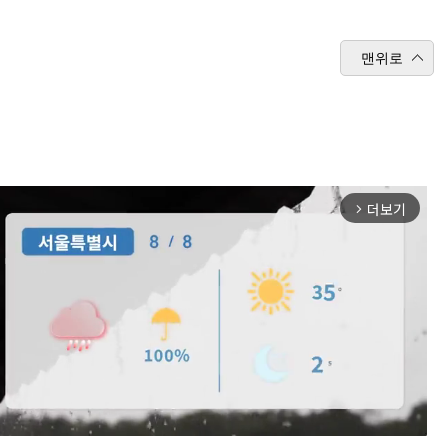
맨위로
더보기
arrow_forward_ios