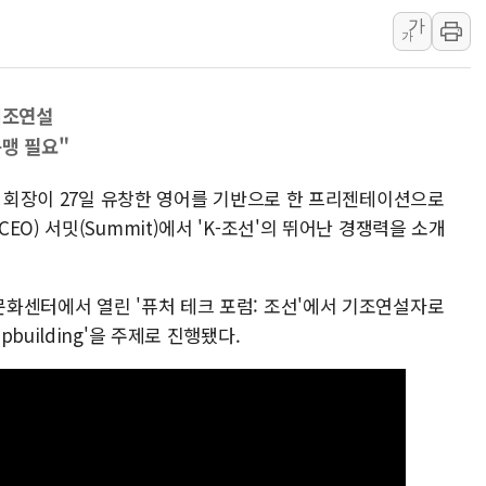
[사진] 이슬람 수니파 3개국, 공동방위협정 체결
가
가
뉴욕증시 개장 전 특징주...아틀라시안·클라우드플레어
보훈부, 미 DPAA와 MOU… "6·25 미군 실종자 7359명
 기조연설
트럼프 "금리 내려야"…파월 때와 달리 워시엔 톤 낮춰
동맹 필요"
특정 정치인 측근 포항시 정책특보 내정설...포항시 '시끌'
李 "해남 태양광, 대한민국 다음 100년 밑거름…수도권 집
대 회장이 27일 유창한 영어를 기반으로 한 프리젠테이션으로
O) 서밋(Summit)에서 'K-조선'의 뛰어난 경쟁력을 소개
화센터에서 열린 '퓨처 테크 포럼: 조선'에서 기조연설자로
Shipbuilding'을 주제로 진행됐다.