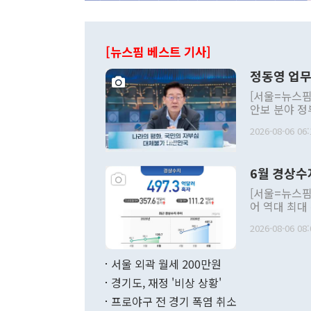
[뉴스핌 베스트 기사]
정동영 업무
[서울=뉴스핌
안보 분야 정
평화공존 발전
2026-08-06 06:
발언 중에는 
언한 것이 있
령은 공개적으
6월 경상수
주의적 희망에
관의 대북 정
[서울=뉴스핌
관 부처 장관
어 역대 최대
관의 무리한 
출 호조로 월
다. [정동영 통일부 장관이 지난달 23일 오후 서울 종로구 정부서울청사에
2026-08-06 08:
료=한국은행] 한국은행이 6일 발표한 '2026년 6월 국제수지(잠정)'에
서 취임 1주년 
면 지난 6월
부 장관 권한
1000만달러
서울 외곽 월세 200만원
발전 구상'을
이에 따라 올
적 갈등 해결
경기도, 재정 '비상 상황'
했다. 경상수
결과 혐오의 
9000만달러
프로야구 전 경기 폭염 취소
년간의 CVI