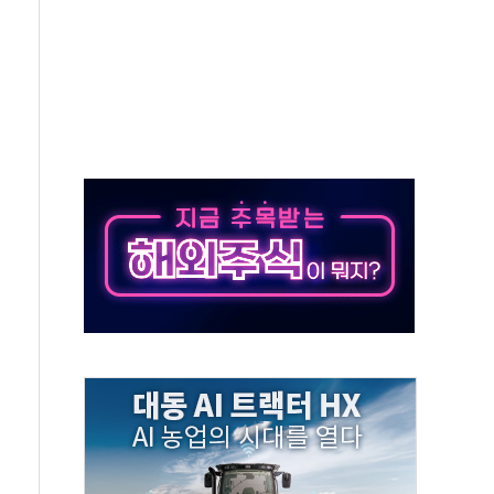
·태양광주↑ VS 트레이드데스크·웬디스↓
 끝까지 찾겠다"
중 완화 전환점"