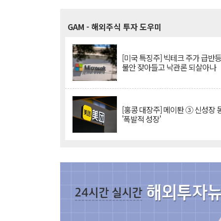
GAM
- 해외주식 투자 도우미
[미국 특징주] 빅테크 주가 급반등..
불안 잦아들고 낙관론 되살아나
[홍콩 대장주] 메이퇀 ③ 신성장
'폭발적 성장'