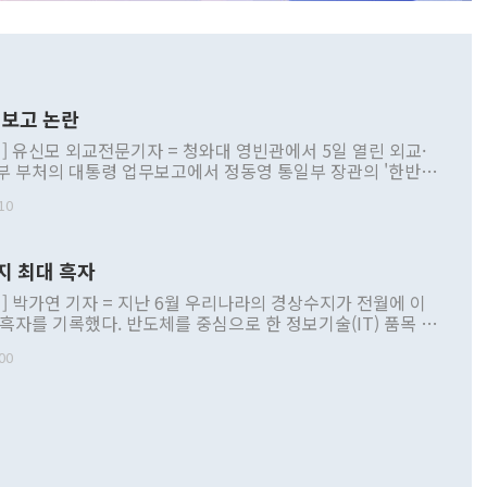
보고 논란
] 유신모 외교전문기자 = 청와대 영빈관에서 5일 열린 외교·
부 부처의 대통령 업무보고에서 정동영 통일부 장관의 '한반도
 구상'과 업무보고 발언이 논란을 빚고 있다. 이날 정 장관의
10
정부 내 조율을 거치지 않은 사안을 정책으로 추진하겠다고 공
는가 하면 사실 관계에 맞지 않은 설명도 있었다. 이재명 대통
로 신중을 기해 달라고 경고했고, 조현 외교부 장관은 '이상
지 최대 흑자
 근거한 비현실적 구상'이라는 비판을 내놨다. 그동안 정 장
책 관련 발언이 물의를 빚은 적은 여러 번 있지만 대통령과 유
] 박가연 기자 = 지난 6월 우리나라의 경상수지가 전월에 이
이 공개적으로 부정적 입장을 표명한 것은 이례적이다. 정 장
 흑자를 기록했다. 반도체를 중심으로 한 정보기술(IT) 품목 수
대북 접근법과 월권을 제어해야 한다는 목소리도 높아지고 있
간 상품수출이 처음으로 1000억달러를 넘어선 영향이다. [자
00
 따르
기자간담회를 하고 있다. [사진=통일부] 2026.07.23 ◆통일
 경상수지는 497억3000만달러 흑자로 집계됐다. 전월(386억
 넘어선 주장 정 장관은 이날 업무보고에서 '한반도 평화공존
)에 이어 두 달 연속 월간 기준 역대 최대 기록을 갈아치웠다.
 설명하면서 이재명 정부 2년차 핵심 과제로 상호 존중·평화
해 상반기 누적 경상수지 흑자는 1910억1000만달러를 기록
·핵 없는 한반도 등 3대 기본 방향을 제시했다. 정 장관은 "대
지 흑자를 견인한 것은 상품수지다. 6월 상품수지는 478억
언어는 멈춰야 한다"면서 주적 용어 대체를 주장했다. 지난 25
 흑자를 기록하며 전월에 이어 역대 최대를 다시 썼다. 국제수
D(완전하고 검증가능하며 되돌릴 수 없는 비핵화) 구도는 이미