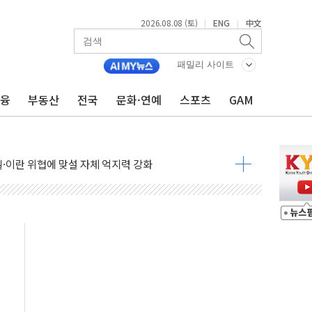
2026.08.08 (토)
ENG
中文
|
|
 정청래 격차 확대'
타진
패밀리 사이트
최고치
금융
부동산
전국
문화·연예
스포츠
GAM
 요구
낮아지며 상승… STOXX 600 지수는 나흘 연속 최고치
세
엘·이란 위협에 맞설 자체 억지력 강화
동
톱'… 美 해상봉쇄 영향
각
체주 '활짝'
스닥 선물 1%대 상승
상 기대 후퇴