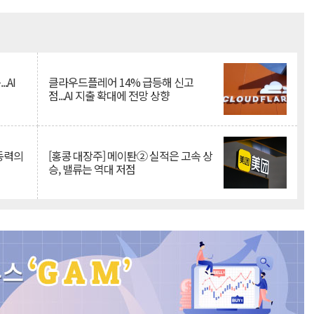
Mute
.AI
클라우드플레어 14% 급등해 신고
점...AI 지출 확대에 전망 상향
 동력의
[홍콩 대장주] 메이퇀② 실적은 고속 상
승, 밸류는 역대 저점