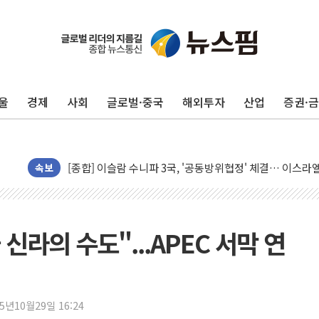
민주, 오늘 제주·인천 경선 결과 발표...'김민석 재역전 vs
한상협, 업계 개인정보 보안 새판 짠다…'자율규제단체' 
뉴욕증시, 고용 쇼크에 금리 인상 우려 후퇴…S&P500 
울
경제
사회
글로벌·중국
해외투자
산업
증권·
트럼프, 쿡 연준 이사 해임 재추진…"26일까지 의혹 소명"
유럽증시, 美 고용 예상 밖 부진에 연준 금리 인상 가능성 
미 연준 매파 기세 꺾이나…고용 감소에 9월 동결 전망 우
[종합] 이슬람 수니파 3국, '공동방위협정' 체결… 이스라
속보
트럼프, 백신·자폐증 행정명령 검토…"이르면 다음 주"
美 항소법원, 백악관 무도회장 공사 중단 명령…트럼프 제
이란 핵심 원유 수출항 '하르그섬', 최근 1주일 이상 '올스
신라의 수도"...APEC 서막 연
美 고용 쇼크에 엔화 장중 급등…시장은 "또 개입했나" 촉
[AI MY 뉴스] 뉴욕 반도체주 프리뷰...美 고용 쇼크에 반도
뉴욕증시 프리뷰, 美 고용 쇼크에 금리 인상 우려 후퇴…나
25년10월29일 16:24
[종합] 美 7월 고용 2만3000명 감소 '쇼크'…9월 금리 인