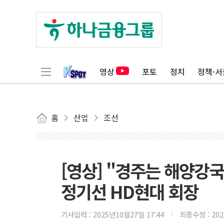
영상
포토
정치
정책·서
홈
산업
조선
[영상] "경주는 해양강국 
정기선 HD현대 회장
기사입력 :
2025년10월27일 17:44
최종수정 :
20