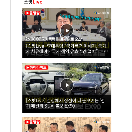
스팟
Live
[스팟Live] 李대통령 "국가폭력 피해자, 국가
가 치유해야…국가 책임 유효기간 없어"｜
26.08.07 국가폭력 피해자 위로 오찬
[스팟Live] 일상에서 장점이 더 돋보이는 '전
기 패밀리 SUV' 볼보 EX90