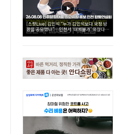
[스팟Live] 김민석 “누가 김민석보다 국정 방
향을 공유했나”…인천서 ‘대체불가’ 외쳤다 |
26.08.08 더불어민주당 당대표·최고위원 후
보 인천 합동연설회