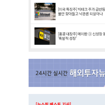
[미국 특징주] 빅테크 주가 급반등..
불안 잦아들고 낙관론 되살아나
[홍콩 대장주] 메이퇀 ③ 신성장
'폭발적 성장'
[뉴스핌 베스트 기사]