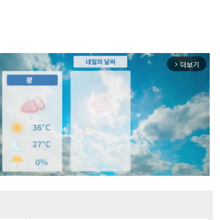
더보기
arrow_forward_ios
Mute