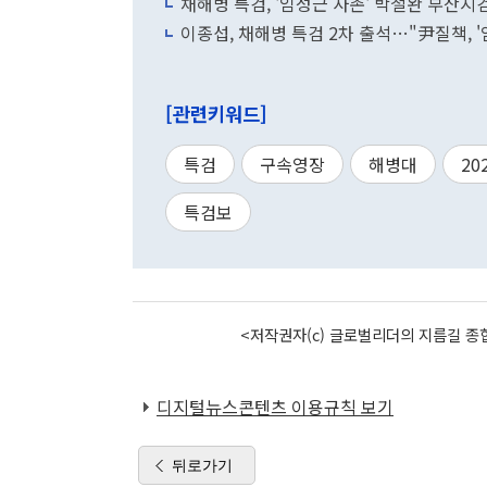
채해병 특검, '임성근 사촌' 박철완 부산지
이종섭, 채해병 특검 2차 출석…"尹질책, '
[관련키워드]
특검
구속영장
해병대
20
특검보
<저작권자(c) 글로벌리더의 지름길 종합
디지털뉴스콘텐츠 이용규칙 보기
뒤로가기