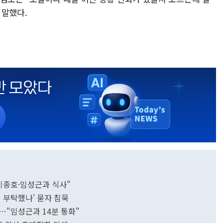
 말했다.
이종호·임성근과 식사"
 부탁했나' 묻자 침묵
…"임성근과 14분 통화"