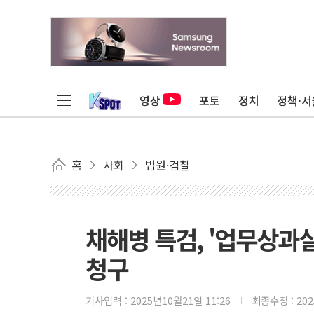
영상
포토
정치
정책·서
홈
사회
법원·검찰
채해병 특검, '업무상과
청구
기사입력 :
2025년10월21일 11:26
최종수정 :
20