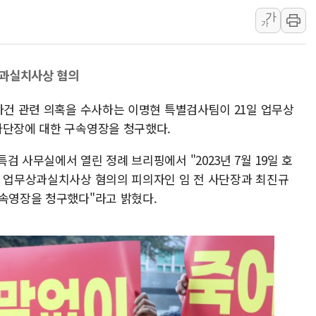
가
강릉·동해·삼척 시간당 최대 
가
폐기물 수거하다 참변…60대
서울 중랑구 주택가서 흉기 난
상과실치사상 혐의
李대통령 "결혼 때문에 손해 
여수 오동도 인근 해상서 모
사건 관련 의혹을 수사하는 이명현 특별검사팀이 21일 업무상
추미애, '위안부' 피해자 기림
사단장에 대한 구속영장을 청구했다.
인천 선재도 갯벌서 해루질 중
검 사무실에서 열린 정례 브리핑에서 "2023년 7월 19일 호
인천서 말다툼 중 어머니 흉기
련 업무상과실치사상 혐의의 피의자인 임 전 사단장과 최진규
'화합' 꺼낸 김민석에 '뻔뻔
구속영장을 청구했다"라고 밝혔다.