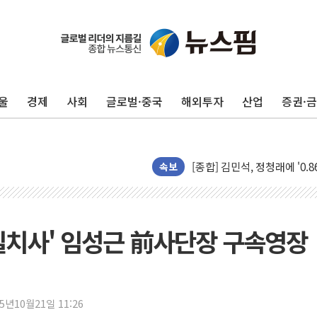
울
경제
사회
글로벌·중국
해외투자
산업
증권·
포항시 재난예산 40억 긴급 
울진·영덕 '호우특보'-포항 '
[종합] 김민석, 정청래에 '0.86
인천 합동연설회 나선 송영길
속보
김민석, 2주차 제주·인천 경선서
인사하는 김민석 당대표 후보
[속보] 민주, 제주·인천 경선 결
실치사' 임성근 前사단장 구속영장
[속보] 민주, 인천 경선 결과 발
[속보] 민주, 제주 경선 결과 발
이번주 국내 주요 금융일정(8.1
25년10월21일 11:26
美, 이란전 출구전략 만지작