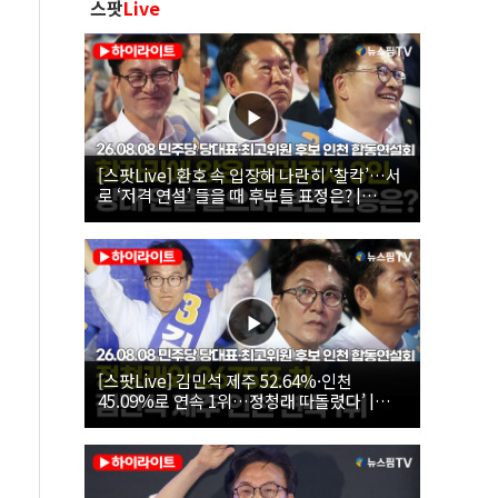
스팟
Live
[스팟Live] 환호 속 입장해 나란히 ‘찰칵’…서
로 ‘저격 연설’ 들을 때 후보들 표정은? |
26.08.08 더불어민주당 당대표·최고위원 후
보 인천 합동연설회
[스팟Live] 김민석 제주 52.64%·인천
45.09%로 연속 1위…정청래 따돌렸다’ |
26.08.08 더불어민주당 당대표·최고위원 후
보 인천 합동연설회