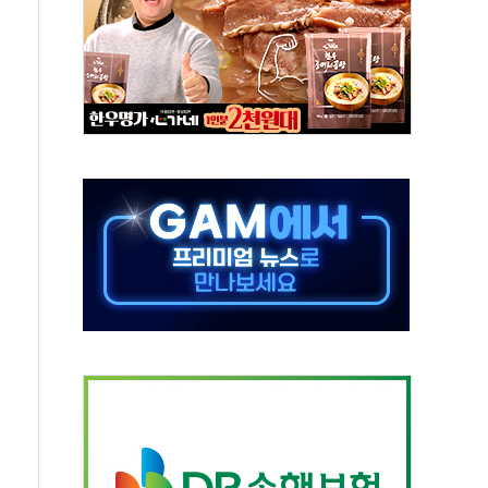
50㎜ 폭우…강원 동해안 강한 비 이어져
 환경미화원 수거차에 치여 사망
동…60대 남성 2명 숨져
보는 일 없게"…'결혼 페널티' 22개 과제 손본다
터보트 전복…1명 사망·1명 실종
의 날 참석..."국제적 시민 연대로 목소리 내야"
 실종 60대 나흘만에 숨진 채 발견
 살해 10대 아들 체포
' 받아친 정청래…제주 연설서 신경전 고조