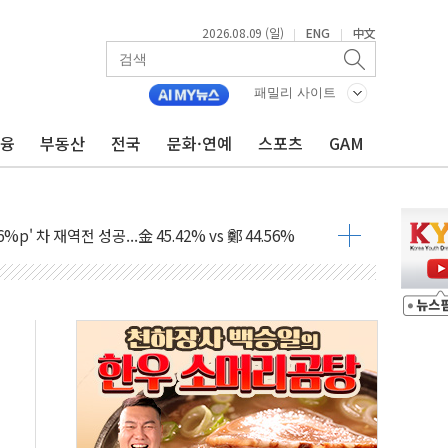
2026.08.09 (일)
ENG
中文
|
|
패밀리 사이트
금융
부동산
전국
문화·연예
스포츠
GAM
투입…고수온 양식장 복구·지원 '총력'
산사태 주의보'...경북도, 호우 피해·통제구간 없어
%p' 차 재역전 성공...金 45.42% vs 鄭 44.56%
·정청래·김민석 당대표 후보
 정청래에 승리...47.75% vs 42.08%
과 발표...김민석 47.75% 정청래 42.08%
표...김민석 45.09% 정청래 43.27% 송영길 11.63%
표...김민석 52.64% 정청래 39.89% 송영길 7.47%
0~8.14)
…공습 한계·탄약 부족 현실화