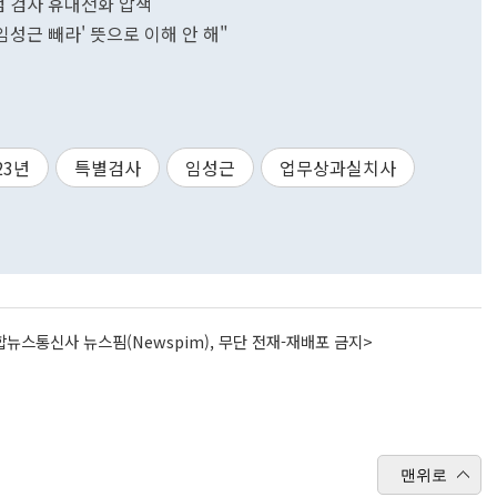
검 검사 휴대전화 압색
임성근 빼라' 뜻으로 이해 안 해"
23년
특별검사
임성근
업무상과실치사
뉴스통신사 뉴스핌(Newspim), 무단 전재-재배포 금지>
맨위로