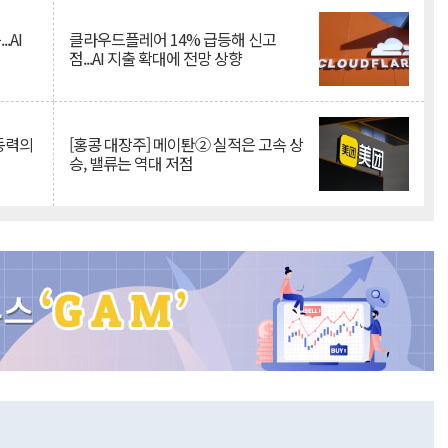
.AI
클라우드플레어 14% 급등해 신고
점...AI 지출 확대에 전망 상향
 동력의
[홍콩 대장주] 메이퇀② 실적은 고속 상
승, 밸류는 역대 저점