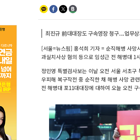
최진규 前대대장도 구속영장 청구...업무
[서울=뉴스핌] 홍석희 기자 = 순직해병 사망
과실치사상 혐의 등으로 임성근 전 해병대 1
정민영 특별검사보는 이날 오전 서울 서초구 특
우피해 복구작전 중 순직한 채 해병 사망 관
전 해병대 포11대대장에 대하여 오늘 오전 