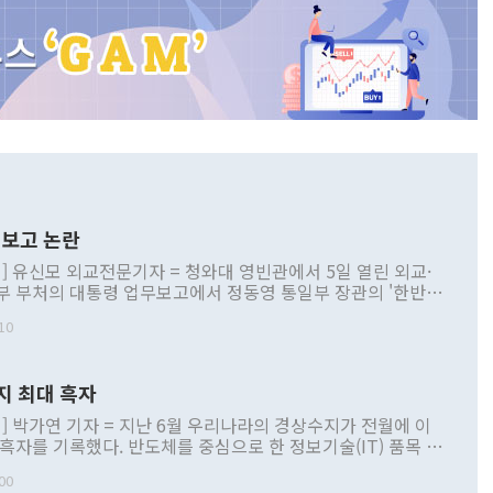
보고 논란
] 유신모 외교전문기자 = 청와대 영빈관에서 5일 열린 외교·
부 부처의 대통령 업무보고에서 정동영 통일부 장관의 '한반도
 구상'과 업무보고 발언이 논란을 빚고 있다. 이날 정 장관의
10
정부 내 조율을 거치지 않은 사안을 정책으로 추진하겠다고 공
는가 하면 사실 관계에 맞지 않은 설명도 있었다. 이재명 대통
로 신중을 기해 달라고 경고했고, 조현 외교부 장관은 '이상
지 최대 흑자
 근거한 비현실적 구상'이라는 비판을 내놨다. 그동안 정 장
책 관련 발언이 물의를 빚은 적은 여러 번 있지만 대통령과 유
] 박가연 기자 = 지난 6월 우리나라의 경상수지가 전월에 이
이 공개적으로 부정적 입장을 표명한 것은 이례적이다. 정 장
 흑자를 기록했다. 반도체를 중심으로 한 정보기술(IT) 품목 수
대북 접근법과 월권을 제어해야 한다는 목소리도 높아지고 있
간 상품수출이 처음으로 1000억달러를 넘어선 영향이다. [자
00
 따르