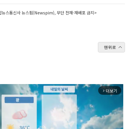
뉴스통신사 뉴스핌(Newspim), 무단 전재-재배포 금지>
맨위로
더보기
arrow_forward_ios