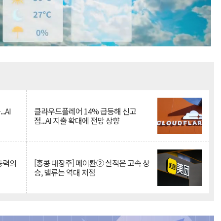
Mute
.AI
클라우드플레어 14% 급등해 신고
점...AI 지출 확대에 전망 상향
 동력의
[홍콩 대장주] 메이퇀② 실적은 고속 상
승, 밸류는 역대 저점