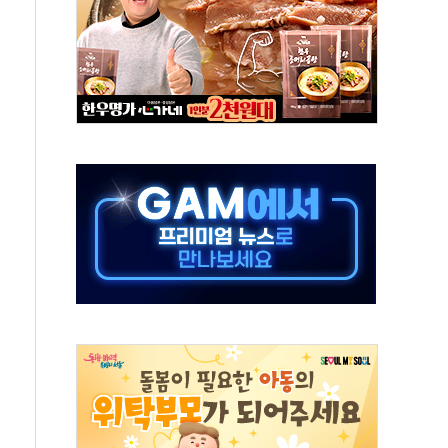
·태양광주↑ VS 트레이드데스크·웬디스↓
 끝까지 찾겠다"
중 완화 전환점"
적 공급 확대·속도전 총력"
 급등
않아"