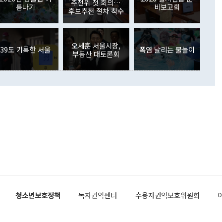
. 증권투자에서는 외국인의 국내 주식 매도세가 이어졌다. 외
추천위 첫 회의…
름나기
비보고회
장관이 이날 소개한 대북 구상과 설명은 정부 내 조율을 거치지
주식 투자는 차익실현 매도 등의 영향으로 316억1000만달러
후보추천 절차 착수
서 문제가 있다. 특히 주적 표현 대체와 국호 사용, 9·19 군
(-310억5000만달러)에 이어 역대 최대 순매도 기록을 다시
 4자회담 추진 등은 통일부 장관이 결정할 사안이 아니어서 월
국인의 국내 채권투자는 세계국채지수(WGBI) 자금 유입에도
이 나오고 있다. 이 대통령은 정 장관의 업무보고를 듣고 난
도래 영향으로 증가 폭이 줄어든 52억9000만달러를 기록했
무보고에 발표했다고 승인난 건 아니다"라고 재차 확인했다. 정
오세훈 서울시장,
 해외 증권투자는 주식을 중심으로 35억6000만달러 증가했
39도 기록한 서울
폭염 날리는 물놀이
부동산 대토론회
통은 "정 장관의 발언 내용은 대부분 국가안전보장회의(NSC)
newspim.com
된 사안이 아닌 정 장관의 개인적 생각에 가깝다"며 "안보 관
이 정부의 공식 정책이 아닌 사안을 추진하겠다고 업무보고를
 면전에서 '국군통수권자가 나서야 한다'고 주장한 것은 심각
 5일 청와대 영빈관에서 열린 통일
 외교 안보 부처 업무보고에서 발언하고 있다. [사진=청와대]
장이 현 시점에서 이미 참고가 될 수 없는 과거의 경험 또는 사
식에 기반하고 있다는 것이다. 정 장관이 주장하는 구상은 급
 있는 북한의 전략과 한반도 및 국제 정세를 전혀 반영하지
 비판이 제기되고 있다. 정 장관이 "흘러간 선(先)비핵화만
현실을 바꾸지 못한다"고 언급한 것은 지금까지의 대북 접근
 있다. 북핵 위기 발발 이후 지금까지 모든 핵 협상에서 한국
북한에 선비핵화를 공식적으로 요구한 적이 없기 때문이다. 지
 협상은 북한의 비핵화 조치에 한·미가 상응하는 대가를 제
로 이뤄졌다. 1994년 북·미 제네바 기본합의는 핵시설 동결
청소년보호정책
독자권익센터
수용자권익보호위원회
의 교환이었다. 2005년 9.19 공동성명도 북한의 비핵화 조치
에 상응조치를 제공하는 '행동 대 행동' 원칙이 적용됐다. 대북