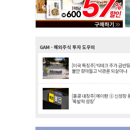
GAM
- 해외주식 투자 도우미
[미국 특징주] 빅테크 주가 급반등..
불안 잦아들고 낙관론 되살아나
[홍콩 대장주] 메이퇀 ③ 신성장
'폭발적 성장'