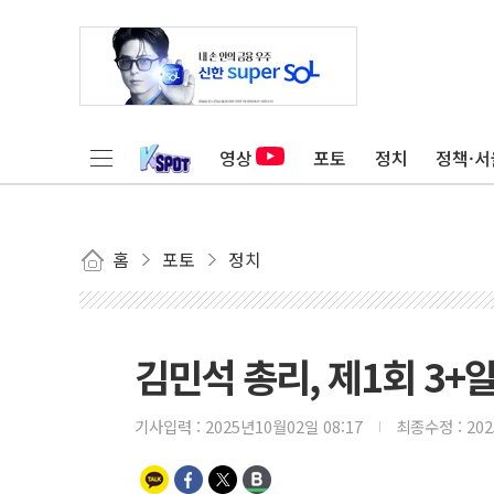
영상
포토
정치
정책·서
홈
포토
정치
김민석 총리, 제1회 3+알
기사입력 :
2025년10월02일 08:17
최종수정 :
20