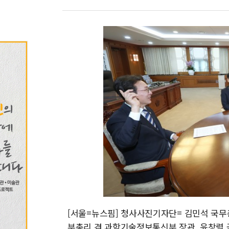
[서울=뉴스핌] 청사사진기자단= 김민석 국
부총리 겸 과학기술정보통신부 장관, 윤창렬 