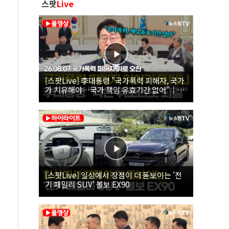
스팟
Live
[스팟Live] 李대통령 "국가폭력 피해자, 국가
가 치유해야…국가 책임 유효기간 없어"｜
26.08.07 국가폭력 피해자 위로 오찬
[스팟Live] 일상에서 장점이 더 돋보이는 '전
기 패밀리 SUV' 볼보 EX90