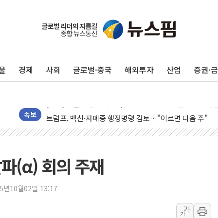
울
경제
사회
글로벌·중국
해외투자
산업
증권·
유럽증시, 美 고용 예상 밖 부진에 연준 금리 인상 가능성 
미 연준 매파 기세 꺾이나…고용 감소에 9월 동결 전망 우
[종합] 이슬람 수니파 3국, '공동방위협정' 체결… 이스라
트럼프, 백신·자폐증 행정명령 검토…"이르면 다음 주"
속보
美 항소법원, 백악관 무도회장 공사 중단 명령…트럼프 제
이란 핵심 원유 수출항 '하르그섬', 최근 1주일 이상 '올스
美 고용 쇼크에 엔화 장중 급등…시장은 "또 개입했나" 촉
파(α) 회의 주재
[AI MY 뉴스] 뉴욕 반도체주 프리뷰...美 고용 쇼크에 반도
뉴욕증시 프리뷰, 美 고용 쇼크에 금리 인상 우려 후퇴…나
25년10월02일 13:17
[종합] 美 7월 고용 2만3000명 감소 '쇼크'…9월 금리 인
가
가
[사진] 이슬람 수니파 3개국, 공동방위협정 체결