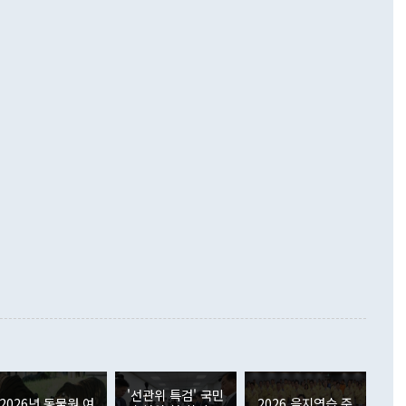
기자간담회를 하고 있다. [사진=통일부] 2026.07.23 ◆통일
 경상수지는 497억3000만달러 흑자로 집계됐다. 전월(386억
 넘어선 주장 정 장관은 이날 업무보고에서 '한반도 평화공존
)에 이어 두 달 연속 월간 기준 역대 최대 기록을 갈아치웠다.
 설명하면서 이재명 정부 2년차 핵심 과제로 상호 존중·평화
해 상반기 누적 경상수지 흑자는 1910억1000만달러를 기록
·핵 없는 한반도 등 3대 기본 방향을 제시했다. 정 장관은 "대
지 흑자를 견인한 것은 상품수지다. 6월 상품수지는 478억
언어는 멈춰야 한다"면서 주적 용어 대체를 주장했다. 지난 25
 흑자를 기록하며 전월에 이어 역대 최대를 다시 썼다. 국제수
D(완전하고 검증가능하며 되돌릴 수 없는 비핵화) 구도는 이미
수출은 1123억7000만달러로 전년 동월 대비 84.5% 증가하
했다. 또 "현 시점에서 흘러간 선(先)비핵화만 되뇌는 것은
 처음으로 1000억달러를 넘어섰다. 상품수입은 644억8000만
 데 힘이 되지 않는다"고 주장했다. 정 장관은 또 "정전 체제
6% 늘었다. 통관 기준으로는 반도체 수출이 전년 동월 대비
로 바꾸는 논의에 착수하겠다"면서 "북·미 정상회담 견인과
증했고 컴퓨터·주변기기(SSD)는 282.7% 증가했다. IT 품목
화의 동력을 확보하기 위해 최선을 다할 것"이라고 말했다. 하
.4% 늘었으며 비IT 품목도 ▲석유제품(47.5%) ▲화공품
령은 정 장관의 구상에 대부분 제동을 걸었다. 이 대통령은 "평
▲철강제품(17.9%) ▲승용차(6.1%) 등을 중심으로 18.6% 증가
 정치적으로 악용되는 측면이 있다"며 "많이 조심하셔야 한
준 수입은 ▲원자재(30.5%) ▲자본재(35.3%) ▲소비재
다. 북한을 다른 이름으로 불러야 한다는 주장에는 "표현에 꼬
가 모두 늘었다. 서비스수지는 12억9000만달러 적자를 기록해 전
정쟁으로 휘몰아 들어가면 원래 하고자 했던 데에서 오히려 나
000만달러)보다 적자 폭이 확대됐다. 여행수지는 외국인 입국자
래될 수 있다"고 경고했다. 이 대통령은 남북 신뢰 구축을 위해
증료 인상 등에 따른 출국자 감소로 4억4000만달러 흑자를
합의를 선제적으로 복원해야 한다는 정 장관의 주장에 대해서도
지식재산권사용료수지는 전월 흑자에서 4억4000만달러 적자
대로 하는 게 과연 한반도의 평화와 안정에 플러스냐, 결론적
 본원소득수지는 배당소득을 중심으로 32억7000만달러 흑자
이 들 때도 있다"며 부정적으로 반응했다. 조현 외교부 장
월(21억7000만달러)보다 흑자 폭이 확대됐다. 배당소득수지
 사후 브리핑에서 정 장관이 언급한 '4자 회담'에 대해 "이상
이 늘어난 데다 전월 분기배당에 따른 기저효과로 배당지급이
 어떤 희망이라 하더라도 그건 아직 조율되지 않은 방법"이
6000만달러 흑자를 나타냈다. 금융계정 순자산은 6월 중 467
들께서 디스카운트해 주시면 좋겠다"고 선을 그었다. 정 장관
러 증가해 월간 기준 역대 최대 증가 폭을 기록했다. 종전 최대
아 블라디보스토크에서 열리는 '동방경제포럼(EEF)'을 언급하
월(369억9000만달러)을 넘어선 것이다. 직접투자에서는 내국
원에서 (참석을) 검토하고 있다"고 발언한 데 대해서도 조 장관
가 80억1000만달러, 외국인의 국내투자가 46억3000만달러
'선관위 특검' 국민
외교부의 몫"이라며 "아직 거기까지 진도가 나가지 않았다"고
2026년 동물원 여
2026 을지연습 준