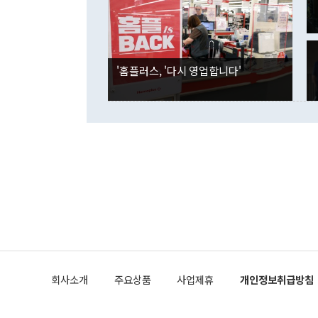
각각 증가했다
잘랐다. 정 
국인의 국내 
않았다는 점에
감소하며 전월
사합의 복원,
경신했다. 외
권이라는 지적
분기 말 만기
뒤 "여기 업
다. 내국인의
'홈플러스, '다시 영업합니다'
부의 한 소식
다. eoyn2@
를 거쳐 결정
련 부처 장관
하고 대통령의
한 문제"라고 지적했다. 이재명 대통령이
외교 국방 등
2026.08.05 ◆시대착오적 접근, 대북 인식 오류 더욱 문제인 것은 정 장관
의 이같은 주
실과 다른 인
격히 변화하고
못하고 있다는
되뇌는 것은 
법을 호도하고
이나 미국은 
금까지의 북핵
회사소개
주요상품
사업제휴
개인정보취급방침
공하는 방식으
과 중유 제공
의 모든 단계