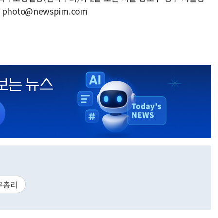
 photo@newspim.com
무총리