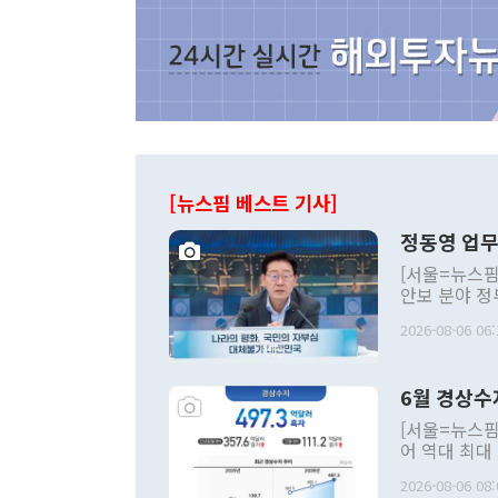
[뉴스핌 베스트 기사]
정동영 업무
[서울=뉴스핌
안보 분야 정
평화공존 발전
2026-08-06 06:
발언 중에는 
언한 것이 있
령은 공개적으
6월 경상수
주의적 희망에
관의 대북 정
[서울=뉴스핌
관 부처 장관
어 역대 최대
관의 무리한 
출 호조로 월
다. [정동영 통일부 장관이 지난달 23일 오후 서울 종로구 정부서울청사에
2026-08-06 08:
료=한국은행] 한국은행이 6일 발표한 '2026년 6월 국제수지(잠정)'에