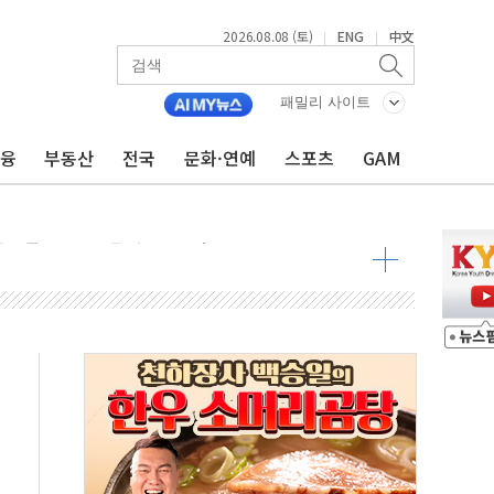
2026.08.08 (토)
ENG
中文
|
|
패밀리 사이트
금융
부동산
전국
문화·연예
스포츠
GAM
낮아지며 상승… STOXX 600 지수는 나흘 연속 최고치
세
엘·이란 위협에 맞설 자체 억지력 강화
동
톱'… 美 해상봉쇄 영향
각
체주 '활짝'
스닥 선물 1%대 상승
상 기대 후퇴