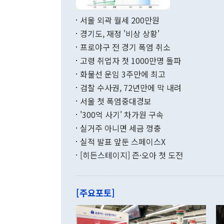
서 취임 1주년 
면 지난 6월
부 장관 권한
1000만달러
서울 외곽 월세 200만원
발전 구상'을
이에 따라 올
적 갈등 해결
경기도, 재정 '비상 상황'
했다. 경상수
결과 혐오의 
9000만달러
프로야구 전 경기 폭염 취소
년간의 CVI
지 기준 상품
고령 취업자 첫 1000만명 돌파
무너졌다고도 
며 월간 기준
현실을 바꾸는
달러로 38.
화물선 운임 3주만에 최고
를 평화 체제
196.9% 급
검찰 수사권, 72년만에 막 내려
함께 4자 대
수출은 160
지만 이 대통
서울 첫 폭염중대경보
(18.6%) 
화공존 정책이
했다. 통관 기
'300억 사기' 차가원 구속
다"고 지적했
(16.4%)
투리가 잡혀 
실거주 아니면 세금 껑충
월(-10억9
쁜 상황이 초
증가와 유류할
실적 발표 앞둔 스페이스X
9·19 군사
기록했지만 
[히든스테이지] 즌·오아 첫 도전
"우리의 선의
로 전환됐다.
으로 약간의 의문
를 기록해 전
관은 업무보고
는 배당수입
주의에 근거한
줄면서 25억
[주요포토]
라며 "여러분
억1000만달
이 9월 러시
였던 올해 3
며 "정부 차
인의 해외투자
은 "그것은 