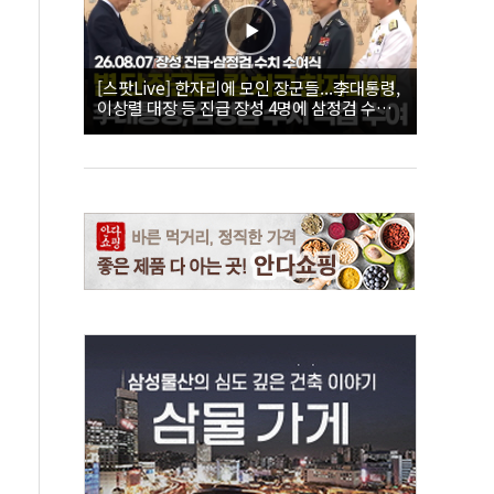
[스팟Live] 한자리에 모인 장군들...李대통령,
이상렬 대장 등 진급 장성 4명에 삼정검 수치
직접 수여｜26.08.07 장성 진급·삼정검 수치
수여식