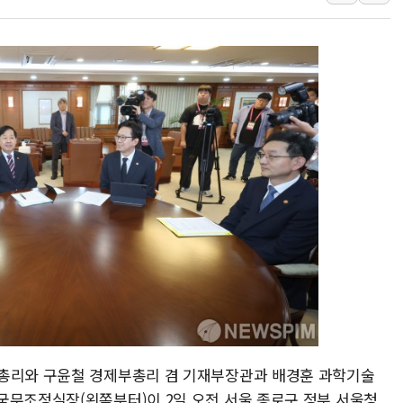
뉴욕증시 개장 전 특징주...아틀라시안·클라우드플레어
보훈부, 미 DPAA와 MOU… "6·25 미군 실종자 7359명
트럼프 "금리 내려야"…파월 때와 달리 워시엔 톤 낮춰
특정 정치인 측근 포항시 정책특보 내정설...포항시 '시끌'
李 "해남 태양광, 대한민국 다음 100년 밑거름…수도권 집
李 대통령, '6시간 마라톤 부동산 2차 회의' 주재… "전폭
트럼프, 中 겨냥 폴리실리콘 관세 15% 부과…美 태양광주
[사진] 빈살만과 에르도안의 만남
이란와이어 "이란 최고지도자 위독…곧 사망해도 놀랍지 
무총리와 구윤철 경제부총리 겸 기재부장관과 배경훈 과학기술
국무조정실장(왼쪽부터)이 2일 오전 서울 종로구 정부 서울청