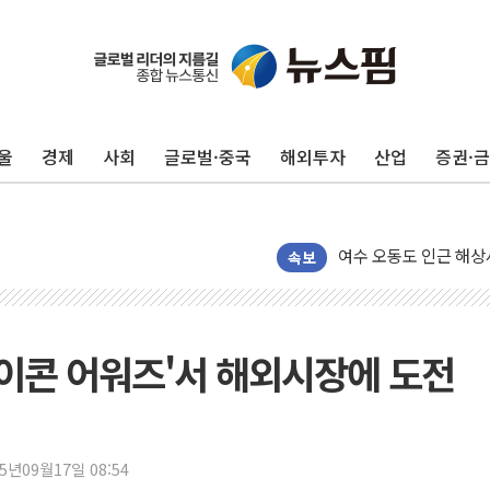
美, 이란전 출구전략 
강릉·동해·삼척 시간당
폐기물 수거하다 참변
울
경제
사회
글로벌·중국
해외투자
산업
증권·
서울 중랑구 주택가서 
李대통령 "결혼 때문에 
여수 오동도 인근 해상
추미애, '위안부' 피해
속보
인천 선재도 갯벌서 해루
인천서 말다툼 중 어머니
'화합' 꺼낸 김민석에
라이콘 어워즈'서 해외시장에 도전
李대통령, ISA 개편 
동해중부 전 해상 풍랑
연일 폭염에 온열질환 
25년09월17일 08:54
中 전방위 아파트 부양