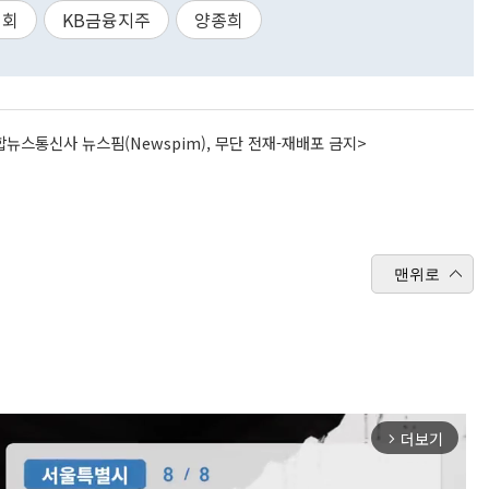
협회
KB금융지주
양종희
뉴스통신사 뉴스핌(Newspim), 무단 전재-재배포 금지>
맨위로
더보기
arrow_forward_ios