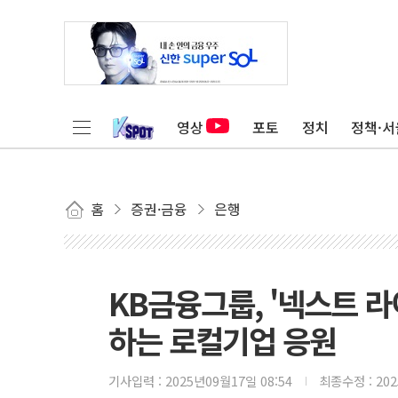
영상
포토
정치
정책·서
홈
증권·금융
은행
KB금융그룹, '넥스트 
하는 로컬기업 응원
기사입력 :
2025년09월17일 08:54
최종수정 :
20