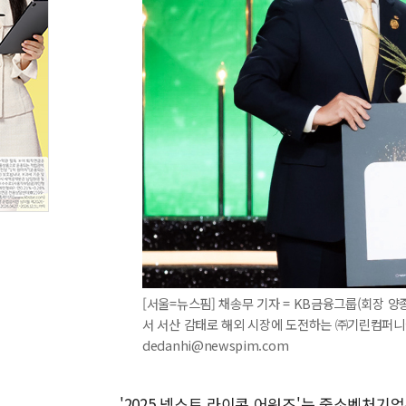
[서울=뉴스핌] 채송무 기자 = KB금융그룹(회장 양종
서 서산 감태로 해외 시장에 도전하는 ㈜기린컴퍼니에 
dedanhi@newspim.com
'2025 넥스트 라이콘 어워즈'는 중소벤처