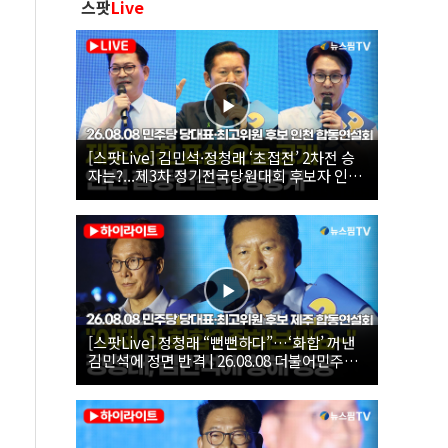
스팟
Live
[스팟Live] 김민석·정청래 ‘초접전’ 2차전 승
자는?...제3차 정기전국당원대회 후보자 인천
합동연설회 생중계 | 26.08.08
[스팟Live] 정청래 “뻔뻔하다”…‘화합’ 꺼낸
김민석에 정면 반격 | 26.08.08 더불어민주당
당대표·최고위원 후보 제주 합동연설회