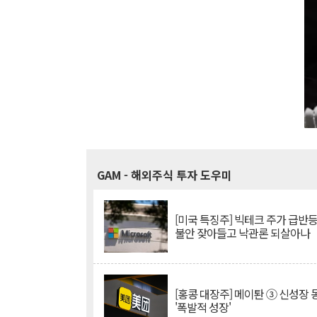
GAM
- 해외주식 투자 도우미
[미국 특징주] 빅테크 주가 급반등..
불안 잦아들고 낙관론 되살아나
[홍콩 대장주] 메이퇀 ③ 신성장
'폭발적 성장'