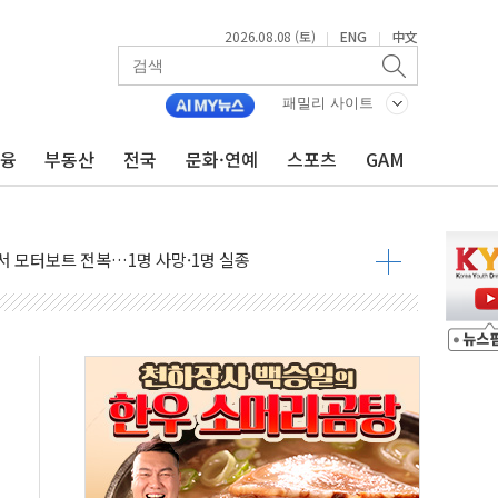
2026.08.08 (토)
ENG
中文
|
|
만지작…공습 한계·탄약 부족 현실화
 최대 50㎜ 폭우…강원 동해안 강한 비 어어져
패밀리 사이트
…60대 환경미화원 수거차에 치여 사망
금융
부동산
전국
문화·연예
스포츠
GAM
흉기 난동…60대 남성 2명 숨져
손해 보는 일 없게"…'결혼 페널티' 22개 과제 손본다
서 모터보트 전복…1명 사망·1명 실종
자 기림의 날 참석..."국제적 시민 연대로 목소리 내야"
질 중 실종 60대 나흘만에 숨진 채 발견
 흉기 살해 10대 아들 체포
 '뻔뻔' 받아친 정청래…제주 연설서 신경전 고조
재검토 지시…與 "적극 환영"·野 "졸속 국정"
주의보…10일까지 최대 3.5m 높은 물결
사망 23명…정부, 비상대응기구 가동
, 수도 베이징도 부동산 규제 철폐