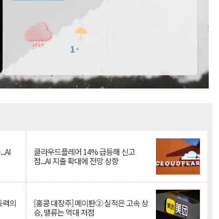
Mute
.AI
클라우드플레어 14% 급등해 신고
점...AI 지출 확대에 전망 상향
 동력의
[홍콩 대장주] 메이퇀② 실적은 고속 상
승, 밸류는 역대 저점