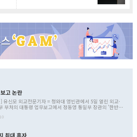
보고 논란
] 유신모 외교전문기자 = 청와대 영빈관에서 5일 열린 외교·
부 부처의 대통령 업무보고에서 정동영 통일부 장관의 '한반도
 구상'과 업무보고 발언이 논란을 빚고 있다. 이날 정 장관의
10
정부 내 조율을 거치지 않은 사안을 정책으로 추진하겠다고 공
는가 하면 사실 관계에 맞지 않은 설명도 있었다. 이재명 대통
로 신중을 기해 달라고 경고했고, 조현 외교부 장관은 '이상
지 최대 흑자
 근거한 비현실적 구상'이라는 비판을 내놨다. 그동안 정 장