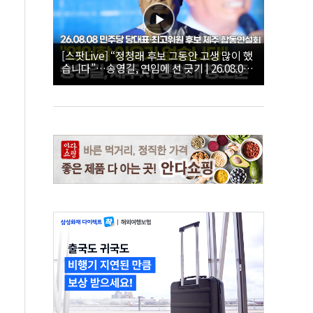
[스팟Live] “정청래 후보 그동안 고생 많이 했
습니다”…송영길, 연임에 선 긋기 | 26.08.08
더불어민주당 당대표·최고위원 후보 제주 합
동연설회