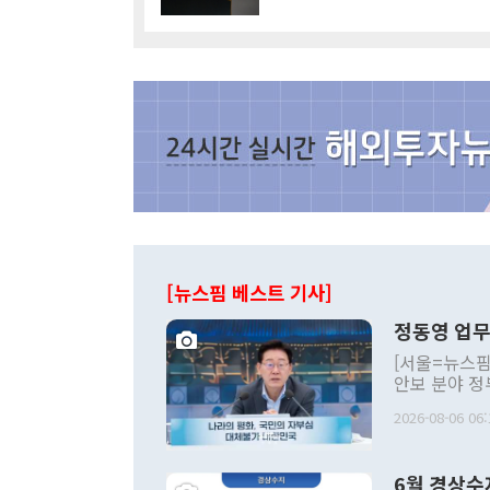
[뉴스핌 베스트 기사]
정동영 업무
[서울=뉴스핌
안보 분야 정
평화공존 발전
2026-08-06 06:
발언 중에는 
언한 것이 있
령은 공개적으
6월 경상수
주의적 희망에