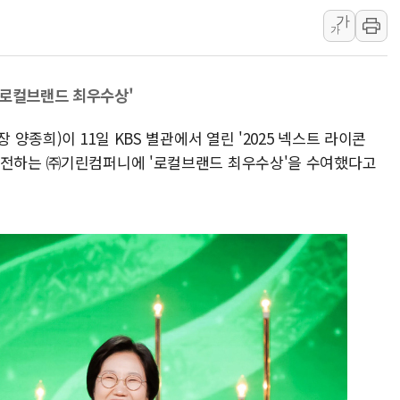
가
인제 용대리 계곡서 수
가
동해시, 11~14일 '
강원 중·남부 동해안 
'로컬브랜드 최우수상'
청양 밭에서 일하던 9
폭염에 車 운전면허 기
 양종희)이 11일 KBS 별관에서 열린 '2025 넥스트 라이콘
李대통령, 'ISA·주가
도전하는 ㈜기린컴퍼니에 '로컬브랜드 최우수상'을 수여했다고