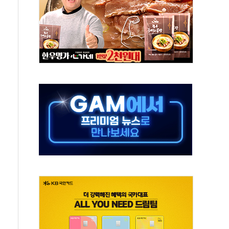
위 상승으로 피서객 7명 고립…전원 구조
별똥별 멍' 운영…페르세우스 유성우 관측
시간당 50mm 이상 폭우…호우경보 발효
0대 숨져…온열질환 여부 조사
능시험 오전 집중 편성…체감온도 38도 넘으면 중단
누르기 방지법' 전면 재검토 지시