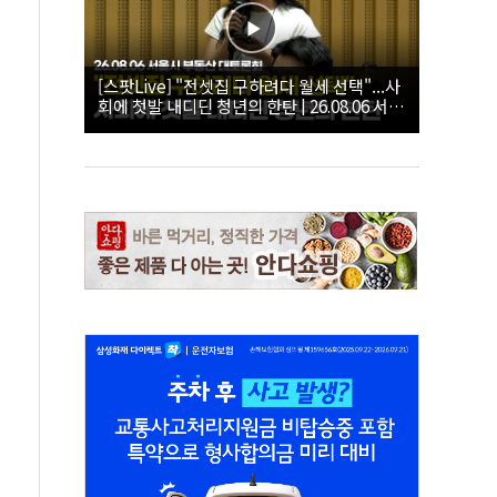
[스팟Live] "전셋집 구하려다 월세 선택"...사
회에 첫발 내디딘 청년의 한탄 | 26.08.06 서울
시 부동산 대토론회