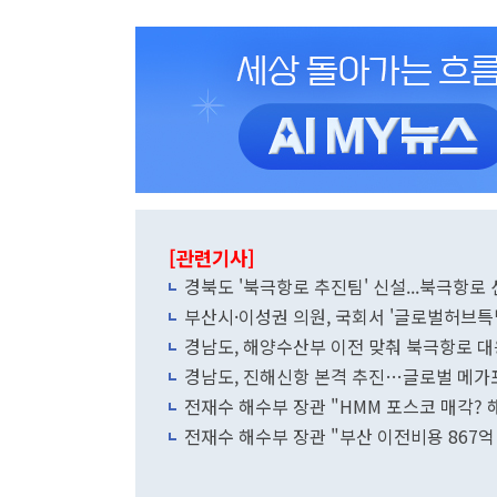
[관련기사]
경북도 '북극항로 추진팀' 신설...북극항로
부산시·이성권 의원, 국회서 '글로벌허브
경남도, 해양수산부 이전 맞춰 북극항로 대
경남도, 진해신항 본격 추진…글로벌 메가
전재수 해수부 장관 "HMM 포스코 매각?
전재수 해수부 장관 "부산 이전비용 867