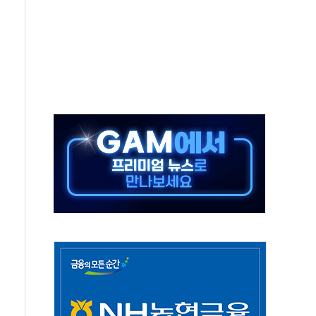
하는 '선봉'의 대민 봉사
미사일 1발 발사… 올해 10번째·42일 만 도발
 새 안보 위기… 반군·마약카르텔이 습득해 전투 활용
어선 구조
무해한 표면 부식 물질"
분만에 진화...외국인 노동자 숨져