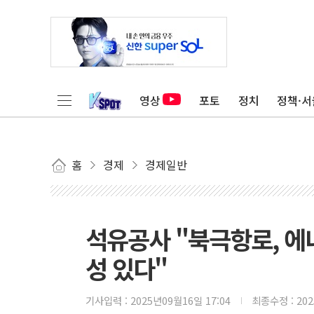
영상
포토
정치
정책·서
홈
경제
경제일반
석유공사 "북극항로, 에
성 있다"
기사입력 :
2025년09월16일 17:04
최종수정 :
20