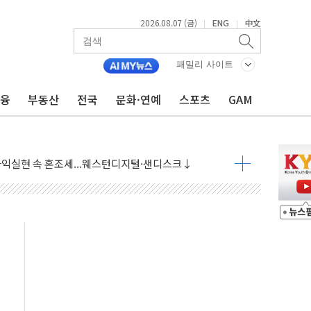
2026.08.07 (금)
ENG
中文
|
|
 상승… "2분기 기업 순이익 21% 증가" 전망
 나토 회원국 공격 검토… 거짓 깃발 작전"
패밀리 사이트
재회…로봇·AI 데이터센터·모빌리티 구체화
금융
부동산
전국
문화·연예
스포츠
GAM
·아이온큐·도어대시↑ VS 샌디스크·피그마·앱러빈↓
 반대…상법·자본시장법 개정 논의"
 차익실현 속 혼조세...웨스턴디지털·샌디스크↓
에 긴급 안보 점검회의
호르무즈 재개방 기대에 강세
조까지, 상승...호실적 보고 기업 상승세 뚜렷
인 '사파리' 공격… 시민들 공포감 극대화 전략
' 임시 주총 기대감에 홀로 상한가…마진 잔액은 사상 최고
버리지 위험수위…숨은 차입이 더 큰 변수"
대응 1단계 진압 중
야, 경쟁상대 中과 비교해야"