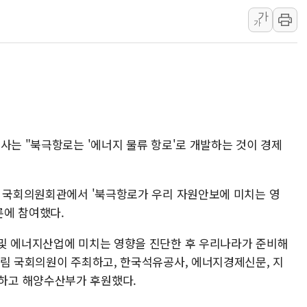
가
해군 1함대 창설 80주년…지역과 함께
가
[3보] 북, 원산서 동해로 단거리 탄도
우크라 드론 전술, 중남미 콜롬비아에
동해해경, 독도 해상서 부유물 감긴 
주한미군 "오산기지 누출, 백린 아닌 
구미 폐염산처리업체서 불 2시간30여
사는 "북극항로는 '에너지 물류 항로'로 개발하는 것이 경제
후 국회의원회관에서 '북극항로가 우리 자원안보에 미치는 영
론에 참여했다.
및 에너지산업에 미치는 영향을 진단한 후 우리나라가 준비해
대림 국회의원이 주최하고, 한국석유공사, 에너지경제신문, 지
하고 해양수산부가 후원했다.