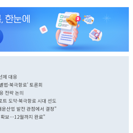
 선제 대응
특별법·북극항로' 토론회
응 전략 논의
포트 도약·북극항로 시대 선도
 해운산업 발전 관점에서 결정"
억 확보…12월까지 완료"