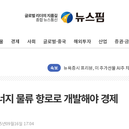
유럽증시, 견조한 실적 소화하며 대부분
리투아니아 국방 "러, 우크라 드론으로
구광모, 내주 실리콘밸리서 젠슨 황 
울
경제
사회
글로벌·중국
해외투자
산업
증권·
뉴욕증시 개장 전 특징주...모더나
김정관 장관 "영업이익 N% 성과급
뉴욕증시 프리뷰, 미 주가선물 AI주
청와대, 북한 단거리 탄도미사일 발사
속보
금값 7주 만에 최고…美 고용 둔화·
[인도증시] 중동 긴장 완화에 실적 호
러, 1인칭시점 드론으로 우크라 민간
너지 물류 항로로 개발해야 경제
[베트남 증시] 지수 하락 속 'DGC
'월가의 황제' 다이먼 "금융시장 레
양주 섬유염색공장서 화재 1명 중상…
25년09월16일 17:04
김정관 산업부 장관 "주 52시간 손봐