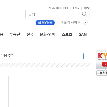
2026.08.08 (토)
ENG
中文
|
|
패밀리 사이트
금융
부동산
전국
문화·연예
스포츠
GAM
동결 전망 우세
체결… 이스라엘·이란 위협에 맞설 자체 억지력 강화
 다음 주"
령…트럼프 제동
 이상 '올스톱'… 美 해상봉쇄 영향
개입했나" 촉각
용 쇼크에 반도체주 '활짝'
우려 후퇴…나스닥 선물 1%대 상승
…9월 금리 인상 기대 후퇴
체결
라우드플레어·태양광주↑ VS 트레이드데스크·웬디스↓