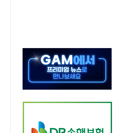
종자 7359명 끝까지 찾겠다"
 톤 낮춰
항시 '시끌'
름…수도권 집중 완화 전환점"
 주재… "전폭적 공급 확대·속도전 총력"
…美 태양광주 급등
해도 놀랍지 않아"
태양광 착공…여의도 1.6배 규모