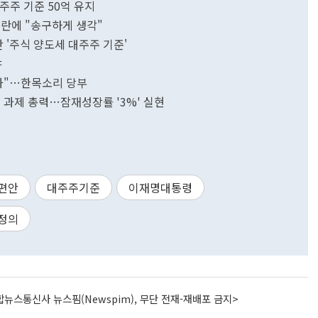
주주 기준 50억 유지
논란에 "송구하게 생각"
'주식 양도세 대주주 기준'
야
대화"…한목소리 당부
대 과제 총력…잠재성장률 '3%' 실현
편안
대주주기준
이재명대통령
정의
뉴스통신사 뉴스핌(Newspim), 무단 전재-재배포 금지>