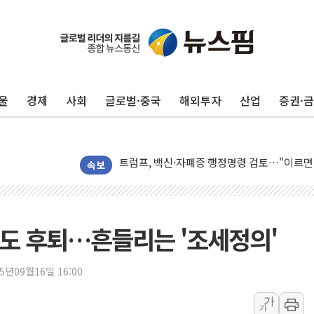
울
경제
사회
글로벌·중국
해외투자
산업
증권·
미 연준 매파 기세 꺾이나…고용 감소에 9월 
[종합] 이슬람 수니파 3국, '공동방위협정' 
트럼프, 백신·자폐증 행정명령 검토…"이르면
美 항소법원, 백악관 무도회장 공사 중단 명
속보
이란 핵심 원유 수출항 '하르그섬', 최근 1주일
美 고용 쇼크에 엔화 장중 급등…시장은 "또 
[AI MY 뉴스] 뉴욕 반도체주 프리뷰...美 고
도 후퇴…흔들리는 '조세정의'
뉴욕증시 프리뷰, 美 고용 쇼크에 금리 인상 
[종합] 美 7월 고용 2만3000명 감소 '쇼크'
25년09월16일 16:00
[사진] 이슬람 수니파 3개국, 공동방위협정 
가
가
뉴욕증시 개장 전 특징주...아틀라시안·클