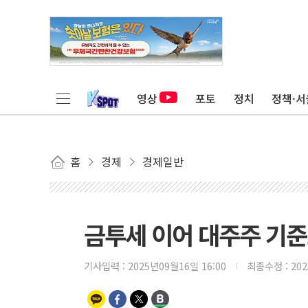
영상
포토
정치
정책·서
홈
경제
경제일반
금투세 이어 대주주 기준
기사입력 :
2025년09월16일 16:00
최종수정 :
20