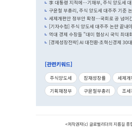
李 대통령 지적에…기재부, 주식 양도세 대
구윤철 부총리, 주식 양도세 대주주 기준 
세제개편안 정부안 확정…국회로 공 넘어간 
[기자수첩] 주식 양도세 대주주 논란 끝내
역대 경제 수장들 "대미 협상시 국익 최
[경제성장전략] AI 대전환·초혁신경제 30
[관련키워드]
주식양도세
잠재성장률
세제개
기획재정부
구윤철부총리
조세
<저작권자(c) 글로벌리더의 지름길 종합