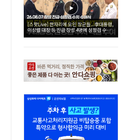
[스팟Live] 한자리에 모인 장군들...李대통령,
이상렬 대장 등 진급 장성 4명에 삼정검 수치
직접 수여｜26.08.07 장성 진급·삼정검 수치
수여식