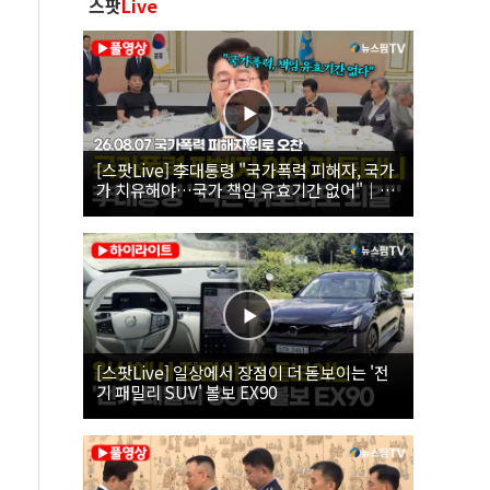
스팟
Live
[스팟Live] 李대통령 "국가폭력 피해자, 국가
가 치유해야…국가 책임 유효기간 없어"｜
26.08.07 국가폭력 피해자 위로 오찬
[스팟Live] 일상에서 장점이 더 돋보이는 '전
기 패밀리 SUV' 볼보 EX90