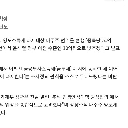
보훈부, 미 DPAA와 MOU… "6·25 미군 실
트럼프 "금리 내려야"…파월 때와 달리 워시엔
 확정
특정 정치인 측근 포항시 정책특보 내정설...포
비판도
李 "해남 태양광, 대한민국 다음 100년 밑거
식 양도소득세 과세대상 대주주 범위를 현행 '종목당 50억
李 대통령, '6시간 마라톤 부동산 2차 회의'
편안에서 윤석열 정부 이전 수준인 10억원으로 낮추겠다고 발표
트럼프, 中 겨냥 폴리실리콘 관세 15% 부과
[사진] 빈살만과 에르도안의 만남
이란와이어 "이란 최고지도자 위독…곧 사망
에서 이뤄진 금융투자소득세(금투세) 폐지에 동의한 데 이어
곳에 과세한다'는 조세정의 원칙을 스스로 무너뜨렸다는 비판
남동발전, 해남군에 국내 최대 규모 400MW 
 기재부 장관은 전날 열린 '추석 민생안정대책 당정협의'에서
당의 입장을 종합적으로 고려했다"며 상장주식 대주주 양도세
다.