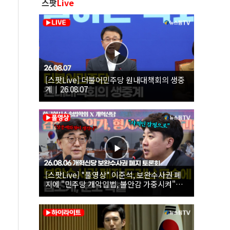
스팟
Live
[스팟Live] 더불어민주당 원내대책회의 생중
계｜26.08.07
[스팟Live] *풀영상* 이준석, 보완수사권 폐
지에 "민주당 개악입법, 불안감 가중시켜"｜
26.08.06 개혁신당 보완수사권 폐지 토론회