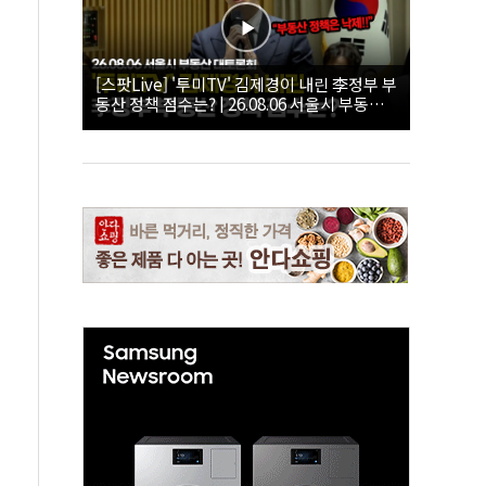
[스팟Live] '투미TV' 김제경이 내린 李정부 부
동산 정책 점수는? | 26.08.06 서울시 부동산
대토론회