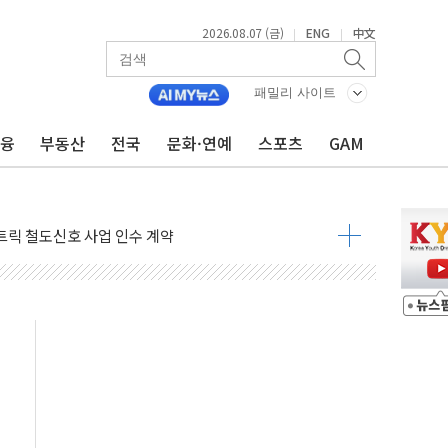
2026.08.07 (금)
ENG
中文
|
|
 AI 미션 챌린지' 성료
이의 날' 맞아 네이버와 대규모 프로모션
패밀리 사이트
 지휘 아래 동시 공격 임박…에너지·항만 표적"
금융
부동산
전국
문화·연예
스포츠
GAM
한 외국인 QR결제 서비스 확장 나선다
에이치바이오, 휴믹 흡수합병 완료"
트릭 철도신호 사업 인수 계약
 208명…누적 사망자 23명·가축 83만마리 폐사
와 손잡고 퀵커머스 확대
 유입…프리마켓 대형주 소폭 반등
'TACO' 조롱 "쇼외교...더 이상 필요 없다"
뚜기몰 대잔치' …경품·할인 혜택 풍성
숨 고르기…매출 16% 늘고 영업이익은 제자리
, '직잭뷰티 페스타'…최대 91% 할인
천공항서 '팔도음식대전'