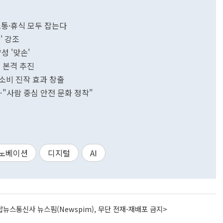
소통·휴식 모두 잡는다
' 강조
성 '맞손'
 본격 추진
소비 진작 효과 창출
"사람 중심 안전 문화 정착"
노베이션
디지털
AI
뉴스통신사 뉴스핌(Newspim), 무단 전재-재배포 금지>