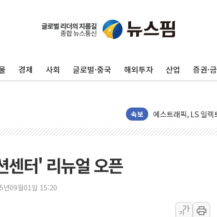
새온, '자율주행자동차
오에스피, '세계 고양
사우디 "북·남서 이란
울
경제
사회
글로벌·중국
해외투자
산업
증권·
GLN인터내셔널, 방
에이치시티 "에이치엔
에스트래픽, LS 일렉
속보
폭염에 하루 온열질환자
세븐일레븐, 쿠팡이츠
[특징주] 저가 매수
이란 협상단장, 트럼프 
션센터' 리뉴얼 오픈
오뚜기, '2026 오
네이버, AI 투자로 
25년09월01일 15:20
카카오스타일 지그재그
가
가
풀무원푸드앤컬처, 인