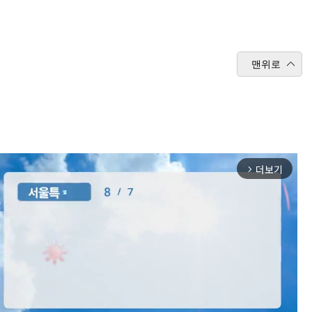
맨위로
더보기
arrow_forward_ios