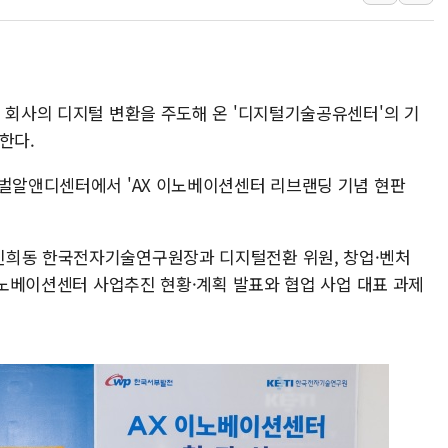
애경산업, 서울시 취약
중기부, 떡국·떡볶이떡
[브라질증시] 금리 인
이 회사의 디지털 변환을 주도해 온 '디지털기술공유센터'의 기
[뉴스핌 이 시각 PICK
한다.
카드사 고객 유입 창구
제나벨, 배우 공승연
로벌알앤디센터에서 'AX 이노베이션센터 리브랜딩 기념 현판
신희동 한국전자기술연구원장과 디지털전환 위원, 창업·벤처
 이노베이션센터 사업추진 현황·계획 발표와 협업 사업 대표 과제