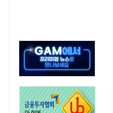
계층 위해 53억원 상당 통큰 기부
 제조업 '생계형 적합업종' 재지정...5년 더 보호
하에도 추가 완화 불확실성에 1.2% 하락 마감
] 李, 오늘 부동산 2차 회의 外
 된 '트래블카드'…휴가철 넘어 장기 고객 묶는다
 브랜드 모델 발탁… 부산 광안서 약국 팝업스토어 운영