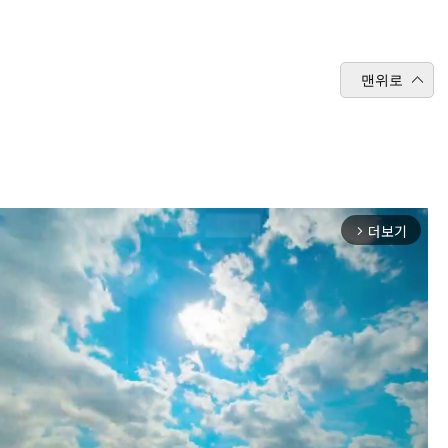
맨위로
더보기
arrow_forward_ios