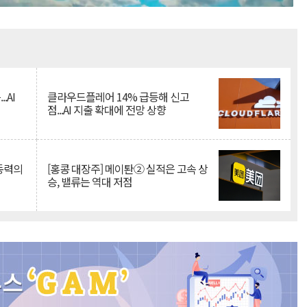
Mute
.AI
클라우드플레어 14% 급등해 신고
점...AI 지출 확대에 전망 상향
 동력의
[홍콩 대장주] 메이퇀② 실적은 고속 상
승, 밸류는 역대 저점