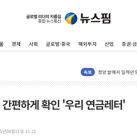
동해중부 전 해상 풍
연일 폭염에 온열질환
中 전방위 아파트 부
인제 용대리 계곡서 
울
경제
사회
글로벌·중국
해외투자
산업
증권·
동해시, 11~14일 
강원 중·남부 동해안
청양 밭에서 일하던 
폭염에 車 운전면허 
속보
李대통령, 'ISA·주
'호우 특보' 경북 울진
주말 무더위·열대야
 간편하게 확인 '우리 연금레터'
오세훈 "용산공원 주
충북 주말 무더위 지
10월 보완수사권 폐
25년08월11일 11:21
한상협, 업계 개인정