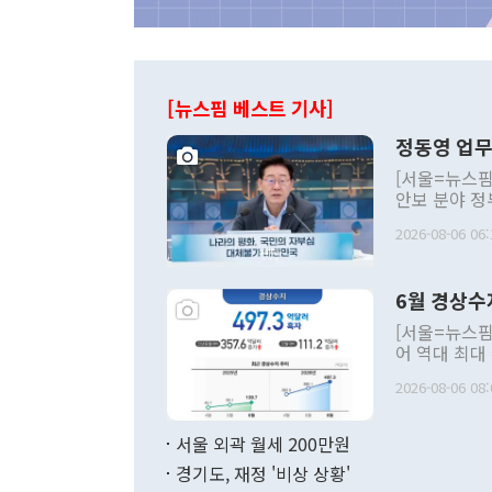
[뉴스핌 베스트 기사]
정동영 업무
[서울=뉴스핌
안보 분야 정
평화공존 발전
2026-08-06 06:
발언 중에는 
언한 것이 있
령은 공개적으
6월 경상수
주의적 희망에
관의 대북 정
[서울=뉴스핌
관 부처 장관
어 역대 최대
관의 무리한 
출 호조로 월
다. [정동영 통일부 장관이 지난달 23일 오후 서울 종로구 정부서울청사에
2026-08-06 08:
료=한국은행] 한국은행이 6일 발표한 '2026년 6월 국제수지(잠정)'에
서 취임 1주년 
면 지난 6월
부 장관 권한
1000만달러
서울 외곽 월세 200만원
발전 구상'을
이에 따라 올
적 갈등 해결
경기도, 재정 '비상 상황'
했다. 경상수
결과 혐오의 