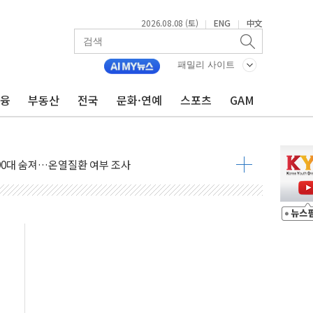
랑주의보…10일까지 최대 3.5m 높은 물결
2026.08.08 (토)
ENG
中文
|
|
 사망 23명…정부, 비상대응기구 가동
양, 수도 베이징도 부동산 규제 철폐
패밀리 사이트
수위 상승으로 피서객 7명 고립…전원 구조
금융
부동산
전국
문화·연예
스포츠
GAM
'별똥별 멍' 운영…페르세우스 유성우 관측
 시간당 50mm 이상 폭우…호우경보 발효
90대 숨져…온열질환 여부 조사
기능시험 오전 집중 편성…체감온도 38도 넘으면 중단
가누르기 방지법' 전면 재검토 지시
 시간당 20~30mm 강한 비...가뭄 해소될 듯
 지속…내륙 곳곳 소나기
택 검토, 민주당 스스로 원칙 뒤집는 것"
속…청주·진천 35도, 곳곳 소나기
지·공소청 출범…피해자들 '범죄 사각지대' 우려
보 보안 새판 짠다…'자율규제단체' 타진