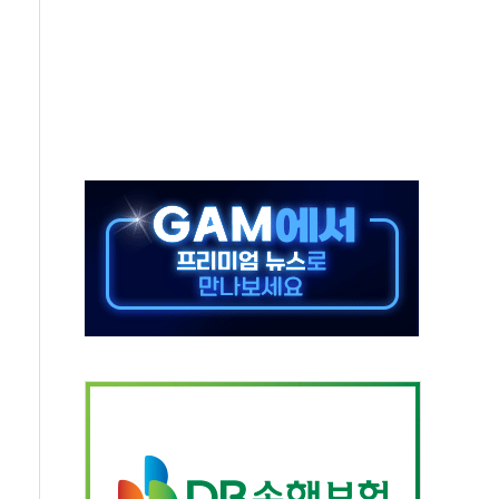
 경선 발표...김민석 '재역전' vs 정청래 '격차 확대'
에 금리 인상 우려 후퇴…S&P500 최고치
 해임 재추진…"26일까지 의혹 소명" 요구