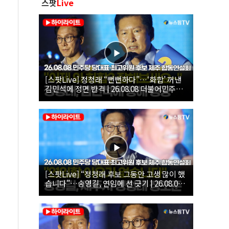
스팟
Live
[스팟Live] 정청래 “뻔뻔하다”…‘화합’ 꺼낸
김민석에 정면 반격 | 26.08.08 더불어민주당
당대표·최고위원 후보 제주 합동연설회
[스팟Live] “정청래 후보 그동안 고생 많이 했
습니다”…송영길, 연임에 선 긋기 | 26.08.08
더불어민주당 당대표·최고위원 후보 제주 합
동연설회