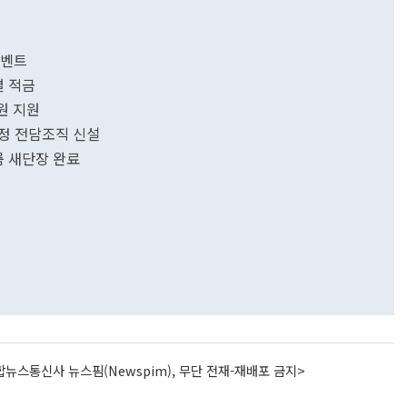
이벤트
별 적금
만원 지원
정 전담조직 신설
룸 새단장 완료
뉴스통신사 뉴스핌(Newspim), 무단 전재-재배포 금지>