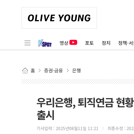
영상
포토
정치
정책·서
홈
증권·금융
은행
우리은행, 퇴직연금 현황
출시
기사입력 :
2025년08월11일 11:21
최종수정 :
20