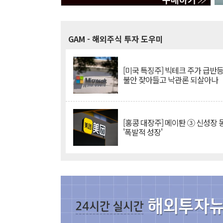
GAM
- 해외주식 투자 도우미
[미국 특징주] 빅테크 주가 급반등..
불안 잦아들고 낙관론 되살아나
[홍콩 대장주] 메이퇀 ③ 신성장
'폭발적 성장'