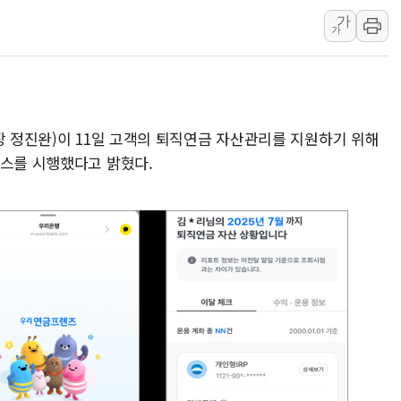
가
민주당, 오늘 제주·인천
가
뉴욕증시, 고용 쇼크
트럼프, 쿡 연준 이사
장 정진완)이 11일 고객의 퇴직연금 자산관리를 지원하기 위해
비스를 시행했다고 밝혔다.