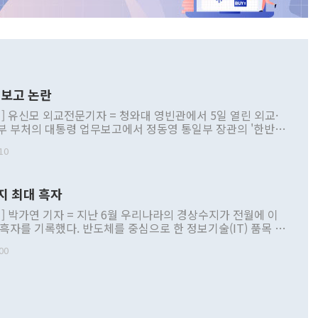
보고 논란
] 유신모 외교전문기자 = 청와대 영빈관에서 5일 열린 외교·
부 부처의 대통령 업무보고에서 정동영 통일부 장관의 '한반도
 구상'과 업무보고 발언이 논란을 빚고 있다. 이날 정 장관의
10
정부 내 조율을 거치지 않은 사안을 정책으로 추진하겠다고 공
는가 하면 사실 관계에 맞지 않은 설명도 있었다. 이재명 대통
로 신중을 기해 달라고 경고했고, 조현 외교부 장관은 '이상
지 최대 흑자
 근거한 비현실적 구상'이라는 비판을 내놨다. 그동안 정 장
책 관련 발언이 물의를 빚은 적은 여러 번 있지만 대통령과 유
] 박가연 기자 = 지난 6월 우리나라의 경상수지가 전월에 이
이 공개적으로 부정적 입장을 표명한 것은 이례적이다. 정 장
 흑자를 기록했다. 반도체를 중심으로 한 정보기술(IT) 품목 수
대북 접근법과 월권을 제어해야 한다는 목소리도 높아지고 있
간 상품수출이 처음으로 1000억달러를 넘어선 영향이다. [자
00
 따르
기자간담회를 하고 있다. [사진=통일부] 2026.07.23 ◆통일
 경상수지는 497억3000만달러 흑자로 집계됐다. 전월(386억
 넘어선 주장 정 장관은 이날 업무보고에서 '한반도 평화공존
)에 이어 두 달 연속 월간 기준 역대 최대 기록을 갈아치웠다.
 설명하면서 이재명 정부 2년차 핵심 과제로 상호 존중·평화
해 상반기 누적 경상수지 흑자는 1910억1000만달러를 기록
·핵 없는 한반도 등 3대 기본 방향을 제시했다. 정 장관은 "대
지 흑자를 견인한 것은 상품수지다. 6월 상품수지는 478억
언어는 멈춰야 한다"면서 주적 용어 대체를 주장했다. 지난 25