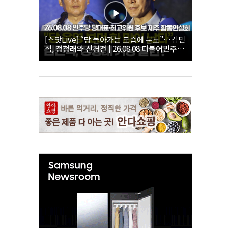
[스팟Live] “당 돌아가는 모습에 분노”…김민
석, 정청래와 신경전 | 26.08.08 더불어민주당
당대표·최고위원 후보 제주 합동연설회