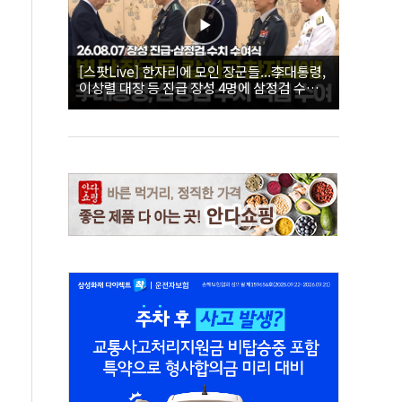
[스팟Live] 한자리에 모인 장군들...李대통령,
이상렬 대장 등 진급 장성 4명에 삼정검 수치
직접 수여｜26.08.07 장성 진급·삼정검 수치
수여식