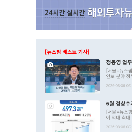
[뉴스핌 베스트 기사]
정동영 업무
[서울=뉴스핌
안보 분야 정
평화공존 발전
2026-08-06 06:
발언 중에는 
언한 것이 있
령은 공개적으
6월 경상수
주의적 희망에
관의 대북 정
[서울=뉴스핌
관 부처 장관
어 역대 최대
관의 무리한 
출 호조로 월
다. [정동영 통일부 장관이 지난달 23일 오후 서울 종로구 정부서울청사에
2026-08-06 08:
료=한국은행] 한국은행이 6일 발표한 '2026년 6월 국제수지(잠정)'에