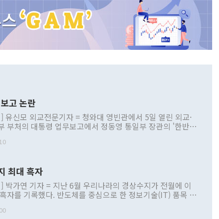
보고 논란
] 유신모 외교전문기자 = 청와대 영빈관에서 5일 열린 외교·
부 부처의 대통령 업무보고에서 정동영 통일부 장관의 '한반도
 구상'과 업무보고 발언이 논란을 빚고 있다. 이날 정 장관의
10
정부 내 조율을 거치지 않은 사안을 정책으로 추진하겠다고 공
는가 하면 사실 관계에 맞지 않은 설명도 있었다. 이재명 대통
로 신중을 기해 달라고 경고했고, 조현 외교부 장관은 '이상
지 최대 흑자
 근거한 비현실적 구상'이라는 비판을 내놨다. 그동안 정 장
책 관련 발언이 물의를 빚은 적은 여러 번 있지만 대통령과 유
] 박가연 기자 = 지난 6월 우리나라의 경상수지가 전월에 이
이 공개적으로 부정적 입장을 표명한 것은 이례적이다. 정 장
 흑자를 기록했다. 반도체를 중심으로 한 정보기술(IT) 품목 수
대북 접근법과 월권을 제어해야 한다는 목소리도 높아지고 있
간 상품수출이 처음으로 1000억달러를 넘어선 영향이다. [자
00
 따르