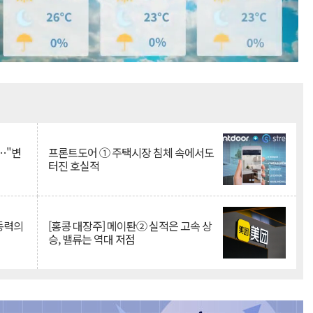
Mute
…"변
프론트도어 ① 주택시장 침체 속에서도
터진 호실적
 동력의
[홍콩 대장주] 메이퇀② 실적은 고속 상
승, 밸류는 역대 저점