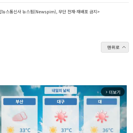
뉴스통신사 뉴스핌(Newspim), 무단 전재-재배포 금지>
맨위로
더보기
arrow_forward_ios