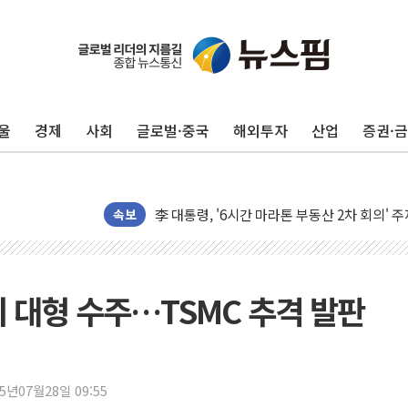
울
경제
사회
글로벌·중국
해외투자
산업
증권·
[AI MY 뉴스] 뉴욕 반도체주 프리뷰...美 고
속보
뉴욕증시 프리뷰, 美 고용 쇼크에 금리 인상 
[종합] 美 7월 고용 2만3000명 감소 '쇼크'
[사진] 이슬람 수니파 3개국, 공동방위협정 
리 대형 수주…TSMC 추격 발판
뉴욕증시 개장 전 특징주...아틀라시안·클
보훈부, 미 DPAA와 MOU… "6·25 미군 실
트럼프 "금리 내려야"…파월 때와 달리 워시엔
25년07월28일 09:55
특정 정치인 측근 포항시 정책특보 내정설...포