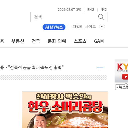
2026.08.07 (금)
ENG
中文
|
|
패밀리 사이트
금융
부동산
전국
문화·연예
스포츠
GAM
용 쇼크에 반도체주 '활짝'
우려 후퇴…나스닥 선물 1%대 상승
…9월 금리 인상 기대 후퇴
체결
라우드플레어·태양광주↑ VS 트레이드데스크·웬디스↓
종자 7359명 끝까지 찾겠다"
 톤 낮춰
항시 '시끌'