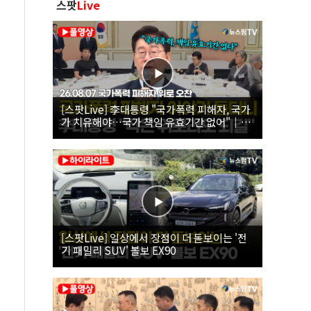
스팟
Live
[스팟Live] 李대통령 "국가폭력 피해자, 국가
가 치유해야…국가 책임 유효기간 없어"｜
26.08.07 국가폭력 피해자 위로 오찬
[스팟Live] 일상에서 장점이 더 돋보이는 '전
기 패밀리 SUV' 볼보 EX90