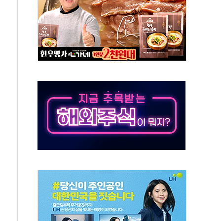
름…수도권 집중 완화 전환점"
 주재… "전폭적 공급 확대·속도전 총력"
…美 태양광주 급등
해도 놀랍지 않아"
태양광 착공…여의도 1.6배 규모
...금융주 낙폭 커
부정책 아냐" 해명
~9일 최대 100mm 호우
체결… 수니파 국가들의 새 안보 협력 구도
비온 59㎡ 18억원대
-서울시 '정책 엇박자'