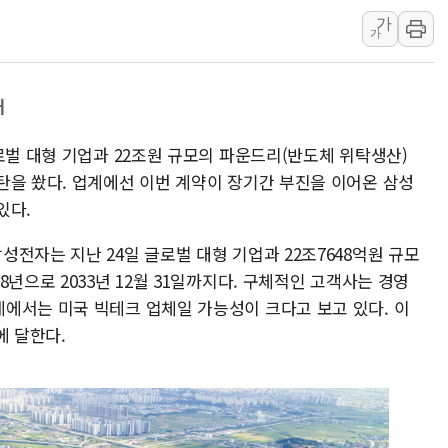
가
李 "해남 태양광, 대한민국 다음 100년 밑거
가
李 대통령, '6시간 마라톤 부동산 2차 회의'
트럼프, 中 겨냥 폴리실리콘 관세 15% 부과
대
[사진] 빈살만과 에르도안의 만남
이란와이어 "이란 최고지도자 위독…곧 사망
로벌 대형 기업과 22조원 규모의 파운드리(반도체 위탁생산)
남동발전, 해남군에 국내 최대 규모 400MW 
탄을 쐈다. 업계에선 이번 계약이 장기간 부진을 이어온 삼성
[인도증시] 중동 불안 속 유가 상승에 소폭 하락
있다.
황희 '폐버스 청년주택' SNS 글 역풍에 "정
전자는 지난 24일 글로벌 대형 기업과 22조7648억원 규모
폭염 누그러지고 가뭄 숙지나...경북동해안권 8
년으로 2033년 12월 31일까지다. 구체적인 고객사는 경영
사우디·튀르키예·파키스탄, '공동방위협정' 
에서는 미국 빅테크 업체일 가능성이 크다고 보고 있다. 이
신길동 신축도 3.3㎡당 7250만원…써밋 클라
에 달한다.
용산공원·그린벨트로 또 충돌…반복되는 국토부