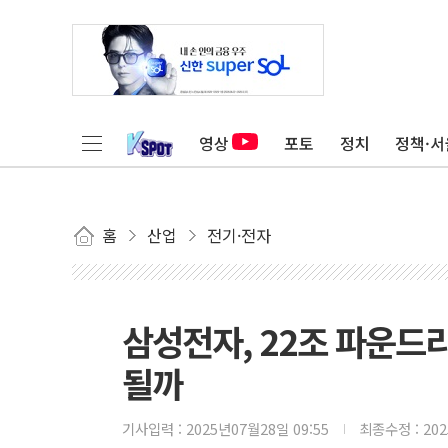
영상
포토
정치
정책·서
홈
산업
전기·전자
삼성전자, 22조 파운드
될까
기사입력 :
2025년07월28일 09:55
최종수정 :
20