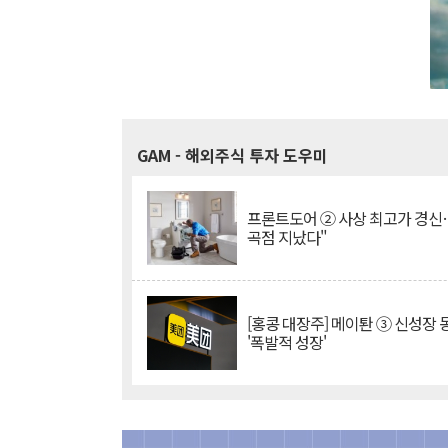
GAM
- 해외주식 투자 도우미
프론트도어 ② 사상 최고가 경신
곡점 지났다"
[홍콩 대장주] 메이퇀 ③ 신성장
'폭발적 성장'