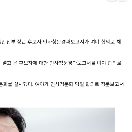
[사진] 이슬람 수니파 3개국, 공동방위협정 체결
뉴욕증시 개장 전 특징주...아틀라시안·클라우드플레어
보훈부, 미 DPAA와 MOU… "6·25 미군 실종자 7359명
트럼프 "금리 내려야"…파월 때와 달리 워시엔 톤 낮춰
행정안전부 장관 후보자 인사청문경과보고서가 여야 합의로 채
특정 정치인 측근 포항시 정책특보 내정설...포항시 '시끌'
李 "해남 태양광, 대한민국 다음 100년 밑거름…수도권 집
를 열고 윤 후보자에 대한 인사청문경과보고서를 여야 합의로
문회를 실시했다. 여야가 인사청문회 당일 합의로 청문보고서