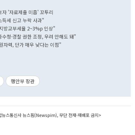
보자 '자료제출 미흡' 꼬투리
소득세 신고 누락 사과"
지방교부세율 2~3%p 인상"
수청·경찰 권한 조정, 우려 안해도 돼"
원자력, 단가 매우 낮다는 이점"
행안부 장관
뉴스통신사 뉴스핌(Newspim), 무단 전재-재배포 금지>