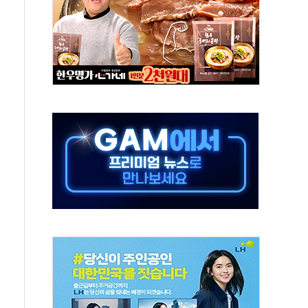
·태양광주↑ VS 트레이드데스크·웬디스↓
 끝까지 찾겠다"
중 완화 전환점"