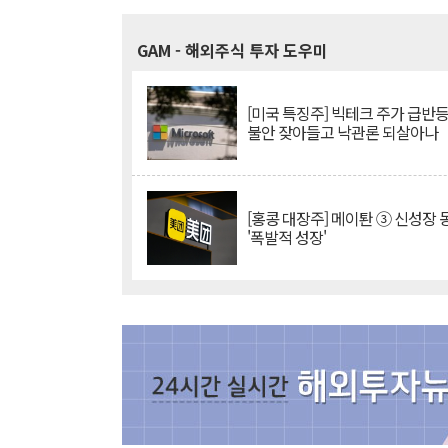
GAM
- 해외주식 투자 도우미
[미국 특징주] 빅테크 주가 급반등..
불안 잦아들고 낙관론 되살아나
[홍콩 대장주] 메이퇀 ③ 신성장
'폭발적 성장'