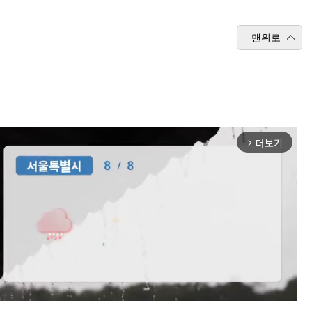
맨위로
더보기
arrow_forward_ios