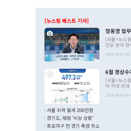
[뉴스핌 베스트 기사]
정동영 업무
[서울=뉴스핌
안보 분야 정
평화공존 발전
2026-08-06 06:
발언 중에는 
언한 것이 있
령은 공개적으
6월 경상수
주의적 희망에
관의 대북 정
[서울=뉴스핌
관 부처 장관
어 역대 최대
관의 무리한 
출 호조로 월
다. [정동영 통일부 장관이 지난달 23일 오후 서울 종로구 정부서울청사에
2026-08-06 08:
료=한국은행] 한국은행이 6일 발표한 '2026년 6월 국제수지(잠정)'에
서 취임 1주년 
면 지난 6월
부 장관 권한
1000만달러
서울 외곽 월세 200만원
발전 구상'을
이에 따라 올
적 갈등 해결
경기도, 재정 '비상 상황'
했다. 경상수
결과 혐오의 
9000만달러
프로야구 전 경기 폭염 취소
년간의 CVI
지 기준 상품