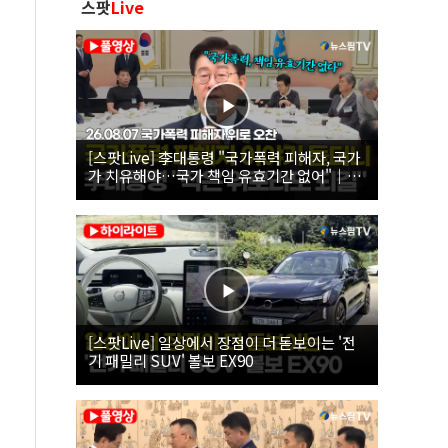
스팟
Live
[스팟Live] 李대통령 "국가폭력 피해자, 국가
가 치유해야…국가 책임 유효기간 없어"｜
26.08.07 국가폭력 피해자 위로 오찬
[스팟Live] 일상에서 장점이 더 돋보이는 '전
기 패밀리 SUV' 볼보 EX90