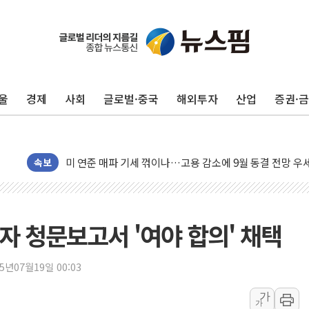
민주, 오늘 제주·인천 경선 결과 발표...'김민석 재역전 vs
한상협, 업계 개인정보 보안 새판 짠다…'자율규제단체' 
뉴욕증시, 고용 쇼크에 금리 인상 우려 후퇴…S&P500 
울
경제
사회
글로벌·중국
해외투자
산업
증권·
트럼프, 쿡 연준 이사 해임 재추진…"26일까지 의혹 소명"
유럽증시, 美 고용 예상 밖 부진에 연준 금리 인상 가능성 
미 연준 매파 기세 꺾이나…고용 감소에 9월 동결 전망 우
속보
[종합] 이슬람 수니파 3국, '공동방위협정' 체결… 이스라
트럼프, 백신·자폐증 행정명령 검토…"이르면 다음 주"
美 항소법원, 백악관 무도회장 공사 중단 명령…트럼프 제
자 청문보고서 '여야 합의' 채택
이란 핵심 원유 수출항 '하르그섬', 최근 1주일 이상 '올스
美 고용 쇼크에 엔화 장중 급등…시장은 "또 개입했나" 촉
25년07월19일 00:03
[AI MY 뉴스] 뉴욕 반도체주 프리뷰...美 고용 쇼크에 반도
뉴욕증시 프리뷰, 美 고용 쇼크에 금리 인상 우려 후퇴…나
가
가
[종합] 美 7월 고용 2만3000명 감소 '쇼크'…9월 금리 인