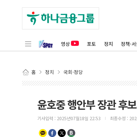
영상
포토
정치
정책·서
홈
정치
국회·정당
윤호중 행안부 장관 후보
기사입력 :
2025년07월18일 22:53
최종수정 :
20