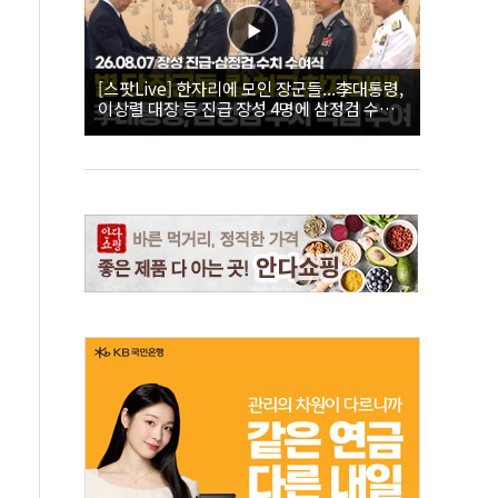
[스팟Live] 한자리에 모인 장군들...李대통령,
이상렬 대장 등 진급 장성 4명에 삼정검 수치
직접 수여｜26.08.07 장성 진급·삼정검 수치
수여식