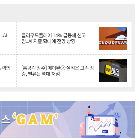
Mute
.AI
클라우드플레어 14% 급등해 신고
점...AI 지출 확대에 전망 상향
 동력의
[홍콩 대장주] 메이퇀② 실적은 고속 상
승, 밸류는 역대 저점