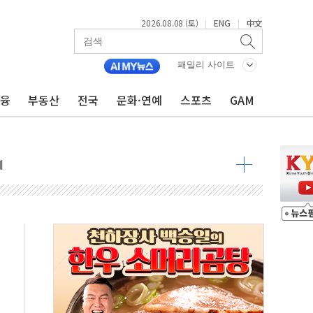
2026.08.08 (토)
ENG
中文
|
|
 정청래 격차 확대'
타진
패밀리 사이트
최고치
금융
부동산
전국
문화·연예
스포츠
GAM
 요구
낮아지며 상승… STOXX 600 지수는 나흘 연속 최고치
세
엘·이란 위협에 맞설 자체 억지력 강화
동
톱'… 美 해상봉쇄 영향
각
체주 '활짝'
스닥 선물 1%대 상승
상 기대 후퇴