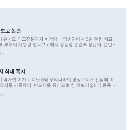
보고 논란
] 유신모 외교전문기자 = 청와대 영빈관에서 5일 열린 외교·
부 부처의 대통령 업무보고에서 정동영 통일부 장관의 '한반도
 구상'과 업무보고 발언이 논란을 빚고 있다. 이날 정 장관의
10
정부 내 조율을 거치지 않은 사안을 정책으로 추진하겠다고 공
는가 하면 사실 관계에 맞지 않은 설명도 있었다. 이재명 대통
로 신중을 기해 달라고 경고했고, 조현 외교부 장관은 '이상
지 최대 흑자
 근거한 비현실적 구상'이라는 비판을 내놨다. 그동안 정 장
책 관련 발언이 물의를 빚은 적은 여러 번 있지만 대통령과 유
] 박가연 기자 = 지난 6월 우리나라의 경상수지가 전월에 이
이 공개적으로 부정적 입장을 표명한 것은 이례적이다. 정 장
 흑자를 기록했다. 반도체를 중심으로 한 정보기술(IT) 품목 수
대북 접근법과 월권을 제어해야 한다는 목소리도 높아지고 있
간 상품수출이 처음으로 1000억달러를 넘어선 영향이다. [자
00
 따르
기자간담회를 하고 있다. [사진=통일부] 2026.07.23 ◆통일
 경상수지는 497억3000만달러 흑자로 집계됐다. 전월(386억
 넘어선 주장 정 장관은 이날 업무보고에서 '한반도 평화공존
)에 이어 두 달 연속 월간 기준 역대 최대 기록을 갈아치웠다.
 설명하면서 이재명 정부 2년차 핵심 과제로 상호 존중·평화
해 상반기 누적 경상수지 흑자는 1910억1000만달러를 기록
·핵 없는 한반도 등 3대 기본 방향을 제시했다. 정 장관은 "대
지 흑자를 견인한 것은 상품수지다. 6월 상품수지는 478억
언어는 멈춰야 한다"면서 주적 용어 대체를 주장했다. 지난 25
 흑자를 기록하며 전월에 이어 역대 최대를 다시 썼다. 국제수
D(완전하고 검증가능하며 되돌릴 수 없는 비핵화) 구도는 이미
수출은 1123억7000만달러로 전년 동월 대비 84.5% 증가하