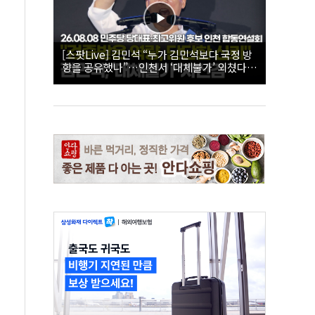
[스팟Live] 김민석 “누가 김민석보다 국정 방
향을 공유했나”…인천서 ‘대체불가’ 외쳤다 |
26.08.08 더불어민주당 당대표·최고위원 후
보 인천 합동연설회