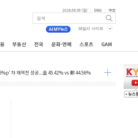
2026.08.09 (일)
ENG
中文
|
|
패밀리 사이트
금융
부동산
전국
문화·연예
스포츠
GAM
투입…고수온 양식장 복구·지원 '총력'
산사태 주의보'...경북도, 호우 피해·통제구간 없어
%p' 차 재역전 성공...金 45.42% vs 鄭 44.56%
·정청래·김민석 당대표 후보
 정청래에 승리...47.75% vs 42.08%
과 발표...김민석 47.75% 정청래 42.08%
표...김민석 45.09% 정청래 43.27% 송영길 11.63%
표...김민석 52.64% 정청래 39.89% 송영길 7.47%
0~8.14)