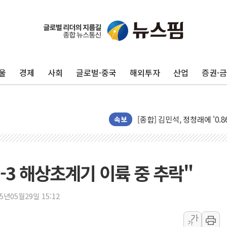
울
경제
사회
글로벌·중국
해외투자
산업
증권·
포항시 재난예산 40억 긴급 
울진·영덕 '호우특보'-포항 '
[종합] 김민석, 정청래에 '0.86
속보
인천 합동연설회 나선 송영길
김민석, 2주차 제주·인천 경선서
인사하는 김민석 당대표 후보
P-3 해상초계기 이륙 중 추락"
[속보] 민주, 제주·인천 경선 결
[속보] 민주, 인천 경선 결과 발
25년05월29일 15:12
[속보] 민주, 제주 경선 결과 발
가
가
이번주 국내 주요 금융일정(8.1