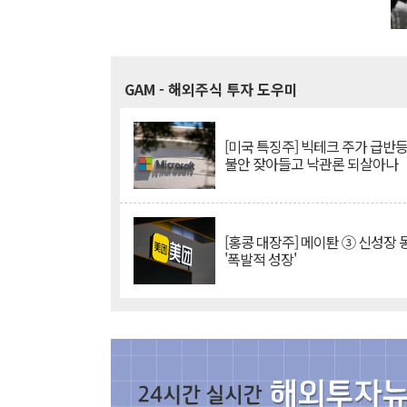
GAM
- 해외주식 투자 도우미
[미국 특징주] 빅테크 주가 급반등..
불안 잦아들고 낙관론 되살아나
[홍콩 대장주] 메이퇀 ③ 신성장
'폭발적 성장'