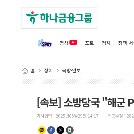
영상
포토
정치
정책·서
홈
정치
국방·안보
[속보] 소방당국 "해군 
기사입력 :
2025년05월29일 14:17
최종수정 :
20