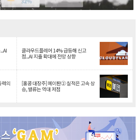
Mute
.AI
클라우드플레어 14% 급등해 신고
점...AI 지출 확대에 전망 상향
 동력의
[홍콩 대장주] 메이퇀② 실적은 고속 상
승, 밸류는 역대 저점