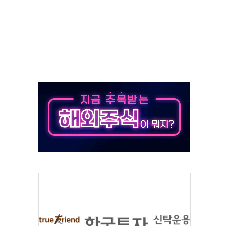
…공습 한계·탄약 부족 현실화
50㎜ 폭우…강원 동해안 강한 비 이어져
 환경미화원 수거차에 치여 사망
동…60대 남성 2명 숨져
보는 일 없게"…'결혼 페널티' 22개 과제 손본다
터보트 전복…1명 사망·1명 실종
의 날 참석..."국제적 시민 연대로 목소리 내야"
 실종 60대 나흘만에 숨진 채 발견
 살해 10대 아들 체포
' 받아친 정청래…제주 연설서 신경전 고조