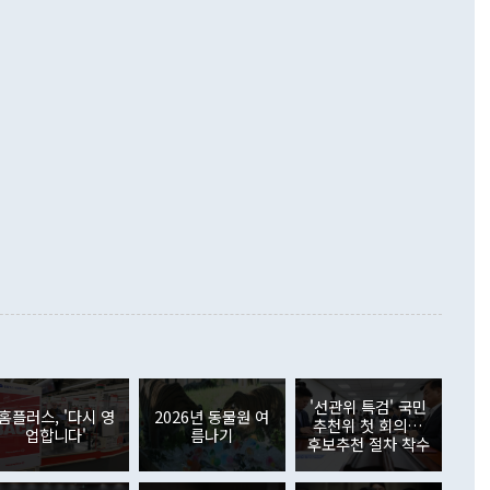
·핵 없는 한반도 등 3대 기본 방향을 제시했다. 정 장관은 "대
지 흑자를 견인한 것은 상품수지다. 6월 상품수지는 478억
언어는 멈춰야 한다"면서 주적 용어 대체를 주장했다. 지난 25
 흑자를 기록하며 전월에 이어 역대 최대를 다시 썼다. 국제수
D(완전하고 검증가능하며 되돌릴 수 없는 비핵화) 구도는 이미
수출은 1123억7000만달러로 전년 동월 대비 84.5% 증가하
했다. 또 "현 시점에서 흘러간 선(先)비핵화만 되뇌는 것은
 처음으로 1000억달러를 넘어섰다. 상품수입은 644억8000만
 데 힘이 되지 않는다"고 주장했다. 정 장관은 또 "정전 체제
6% 늘었다. 통관 기준으로는 반도체 수출이 전년 동월 대비
로 바꾸는 논의에 착수하겠다"면서 "북·미 정상회담 견인과
증했고 컴퓨터·주변기기(SSD)는 282.7% 증가했다. IT 품목
화의 동력을 확보하기 위해 최선을 다할 것"이라고 말했다. 하
.4% 늘었으며 비IT 품목도 ▲석유제품(47.5%) ▲화공품
령은 정 장관의 구상에 대부분 제동을 걸었다. 이 대통령은 "평
▲철강제품(17.9%) ▲승용차(6.1%) 등을 중심으로 18.6% 증가
 정치적으로 악용되는 측면이 있다"며 "많이 조심하셔야 한
준 수입은 ▲원자재(30.5%) ▲자본재(35.3%) ▲소비재
다. 북한을 다른 이름으로 불러야 한다는 주장에는 "표현에 꼬
가 모두 늘었다. 서비스수지는 12억9000만달러 적자를 기록해 전
정쟁으로 휘몰아 들어가면 원래 하고자 했던 데에서 오히려 나
000만달러)보다 적자 폭이 확대됐다. 여행수지는 외국인 입국자
래될 수 있다"고 경고했다. 이 대통령은 남북 신뢰 구축을 위해
증료 인상 등에 따른 출국자 감소로 4억4000만달러 흑자를
합의를 선제적으로 복원해야 한다는 정 장관의 주장에 대해서도
지식재산권사용료수지는 전월 흑자에서 4억4000만달러 적자
대로 하는 게 과연 한반도의 평화와 안정에 플러스냐, 결론적
 본원소득수지는 배당소득을 중심으로 32억7000만달러 흑자
이 들 때도 있다"며 부정적으로 반응했다. 조현 외교부 장
월(21억7000만달러)보다 흑자 폭이 확대됐다. 배당소득수지
 사후 브리핑에서 정 장관이 언급한 '4자 회담'에 대해 "이상
이 늘어난 데다 전월 분기배당에 따른 기저효과로 배당지급이
 어떤 희망이라 하더라도 그건 아직 조율되지 않은 방법"이
6000만달러 흑자를 나타냈다. 금융계정 순자산은 6월 중 467
들께서 디스카운트해 주시면 좋겠다"고 선을 그었다. 정 장관
러 증가해 월간 기준 역대 최대 증가 폭을 기록했다. 종전 최대
아 블라디보스토크에서 열리는 '동방경제포럼(EEF)'을 언급하
월(369억9000만달러)을 넘어선 것이다. 직접투자에서는 내국
원에서 (참석을) 검토하고 있다"고 발언한 데 대해서도 조 장관
가 80억1000만달러, 외국인의 국내투자가 46억3000만달러
'선관위 특검' 국민
외교부의 몫"이라며 "아직 거기까지 진도가 나가지 않았다"고
홈플러스, '다시 영
2026년 동물원 여
. 증권투자에서는 외국인의 국내 주식 매도세가 이어졌다. 외
추천위 첫 회의…
업합니다'
름나기
장관이 이날 소개한 대북 구상과 설명은 정부 내 조율을 거치지
주식 투자는 차익실현 매도 등의 영향으로 316억1000만달러
후보추천 절차 착수
서 문제가 있다. 특히 주적 표현 대체와 국호 사용, 9·19 군
(-310억5000만달러)에 이어 역대 최대 순매도 기록을 다시
 4자회담 추진 등은 통일부 장관이 결정할 사안이 아니어서 월
국인의 국내 채권투자는 세계국채지수(WGBI) 자금 유입에도