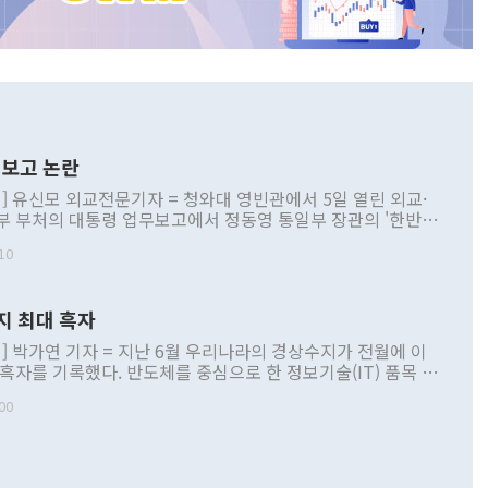
보고 논란
] 유신모 외교전문기자 = 청와대 영빈관에서 5일 열린 외교·
부 부처의 대통령 업무보고에서 정동영 통일부 장관의 '한반도
 구상'과 업무보고 발언이 논란을 빚고 있다. 이날 정 장관의
10
정부 내 조율을 거치지 않은 사안을 정책으로 추진하겠다고 공
는가 하면 사실 관계에 맞지 않은 설명도 있었다. 이재명 대통
로 신중을 기해 달라고 경고했고, 조현 외교부 장관은 '이상
지 최대 흑자
 근거한 비현실적 구상'이라는 비판을 내놨다. 그동안 정 장
책 관련 발언이 물의를 빚은 적은 여러 번 있지만 대통령과 유
] 박가연 기자 = 지난 6월 우리나라의 경상수지가 전월에 이
이 공개적으로 부정적 입장을 표명한 것은 이례적이다. 정 장
 흑자를 기록했다. 반도체를 중심으로 한 정보기술(IT) 품목 수
대북 접근법과 월권을 제어해야 한다는 목소리도 높아지고 있
간 상품수출이 처음으로 1000억달러를 넘어선 영향이다. [자
00
 따르
기자간담회를 하고 있다. [사진=통일부] 2026.07.23 ◆통일
 경상수지는 497억3000만달러 흑자로 집계됐다. 전월(386억
 넘어선 주장 정 장관은 이날 업무보고에서 '한반도 평화공존
)에 이어 두 달 연속 월간 기준 역대 최대 기록을 갈아치웠다.
 설명하면서 이재명 정부 2년차 핵심 과제로 상호 존중·평화
해 상반기 누적 경상수지 흑자는 1910억1000만달러를 기록