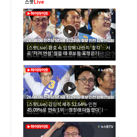
스팟
Live
[스팟Live] 환호 속 입장해 나란히 ‘찰칵’…서
로 ‘저격 연설’ 들을 때 후보들 표정은? |
26.08.08 더불어민주당 당대표·최고위원 후
보 인천 합동연설회
[스팟Live] 김민석 제주 52.64%·인천
45.09%로 연속 1위…정청래 따돌렸다’ |
26.08.08 더불어민주당 당대표·최고위원 후
보 인천 합동연설회