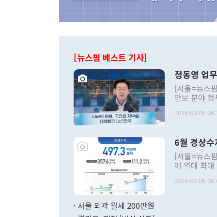
[뉴스핌 베스트 기사]
정동영 업무
[서울=뉴스핌
안보 분야 정
평화공존 발전
2026-08-06 06:
발언 중에는 
언한 것이 있
령은 공개적으
6월 경상수
주의적 희망에
관의 대북 정
[서울=뉴스핌
관 부처 장관
어 역대 최대
관의 무리한 
출 호조로 월
다. [정동영 통일부 장관이 지난달 23일 오후 서울 종로구 정부서울청사에
2026-08-06 08:
료=한국은행] 한국은행이 6일 발표한 '2026년 6월 국제수지(잠정)'에
서 취임 1주년 
면 지난 6월
부 장관 권한
1000만달러
서울 외곽 월세 200만원
발전 구상'을
이에 따라 올