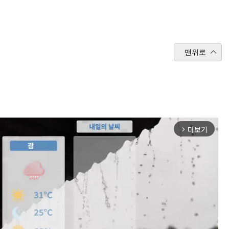
맨위로
더보기
arrow_forward_ios