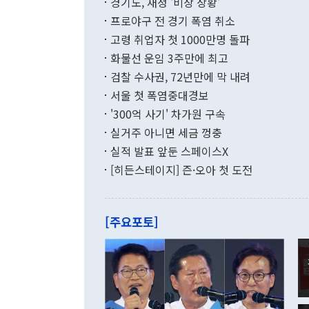
적 갈등 해결
경기도, 재정 '비상 상황'
했다. 경상수
결과 혐오의 
9000만달러
프로야구 전 경기 폭염 취소
년간의 CVI
지 기준 상품
고령 취업자 첫 1000만명 돌파
무너졌다고도 
며 월간 기준
현실을 바꾸는
달러로 38.
화물선 운임 3주만에 최고
를 평화 체제
196.9% 급
검찰 수사권, 72년만에 막 내려
함께 4자 대
수출은 160
지만 이 대통
서울 첫 폭염중대경보
(18.6%) 
화공존 정책이
했다. 통관 기
'300억 사기' 차가원 구속
다"고 지적했
(16.4%)
투리가 잡혀 
실거주 아니면 세금 껑충
월(-10억9
쁜 상황이 초
증가와 유류할
실적 발표 앞둔 스페이스X
9·19 군사
기록했지만 
[히든스테이지] 즌·오아 첫 도전
"우리의 선의
로 전환됐다.
으로 약간의 의문
를 기록해 전
관은 업무보고
는 배당수입
주의에 근거한
줄면서 25억
[주요포토]
라며 "여러분
억1000만달
이 9월 러시
였던 올해 3
며 "정부 차
인의 해외투자
은 "그것은 
각각 증가했다
잘랐다. 정 
국인의 국내 
않았다는 점에
감소하며 전월
사합의 복원,
경신했다. 외