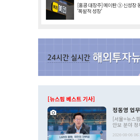
[홍콩 대장주] 메이퇀 ③ 신성장
'폭발적 성장'
[뉴스핌 베스트 기사]
정동영 업무
[서울=뉴스핌
안보 분야 정
평화공존 발전
2026-08-06 06:
발언 중에는 