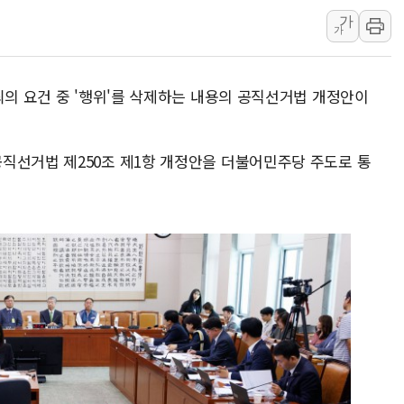
가
李대통령, ISA 개편 
가
동해중부 전 해상 풍랑
연일 폭염에 온열질환 
죄의 요건 중 '행위'를 삭제하는 내용의 공직선거법 개정안이
中 전방위 아파트 부양
인제 용대리 계곡서 수
동해시, 11~14일 '
직선거법 제250조 제1항 개정안을 더불어민주당 주도로 통
강원 중·남부 동해안 
청양 밭에서 일하던 9
폭염에 車 운전면허 기