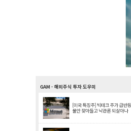
GAM
- 해외주식 투자 도우미
[미국 특징주] 빅테크 주가 급반등..
불안 잦아들고 낙관론 되살아나