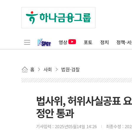
영상
포토
정치
정책·서
홈
사회
법원·검찰
법사위, 허위사실공표 요
정안 통과
기사입력 :
2025년05월14일 14:26
최종수정 :
20