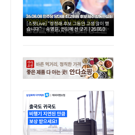
[스팟Live] “정청래 후보 그동안 고생 많이 했
습니다”…송영길, 연임에 선 긋기 | 26.08.08
더불어민주당 당대표·최고위원 후보 제주 합
동연설회