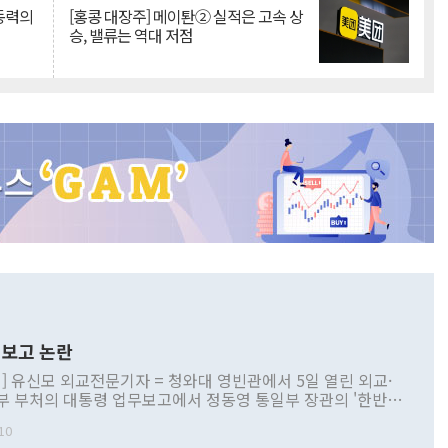
 동력의
[홍콩 대장주] 메이퇀② 실적은 고속 상
승, 밸류는 역대 저점
보고 논란
] 유신모 외교전문기자 = 청와대 영빈관에서 5일 열린 외교·
부 부처의 대통령 업무보고에서 정동영 통일부 장관의 '한반도
 구상'과 업무보고 발언이 논란을 빚고 있다. 이날 정 장관의
10
정부 내 조율을 거치지 않은 사안을 정책으로 추진하겠다고 공