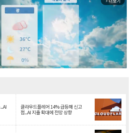
더보기
arrow_forward_ios
Mute
.AI
클라우드플레어 14% 급등해 신고
점...AI 지출 확대에 전망 상향