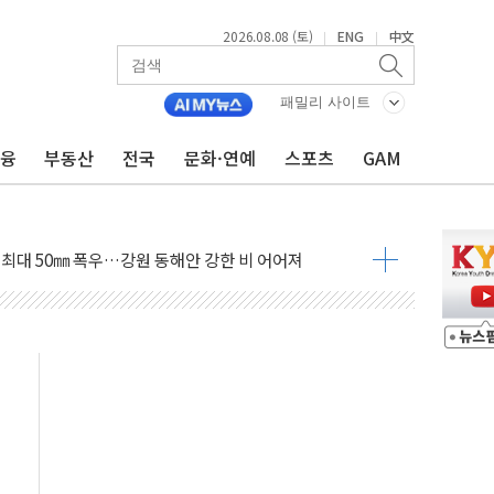
2026.08.08 (토)
ENG
中文
|
|
패밀리 사이트
금융
부동산
전국
문화·연예
스포츠
GAM
(8.10~8.14)
만지작…공습 한계·탄약 부족 현실화
 최대 50㎜ 폭우…강원 동해안 강한 비 어어져
…60대 환경미화원 수거차에 치여 사망
흉기 난동…60대 남성 2명 숨져
손해 보는 일 없게"…'결혼 페널티' 22개 과제 손본다
서 모터보트 전복…1명 사망·1명 실종
자 기림의 날 참석..."국제적 시민 연대로 목소리 내야"
질 중 실종 60대 나흘만에 숨진 채 발견
 흉기 살해 10대 아들 체포
 '뻔뻔' 받아친 정청래…제주 연설서 신경전 고조