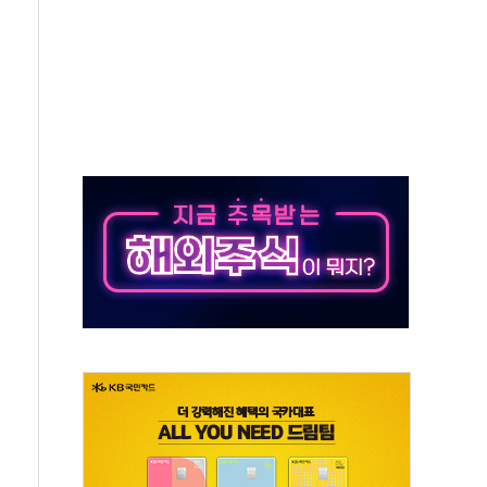
재검토 지시…與 "적극 환영"·野 "졸속 국정"
주의보…10일까지 최대 3.5m 높은 물결
사망 23명…정부, 비상대응기구 가동
, 수도 베이징도 부동산 규제 철폐
위 상승으로 피서객 7명 고립…전원 구조
별똥별 멍' 운영…페르세우스 유성우 관측
시간당 50mm 이상 폭우…호우경보 발효
0대 숨져…온열질환 여부 조사
능시험 오전 집중 편성…체감온도 38도 넘으면 중단