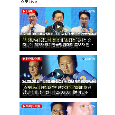
스팟
Live
[스팟Live] 김민석·정청래 ‘초접전’ 2차전 승
자는?...제3차 정기전국당원대회 후보자 인천
합동연설회 생중계 | 26.08.08
[스팟Live] 정청래 “뻔뻔하다”…‘화합’ 꺼낸
김민석에 정면 반격 | 26.08.08 더불어민주당
당대표·최고위원 후보 제주 합동연설회