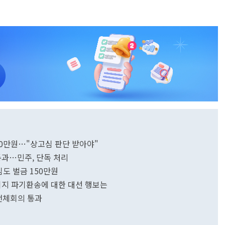
150만원…"상고심 판단 받아야"
통과…민주, 단독 처리
심도 벌금 150만원
취지 파기환송에 대한 대선 행보는
 전체회의 통과