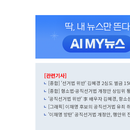
[관련기사]
[종합] '선거법 위반' 김혜경 2심도 벌금 
[종합] 형소법·공직선거법 개정안 상임위 
'공직선거법 위반' 李 배우자 김혜경, 항소
[그래픽] 이재명 후보의 공직선거법 유죄 
'이재명 방탄' 공직선거법 개정안, 행안위