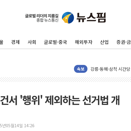
울
경제
사회
글로벌·중국
해외투자
산업
증권·
이번주 국내 주요 금융일정
美, 이란전 출구전략 
강릉·동해·삼척 시간당
폐기물 수거하다 참변
속보
서울 중랑구 주택가서 
李대통령 "결혼 때문에 
여수 오동도 인근 해상
건서 '행위' 제외하는 선거법 개
추미애, '위안부' 피해
인천 선재도 갯벌서 해루
인천서 말다툼 중 어머니
25년05월14일 14:26
'화합' 꺼낸 김민석에