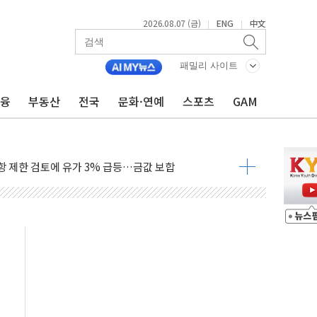
2026.08.07 (금)
ENG
中文
|
|
행정명령 서명…출생시민권 제한 재시동
군수품 부족설 일축 "막대한 무기 보유"
패밀리 사이트
어…다음 과제는 '외형 확대'
금융
부동산
전국
문화·연예
스포츠
GAM
 귀환 조짐에 전월세시장 '긴장'
교환·재매수·다운사이징 '저울질'
항 제한 검토에 유가 3% 급등…금값 보합
다우 5거래일 랠리 '마침표'
합의 막바지.."美와 직접 협상 없어"
·김민석 후보 - 8월 7일
2차 회의…주택 공급 대책 막바지 조율할 듯
자회견·주요 정당 - 8월 7일
통항 제한 추진…美 "통행 막을 권한 없어"
분 상승… "2분기 기업 순이익 21% 증가" 전망