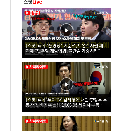
스팟
Live
[스팟Live] *풀영상* 이준석, 보완수사권 폐
지에 "민주당 개악입법, 불안감 가중시켜"｜
26.08.06 개혁신당 보완수사권 폐지 토론회
[스팟Live] '투미TV' 김제경이 내린 李정부 부
동산 정책 점수는? | 26.08.06 서울시 부동산
대토론회