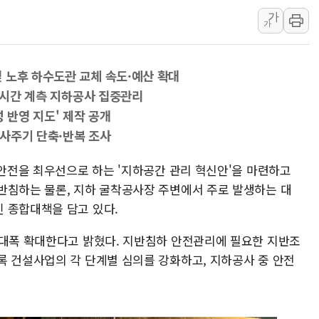
가
리투아니아 국방 "러, 우크라 드론
가
구광모, 내주 실리콘밸리서 젠슨 황
뉴욕증시 개장 전 특징주...모더
 노후 하수도관 교체 속도·예산 확대
김정관 장관 "영업이익 N% 성과
 실시간 계측 지하공사 집중관리
뉴욕증시 프리뷰, 미 주가선물 AI
 반영 지도' 제작 공개
청와대, 북한 단거리 탄도미사일 발
조사주기 단축·반복 조사
 안전을 최우선으로 하는 '지하공간 관리 혁신안'을 마련하고
반침하는 물론, 지하 굴착공사장 주변에서 주로 발생하는 대
 종합대책을 담고 있다.
 대폭 확대한다고 밝혔다. 지반침하 안전관리에 필요한 지반조
록 건설사업의 각 단계별 심의를 강화하고, 지하공사 중 안전