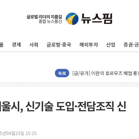
트럼프, '원정출산 시민권 차단' 
트럼프 "이란전 조만간 끝날 것"…
현대리바트, 원가 개선으로 실적 방
울
경제
사회
글로벌·중국
해외투자
산업
증권·
"세금 부담 덜자"…비거주 1주택자
세금 부담 커진 고가 1주택자…맞
[금/유가] 이란의 호르무즈 해협 통
뉴욕증시, 유가·금리 부담에 하락…
속보
이란, 오만과 호르무즈 해협 재개방 
[민주 당권주자 일정] 송영길·정청래
李대통령, 오늘 부동산 정책 점검 
서울시, 신기술 도입·전담조직 신
[오늘의 정치일정] 8월 7일(금)
[오늘의 국회일정] 상임위·세미나·기
이란, 美·이스라엘 선박 호르무즈 
25년04월23일 15:15
유럽증시, 견조한 실적 소화하며 대부