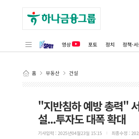
영상
포토
정치
정책·서
홈
부동산
건설
"지반침하 예방 총력" 
설...투자도 대폭 확대
기사입력 :
2025년04월23일 15:15
최종수정 :
20