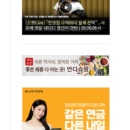
[스팟Live] "전셋집 구하려다 월세 선택"...사
회에 첫발 내디딘 청년의 한탄 | 26.08.06 서울
시 부동산 대토론회