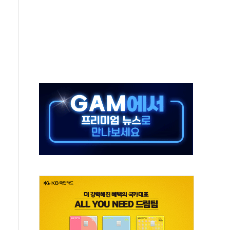
으로 나토 회원국 공격 검토… 거짓 깃발 작전"
 재회…로봇·AI 데이터센터·모빌리티 구체화
나·아이온큐·도어대시↑ VS 샌디스크·피그마·앱러빈↓
급 반대…상법·자본시장법 개정 논의"
주 차익실현 속 혼조세...웨스턴디지털·샌디스크↓
사에 긴급 안보 점검회의