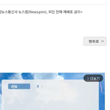
뉴스통신사 뉴스핌(Newspim), 무단 전재-재배포 금지>
맨위로
더보기
arrow_forward_ios