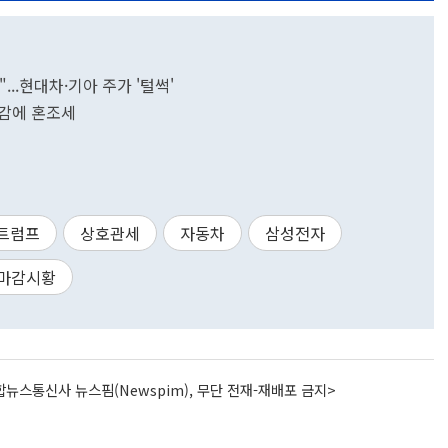
...현대차·기아 주가 '털썩'
계감에 혼조세
트럼프
상호관세
자동차
삼성전자
마감시황
뉴스통신사 뉴스핌(Newspim), 무단 전재-재배포 금지>