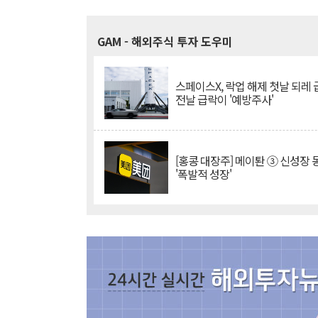
GAM
- 해외주식 투자 도우미
스페이스X, 락업 해제 첫날 되레 급
전날 급락이 '예방주사'
[홍콩 대장주] 메이퇀 ③ 신성장
'폭발적 성장'