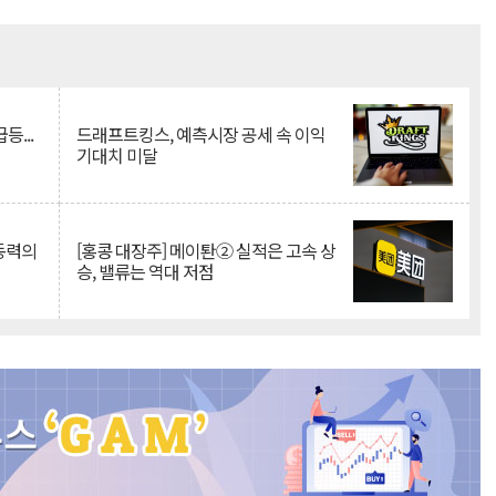
Mute
등...
드래프트킹스, 예측시장 공세 속 이익
기대치 미달
 동력의
[홍콩 대장주] 메이퇀② 실적은 고속 상
승, 밸류는 역대 저점