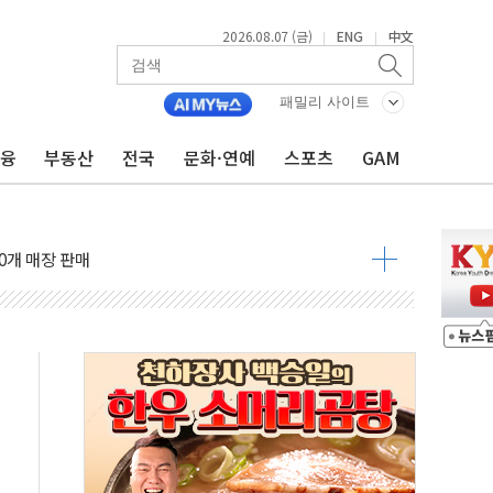
2026.08.07 (금)
ENG
中文
|
|
패밀리 사이트
금융
부동산
전국
문화·연예
스포츠
GAM
 시범운영…평균 3개월 만에 1심 결론
이란 협상단장, 트럼프 'TACO' 조롱 外
600개 매장 판매
자 장외거래 청산결제 인프라 구축 착수
 1000' 선정
폴드8' 전용 액세서리 출시
리츠 온라인 거래수수료 우대
SOL 팔란티어 커버드콜' ETF 주목
중대경보'…전국 49개 지역으로 확대
억원 돌파...취약계층 지원 확대