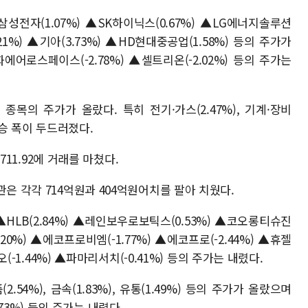
성전자(1.07%) ▲SK하이닉스(0.67%) ▲LG에너지솔루션
.21%) ▲기아(3.73%) ▲HD현대중공업(1.58%) 등의 주가가
에어로스페이스(-2.78%) ▲셀트리온(-2.02%) 등의 주가는
 종목의 주가가 올랐다. 특히 전기·가스(2.47%), 기계·장비
의 상승 폭이 두드러졌다.
 711.92에 거래를 마쳤다.
관은 각각 714억원과 404억원어치를 팔아 치웠다.
HLB(2.84%) ▲레인보우로보틱스(0.53%) ▲코오롱티슈진
.20%) ▲에코프로비엠(-1.77%) ▲에코프로(-2.44%) ▲휴젤
오(-1.44%) ▲파마리서치(-0.41%) 등의 주가는 내렸다.
.54%), 금속(1.83%), 유통(1.49%) 등의 주가가 올랐으며
0.73%) 등의 주가는 내렸다.