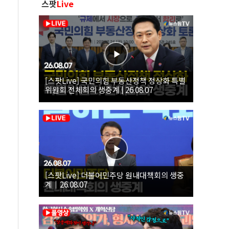
스팟
Live
[스팟Live] 국민의힘 부동산정책 정상화 특별
위원회 전체회의 생중계 | 26.08.07
[스팟Live] 더불어민주당 원내대책회의 생중
계｜26.08.07