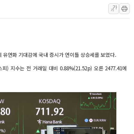
美 민주, 트럼프 측에 200만 
가
가
지방공기업 경영평가, 서울농수산식
예천 실종신고 80대 남성 논둑서
"35초마다 중국과 통신"...美
한병도 "막말 정치를 좌시하지 
원내대책회의 참석하는 한병도
세 유연화 기대감에 국내 증시가 연이틀 상승세를 보였다.
AIA그룹, 12년 연속 MDRT 
지수는 전 거래일 대비 0.88%(21.52p) 오른 2477.41에
[컨콜] 네이버, 멤버십 연계 배송
[컨콜] 네이버 AI탭, 올해 안
[특징주] 포스코퓨처엠, LFP 