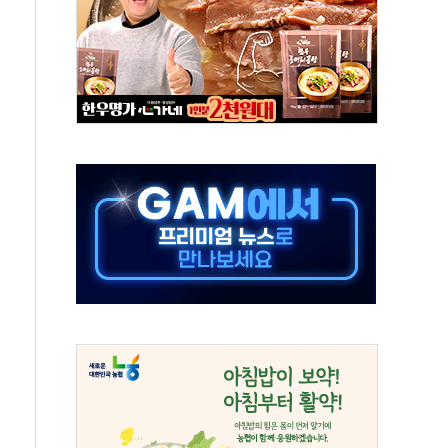
달러 건넨 韓기업 조사… "관세 무마용 뇌물 의혹"
품공사 등 20곳 '최우수'...인천환경공단 등 '부진'
 숨진 채 발견
보안기업, 중국제 공유기서 '백도어' 발견
않겠다"
회원 수 세계 1위…국내 회원 34% 증가
 혜택 강화...새벽 배송 도입 예정
으로 부동산과 건강까지 영역 확장 예정
장기공급 합의에 7%대 급등