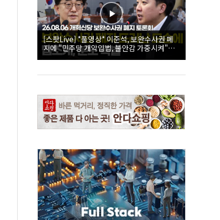
[스팟Live] *풀영상* 이준석, 보완수사권 폐
지에 "민주당 개악입법, 불안감 가중시켜"｜
26.08.06 개혁신당 보완수사권 폐지 토론회