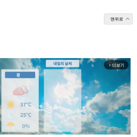
맨위로
더보기
arrow_forward_ios