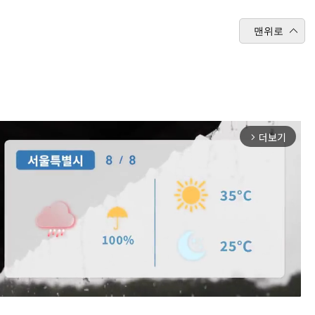
맨위로
더보기
arrow_forward_ios