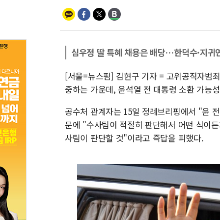
심우정 딸 특혜 채용은 배당…한덕수·지귀
[서울=뉴스핌] 김현구 기자 = 고위공직자범죄수
중하는 가운데, 윤석열 전 대통령 소환 가능성
공수처 관계자는 15일 정례브리핑에서 "윤 
문에 "수사팀이 적절히 판단해서 어떤 식이든
사팀이 판단할 것"이라고 즉답을 피했다.