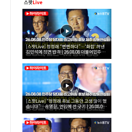
스팟
Live
[스팟Live] 정청래 “뻔뻔하다”…‘화합’ 꺼낸
김민석에 정면 반격 | 26.08.08 더불어민주당
당대표·최고위원 후보 제주 합동연설회
[스팟Live] “정청래 후보 그동안 고생 많이 했
습니다”…송영길, 연임에 선 긋기 | 26.08.08
더불어민주당 당대표·최고위원 후보 제주 합
동연설회