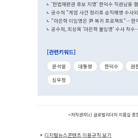
'헌법재판관 후보 지명' 한덕수 직권남용 
공수처 "계엄 사건 정리후 순직해병 수사외
"마은혁 미임명은 尹 복귀 프로젝트"…한
공수처, 최상목 '마은혁 불임명' 수사 착수
[관련키워드]
윤석열
대통령
한덕수
권
심우정
<저작권자(c) 글로벌리더의 지름길 종합
디지털뉴스콘텐츠 이용규칙 보기