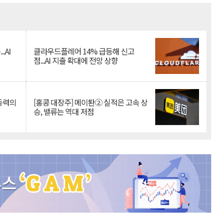
Mute
.AI
클라우드플레어 14% 급등해 신고
점...AI 지출 확대에 전망 상향
 동력의
[홍콩 대장주] 메이퇀② 실적은 고속 상
승, 밸류는 역대 저점