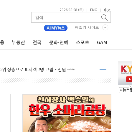
2026.08.08 (토)
ENG
中文
|
|
에 '뻔뻔' 받아친 정청래…제주 연설서 신경전 고조
 재검토 지시…與 "적극 환영"·野 "졸속 국정"
패밀리 사이트
랑주의보…10일까지 최대 3.5m 높은 물결
금융
부동산
전국
문화·연예
스포츠
GAM
 사망 23명…정부, 비상대응기구 가동
양, 수도 베이징도 부동산 규제 철폐
수위 상승으로 피서객 7명 고립…전원 구조
'별똥별 멍' 운영…페르세우스 유성우 관측
 시간당 50mm 이상 폭우…호우경보 발효
90대 숨져…온열질환 여부 조사
기능시험 오전 집중 편성…체감온도 38도 넘으면 중단
가누르기 방지법' 전면 재검토 지시
 시간당 20~30mm 강한 비...가뭄 해소될 듯
 지속…내륙 곳곳 소나기
택 검토, 민주당 스스로 원칙 뒤집는 것"