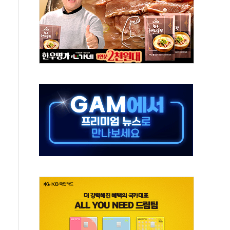
속…청주·진천 35도, 곳곳 소나기
지·공소청 출범…피해자들 '범죄 사각지대' 우려
보 보안 새판 짠다…'자율규제단체' 타진
 경선 발표...김민석 '재역전' vs 정청래 '격차 확대'
에 금리 인상 우려 후퇴…S&P500 최고치
 해임 재추진…"26일까지 의혹 소명" 요구