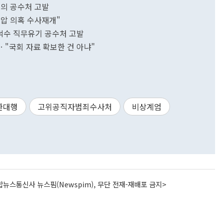
혐의 공수처 고발
압 의혹 수사재개"
덕수 직무유기 공수처 고발
… "국회 자료 확보한 건 아냐"
한대행
고위공직자범죄수사처
비상계엄
뉴스통신사 뉴스핌(Newspim), 무단 전재-재배포 금지>