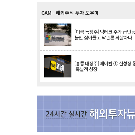
GAM
- 해외주식 투자 도우미
[미국 특징주] 빅테크 주가 급반등..
불안 잦아들고 낙관론 되살아나
[홍콩 대장주] 메이퇀 ③ 신성장
'폭발적 성장'