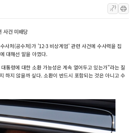
가
충북 주말 무더위 지
가
10월 보완수사권 폐
한상협, 업계 개인정
연 사건 미배당
민주당, 오늘 제주·인천
뉴욕증시, 고용 쇼크
사처(공수처)가 '12·3 비상계엄' 관련 사건에 수사력을 집
트럼프, 쿡 연준 이사
에 대해선 말을 아꼈다.
전 대통령에 대한 소환 가능성은 계속 열어두고 있는가"라는 질
지 하지 않을까 싶다. 소환이 반드시 포함되는 것은 아니고 수