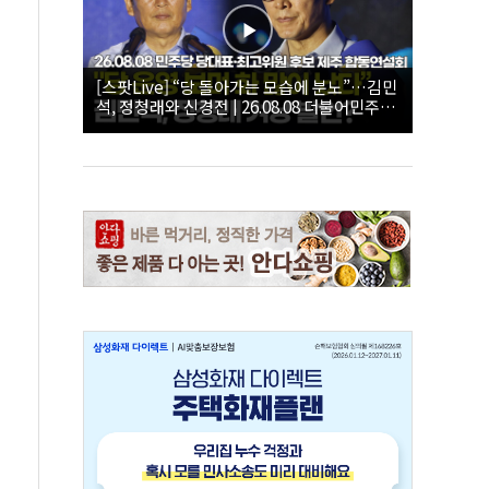
[스팟Live] “당 돌아가는 모습에 분노”…김민
석, 정청래와 신경전 | 26.08.08 더불어민주당
당대표·최고위원 후보 제주 합동연설회