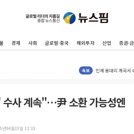
'화합' 꺼낸 김민석
李대통령, ISA 개편
동해중부 전 해상 풍
울
경제
사회
글로벌·중국
해외투자
산업
증권·
연일 폭염에 온열질환
中 전방위 아파트 부
인제 용대리 계곡서 
동해시, 11~14일 
속보
강원 중·남부 동해안
청양 밭에서 일하던 
폭염에 車 운전면허 
엄' 수사 계속"…尹 소환 가능성엔
李대통령, 'ISA·주
'호우 특보' 경북 울진
주말 무더위·열대야
25년04월15일 11:33
오세훈 "용산공원 주