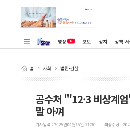
영상
포토
정치
정책·서
홈
사회
법원·검찰
공수처 "'12·3 비상계
말 아껴
기사입력 :
2025년04월15일 11:30
최종수정 :
20