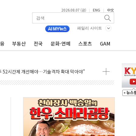
2026.08.07 (금)
ENG
中文
|
|
패밀리 사이트
금융
부동산
전국
문화·연예
스포츠
GAM
…한화·흥국·한투 참여
주 52시간제 개선해야…기술격차 확대 막아야"
약 타결…연봉 6.3% 인상
 등 8~9월 공연 라인업 공개
지 3개 보급단 '1등급 스마트 물류센터' 전환
 테라스 떨어져…SK에코플랜트 "전수 조사"
보 GAM - 맛보기편 (8/7)
다"...송영길·정청래·김민석, 호남 경선 앞두고 총력전
속도…"3분기 추가 방안 발표"
길·노량진·장위 서울 알짜 단지 주목