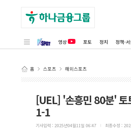
영상
포토
정치
정책·서
홈
스포츠
해외스포츠
[UEL] '손흥민 80분'
1-1
기사입력 :
2025년04월11일 06:47
최종수정 :
20