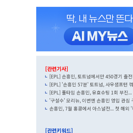
[관련기사]
[EPL] 손흥민, 토트넘에서만 450경기 출
[EPL] '손흥민 57분' 토트넘, 사우샘프턴
[EPL] 풀타임 손흥민, 유효슈팅 1회 부진..
'구설수' 모리뉴, 이번엔 손흥민 영입 관심
손흥민, 7월 홍콩에서 아스널전... 첫 해외 
[관련키워드]