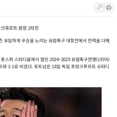
가
野 의원 42명, '사관학
가
IPARK현대산업개발, 
준공업지역 용적률 40
프랑크푸르트 원정 2차전
현대해상, 유튜브 양육 
[컨콜] 롯데케미칼, "L
 시즌 유일하게 우승을 노리는 유럽축구 대항전에서 전력을 다해
대형 저축은행 4%대 예
서울 노원 40.2도…8년 
홋스퍼 스타디움에서 열린 2024~2025 유럽축구연맹(UEFA)
한전, 한전기술지주 출
트와 1-1로 비겼다. 토트넘은 18일 독일 프랑크푸르트 슈타디
SK하이닉스, 용인·청주