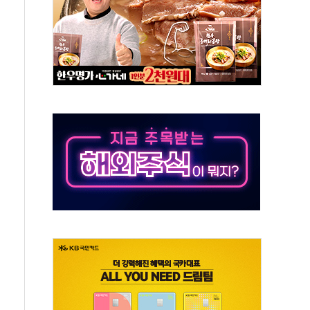
교 통합' 규탄 결의안 발의…이준석·한동훈 동참
노원구 어르신에 삼계탕 배식 봉사
0% 적용하니…재건축보다 재개발 사업성 개선↑
콘텐츠 '소셜아이어워드' 대상 수상
PG 투입 비중 37%…하반기 확대 추진"
금 사라진다, OK·애큐온·페퍼만 남아
만에 서울서 40도 넘어
범…에너지 유니콘기업 본격 육성
에 54조 투자…D램·낸드 동시 증설