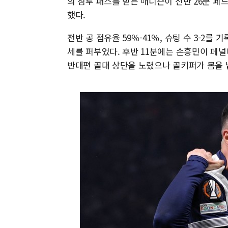
의 침투 패스를 받은 매디슨이 전반 26분 
했다.
전반 공 점유율 59％-41％, 슈팅 수 3-2
세를 퍼부었다. 후반 11분에는 손흥민이 페
반대편 골대 상단을 노렸으나 골키퍼가 몸을 