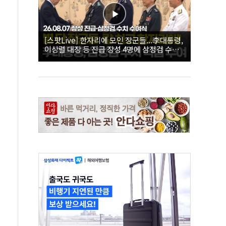
[스팟Live] 한자리에 모인 장군들...李대통령,
이상렬 대장 등 진급 장성 4명에 삼정검 수치
직접 수여｜26.08.07 장성 진급·삼정검 수치
수여식