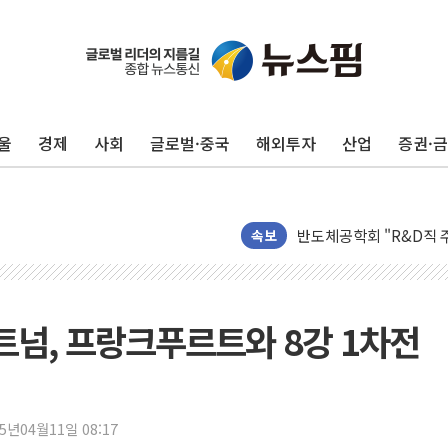
울
경제
사회
글로벌·중국
해외투자
산업
증권·
[인사] 공정거래위원회
KDB생명 본입찰 3파전
반도체공학회 "R&D직 
카카오, 2026년 임금협
속보
현대카드, 박재범·실리카겔
[르포] 육군, 2031년까
송도 신축 아파트서 외벽
 토트넘, 프랑크푸르트와 8강 1차전
깊이가 다른 글로벌 투자 정
"호남 없이 민주 당권 없
SK하이닉스, 주주환원 
25년04월11일 08:17
'무순위' 기회 왔다…신