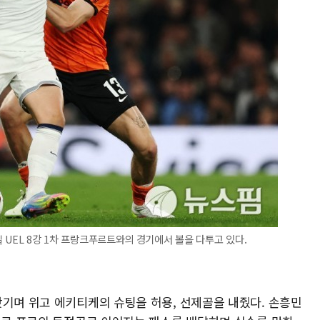
일 UEL 8강 1차 프랑크푸르트와의 경기에서 볼을 다투고 있다.
앗기며 위고 에키티케의 슈팅을 허용, 선제골을 내줬다. 손흥민