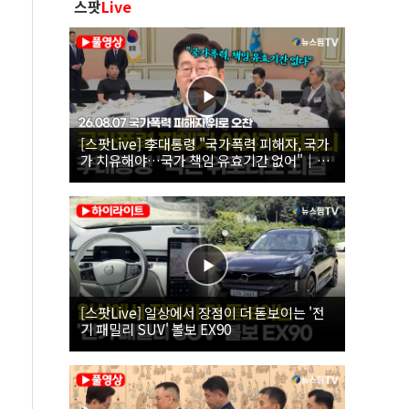
스팟
Live
[스팟Live] 李대통령 "국가폭력 피해자, 국가
가 치유해야…국가 책임 유효기간 없어"｜
26.08.07 국가폭력 피해자 위로 오찬
[스팟Live] 일상에서 장점이 더 돋보이는 '전
기 패밀리 SUV' 볼보 EX90