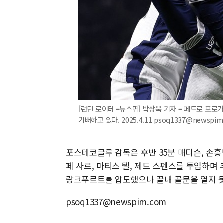
[런던 로이터 =뉴스핌] 박상욱 기자 = 페드로 포로
기뻐하고 있다. 2025.4.11 psoq1337@newspim
포스테코글루 감독은 후반 35분 매디슨, 손흥
페 사르, 마티스 텔, 제드 스펜스를 투입하며
랑크푸르트를 압도했으나 끝내 골문을 열지 
psoq1337@newspim.com