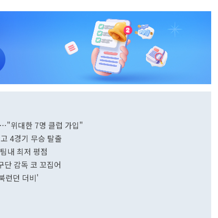
전…"위대한 7명 클럽 가입"
 꺾고 4경기 무승 탈출
. 팀내 최저 평점
 구단 감독 코 꼬집어
'북런던 더비'