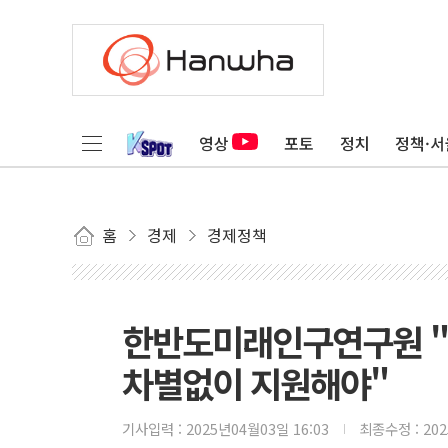
영상
포토
정치
정책·서
홈
경제
경제정책
한반도미래인구연구원 "비
차별없이 지원해야"
기사입력 :
2025년04월03일 16:03
최종수정 :
20