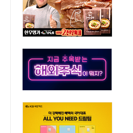
동…60대 남성 2명 숨져
보는 일 없게"…'결혼 페널티' 22개 과제 손본다
터보트 전복…1명 사망·1명 실종
의 날 참석..."국제적 시민 연대로 목소리 내야"
 실종 60대 나흘만에 숨진 채 발견
 살해 10대 아들 체포
' 받아친 정청래…제주 연설서 신경전 고조