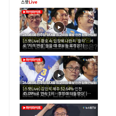
스팟
Live
[스팟Live] 환호 속 입장해 나란히 ‘찰칵’…서
로 ‘저격 연설’ 들을 때 후보들 표정은? |
26.08.08 더불어민주당 당대표·최고위원 후
보 인천 합동연설회
[스팟Live] 김민석 제주 52.64%·인천
45.09%로 연속 1위…정청래 따돌렸다’ |
26.08.08 더불어민주당 당대표·최고위원 후
보 인천 합동연설회