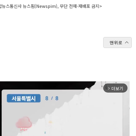
뉴스통신사 뉴스핌(Newspim), 무단 전재-재배포 금지>
맨위로
더보기
arrow_forward_ios