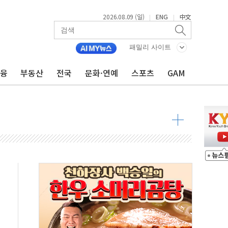
2026.08.09 (일)
ENG
中文
|
|
투입…고수온 양식장 복구·지원 '총력'
패밀리 사이트
산사태 주의보'...경북도, 호우 피해·통제구간 없어
금융
부동산
전국
문화·연예
스포츠
GAM
%p' 차 재역전 성공...金 45.42% vs 鄭 44.56%
·정청래·김민석 당대표 후보
 정청래에 승리...47.75% vs 42.08%
과 발표...김민석 47.75% 정청래 42.08%
표...김민석 45.09% 정청래 43.27% 송영길 11.63%
표...김민석 52.64% 정청래 39.89% 송영길 7.47%
0~8.14)
…공습 한계·탄약 부족 현실화
50㎜ 폭우…강원 동해안 강한 비 이어져
 환경미화원 수거차에 치여 사망