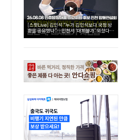
[스팟Live] 김민석 “누가 김민석보다 국정 방
향을 공유했나”…인천서 ‘대체불가’ 외쳤다 |
26.08.08 더불어민주당 당대표·최고위원 후
보 인천 합동연설회