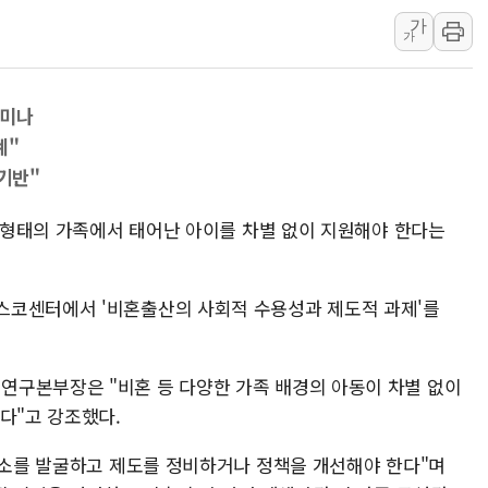
가
서울 중랑구 주택가서 흉기 난
가
李대통령 "결혼 때문에 손해 
여수 오동도 인근 해상서 모
세미나
추미애, '위안부' 피해자 기림
계"
인천 선재도 갯벌서 해루질 중
 기반"
인천서 말다툼 중 어머니 흉기
'화합' 꺼낸 김민석에 '뻔뻔
한 형태의 가족에서 태어난 아이를 차별 없이 지원해야 한다는
스코센터에서 '비혼출산의 사회적 수용성과 제도적 과제'를
연구본부장은 "비혼 등 다양한 가족 배경의 아동이 차별 없이
다"고 강조했다.
 요소를 발굴하고 제도를 정비하거나 정책을 개선해야 한다"며