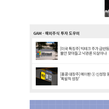
GAM
- 해외주식 투자 도우미
[미국 특징주] 빅테크 주가 급반등..
불안 잦아들고 낙관론 되살아나
[홍콩 대장주] 메이퇀 ③ 신성장
'폭발적 성장'