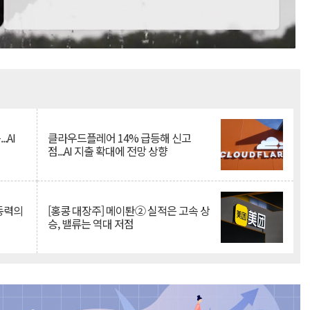
Mute
.AI
클라우드플레어 14% 급등해 신고
점...AI 지출 확대에 전망 상향
 동력의
[홍콩 대장주] 메이퇀② 실적은 고속 상
승, 밸류는 역대 저점