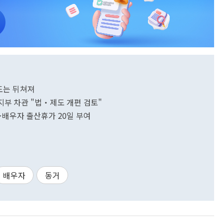
제도는 뒤쳐져
복지부 차관 "법‧제도 개편 검토"
…배우자 출산휴가 20일 부여
배우자
동거