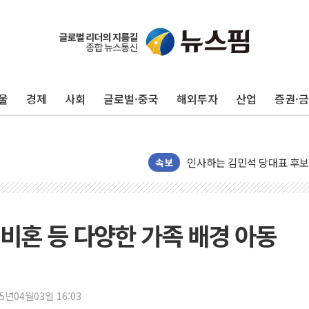
포항시 재난예산 40억 긴급 
울진·영덕 '호우특보'-포항 '
울
경제
사회
글로벌·중국
해외투자
산업
증권·
[종합] 김민석, 정청래에 '0.86
인천 합동연설회 나선 송영길
김민석, 2주차 제주·인천 경선서
인사하는 김민석 당대표 후보
속보
[속보] 민주, 제주·인천 경선 결
[속보] 민주, 인천 경선 결과 발
[속보] 민주, 제주 경선 결과 발
혼 등 다양한 가족 배경 아동
이번주 국내 주요 금융일정(8.1
美, 이란전 출구전략 만지작
강릉·동해·삼척 시간당 최대 
25년04월03일 16:03
폐기물 수거하다 참변…60대