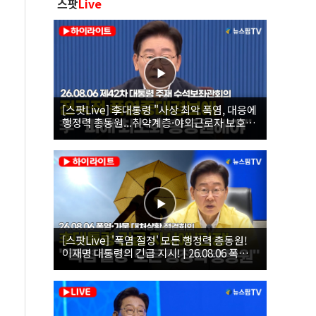
스팟
Live
[스팟Live] 李대통령 "사상 최악 폭염, 대응에
행정력 총동원...취약계층·야외근로자 보호에
힘써야"｜26.08.06 제42차 대통령 주재 수석
보좌관회의
[스팟Live] '폭염 절정' 모든 행정력 총동원!
이재명 대통령의 긴급 지시! | 26.08.06 폭염•
가뭄 대처상황 점검회의