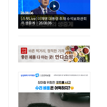
[스팟Live] 이재명 대통령 주재 수석보좌관회
의 생중계｜26.08.06