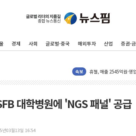
[단독] "입주민 갑질 아
유인우주선 달 착륙지 선정
울
경제
사회
글로벌·중국
해외투자
산업
증권·
뉴인텍, 하반기 '전력용 
듀오백 정관영 대표, 자사
BGF리테일, 2분기 영업익
휴젤, 매출 2545억원·
속보
포스코, 희귀가스 사업 
진원생명과학, '코로나19 
경북도·대구시 '2차 공공기
FB 대학병원에 'NGS 패널' 공급
서울 아파트값 0.26%
효성중공업, 덴마크에 초고
딥시크, AI 서비스 가격 
25년03월13일 16:54
CJ프레시웨이, 2분기 영