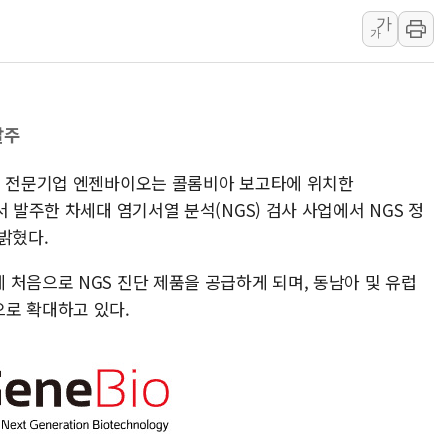
가
초박빙 경선에 친명계 '추가
가
구리시 입주업종 확대…'
KCC, 실적은 주춤했지만
정점식 "사관학교 통합 정
발주
장동혁 "李대통령 재판 
日, 아키타에 일본 최대 
폼 전문기업 엔젠바이오는 콜롬비아 보고타에 위치한
[종합] 李대통령 "취약계
SFB)에서 발주한 차세대 염기서열 분석(NGS) 검사 사업에서 NGS 정
밝혔다.
처음으로 NGS 진단 제품을 공급하게 되며, 동남아 및 유럽
로 확대하고 있다.