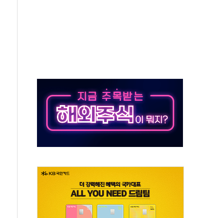
 투표' 요구...친청계 응집력 '희석' 전략 통할까
현대 테라타워 구리갈매' 공급
…'매출 절반' 실리콘 반등에 하반기 기대
치 프레임에 졸속 추진…'잼데믹' 안보까지 몰고 와"
재개해야 여론조사 51.9%…그것이 국민의 뜻"
규모의 AI 데이터센터 건설 추진
층 안부에 AI 활용…이주노동자 폭염 방치, 국격 훼손"