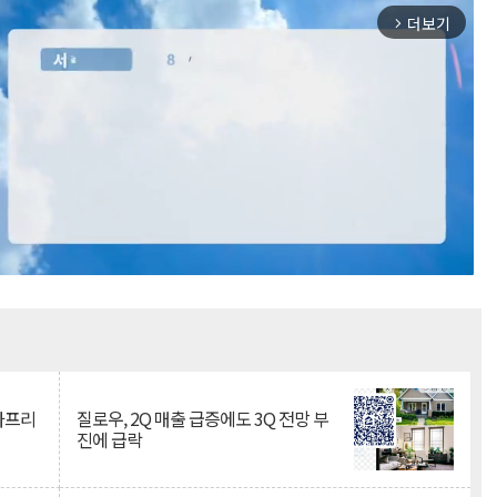
더보기
arrow_forward_ios
Mute
·아프리
질로우, 2Q 매출 급증에도 3Q 전망 부
진에 급락