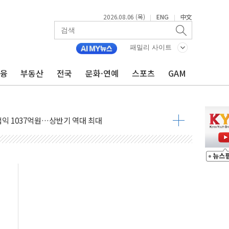
2026.08.06 (목)
ENG
中文
|
|
니다"…원주 A아파트 '입주민 3인방' 정면 반박
패밀리 사이트
 밑그림, 중국 全月 1대 5백만 지질도 완성
금융
부동산
전국
문화·연예
스포츠
GAM
커패시터' 사업 확대
주 추가 매입
 849억원…전년 比 22.3%↑
영업익 1037억원…상반기 역대 최대
항공우주·방산으로 넓힌다
DNA 백신 플랫폼' 美 특허 확보
관 이전' 대응 '맞손'
↑…상승폭 커졌지만 고가주택 밀집된 강남·서초 둔화
압변압기 첫 공급...국가 전력망에 첫 입성
대대적 인상 계획...업계 파장 예고
업익 14.2% 감소…"온라인 사업으로 성장"