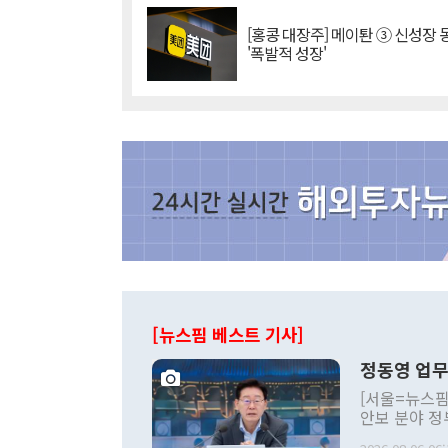
[홍콩 대장주] 메이퇀 ③ 신성장
'폭발적 성장'
[뉴스핌 베스트 기사]
정동영 업무
[서울=뉴스핌
안보 분야 정
평화공존 발전