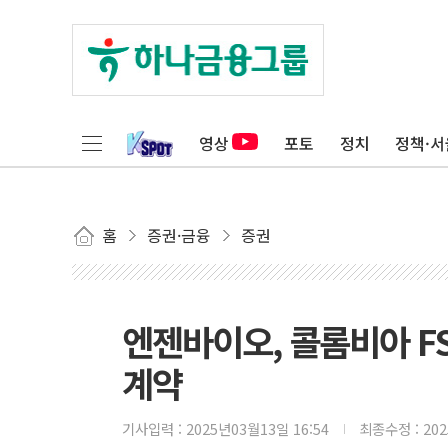
영상
포토
정치
정책·서
홈
증권·금융
증권
엔젠바이오, 콜롬비아 FS
계약
기사입력 :
2025년03월13일 16:54
최종수정 :
20