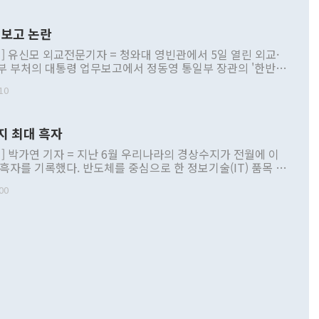
보고 논란
] 유신모 외교전문기자 = 청와대 영빈관에서 5일 열린 외교·
부 부처의 대통령 업무보고에서 정동영 통일부 장관의 '한반도
 구상'과 업무보고 발언이 논란을 빚고 있다. 이날 정 장관의
10
정부 내 조율을 거치지 않은 사안을 정책으로 추진하겠다고 공
는가 하면 사실 관계에 맞지 않은 설명도 있었다. 이재명 대통
로 신중을 기해 달라고 경고했고, 조현 외교부 장관은 '이상
지 최대 흑자
 근거한 비현실적 구상'이라는 비판을 내놨다. 그동안 정 장
책 관련 발언이 물의를 빚은 적은 여러 번 있지만 대통령과 유
] 박가연 기자 = 지난 6월 우리나라의 경상수지가 전월에 이
이 공개적으로 부정적 입장을 표명한 것은 이례적이다. 정 장
 흑자를 기록했다. 반도체를 중심으로 한 정보기술(IT) 품목 수
대북 접근법과 월권을 제어해야 한다는 목소리도 높아지고 있
간 상품수출이 처음으로 1000억달러를 넘어선 영향이다. [자
00
 따르
기자간담회를 하고 있다. [사진=통일부] 2026.07.23 ◆통일
 경상수지는 497억3000만달러 흑자로 집계됐다. 전월(386억
 넘어선 주장 정 장관은 이날 업무보고에서 '한반도 평화공존
)에 이어 두 달 연속 월간 기준 역대 최대 기록을 갈아치웠다.
 설명하면서 이재명 정부 2년차 핵심 과제로 상호 존중·평화
해 상반기 누적 경상수지 흑자는 1910억1000만달러를 기록
·핵 없는 한반도 등 3대 기본 방향을 제시했다. 정 장관은 "대
지 흑자를 견인한 것은 상품수지다. 6월 상품수지는 478억
언어는 멈춰야 한다"면서 주적 용어 대체를 주장했다. 지난 25
 흑자를 기록하며 전월에 이어 역대 최대를 다시 썼다. 국제수
D(완전하고 검증가능하며 되돌릴 수 없는 비핵화) 구도는 이미
수출은 1123억7000만달러로 전년 동월 대비 84.5% 증가하
했다. 또 "현 시점에서 흘러간 선(先)비핵화만 되뇌는 것은
 처음으로 1000억달러를 넘어섰다. 상품수입은 644억8000만
 데 힘이 되지 않는다"고 주장했다. 정 장관은 또 "정전 체제
6% 늘었다. 통관 기준으로는 반도체 수출이 전년 동월 대비
로 바꾸는 논의에 착수하겠다"면서 "북·미 정상회담 견인과
증했고 컴퓨터·주변기기(SSD)는 282.7% 증가했다. IT 품목