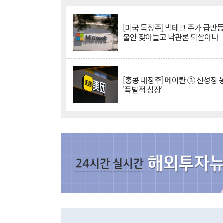
[미국 특징주] 빅테크 주가 급반등..
불안 잦아들고 낙관론 되살아나
[홍콩 대장주] 메이퇀 ③ 신성장
'폭발적 성장'