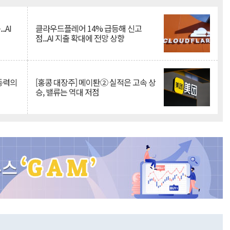
.AI
클라우드플레어 14% 급등해 신고
점...AI 지출 확대에 전망 상향
 동력의
[홍콩 대장주] 메이퇀② 실적은 고속 상
승, 밸류는 역대 저점