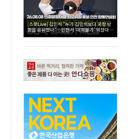
[스팟Live] 김민석 “누가 김민석보다 국정 방
향을 공유했나”…인천서 ‘대체불가’ 외쳤다 |
26.08.08 더불어민주당 당대표·최고위원 후
보 인천 합동연설회