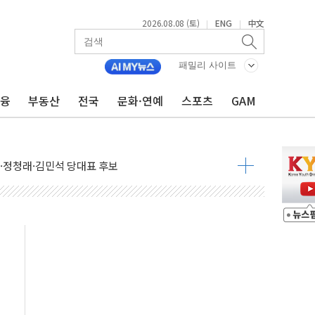
2026.08.08 (토)
ENG
中文
|
|
패밀리 사이트
금융
부동산
전국
문화·연예
스포츠
GAM
산사태 주의보'...경북도, 호우 피해·통제구간 없어
%p' 차 재역전 성공...金 45.42% vs 鄭 44.56%
·정청래·김민석 당대표 후보
 정청래에 승리...47.75% vs 42.08%
과 발표...김민석 47.75% 정청래 42.08%
표...김민석 45.09% 정청래 43.27% 송영길 11.63%
표...김민석 52.64% 정청래 39.89% 송영길 7.47%
0~8.14)
…공습 한계·탄약 부족 현실화