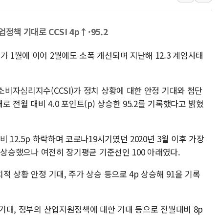
강릉·동해·삼척 시간당 최대 
폐기물 수거하다 참변…60대
책 기대로 CCSI 4p↑·95.2
서울 중랑구 주택가서 흉기 난
가 1월에 이어 2월에도 소폭 개선되며 지난해 12.3 계엄사태
李대통령 "결혼 때문에 손해 
여수 오동도 인근 해상서 모
추미애, '위안부' 피해자 기림
 소비자심리지수(CCSI)가 정치 상황에 대한 안정 기대와 첨단
인천 선재도 갯벌서 해루질 중
전월 대비 4.0 포인트(p) 상승한 95.2를 기록했다고 밝혔
인천서 말다툼 중 어머니 흉기
'화합' 꺼낸 김민석에 '뻔뻔
비 12.5p 하락하며 코로나19시기였던 2020년 3월 이후 가장
李대통령, ISA 개편 재검토 
3p 상승했으나 여전히 장기평균 기준선인 100 아래였다.
적 상황 안정 기대, 주가 상승 등으로 4p 상승해 91을 기록
소 기대, 정부의 산업지원정책에 대한 기대 등으로 전월대비 8p