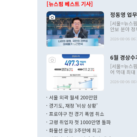
[뉴스핌 베스트 기사]
정동영 업무
[서울=뉴스핌
안보 분야 정
평화공존 발전
2026-08-06 06:
발언 중에는 
언한 것이 있
령은 공개적으
6월 경상수
주의적 희망에
관의 대북 정
[서울=뉴스핌
관 부처 장관
어 역대 최대
관의 무리한 
출 호조로 월
다. [정동영 통일부 장관이 지난달 23일 오후 서울 종로구 정부서울청사에
2026-08-06 08:
료=한국은행] 한국은행이 6일 발표한 '2026년 6월 국제수지(잠정)'에
서 취임 1주년 
면 지난 6월
부 장관 권한
1000만달러
서울 외곽 월세 200만원
발전 구상'을
이에 따라 올
적 갈등 해결
경기도, 재정 '비상 상황'
했다. 경상수
결과 혐오의 
9000만달러
프로야구 전 경기 폭염 취소
년간의 CVI
지 기준 상품
고령 취업자 첫 1000만명 돌파
무너졌다고도 
며 월간 기준
현실을 바꾸는
달러로 38.
화물선 운임 3주만에 최고
를 평화 체제
196.9% 급