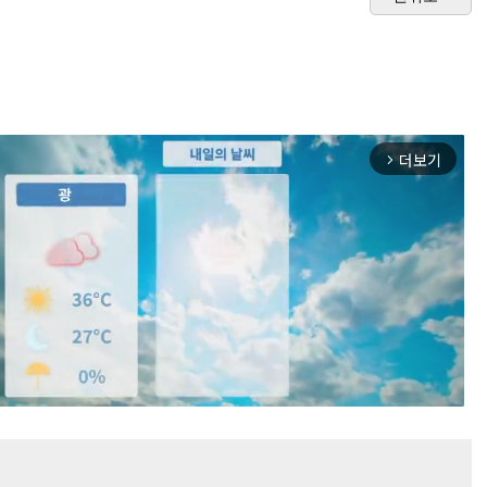
더보기
arrow_forward_ios
Mute