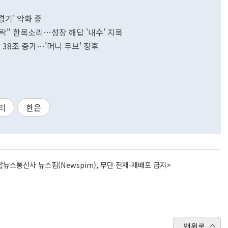
경기' 악화 중
락" 한목소리…성장 해답 '내수' 지목
 38조 증가…'머니 무브' 징후
리
한은
뉴스통신사 뉴스핌(Newspim), 무단 전재-재배포 금지>
맨위로