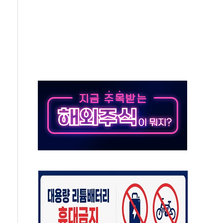
50㎜ 폭우…강원 동해안 강한 비 이어져
 환경미화원 수거차에 치여 사망
동…60대 남성 2명 숨져
보는 일 없게"…'결혼 페널티' 22개 과제 손본다
터보트 전복…1명 사망·1명 실종
의 날 참석..."국제적 시민 연대로 목소리 내야"
 실종 60대 나흘만에 숨진 채 발견
 살해 10대 아들 체포
' 받아친 정청래…제주 연설서 신경전 고조
지시…與 "적극 환영"·野 "졸속 국정"