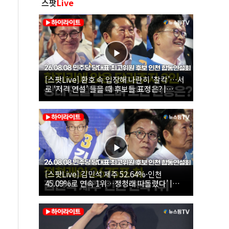
스팟
Live
[스팟Live] 환호 속 입장해 나란히 ‘찰칵’…서
로 ‘저격 연설’ 들을 때 후보들 표정은? |
26.08.08 더불어민주당 당대표·최고위원 후
보 인천 합동연설회
[스팟Live] 김민석 제주 52.64%·인천
45.09%로 연속 1위…정청래 따돌렸다’ |
26.08.08 더불어민주당 당대표·최고위원 후
보 인천 합동연설회