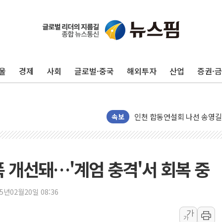
울
경제
사회
글로벌·중국
해외투자
산업
증권·
울진·영덕 '호우특보'-포항 '
[종합] 김민석, 정청래에 '0.86
인천 합동연설회 나선 송영길
속보
김민석, 2주차 제주·인천 경선서
인사하는 김민석 당대표 후보
[속보] 민주, 제주·인천 경선 결
 개선돼…'계엄 충격'서 회복 중
[속보] 민주, 인천 경선 결과 발
[속보] 민주, 제주 경선 결과 발
25년02월20일 08:36
이번주 국내 주요 금융일정(8.1
가
가
美, 이란전 출구전략 만지작