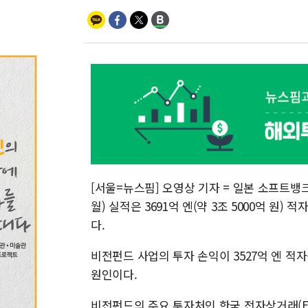
[서울=뉴스핌] 오영상 기자 = 일본 소프트뱅크그
월) 실적은 3691억 엔(약 3조 5000억 원)
다.
비전펀드 사업의 투자 손익이 3527억 엔 적자
원인이다.
비전펀드의 주요 투자처인 한국 전자상거래(E