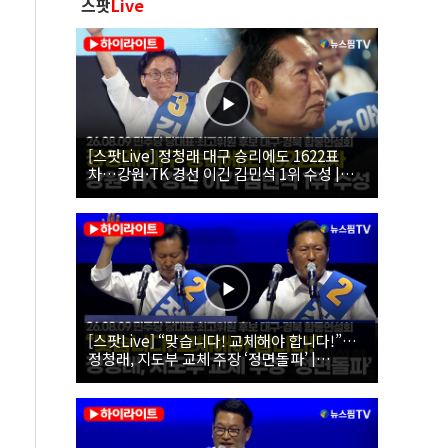
스팟
Live
[스팟Live] 정청래 대구 승리에도 1622표
차…강원·TK 경선 이긴 김민석 1위 수성 |
26.08.09 더불어민주당 당대표·최고위원 후
보 대구·경북 합동연설회
[스팟Live] “맞습니다! 교체해야 합니다!”…
정청래, 지도부 교체 주장 ‘정면돌파’ |
26.08.09 더불어민주당 당대표·최고위원 후
보 대구·경북 합동연설회