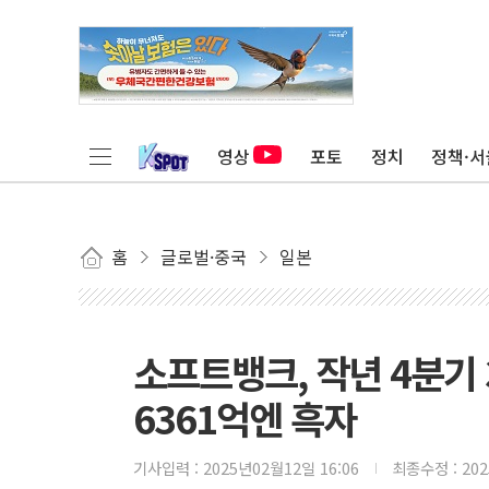
영상
포토
정치
정책·서
홈
글로벌·중국
일본
소프트뱅크, 작년 4분기 3
6361억엔 흑자
기사입력 :
2025년02월12일 16:06
최종수정 :
20