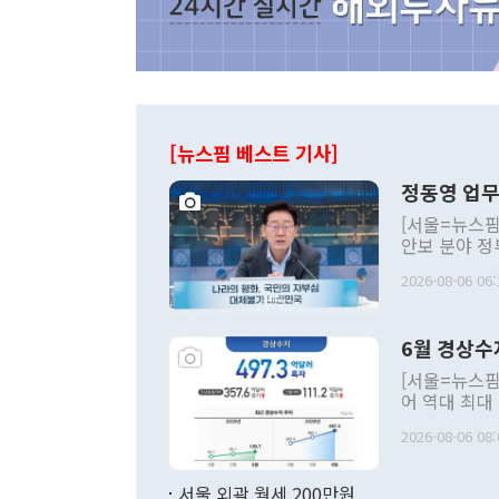
[뉴스핌 베스트 기사]
정동영 업무
[서울=뉴스핌
안보 분야 정
평화공존 발전
2026-08-06 06:
발언 중에는 
언한 것이 있
령은 공개적으
6월 경상수
주의적 희망에
관의 대북 정
[서울=뉴스핌
관 부처 장관
어 역대 최대
관의 무리한 
출 호조로 월
다. [정동영 통일부 장관이 지난달 23일 오후 서울 종로구 정부서울청사에
2026-08-06 08:
료=한국은행] 한국은행이 6일 발표한 '2026년 6월 국제수지(잠정)'에
서 취임 1주년 
면 지난 6월
부 장관 권한
1000만달러
서울 외곽 월세 200만원