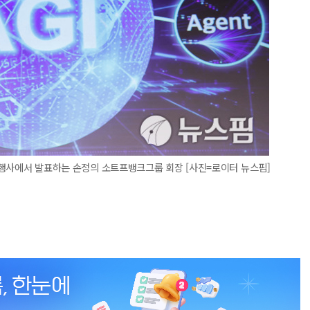
' 행사에서 발표하는 손정의 소트프뱅크그룹 회장 [사진=로이터 뉴스핌]