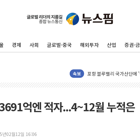
울
경제
사회
글로벌·중국
해외투자
산업
증권·
125mm 폭우 쏟아진 울진..
평택 진위면 공장서 탱크 내
포항 블루밸리 국가산단에 '
상주 낙동강 선착장 하류서 50
속보
[종합] 김민석, 정청래에 누적 1
민주당 경북도당위원장에 오중
인천서 말다툼 중 어머니 살
691억엔 적자...4~12월 누적은
김민석, 강원·대구·경북 경선서
[속보] 민주, 강원·대구·경북 
[속보] 민주, 경북 경선 결과 
25년02월12일 16:06
[속보] 민주, 대구 경선 결과 