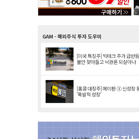
GAM
- 해외주식 투자 도우미
[미국 특징주] 빅테크 주가 급반등..
불안 잦아들고 낙관론 되살아나
[홍콩 대장주] 메이퇀 ③ 신성장
'폭발적 성장'