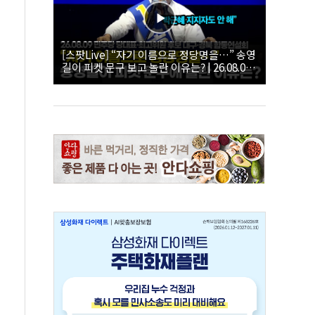
[스팟Live] “자기 이름으로 정당명을…” 송영
길이 피켓 문구 보고 놀란 이유는? | 26.08.09
더불어민주당 당대표·최고위원 후보 대구·경
북 합동연설회