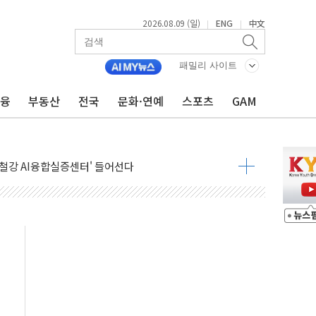
2026.08.09 (일)
ENG
中文
|
|
패밀리 사이트
금융
부동산
전국
문화·연예
스포츠
GAM
.'두천~하당'·'올미골교' 차량 통행 선제 제한
부 작업 중 근로자 1명 숨져
철강 AI융합실증센터' 들어선다
대 숨진 채 발견...경찰, 조사 중
.48%p 차 선두 유지...金 46.01% vs 鄭 44.53%
기 당선...합산득표율 68.63%
해 10대 구속…범행 후 반려견도 죽여
 정청래에 승리…金 48.54% vs 鄭 44.40%
경선 결과...김민석 48.54% 정청래 44.40%
발표...김민석 47.37% 정청래 45.71% 송영길 6.92%
발표...정청래 47.82% 김민석 46.35% 송영길 5.83%