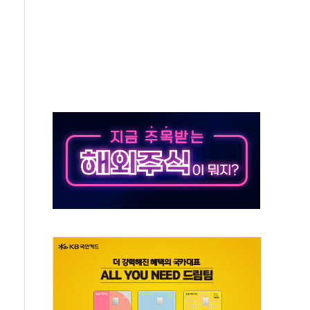
발표...김민석 50.30% 정청래 41.94% 송영길 7.76%
객 400명 맞이…"마음 잇는 시간 되길"
 지급 확정되나…재상고 앞두고 막판 셈법
'행복상자' 전달
극기 거꾸로' 논란…이틀만에 철거
 예술·체육요원 최대 33% 감축
 역대 최대폭 감소한 9.4%↓…유통업계 양극화 심화
 특사'로 콜롬비아 대통령 취임식 참석
시간당 30mm 강한 비...호우 피해 없어