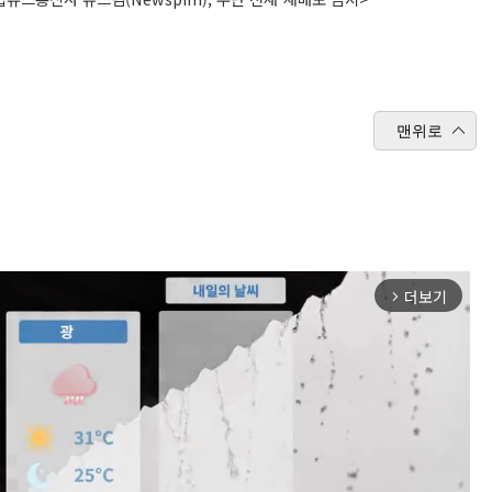
맨위로
더보기
arrow_forward_ios