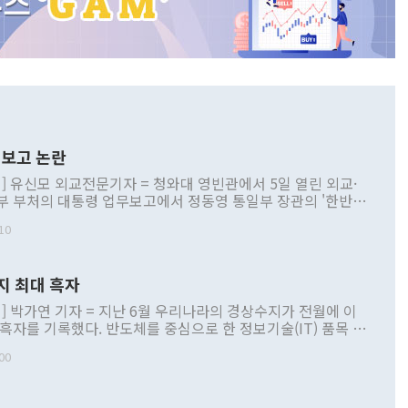
보고 논란
] 유신모 외교전문기자 = 청와대 영빈관에서 5일 열린 외교·
부 부처의 대통령 업무보고에서 정동영 통일부 장관의 '한반도
 구상'과 업무보고 발언이 논란을 빚고 있다. 이날 정 장관의
10
정부 내 조율을 거치지 않은 사안을 정책으로 추진하겠다고 공
는가 하면 사실 관계에 맞지 않은 설명도 있었다. 이재명 대통
로 신중을 기해 달라고 경고했고, 조현 외교부 장관은 '이상
지 최대 흑자
 근거한 비현실적 구상'이라는 비판을 내놨다. 그동안 정 장
책 관련 발언이 물의를 빚은 적은 여러 번 있지만 대통령과 유
] 박가연 기자 = 지난 6월 우리나라의 경상수지가 전월에 이
이 공개적으로 부정적 입장을 표명한 것은 이례적이다. 정 장
 흑자를 기록했다. 반도체를 중심으로 한 정보기술(IT) 품목 수
대북 접근법과 월권을 제어해야 한다는 목소리도 높아지고 있
간 상품수출이 처음으로 1000억달러를 넘어선 영향이다. [자
00
 따르
기자간담회를 하고 있다. [사진=통일부] 2026.07.23 ◆통일
 경상수지는 497억3000만달러 흑자로 집계됐다. 전월(386억
 넘어선 주장 정 장관은 이날 업무보고에서 '한반도 평화공존
)에 이어 두 달 연속 월간 기준 역대 최대 기록을 갈아치웠다.