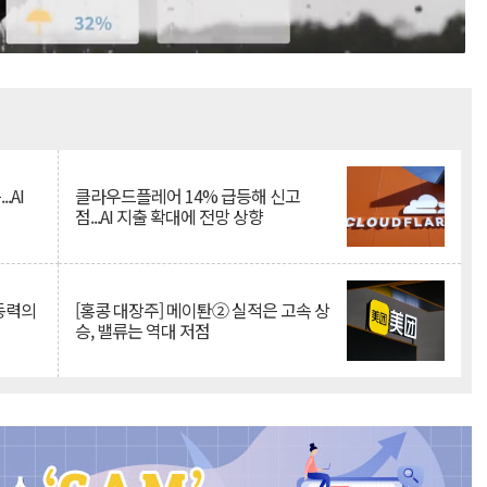
Mute
.AI
클라우드플레어 14% 급등해 신고
점...AI 지출 확대에 전망 상향
 동력의
[홍콩 대장주] 메이퇀② 실적은 고속 상
승, 밸류는 역대 저점