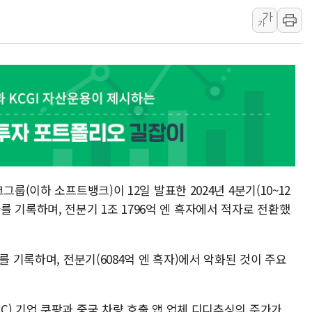
가
[속보] 민주, 강원 경선 결과 
가
정재헌 CEO, SKT 장기고
최태원, 노소영에 9440억
하나금융, 명동 소상공인에 
인천시 광복절 현수막 '태
병무청, 보충역 전면 손질…
홈플러스發 대형마트 판매,
윤준병·이해민 의원, '정부
'호우·산사태 주의보' 울진 
룹(이하 소프트뱅크)이 12일 발표한 2024년 4분기(10~12
 적자를 기록하며, 전분기 1조 1796억 엔 흑자에서 적자로 전환했
를 기록하며, 전분기(6084억 엔 흑자)에서 악화된 것이 주요
C) 기업 쿠팡과 중국 차량 호출 앱 업체 디디추싱의 주가가