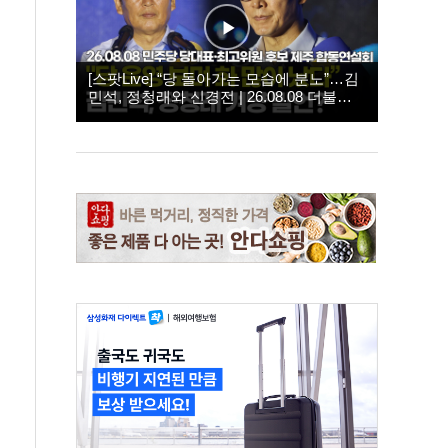
[스팟Live] “당 돌아가는 모습에 분노”…김
민석, 정청래와 신경전 | 26.08.08 더불어
민주당 당대표·최고위원 후보 제주 합동연
설회