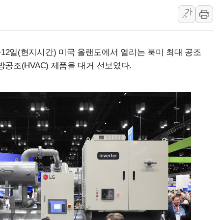
가
'호우 특보' 경북 울진 시간당 20~30mm 강한 비...가뭄 해소될
가
주말 무더위·열대야 지속…내륙 곳곳 소나기
오세훈 "용산공원 주택 검토, 민주당 스스로 원칙 뒤집는 것"
0~12일(현지시간) 미국 올랜도에서 열리는 북미 최대 공조
충북 주말 무더위 지속…청주·진천 35도, 곳곳 소나기
난방공조(HVAC) 제품을 대거 선보였다.
10월 보완수사권 폐지·공소청 출범…피해자들 '범죄 사각지대'
한상협, 업계 개인정보 보안 새판 짠다…'자율규제단체' 타진
민주당, 오늘 제주·인천 경선 발표...김민석 '재역전' vs 정청래 
뉴욕증시, 고용 쇼크에 금리 인상 우려 후퇴…S&P500 최고치
트럼프, 쿡 연준 이사 해임 재추진…"26일까지 의혹 소명" 요구
유럽증시, 美 고용 예상 밖 부진에 연준 금리 인상 가능성 낮아지
미 연준 매파 기세 꺾이나…고용 감소에 9월 동결 전망 우세