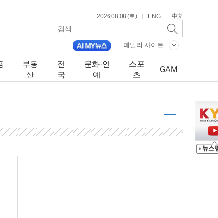
2026.08.08 (토)
ENG
中文
|
|
패밀리 사이트
금
부동
전
문화·연
스포
GAM
산
국
예
츠
조
 넘으면 중단