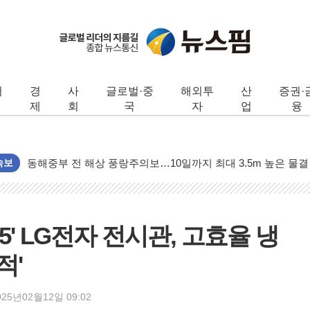
서
경
사
글로벌·중
해외투
산
증권·
제
회
국
자
업
융
동해중부 전 해상 풍랑주의보…10일까지 최대 3.5m 높은 물결
연일 폭염에 온열질환 사망 23명…정부, 비상대응기구 가동
속보
中 전방위 아파트 부양, 수도 베이징도 부동산 규제 철폐
인제 용대리 계곡서 수위 상승으로 피서객 7명 고립…전원 구
동해시, 11~14일 '별똥별 멍' 운영…페르세우스 유성우 관측
025' LG전자 전시관, 고효율 냉
강원 중·남부 동해안 시간당 50mm 이상 폭우…호우경보 발효
적'
청양 밭에서 일하던 90대 숨져…온열질환 여부 조사
폭염에 車 운전면허 기능시험 오전 집중 편성…체감온도 38도
025년02월12일 09:02
李대통령, 'ISA·주가누르기 방지법' 전면 재검토 지시