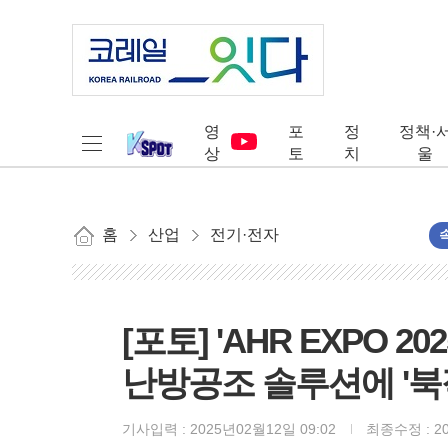
영
포
정
정책·
상
토
치
울
홈
산업
전기·전자
[포토] 'AHR EXPO 2
난방공조 솔루션에 '북
기사입력 :
2025년02월12일 09:02
최종수정 :
2