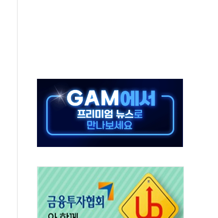
 듯
 우려
'격차 확대'
며 상승… STOXX 600 지수는 나흘 연속 최고치