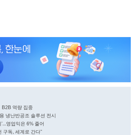
 B2B 역량 집중
·주거용 냉난반공조 솔루션 전시
'...영업익은 6% 줄어
전 구독, 세계로 간다"