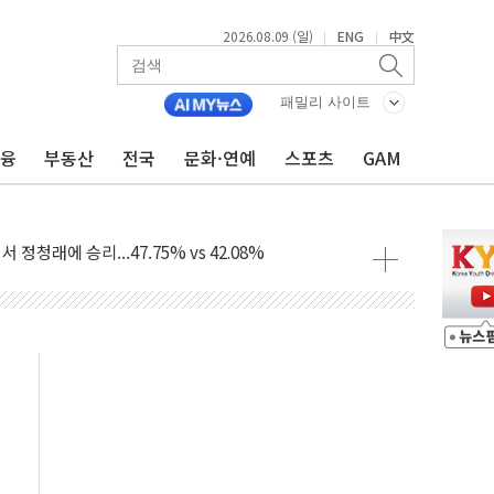
2026.08.09 (일)
ENG
中文
|
|
투입…고수온 양식장 복구·지원 '총력'
패밀리 사이트
산사태 주의보'...경북도, 호우 피해·통제구간 없어
금융
부동산
전국
문화·연예
스포츠
GAM
%p' 차 재역전 성공...金 45.42% vs 鄭 44.56%
·정청래·김민석 당대표 후보
 정청래에 승리...47.75% vs 42.08%
과 발표...김민석 47.75% 정청래 42.08%
표...김민석 45.09% 정청래 43.27% 송영길 11.63%
표...김민석 52.64% 정청래 39.89% 송영길 7.47%
0~8.14)
…공습 한계·탄약 부족 현실화
50㎜ 폭우…강원 동해안 강한 비 이어져
 환경미화원 수거차에 치여 사망