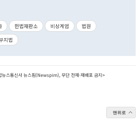
자
헌법재판소
비상계엄
법원
부지법
뉴스통신사 뉴스핌(Newspim), 무단 전재-재배포 금지>
맨위로