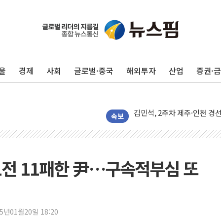
포항시 재난예산 40억 긴급 
울진·영덕 '호우특보'-포항 '
울
경제
사회
글로벌·중국
해외투자
산업
증권·
[종합] 김민석, 정청래에 '0.86
인천 합동연설회 나선 송영길
김민석, 2주차 제주·인천 경선서
인사하는 김민석 당대표 후보
속보
[속보] 민주, 제주·인천 경선 결
[속보] 민주, 인천 경선 결과 발
[속보] 민주, 제주 경선 결과 발
11전 11패한 尹…구속적부심 또
이번주 국내 주요 금융일정(8.1
美, 이란전 출구전략 만지작
강릉·동해·삼척 시간당 최대 
25년01월20일 18:20
폐기물 수거하다 참변…60대