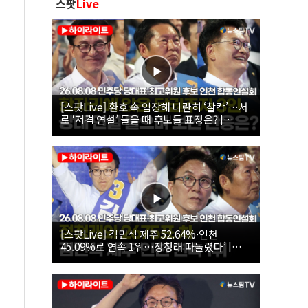
스팟
Live
[스팟Live] 환호 속 입장해 나란히 ‘찰칵’…서
로 ‘저격 연설’ 들을 때 후보들 표정은? |
26.08.08 더불어민주당 당대표·최고위원 후
보 인천 합동연설회
[스팟Live] 김민석 제주 52.64%·인천
45.09%로 연속 1위…정청래 따돌렸다’ |
26.08.08 더불어민주당 당대표·최고위원 후
보 인천 합동연설회