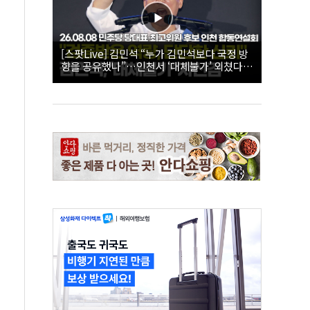
[스팟Live] 김민석 “누가 김민석보다 국정 방
향을 공유했나”…인천서 ‘대체불가’ 외쳤다 |
26.08.08 더불어민주당 당대표·최고위원 후
보 인천 합동연설회