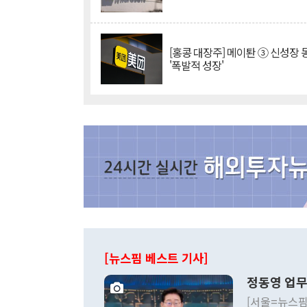
[홍콩 대장주] 메이퇀 ③ 신성장
'폭발적 성장'
[뉴스핌 베스트 기사]
정동영 업무
[서울=뉴스핌