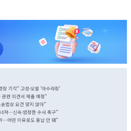
장 기각" 고성·오열 '아수라장'
 관련 의견서 제출 예정"
송법상 요건 맞지 않아"
 무너져…신속·엄정한 수사 촉구"
위…어떤 이유로도 용납 안 돼"