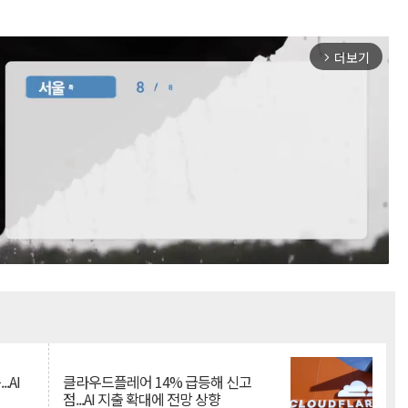
더보기
arrow_forward_ios
Mute
.AI
클라우드플레어 14% 급등해 신고
점...AI 지출 확대에 전망 상향