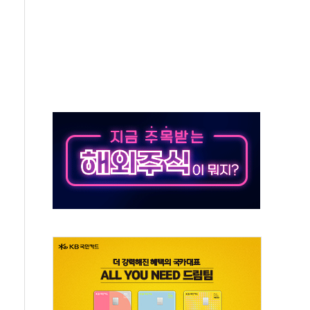
동…60대 남성 2명 숨져
보는 일 없게"…'결혼 페널티' 22개 과제 손본다
터보트 전복…1명 사망·1명 실종
의 날 참석..."국제적 시민 연대로 목소리 내야"
 실종 60대 나흘만에 숨진 채 발견
 살해 10대 아들 체포
' 받아친 정청래…제주 연설서 신경전 고조