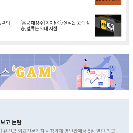
 동력의
[홍콩 대장주] 메이퇀② 실적은 고속 상
승, 밸류는 역대 저점
보고 논란
] 유신모 외교전문기자 = 청와대 영빈관에서 5일 열린 외교·