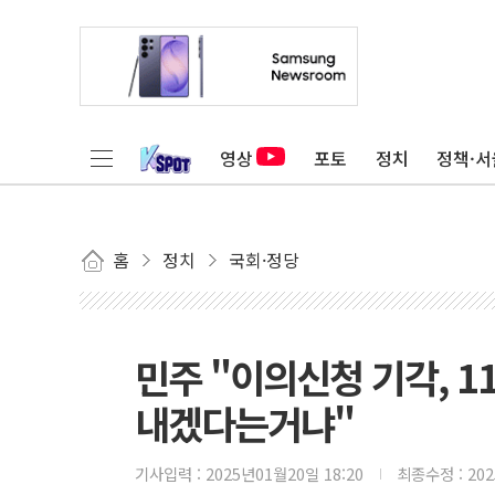
영상
포토
정치
정책·서
홈
정치
국회·정당
민주 "이의신청 기각, 
내겠다는거냐"
기사입력 :
2025년01월20일 18:20
최종수정 :
20