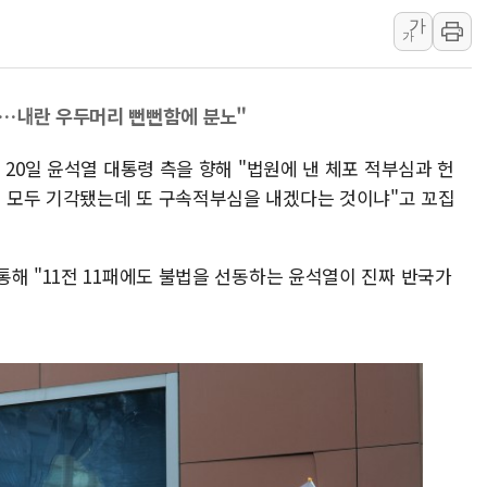
가
서울 중랑구 주택가서 흉기 난
가
李대통령 "결혼 때문에 손해 
여수 오동도 인근 해상서 모
어…내란 우두머리 뻔뻔함에 분노"
추미애, '위안부' 피해자 기림
인천 선재도 갯벌서 해루질 중
 20일 윤석열 대통령 측을 향해 "법원에 낸 체포 적부심과 헌
인천서 말다툼 중 어머니 흉기
 모두 기각됐는데 또 구속적부심을 내겠다는 것이냐"고 꼬집
'화합' 꺼낸 김민석에 '뻔뻔
해 "11전 11패에도 불법을 선동하는 윤석열이 진짜 반국가