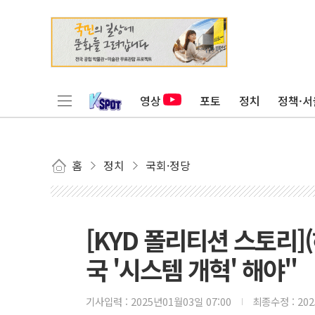
영상
포토
정치
정책·서
홈
정치
국회·정당
[KYD 폴리티션 스토리]
국 '시스템 개혁' 해야"
기사입력 :
2025년01월03일 07:00
최종수정 :
20