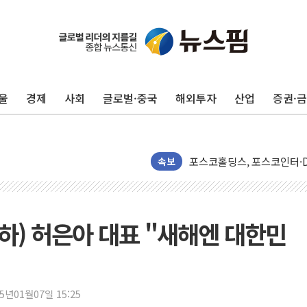
울
경제
사회
글로벌·중국
해외투자
산업
증권·
42.5도 역대급 폭염…동물
경찰, 9월부터 '가족 사건'
포스코홀딩스, 포스코인터·D
속보
태국 학교서 중학생 총기 난사
40.2도 찍은 서울 등 폭염
"文정부 악몽 재현 안돼"..
(하) 허은아 대표 "새해엔 대한민
신세계사이먼 '대구 프리미엄 
李대통령, 호우 피해 경북 
'변기 수리' 집주인에게 흉기
워트, 상반기 영업이익 30
25년01월07일 15:25