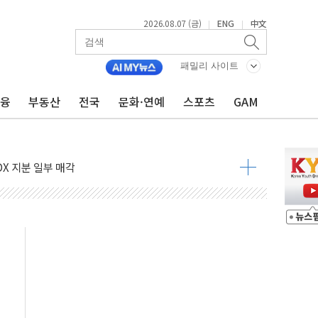
2026.08.07 (금)
ENG
中文
|
|
패밀리 사이트
금융
부동산
전국
문화·연예
스포츠
GAM
들도 특별식으로 여름나기 [뉴스핌 줌인]
 못 맡는다…상피제 실시
X 지분 일부 매각
...최소 7명 사망
중대경보 해제…누적 온열질환자 2872명
.李 부동산 세제안에 與 내부서 '총선·대선 직격탄' 우려
아울렛' 건립 '본궤도'
안동·의성 특별재난지역 선포
 휘두른 30대 세입자…경찰, 현행범 체포
억원