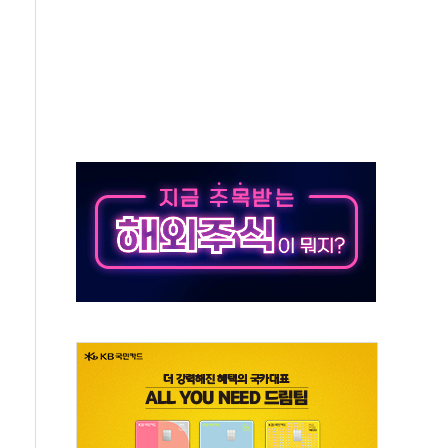
개…"재무구조 개편"
열질환 보장…폭염기 신속 보상 강화
 진단 분야 독점 라이선스 계약"
11' 캐나다 IND 신청
 군 장병 금융교육·전역 지원 협약
보험' 6개월 배타적사용권 획득
 상폐 위기…관리종목 우려 지정예고 총 63개
경쟁률… 실수요자 관심
 26일 출시, 유저의 캐릭터가 AI로 플레이한다