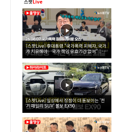
스팟
Live
[스팟Live] 李대통령 "국가폭력 피해자, 국가
가 치유해야…국가 책임 유효기간 없어"｜
26.08.07 국가폭력 피해자 위로 오찬
[스팟Live] 일상에서 장점이 더 돋보이는 '전
기 패밀리 SUV' 볼보 EX90