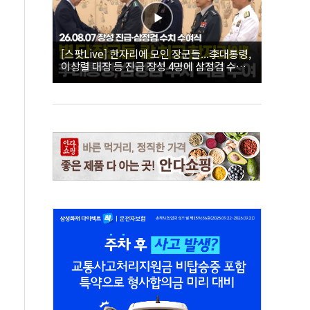
[스팟Live] 한자리에 모인 장군들...李대통령,
이상렬 대장 등 진급 장성 4명에 삼정검 수치
직접 수여｜26.08.07 장성 진급·삼정검 수치
수여식