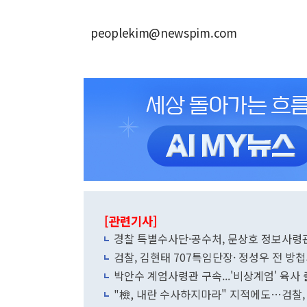
peoplekim@newspim.com
[관련기사]
경찰 특별수사단·공수처, 문상호 정보사령관 
검찰, 김현태 707특임단장· 정성우 전 방
박안수 계엄사령관 구속...'비상계엄' 육사
"檢, 내란 수사하지마라" 지적에도…검찰,