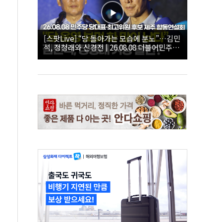
[스팟Live] “당 돌아가는 모습에 분노”…김민
석, 정청래와 신경전 | 26.08.08 더불어민주당
당대표·최고위원 후보 제주 합동연설회