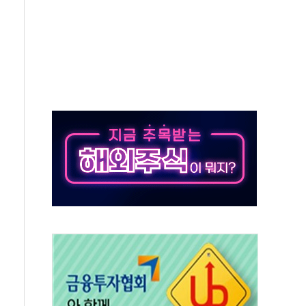
해소될 듯
것"
지대' 우려
타진
청래 '격차 확대'
최고치
 요구
낮아지며 상승… STOXX 600 지수는 나흘 연속 최고치