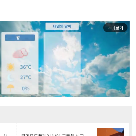
더보기
arrow_forward_ios
Mute