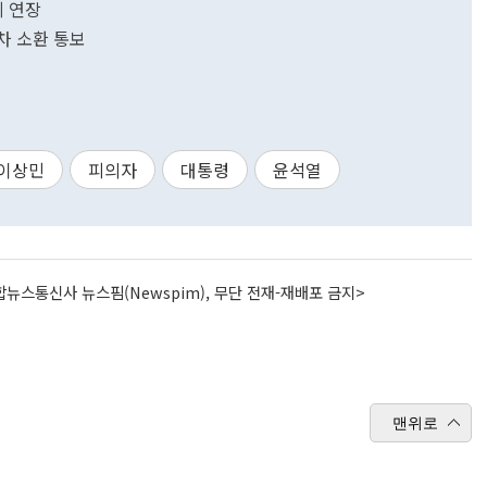
지 연장
2차 소환 통보
이상민
피의자
대통령
윤석열
뉴스통신사 뉴스핌(Newspim), 무단 전재-재배포 금지>
맨위로