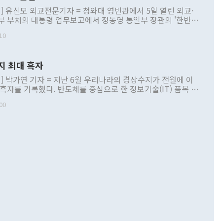
] 유신모 외교전문기자 = 청와대 영빈관에서 5일 열린 외교·
부 부처의 대통령 업무보고에서 정동영 통일부 장관의 '한반도
 구상'과 업무보고 발언이 논란을 빚고 있다. 이날 정 장관의
10
정부 내 조율을 거치지 않은 사안을 정책으로 추진하겠다고 공
는가 하면 사실 관계에 맞지 않은 설명도 있었다. 이재명 대통
로 신중을 기해 달라고 경고했고, 조현 외교부 장관은 '이상
지 최대 흑자
 근거한 비현실적 구상'이라는 비판을 내놨다. 그동안 정 장
책 관련 발언이 물의를 빚은 적은 여러 번 있지만 대통령과 유
] 박가연 기자 = 지난 6월 우리나라의 경상수지가 전월에 이
이 공개적으로 부정적 입장을 표명한 것은 이례적이다. 정 장
 흑자를 기록했다. 반도체를 중심으로 한 정보기술(IT) 품목 수
대북 접근법과 월권을 제어해야 한다는 목소리도 높아지고 있
간 상품수출이 처음으로 1000억달러를 넘어선 영향이다. [자
00
 따르
기자간담회를 하고 있다. [사진=통일부] 2026.07.23 ◆통일
 경상수지는 497억3000만달러 흑자로 집계됐다. 전월(386억
 넘어선 주장 정 장관은 이날 업무보고에서 '한반도 평화공존
)에 이어 두 달 연속 월간 기준 역대 최대 기록을 갈아치웠다.
 설명하면서 이재명 정부 2년차 핵심 과제로 상호 존중·평화
해 상반기 누적 경상수지 흑자는 1910억1000만달러를 기록
·핵 없는 한반도 등 3대 기본 방향을 제시했다. 정 장관은 "대
지 흑자를 견인한 것은 상품수지다. 6월 상품수지는 478억
언어는 멈춰야 한다"면서 주적 용어 대체를 주장했다. 지난 25
 흑자를 기록하며 전월에 이어 역대 최대를 다시 썼다. 국제수
D(완전하고 검증가능하며 되돌릴 수 없는 비핵화) 구도는 이미
수출은 1123억7000만달러로 전년 동월 대비 84.5% 증가하
했다. 또 "현 시점에서 흘러간 선(先)비핵화만 되뇌는 것은
 처음으로 1000억달러를 넘어섰다. 상품수입은 644억8000만
 데 힘이 되지 않는다"고 주장했다. 정 장관은 또 "정전 체제
6% 늘었다. 통관 기준으로는 반도체 수출이 전년 동월 대비
로 바꾸는 논의에 착수하겠다"면서 "북·미 정상회담 견인과
증했고 컴퓨터·주변기기(SSD)는 282.7% 증가했다. IT 품목
화의 동력을 확보하기 위해 최선을 다할 것"이라고 말했다. 하
.4% 늘었으며 비IT 품목도 ▲석유제품(47.5%) ▲화공품
령은 정 장관의 구상에 대부분 제동을 걸었다. 이 대통령은 "평
▲철강제품(17.9%) ▲승용차(6.1%) 등을 중심으로 18.6% 증가
 정치적으로 악용되는 측면이 있다"며 "많이 조심하셔야 한
준 수입은 ▲원자재(30.5%) ▲자본재(35.3%) ▲소비재