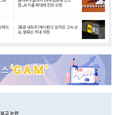
.AI
클라우드플레어 14% 급등해 신고
점...AI 지출 확대에 전망 상향
 동력의
[홍콩 대장주] 메이퇀② 실적은 고속 상
승, 밸류는 역대 저점
보고 논란