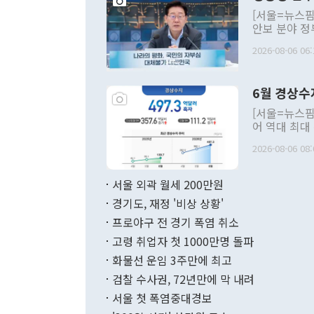
[서울=뉴스핌
안보 분야 정
평화공존 발전
2026-08-06 06:
발언 중에는 
언한 것이 있
령은 공개적으
6월 경상수
주의적 희망에
관의 대북 정
[서울=뉴스핌
관 부처 장관
어 역대 최대
관의 무리한 
출 호조로 월
다. [정동영 통일부 장관이 지난달 23일 오후 서울 종로구 정부서울청사에
2026-08-06 08:
료=한국은행] 한국은행이 6일 발표한 '2026년 6월 국제수지(잠정)'에
서 취임 1주년 
면 지난 6월
부 장관 권한
1000만달러
서울 외곽 월세 200만원
발전 구상'을
이에 따라 올
적 갈등 해결
경기도, 재정 '비상 상황'
했다. 경상수
결과 혐오의 
9000만달러
프로야구 전 경기 폭염 취소
년간의 CVI
지 기준 상품
고령 취업자 첫 1000만명 돌파
무너졌다고도 
며 월간 기준
현실을 바꾸는
달러로 38.
화물선 운임 3주만에 최고
를 평화 체제
196.9% 급
검찰 수사권, 72년만에 막 내려
함께 4자 대
수출은 160
지만 이 대통
서울 첫 폭염중대경보
(18.6%) 
화공존 정책이
했다. 통관 기