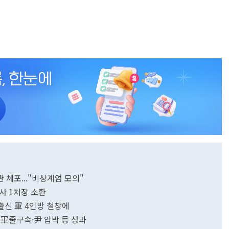
체포..."비상계엄 모의"
첩사 1처장 소환
 출신 軍 4인방 철창에
 軍줄구속·尹 압박 등 성과