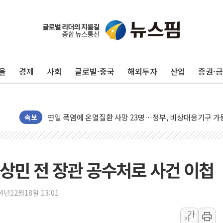
울
경제
사회
글로벌·중국
해외투자
산업
증권·
李대통령, ISA 개편 재검토 지시…與 "적극 환영"·野 "졸
동해중부 전 해상 풍랑주의보…10일까지 최대 3.5m 높은
연일 폭염에 온열질환 사망 23명…정부, 비상대응기구 가
속보
中 전방위 아파트 부양, 수도 베이징도 부동산 규제 철폐
인제 용대리 계곡서 수위 상승으로 피서객 7명 고립…전원
동해시, 11~14일 '별똥별 멍' 운영…페르세우스 유성우 
이상민 전 장관 공수처로 사건 이첩
강원 중·남부 동해안 시간당 50mm 이상 폭우…호우경보
청양 밭에서 일하던 90대 숨져…온열질환 여부 조사
24년12월18일 13:01
폭염에 車 운전면허 기능시험 오전 집중 편성…체감온도 3
가
李대통령, 'ISA·주가누르기 방지법' 전면 재검토 지시
가