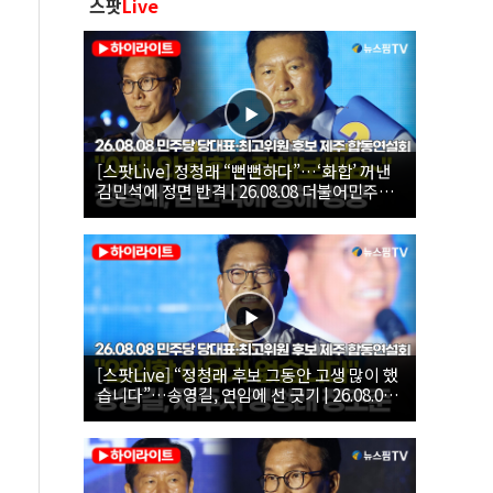
스팟
Live
[스팟Live] 정청래 “뻔뻔하다”…‘화합’ 꺼낸
김민석에 정면 반격 | 26.08.08 더불어민주당
당대표·최고위원 후보 제주 합동연설회
[스팟Live] “정청래 후보 그동안 고생 많이 했
습니다”…송영길, 연임에 선 긋기 | 26.08.08
더불어민주당 당대표·최고위원 후보 제주 합
동연설회