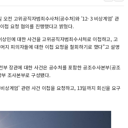
'호우 특보' 경북 울진 시간당 20~30mm 강한 비...가뭄 
주말 무더위·열대야 지속…내륙 곳곳 소나기
일 오전 고위공직자범죄수사처(공수처)와 '12· 3 비상계엄' 관
오세훈 "용산공원 주택 검토, 민주당 스스로 원칙 뒤집는 
 이첩 요청 협의를 진행했다고 밝혔다.
충북 주말 무더위 지속…청주·진천 35도, 곳곳 소나기
 이상민에 대한 사건을 고위공직자범죄수사처로 이첩하고, 고
10월 보완수사권 폐지·공소청 출범…피해자들 '범죄 사각
머지 피의자들에 대한 이첩 요청을 철회하기로 했다"고 설명
한상협, 업계 개인정보 보안 새판 짠다…'자율규제단체' 
민주당, 오늘 제주·인천 경선 발표...김민석 '재역전' vs 정
전부 장관에 대한 사건은 공수처를 포함한 공조수사본부(공조
뉴욕증시, 고용 쇼크에 금리 인상 우려 후퇴…S&P500 
방부 조사본부로 구성됐다.
트럼프, 쿡 연준 이사 해임 재추진…"26일까지 의혹 소명"
유럽증시, 美 고용 예상 밖 부진에 연준 금리 인상 가능성 
 3 비상계엄' 관련 사건 이첩을 요청하고, 13일까지 회신을 요구