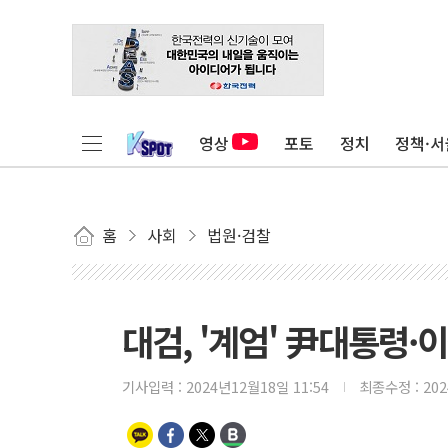
영상
포토
정치
정책·서
홈
사회
법원·검찰
대검, '계엄' 尹대통령·
기사입력 :
2024년12월18일 11:54
최종수정 :
20