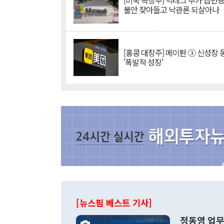
[미국 특징주] 빅테크 주가 급반등..
불안 잦아들고 낙관론 되살아나
[홍콩 대장주] 메이퇀 ③ 신성장
'폭발적 성장'
[뉴스핌 베스트 기사]
정동영 업무