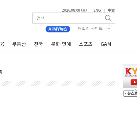
2026.08.08 (토)
ENG
中文
|
|
패밀리 사이트
금융
부동산
전국
문화·연예
스포츠
GAM
속 국정"
 물결
동
 구조
관측
 발효
8도 넘으면 중단