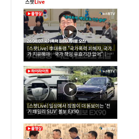
스팟
Live
[스팟Live] 李대통령 "국가폭력 피해자, 국가
가 치유해야…국가 책임 유효기간 없어"｜
26.08.07 국가폭력 피해자 위로 오찬
[스팟Live] 일상에서 장점이 더 돋보이는 '전
기 패밀리 SUV' 볼보 EX90