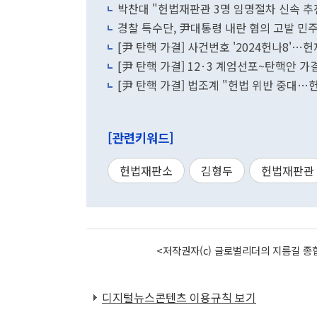
박찬대 "헌법재판관 3명 임명절차 신속 추
경찰 특수단, 尹대통령 내란 혐의 고발 민
[尹 탄핵 가결] 사건번호 '2024헌나8'…헌
[尹 탄핵 가결] 12·3 계엄선포~탄핵안 
[尹 탄핵 가결] 법조계 "헌법 위반 중대…
[관련키워드]
헌법재판소
김형두
헌법재판관
<저작권자(c) 글로벌리더의 지름길 종합
디지털뉴스콘텐츠 이용규칙 보기