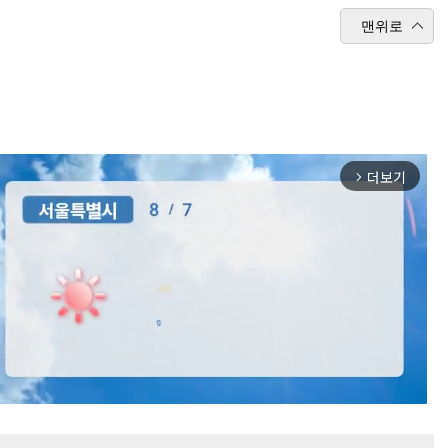
맨위로
더보기
arrow_forward_ios