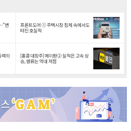
Mute
…"변
프론트도어 ① 주택시장 침체 속에서도
터진 호실적
 동력의
[홍콩 대장주] 메이퇀② 실적은 고속 상
승, 밸류는 역대 저점