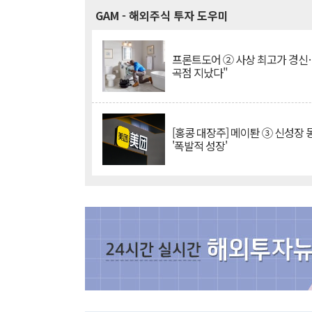
GAM
- 해외주식 투자 도우미
프론트도어 ② 사상 최고가 경신
곡점 지났다"
[홍콩 대장주] 메이퇀 ③ 신성장
'폭발적 성장'