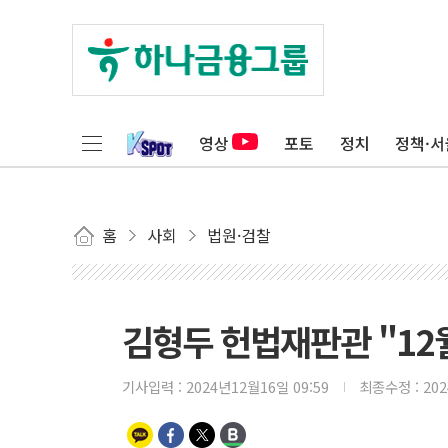
영상
포토
정치
정책·서
홈
사회
법원·검찰
김형두 헌법재판관 "12월
기사입력 :
2024년12월16일 09:59
최종수정 :
20