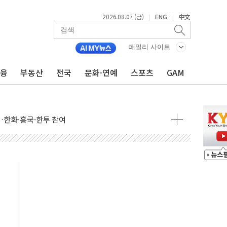
2026.08.07 (금)
ENG
中文
|
|
급 경쟁률… 실수요자 관심
신' 26일 출시, 유저의 캐릭터가 AI로 플레이한다
패밀리 사이트
로 혜택 얻는 피드코인 이벤트 진행
금융
부동산
전국
문화·연예
스포츠
GAM
시 5년 내 9만가구 순증...이주 대란도 제한적
…한화·흥국·한투 참여
주 52시간제 개선해야…기술격차 확대 막아야"
약 타결…연봉 6.3% 인상
 등 8~9월 공연 라인업 공개
지 3개 보급단 '1등급 스마트 물류센터' 전환
 테라스 떨어져…SK에코플랜트 "전수 조사"
보 GAM - 맛보기편 (8/7)
다"...송영길·정청래·김민석, 호남 경선 앞두고 총력전
속도…"3분기 추가 방안 발표"