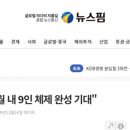
1순위보다 낮은 특별공
컴투스 '제우스: 오만의 
네이버 클립, 시청 만으
울
경제
사회
글로벌·중국
해외투자
산업
증권·
서울 재건축·재개발 정상화
[인사] 공정거래위원회
KDB생명 본입찰 3파전
반도체공학회 "R&D직 
속보
카카오, 2026년 임금협
현대카드, 박재범·실리카겔
[르포] 육군, 2031년까
 내 9인 체제 완성 기대"
송도 신축 아파트서 외벽
깊이가 다른 글로벌 투자 정
24년12월16일 09:59
"호남 없이 민주 당권 없
가
가
SK하이닉스, 주주환원 