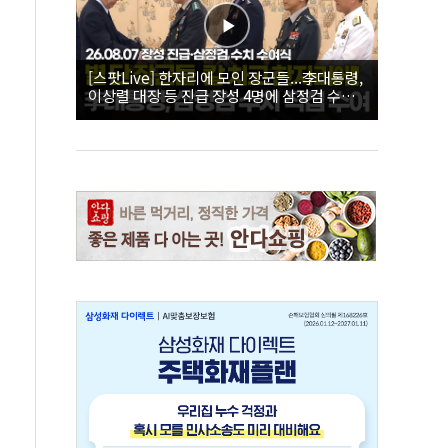
[스팟Live] 한자리에 모인 장군들...李대통령,
이상렬 대장 등 진급 장성 4명에 삼정검 수치
직접 수여｜26.08.07 장성 진급·삼정검 수치
수여식