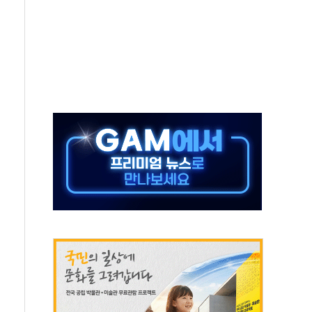
길·노량진·장위 서울 알짜 단지 주목
교 통합' 규탄 결의안 발의…이준석·한동훈 동참
노원구 어르신에 삼계탕 배식 봉사
0% 적용하니…재건축보다 재개발 사업성 개선↑
콘텐츠 '소셜아이어워드' 대상 수상
PG 투입 비중 37%…하반기 확대 추진"