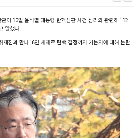
'무순위' 기회 왔다…신
野 의원 42명, '사관학
판관이 16일 윤석열 대통령 탄핵심판 사건 심리와 관련해 "12
IPARK현대산업개발, 
고 말했다.
준공업지역 용적률 40
취재진과 만나 '6인 체제로 탄핵 결정까지 가는지에 대해 논란
현대해상, 유튜브 양육 
[컨콜] 롯데케미칼, "L