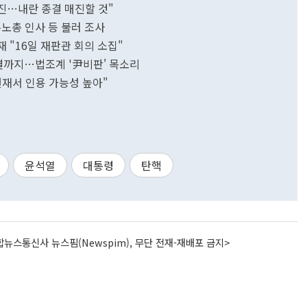
진…내란 종결 매진할 것"
주노총 인사 등 불러 조사
재 "16일 재판관 회의 소집"
가결까지…법조계 '尹비판' 목소리
헌재서 인용 가능성 높아"
윤석열
대통령
탄핵
뉴스통신사 뉴스핌(Newspim), 무단 전재-재배포 금지>