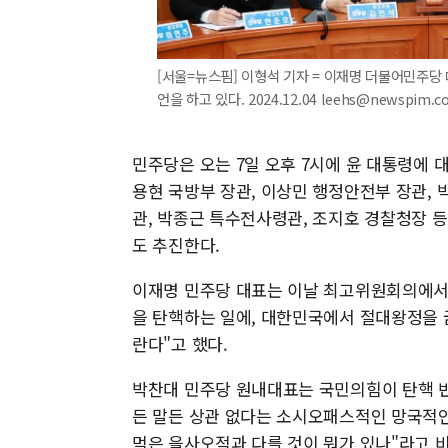
[서울=뉴스핌] 이형석 기자 = 이재명 더불어민주당
언을 하고 있다. 2024.12.04 leehs@newspim.c
민주당은 오는 7일 오후 7시에 윤 대통령에 
용현 국방부 장관, 이상민 행정안전부 장관,
관, 박종근 특수전사령관, 조지호 경찰청장 
도 추진한다.
이재명 민주당 대표는 이날 최고위원회의에서 한
을 탄핵하는 일에, 대한민국에서 절대왕정을 
란다"고 했다.
박찬대 민주당 원내대표는 국민의힘이 탄핵 반
든 말든 상관 없다는 소시오패스적인 망국적인
먹은 을사오적과 다를 것이 뭐가 있나"라고 