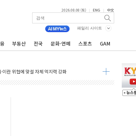
2026.08.08 (토)
ENG
中文
|
|
패밀리 사이트
금융
부동산
전국
문화·연예
스포츠
GAM
낮아지며 상승… STOXX 600 지수는 나흘 연속 최고치
세
엘·이란 위협에 맞설 자체 억지력 강화
동
톱'… 美 해상봉쇄 영향
각
체주 '활짝'
스닥 선물 1%대 상승
상 기대 후퇴