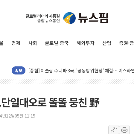
울
경제
사회
글로벌·중국
해외투자
산업
증권·
유럽증시, 美 고용 예상 밖 부진에 연준 금리 인상 가능성 
미 연준 매파 기세 꺾이나…고용 감소에 9월 동결 전망 우
[종합] 이슬람 수니파 3국, '공동방위협정' 체결… 이스라
트럼프, 백신·자폐증 행정명령 검토…"이르면 다음 주"
속보
美 항소법원, 백악관 무도회장 공사 중단 명령…트럼프 제
이란 핵심 원유 수출항 '하르그섬', 최근 1주일 이상 '올스
美 고용 쇼크에 엔화 장중 급등…시장은 "또 개입했나" 촉
..단일대오로 똘똘 뭉친 野
[AI MY 뉴스] 뉴욕 반도체주 프리뷰...美 고용 쇼크에 반도
뉴욕증시 프리뷰, 美 고용 쇼크에 금리 인상 우려 후퇴…나
24년12월05일 11:15
[종합] 美 7월 고용 2만3000명 감소 '쇼크'…9월 금리 인
가
가
[사진] 이슬람 수니파 3개국, 공동방위협정 체결