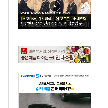
[스팟Live] 한자리에 모인 장군들...李대통령,
이상렬 대장 등 진급 장성 4명에 삼정검 수치
직접 수여｜26.08.07 장성 진급·삼정검 수치
수여식