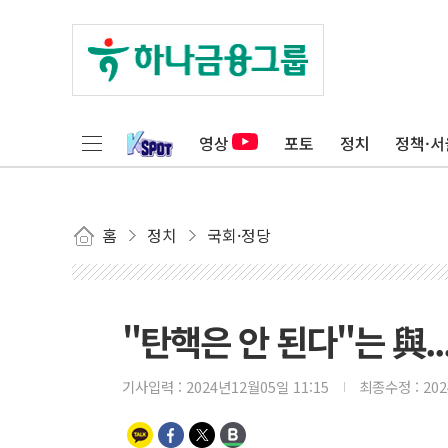
영상
포토
정치
정책·서
홈
정치
국회·정당
"탄핵은 안 된다"는 與.
기사입력 :
2024년12월05일 11:15
최종수정 :
20