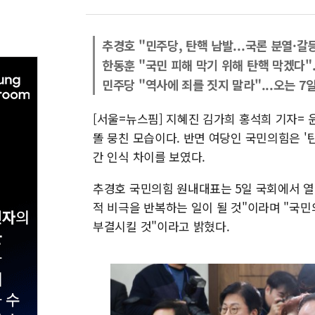
추경호 "민주당, 탄핵 남발...국론 분열·갈
한동훈 "국민 피해 막기 위해 탄핵 막겠다".
민주당 "역사에 죄를 짓지 말라"...오는 7
[서울=뉴스핌] 지혜진 김가희 홍석희 기자=
똘 뭉친 모습이다. 반면 여당인 국민의힘은 '
간 인식 차이를 보였다.
추경호 국민의힘 원내대표는 5일 국회에서 열
적 비극을 반복하는 일이 될 것"이라며 "국민
부결시킬 것"이라고 밝혔다.