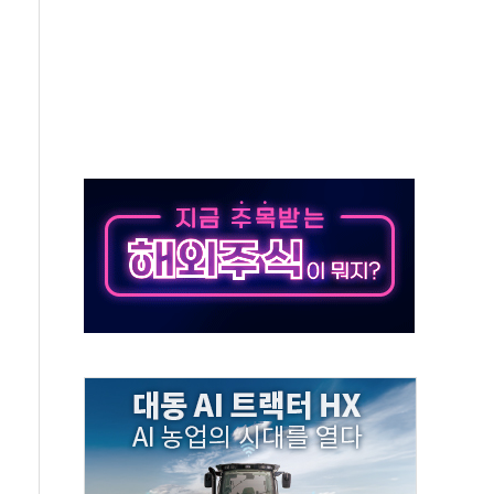
·태양광주↑ VS 트레이드데스크·웬디스↓
 끝까지 찾겠다"
중 완화 전환점"
적 공급 확대·속도전 총력"
 급등
않아"