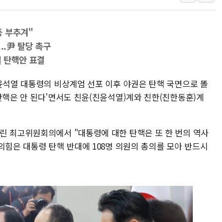
뉴욕증시 개장 전 특징주...아틀라시안·클라우드플레어
보훈부, 미 DPAA와 MOU… "6·25 미군 실종자 7359명
등 부추겨"
트럼프 "금리 내려야"…파월 때와 달리 워시엔 톤 낮춰
..尹 탈당 촉구
특정 정치인 측근 포항시 정책특보 내정설...포항시 '시끌'
일 탄핵안 표결
李 "해남 태양광, 대한민국 다음 100년 밑거름…수도권 집
 윤석열 대통령의 비상계엄 선포 이후 야권은 탄핵 국면으로 똘
李 대통령, '6시간 마라톤 부동산 2차 회의' 주재… "전폭
탄핵은 안 된다'면서도 친윤(친윤석열)계와 친한(친한동훈)계
트럼프, 中 겨냥 폴리실리콘 관세 15% 부과…美 태양광주
[사진] 빈살만과 에르도안의 만남
린 최고위원회의에서 "대통령에 대한 탄핵은 또 한 번의 역사
이란와이어 "이란 최고지도자 위독…곧 사망해도 놀랍지 
의힘은 대통령 탄핵 반대에 108명 의원의 총의를 모아 반드시