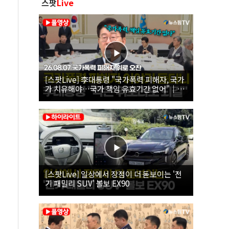
스팟
Live
[스팟Live] 李대통령 "국가폭력 피해자, 국가
가 치유해야…국가 책임 유효기간 없어"｜
26.08.07 국가폭력 피해자 위로 오찬
[스팟Live] 일상에서 장점이 더 돋보이는 '전
기 패밀리 SUV' 볼보 EX90