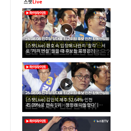
스팟
Live
[스팟Live] 환호 속 입장해 나란히 ‘찰칵’…서
로 ‘저격 연설’ 들을 때 후보들 표정은? |
26.08.08 더불어민주당 당대표·최고위원 후
보 인천 합동연설회
[스팟Live] 김민석 제주 52.64%·인천
45.09%로 연속 1위…정청래 따돌렸다’ |
26.08.08 더불어민주당 당대표·최고위원 후
보 인천 합동연설회