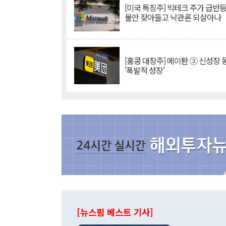
[미국 특징주] 빅테크 주가 급반등..
불안 잦아들고 낙관론 되살아나
[홍콩 대장주] 메이퇀 ③ 신성장
'폭발적 성장'
[뉴스핌 베스트 기사]