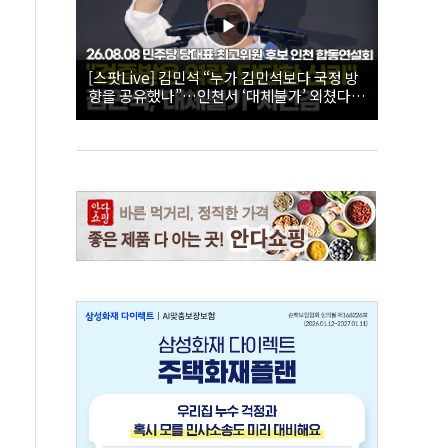
[스팟Live] 김민석 “누가 김민석보다 국정 방
향을 공유했나”…인천서 ‘대체불가’ 외쳤다 |
26.08.08 더불어민주당 당대표·최고위원 후
보 인천 합동연설회