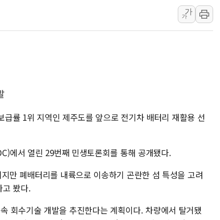
가
강릉·동해·삼척 시간당 최대 
가
폐기물 수거하다 참변…60대
서울 중랑구 주택가서 흉기 난
李대통령 "결혼 때문에 손해 
여수 오동도 인근 해상서 모
추미애, '위안부' 피해자 기림
발
인천 선재도 갯벌서 해루질 중
인천서 말다툼 중 어머니 흉기
 보급률 1위 지역인 제주도를 앞으로 전기차 배터리 재활용 선
'화합' 꺼낸 김민석에 '뻔뻔
C)에서 열린 29번째 민생토론회를 통해 공개됐다.
이지만 폐배터리를 내륙으로 이송하기 곤란한 섬 특성을 고려
고 봤다.
속 회수기술 개발을 추진한다는 계획이다. 차량에서 탈거됐