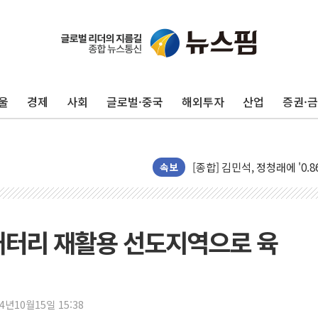
울
경제
사회
글로벌·중국
해외투자
산업
증권·
포항시 재난예산 40억 긴급 
울진·영덕 '호우특보'-포항 '
[종합] 김민석, 정청래에 '0.86
인천 합동연설회 나선 송영길
속보
김민석, 2주차 제주·인천 경선서
인사하는 김민석 당대표 후보
[속보] 민주, 제주·인천 경선 결
배터리 재활용 선도지역으로 육
[속보] 민주, 인천 경선 결과 발
[속보] 민주, 제주 경선 결과 발
이번주 국내 주요 금융일정(8.1
24년10월15일 15:38
美, 이란전 출구전략 만지작