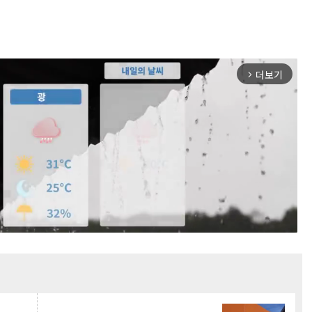
더보기
arrow_forward_ios
Mute