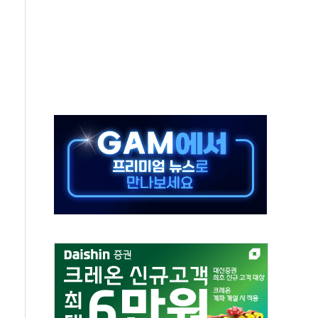
50㎜ 폭우…강원 동해안 강한 비 이어져
 환경미화원 수거차에 치여 사망
동…60대 남성 2명 숨져
보는 일 없게"…'결혼 페널티' 22개 과제 손본다
터보트 전복…1명 사망·1명 실종
의 날 참석..."국제적 시민 연대로 목소리 내야"
 실종 60대 나흘만에 숨진 채 발견
 살해 10대 아들 체포
' 받아친 정청래…제주 연설서 신경전 고조