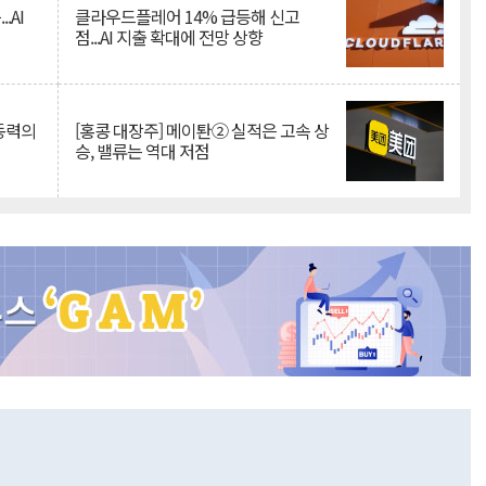
.AI
클라우드플레어 14% 급등해 신고
점...AI 지출 확대에 전망 상향
 동력의
[홍콩 대장주] 메이퇀② 실적은 고속 상
승, 밸류는 역대 저점