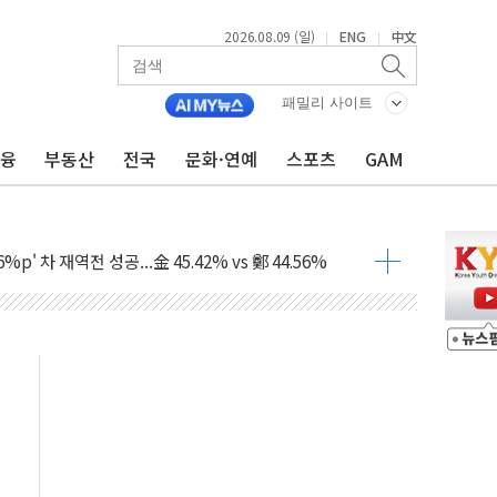
2026.08.09 (일)
ENG
中文
|
|
패밀리 사이트
금융
부동산
전국
문화·연예
스포츠
GAM
투입…고수온 양식장 복구·지원 '총력'
산사태 주의보'...경북도, 호우 피해·통제구간 없어
%p' 차 재역전 성공...金 45.42% vs 鄭 44.56%
·정청래·김민석 당대표 후보
 정청래에 승리...47.75% vs 42.08%
과 발표...김민석 47.75% 정청래 42.08%
표...김민석 45.09% 정청래 43.27% 송영길 11.63%
표...김민석 52.64% 정청래 39.89% 송영길 7.47%
0~8.14)
…공습 한계·탄약 부족 현실화