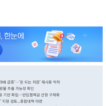
'8배 급증'…'돈 되는 자원' 재사용 박차
광물 추출 가능성 확인
활용 기반 확립…반입협력금 산정 구체화
 지정 검토...종합대책 마련