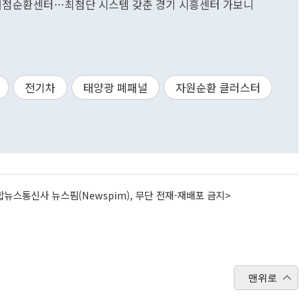
 거점순환센터…최첨단 시스템 갖춘 경기 시흥센터 가보니
전기차
태양광 폐패널
자원순환 클러스터
뉴스통신사 뉴스핌(Newspim), 무단 전재-재배포 금지>
맨위로