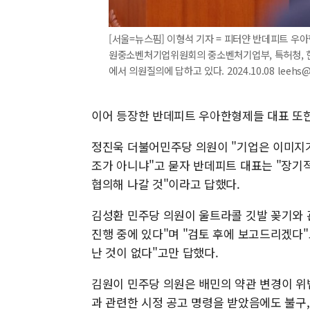
[서울=뉴스핌] 이형석 기자 = 피터얀 반데피트 우
원중소벤처기업위원회의 중소벤처기업부, 특허청, 
에서 의원질의에 답하고 있다. 2024.10.08 leehs
이어 등장한 반데피트 우아한형제들 대표 또한
정진욱 더불어민주당 의원이 "기업은 이미지가
조가 아니냐"고 묻자 반데피트 대표는 "장
협의해 나갈 것"이라고 답했다.
김성환 민주당 의원이 울트라콜 깃발 꽂기와 
진행 중에 있다"며 "검토 후에 보고드리겠다"
난 것이 없다"고만 답했다.
김원이 민주당 의원은 배민의 약관 변경이 위
과 관련한 시정 공고 명령을 받았음에도 불구