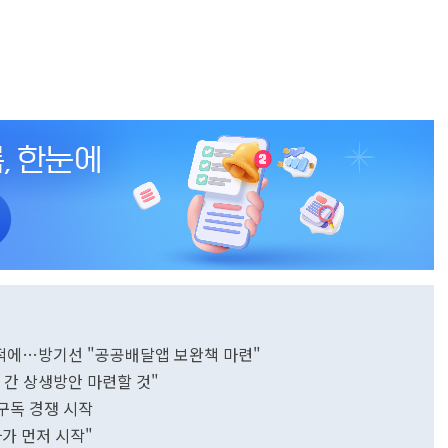
 지적에…방기선 "공공배달앱 보완책 마련"
폼 간 상생방안 마련할 것"
 구독 경쟁 시작
가 먼저 시작"