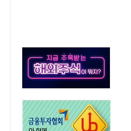
무해한 표면 부식 물질"
분만에 진화...외국인 노동자 숨져
즌2
축 피해 최소화 '총력 대응'
유입에도 박스권…美 암호화폐 법안 처리 여부도 변수
 '62일째'..."대부분 여기서 상주"
환자 2665명·사망 23명
목에 코스피 '휘청'
탄도미사일 발사