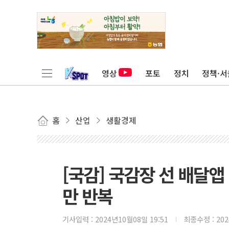
영상
포토
정치
정책·서
홈
산업
생활경제
[국감] 국감장 선 배달
만 반복
기사입력 :
2024년10월08일 19:51
최종수정 :
20