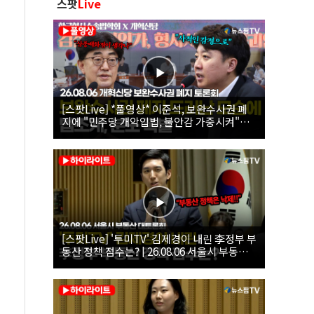
스팟
Live
[스팟Live] *풀영상* 이준석, 보완수사권 폐
지에 "민주당 개악입법, 불안감 가중시켜"｜
26.08.06 개혁신당 보완수사권 폐지 토론회
[스팟Live] '투미TV' 김제경이 내린 李정부 부
동산 정책 점수는? | 26.08.06 서울시 부동산
대토론회