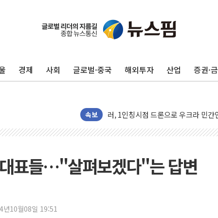
울
경제
사회
글로벌·중국
해외투자
산업
증권·
금값 7주 만에 최고…美 고용 둔화·
[인도증시] 중동 긴장 완화에 실적 호
러, 1인칭시점 드론으로 우크라 민간
[베트남 증시] 지수 하락 속 'DGC
속보
'월가의 황제' 다이먼 "금융시장 레
양주 섬유염색공장서 화재 1명 중상…
김정관 산업부 장관 "주 52시간 손봐
앱 대표들…"살펴보겠다"는 답변
해군 1함대 창설 80주년…지역과 함께
[3보] 북, 원산서 동해로 단거리 탄도
우크라 드론 전술, 중남미 콜롬비아에
24년10월08일 19:51
동해해경, 독도 해상서 부유물 감긴 