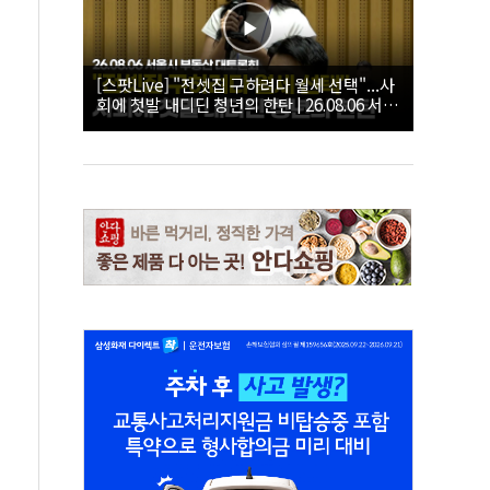
[스팟Live] "전셋집 구하려다 월세 선택"...사
회에 첫발 내디딘 청년의 한탄 | 26.08.06 서울
시 부동산 대토론회