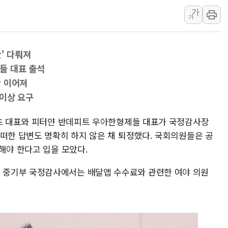
가
주한미군 "오산기지 누출, 백린 아닌 
가
구미 폐염산처리업체서 불 2시간30여
해군과 함께하는 '불금전파, 송정' 시
' 다뤄져
강원도 폭염특보 11일째…온열질환·가
들 대표 출석
[코인 시황] 비트코인, ETF 자금 
만 이어져
[르포] 39도 폭염 속 잠실 개표소 시위
 이상 요구
강원·전라권 폭염중대경보 확대…온열질
빚투·레버리지 줄었지만, 반도체 두 종
이츠 대표와 피터얀 반데피트 우아한형제들 대표가 국정감사장
어떠한 답변도 명확히 하지 않은 채 퇴정했다. 국회의원들은 공
[2보] 북한, 원산서 동해상 단거리 
해야 한다고 입을 모았다.
중기부 국정감사에서는 배달앱 수수료와 관련한 여야 의원