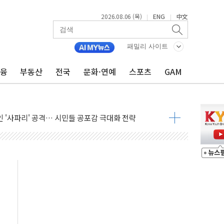
2026.08.06 (목)
ENG
中文
|
|
패밀리 사이트
금융
부동산
전국
문화·연예
스포츠
GAM
호르무즈 재개방 기대에 강세
조까지, 상승...호실적 보고 기업 상승세 뚜렷
인 '사파리' 공격… 시민들 공포감 극대화 전략
' 임시 주총 기대감에 홀로 상한가…마진 잔액은 사상 최고
버리지 위험수위…숨은 차입이 더 큰 변수"
대응 1단계 진압 중
야, 경쟁상대 中과 비교해야"
하는 '선봉'의 대민 봉사
미사일 1발 발사… 올해 10번째·42일 만 도발
 새 안보 위기… 반군·마약카르텔이 습득해 전투 활용
어선 구조