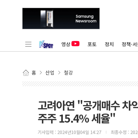
영상
포토
정치
정책·서
홈
산업
철강
고려아연 "공개매수 차익
주주 15.4% 세율"
기사입력 :
2024년10월04일 14:27
최종수정 :
20