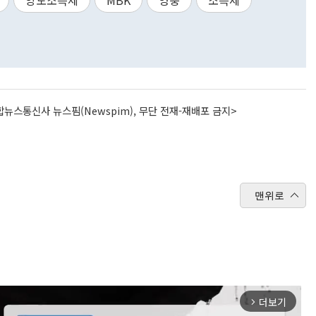
양도소득세
MBK
영풍
소득세
뉴스통신사 뉴스핌(Newspim), 무단 전재-재배포 금지>
맨위로
더보기
arrow_forward_ios