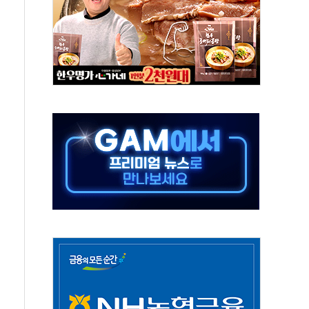
극기 거꾸로' 논란…이틀만에 철거
 예술·체육요원 최대 33% 감축
 역대 최대폭 감소한 9.4%↓…유통업계 양극화 심화
 특사'로 콜롬비아 대통령 취임식 참석
시간당 30mm 강한 비...호우 피해 없어
방…野 "청년 우롱 기괴" vs 與 "송구한 해프닝"