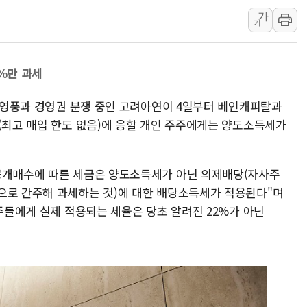
가
인천시 광복절 현수막 '태
가
병무청, 보충역 전면 손질…
홈플러스發 대형마트 판매,
4%만 과세
윤준병·이해민 의원, '정부
'호우·산사태 주의보' 울진 
스·영풍과 경영권 분쟁 중인 고려아연이 4일부터 베인캐피탈과
여야, 황희 '버스 하우스' 공
수(최고 매입 한도 없음)에 응할 개인 주주에게는 양도소득세가
 공개매수에 따른 세금은 양도소득세가 아닌 의제배당(자사주
으로 간주해 과세하는 것)에 대한 배당소득세가 적용된다"며
주주들에게 실제 적용되는 세율은 당초 알려진 22%가 아닌