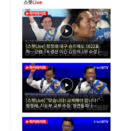
스팟
Live
[스팟Live] 정청래 대구 승리에도 1622표
차…강원·TK 경선 이긴 김민석 1위 수성 |
26.08.09 더불어민주당 당대표·최고위원 후
보 대구·경북 합동연설회
[스팟Live] “맞습니다! 교체해야 합니다!”…
정청래, 지도부 교체 주장 ‘정면돌파’ |
26.08.09 더불어민주당 당대표·최고위원 후
보 대구·경북 합동연설회