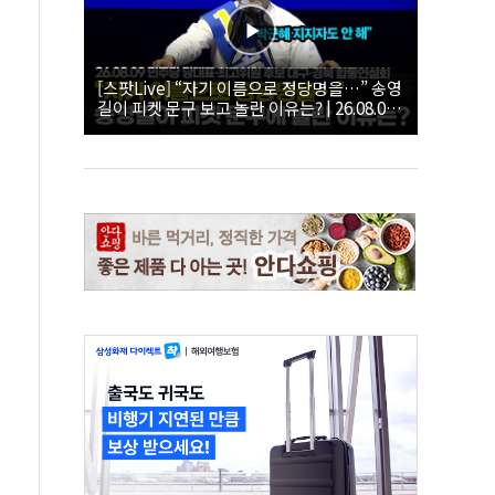
[스팟Live] “자기 이름으로 정당명을…” 송영
길이 피켓 문구 보고 놀란 이유는? | 26.08.09
더불어민주당 당대표·최고위원 후보 대구·경
북 합동연설회