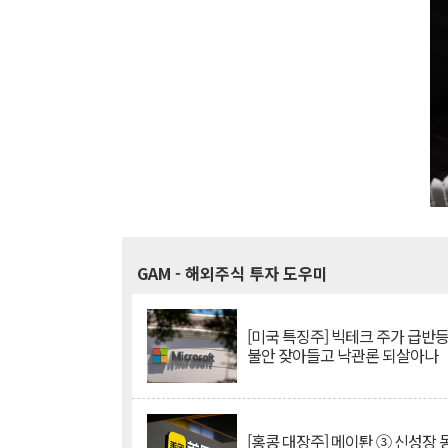
GAM
- 해외주식 투자 도우미
[미국 특징주] 빅테크 주가 급반등..
불안 잦아들고 낙관론 되살아나
[홍콩 대장주] 메이퇀 ③ 신성장