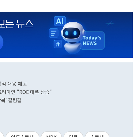
법적 대응 예고
고려아연 "ROE 대폭 상승"
항복' 갈림길