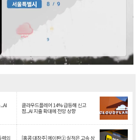
Mute
.AI
클라우드플레어 14% 급등해 신고
점...AI 지출 확대에 전망 상향
 동력의
[홍콩 대장주] 메이퇀② 실적은 고속 상