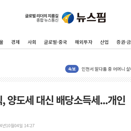
평택 진위면 공장서 질식사
포항 블루밸리 국가산단에 '
상주 낙동강 선착장 하류서 50
울
경제
사회
글로벌·중국
해외투자
산업
증권·
[종합] 김민석, 정청래에 누적 '
민주당 경북도당위원장에 오중
인천서 말다툼 중 어머니 살
김민석, 강원·대구·경북 경선서
속보
[속보] 민주, 강원·대구·경북 
[속보] 민주, 경북 경선 결과 
[속보] 민주, 대구 경선 결과 
, 양도세 대신 배당소득세...개인
[속보] 민주, 강원 경선 결과 
정재헌 CEO, SKT 장기고
최태원, 노소영에 9440억
24년10월04일 14:27
하나금융, 명동 소상공인에 