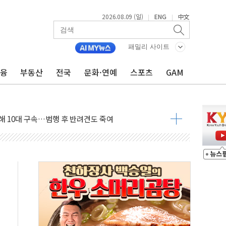
2026.08.09 (일)
ENG
中文
|
|
고 발생…작업자 1명 숨져
철강 AI융합실증센터' 들어선다
패밀리 사이트
대 숨진 채 발견...경찰, 조사 중
금융
부동산
전국
문화·연예
스포츠
GAM
1.48%p' 차 선두 유지...金 46.01% vs 鄭 44.53%
기 당선...합산득표율 68.63%
해 10대 구속…범행 후 반려견도 죽여
 정청래에 승리…金 48.54% vs 鄭 44.40%
경선 결과...김민석 48.54% 정청래 44.40%
발표...김민석 47.37% 정청래 45.71% 송영길 6.92%
발표...정청래 47.82% 김민석 46.35% 송영길 5.83%
발표...김민석 50.30% 정청래 41.94% 송영길 7.76%
객 400명 맞이…"마음 잇는 시간 되길"
 지급 확정되나…재상고 앞두고 막판 셈법
'행복상자' 전달