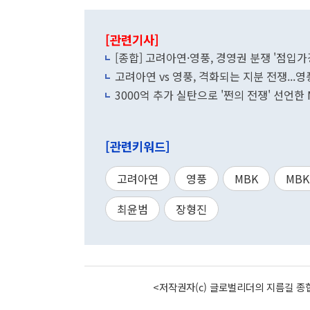
[관련기사]
[종합] 고려아연·영풍, 경영권 분쟁 '점입가
고려아연 vs 영풍, 격화되는 지분 전쟁..
3000억 추가 실탄으로 '쩐의 전쟁' 선언한 
[관련키워드]
고려아연
영풍
MBK
MB
최윤범
장형진
<저작권자(c) 글로벌리더의 지름길 종합