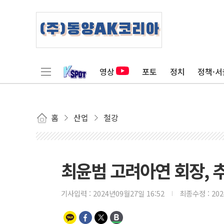
영상
포토
정치
정책·서
홈
산업
철강
최윤범 고려아연 회장, 
기사입력 :
2024년09월27일 16:52
최종수정 :
20