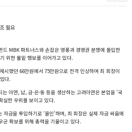
정부, 한화오션·에코프로비엠 등 
국표원, 해외직구 물놀이기구·유아
쉐이크쉑, 남양주 현대아울렛에 
1조 필요
부모가 정부24에서 자녀 출입국
소방청, 전국 시·도 구급과장 
'달라진 임신·출산·육아 지원 
모펀드 MBK 파트너스와 손잡은 영풍과 경영권 분쟁에 돌입한
정부혁신 우수사례 세계에 알린다
기 위한 물밑 행보를 이어가고 있다.
 제시했던 66만원에서 75만원으로 전격 인상하며 최 회장이
었다.
되는 아연, 납, 금·은·동 등을 생산하는 고려아연은 본업을 '국
확실한 우위를 보이고 있다.
는 자금을 투입하기로 '올인'하며, 최 회장은 실제 자금 싸움에
 우군 확보를 위해 총력을 기울이고 있다.