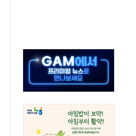
'슈퍼을' 5곳 선정...소부장 핵심기업 추가 육성
용품 등 94개 제품 안전기준 '부적합'
'다산점' 열어
증명서 발급…7일부터 온라인 대리 신청 가능
회의…중증환자 이송체계 전국 확대 점검
한눈에'…인사처, 공무원 인사제도 안내서 발간
…식약처 AI 심사·소방청 119안심콜 영문 영상 제작