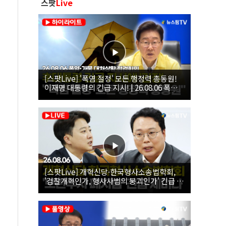
스팟
Live
[스팟Live] '폭염 절정' 모든 행정력 총동원!
이재명 대통령의 긴급 지시! | 26.08.06 폭염•
가뭄 대처상황 점검회의
[스팟Live] 개혁신당·한국형사소송법학회,
'검찰개혁인가, 형사사법의 붕괴인가' 긴급 세
미나｜26.08.06