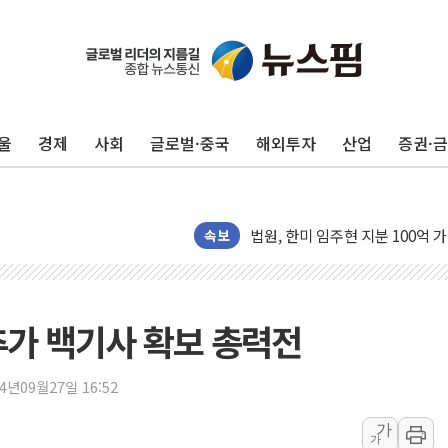
인도, 차량 간 통신시스템 장착 의
Sh수협은행, 상상인증권 인수 
무역선부터 요트까지...관세청, 해
울
경제
사회
글로벌·중국
해외투자
산업
증권·
서연컴퍼니, 시드 투자 유치…일
피치 "韓 코스피 약세 장기화 시
법원, 한미 임주현 지분 100억
속보
엔씨, '게임스컴 2026'서 글로
롯데백화점, '홈스타일링 페어'…
[AI 카드뉴스] 어린이집·유치원
추가 백기사 확보 총력전
운수업·기업활동 '원스톱'으로..
[르포] 폭염 속 '자폭 드론' 첫
24년09월27일 16:52
공정위 "국고채 PD 15곳, 관행
중소기업 기술자료 중국 계열사에
가
가