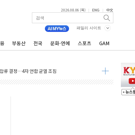
2026.08.06 (목)
ENG
中文
|
|
무화 추진..."업계 성장 저해" 우려도
추진
패밀리 사이트
상 마약밀수 '3중 차단'
금융
부동산
전국
문화·연예
스포츠
GAM
본·동남아 사업 확대
 주택수요 위축 우려"
 가압류 결정…4자 연합 균열 조짐
벌 신작 라인업 공개
리빙 최대 50% 할인
 비상! 수족구병이 다시 유행합니다.
.데이터처, 기업 3만1000곳 경제통계조사
 실사격…미 해병대, 한반도 지형서 FPV 공격훈련 공개
 아닌 담합…76조2000억 입찰 영향"
 넘긴 세라젬…공정위 과징금 4억3200만원