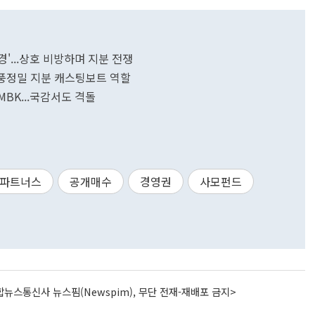
경'...상호 비방하며 지분 전쟁
.영풍정밀 지분 캐스팅보트 역할
MBK...국감서도 격돌
K파트너스
공개매수
경영권
사모펀드
뉴스통신사 뉴스핌(Newspim), 무단 전재-재배포 금지>