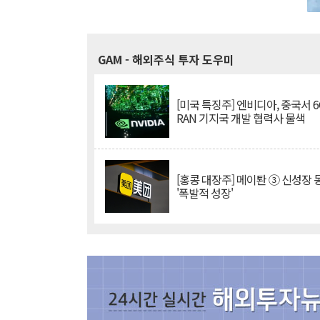
GAM
- 해외주식 투자 도우미
[미국 특징주] 엔비디아, 중국서 6G
RAN 기지국 개발 협력사 물색
[홍콩 대장주] 메이퇀 ③ 신성장
'폭발적 성장'