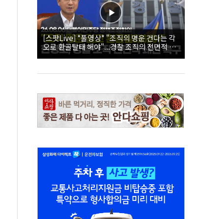
[스팟Live] *풀영상* "조직의 명운 건다는 각
오로 환골탈태 해야"...경찰 조직의 전면적 쇄
신 촉구한 한병도 | 26.08.06 더불어민주당 정
책조정회의