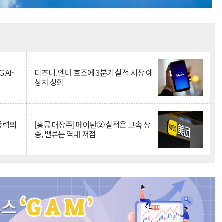
Mute
 AI-
디즈니, 엔터 호조에 3분기 실적 시장 예
상치 상회
 동력의
[홍콩 대장주] 메이퇀② 실적은 고속 상
승, 밸류는 역대 저점