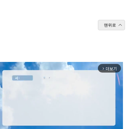
맨위로
더보기
arrow_forward_ios