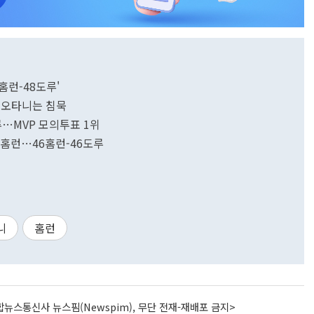
7홈런-48도루'
 오타니는 침묵
도루…MVP 모의투표 1위
형 홈런…46홈런-46도루
니
홈런
뉴스통신사 뉴스핌(Newspim), 무단 전재-재배포 금지>