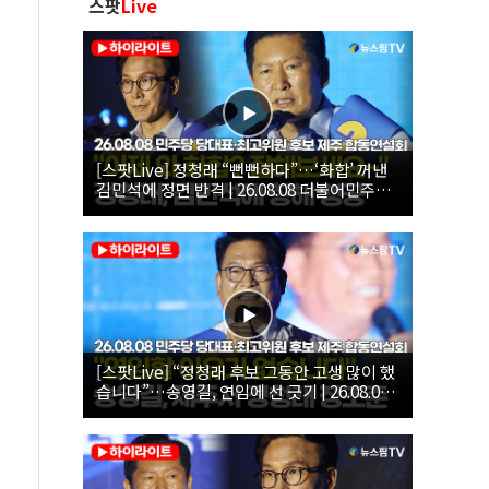
스팟
Live
[스팟Live] 정청래 “뻔뻔하다”…‘화합’ 꺼낸
김민석에 정면 반격 | 26.08.08 더불어민주당
당대표·최고위원 후보 제주 합동연설회
[스팟Live] “정청래 후보 그동안 고생 많이 했
습니다”…송영길, 연임에 선 긋기 | 26.08.08
더불어민주당 당대표·최고위원 후보 제주 합
동연설회