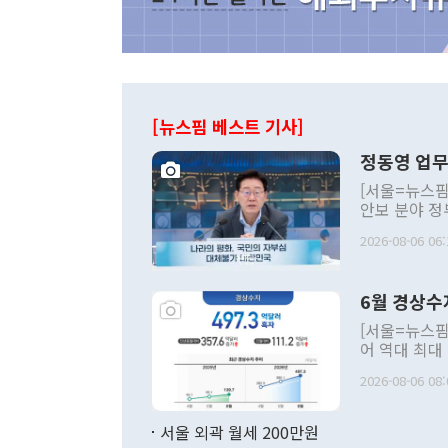
[뉴스핌 베스트 기사]
정동영 업무
[서울=뉴스핌
안보 분야 정
평화공존 발전
2026-08-06 06:
발언 중에는 
언한 것이 있
령은 공개적으
6월 경상수
주의적 희망에
관의 대북 정
[서울=뉴스핌
관 부처 장관
어 역대 최대
관의 무리한 
출 호조로 월
다. [정동영 통일부 장관이 지난달 23일 오후 서울 종로구 정부서울청사에
2026-08-06 08:
료=한국은행] 한국은행이 6일 발표한 '2026년 6월 국제수지(잠정)'에
서 취임 1주년 
면 지난 6월
부 장관 권한
1000만달러
서울 외곽 월세 200만원
발전 구상'을
이에 따라 올