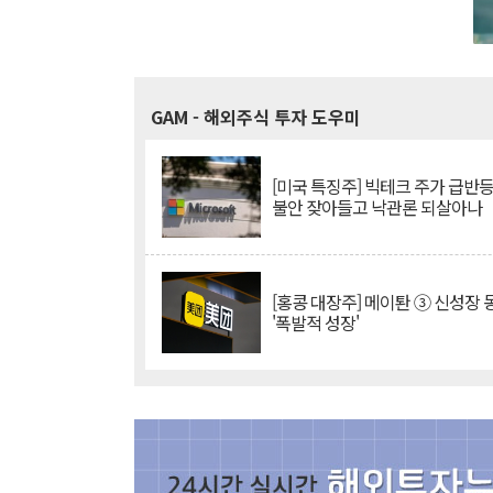
GAM
- 해외주식 투자 도우미
[미국 특징주] 빅테크 주가 급반등..
불안 잦아들고 낙관론 되살아나
[홍콩 대장주] 메이퇀 ③ 신성장
'폭발적 성장'