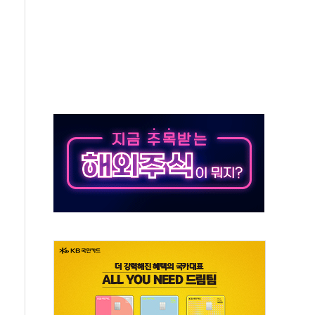
, 수도 베이징도 부동산 규제 철폐
위 상승으로 피서객 7명 고립…전원 구조
별똥별 멍' 운영…페르세우스 유성우 관측
시간당 50mm 이상 폭우…호우경보 발효
0대 숨져…온열질환 여부 조사
능시험 오전 집중 편성…체감온도 38도 넘으면 중단
누르기 방지법' 전면 재검토 지시
시간당 20~30mm 강한 비...가뭄 해소될 듯
지속…내륙 곳곳 소나기
 검토, 민주당 스스로 원칙 뒤집는 것"