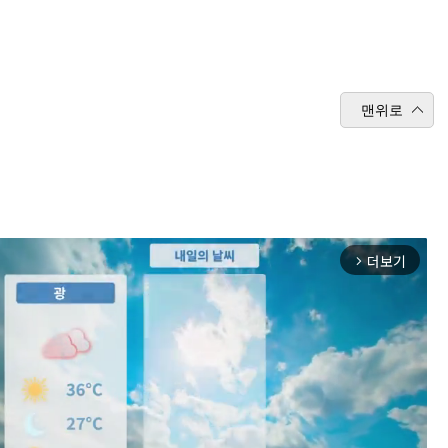
맨위로
더보기
arrow_forward_ios