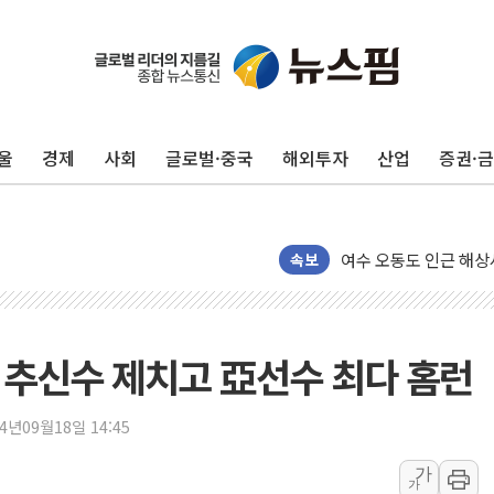
울
경제
사회
글로벌·중국
해외투자
산업
증권·
서울 중랑구 주택가서 
李대통령 "결혼 때문에 
여수 오동도 인근 해상
속보
추미애, '위안부' 피해
인천 선재도 갯벌서 해루
인천서 말다툼 중 어머니
.. 추신수 제치고 亞선수 최다 홈런
'화합' 꺼낸 김민석에
李대통령, ISA 개편 
24년09월18일 14:45
동해중부 전 해상 풍랑
연일 폭염에 온열질환 
가
가