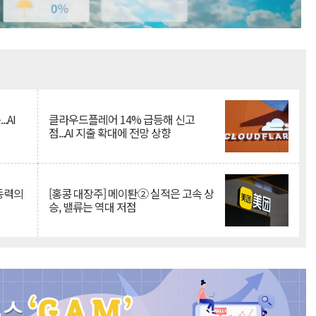
Mute
.AI
클라우드플레어 14% 급등해 신고
점...AI 지출 확대에 전망 상향
 동력의
[홍콩 대장주] 메이퇀② 실적은 고속 상
승, 밸류는 역대 저점