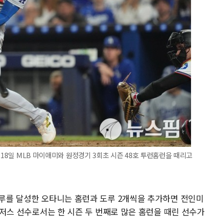
 18일 MLB 마이애미와 원정경기 3회초 시즌 48호 투런홈런을 때리고
도루를 달성한 오타니는 홈런과 도루 2개씩을 추가하면 전인미
 다저스 선수로서는 한 시즌 두 번째로 많은 홈런을 때린 선수가