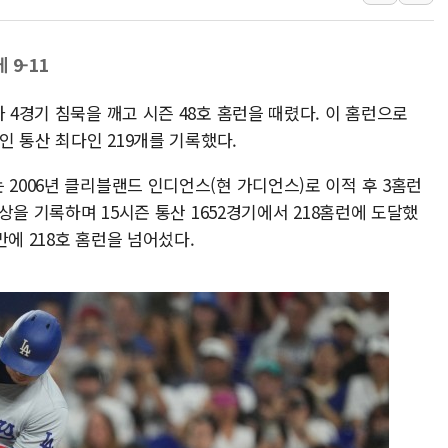
中 전방위 아파트 부양
인제 용대리 계곡서 수
 9-11
동해시, 11~14일 '
강원 중·남부 동해안 
 4경기 침묵을 깨고 시즌 48호 홈런을 때렸다. 이 홈런으로
청양 밭에서 일하던 9
개인 통산 최다인 219개를 기록했다.
폭염에 車 운전면허 기
 2006년 클리블랜드 인디언스(현 가디언스)로 이적 후 3홈런
李대통령, 'ISA·주가
이상을 기록하며 15시즌 통산 1652경기에서 218홈런에 도달했
'호우 특보' 경북 울진 
에 218호 홈런을 넘어섰다.
주말 무더위·열대야 
오세훈 "용산공원 주택