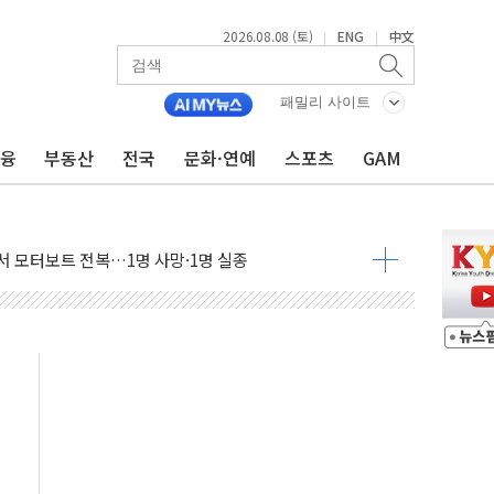
2026.08.08 (토)
ENG
中文
|
|
패밀리 사이트
금융
부동산
전국
문화·연예
스포츠
GAM
흉기 난동…60대 남성 2명 숨져
손해 보는 일 없게"…'결혼 페널티' 22개 과제 손본다
서 모터보트 전복…1명 사망·1명 실종
자 기림의 날 참석..."국제적 시민 연대로 목소리 내야"
질 중 실종 60대 나흘만에 숨진 채 발견
 흉기 살해 10대 아들 체포
 '뻔뻔' 받아친 정청래…제주 연설서 신경전 고조
재검토 지시…與 "적극 환영"·野 "졸속 국정"
주의보…10일까지 최대 3.5m 높은 물결
사망 23명…정부, 비상대응기구 가동