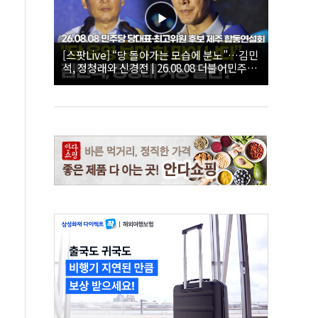
[스팟Live] “당 돌아가는 모습에 분노”…김민
석, 정청래와 신경전 | 26.08.08 더불어민주당
당대표·최고위원 후보 제주 합동연설회