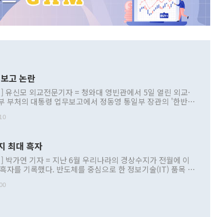
보고 논란
] 유신모 외교전문기자 = 청와대 영빈관에서 5일 열린 외교·
부 부처의 대통령 업무보고에서 정동영 통일부 장관의 '한반도
 구상'과 업무보고 발언이 논란을 빚고 있다. 이날 정 장관의
10
정부 내 조율을 거치지 않은 사안을 정책으로 추진하겠다고 공
는가 하면 사실 관계에 맞지 않은 설명도 있었다. 이재명 대통
로 신중을 기해 달라고 경고했고, 조현 외교부 장관은 '이상
지 최대 흑자
 근거한 비현실적 구상'이라는 비판을 내놨다. 그동안 정 장
책 관련 발언이 물의를 빚은 적은 여러 번 있지만 대통령과 유
] 박가연 기자 = 지난 6월 우리나라의 경상수지가 전월에 이
이 공개적으로 부정적 입장을 표명한 것은 이례적이다. 정 장
 흑자를 기록했다. 반도체를 중심으로 한 정보기술(IT) 품목 수
대북 접근법과 월권을 제어해야 한다는 목소리도 높아지고 있
간 상품수출이 처음으로 1000억달러를 넘어선 영향이다. [자
00
 따르
기자간담회를 하고 있다. [사진=통일부] 2026.07.23 ◆통일
 경상수지는 497억3000만달러 흑자로 집계됐다. 전월(386억
 넘어선 주장 정 장관은 이날 업무보고에서 '한반도 평화공존
)에 이어 두 달 연속 월간 기준 역대 최대 기록을 갈아치웠다.
 설명하면서 이재명 정부 2년차 핵심 과제로 상호 존중·평화
해 상반기 누적 경상수지 흑자는 1910억1000만달러를 기록