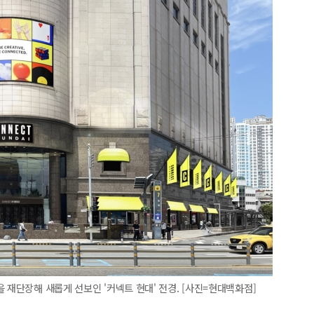
 재단장해 새롭게 선보인 '커넥트 현대' 전경. [사진=현대백화점]