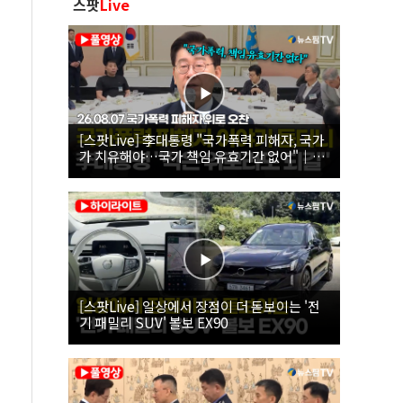
스팟
Live
[스팟Live] 李대통령 "국가폭력 피해자, 국가
가 치유해야…국가 책임 유효기간 없어"｜
26.08.07 국가폭력 피해자 위로 오찬
[스팟Live] 일상에서 장점이 더 돋보이는 '전
기 패밀리 SUV' 볼보 EX90