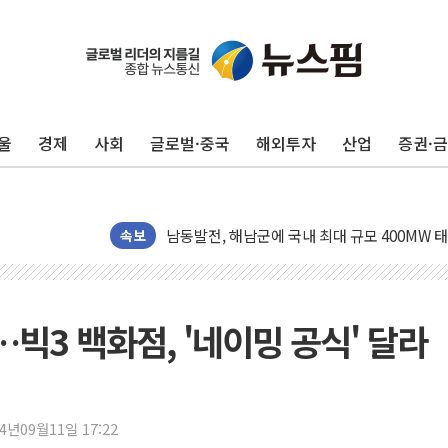
울
경제
사회
글로벌·중국
해외투자
산업
증권·
[사진] 빈살만과 에르도안의 만남
이란와이어 "이란 최고지도자 위독…곧 사망해
남동발전, 해남군에 국내 최대 규모 400MW 
[인도증시] 중동 불안 속 유가 상승에 소폭 하락
속보
황희 '폐버스 청년주택' SNS 글 역풍에 "정부
폭염 누그러지고 가뭄 숙지나...경북동해안권 8
사우디·튀르키예·파키스탄, '공동방위협정' 체
…빅3 백화점, '네이밍 공식' 달라
신길동 신축도 3.3㎡당 7250만원…써밋 클라
용산공원·그린벨트로 또 충돌…반복되는 국토부
[AI 부동산 투데이] 특공 전략도 '극과 극'…
24년09월11일 17:22
[코인시황] 비트코인 6만4000달러대 횡보…고