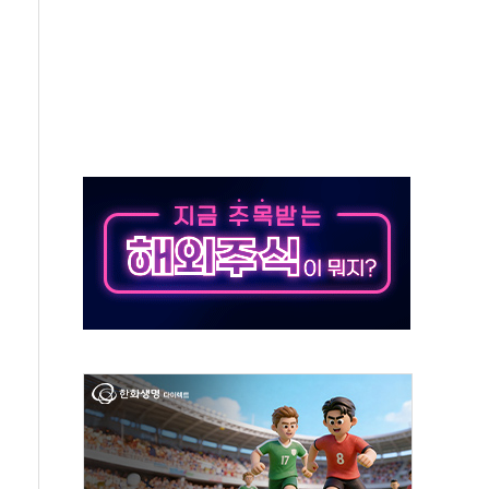
...석유·가스주 올랐지만 빈그룹이 상쇄
총수요 104.3GW 기록
 위기 고조되는 또 다른 중동 화약고
름나기 [뉴스핌 줌인]
 실시
 온열질환자 2872명
 與 내부서 '총선·대선 직격탄' 우려