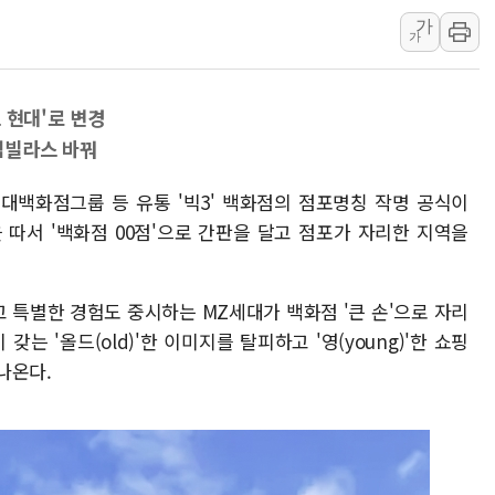
가
[베트남 증시] 유동성 부진 지속, 강보합 마감
가
'찜통더위'에 전력수요 역대 최고치 경신…한낮 
후티 반군, 예멘 정부군과 사우디 동시 공격…
 현대'로 변경
42.5도 역대급 폭염…동물들도 특별식으로 여
임빌라스 바꿔
경찰, 9월부터 '가족 사건' 못 맡는다…상피제
포스코홀딩스, 포스코인터·DX 지분 일부 매각
현대백화점그룹 등 유통 '빅3' 백화점의 점포명칭 작명 공식이
태국 학교서 중학생 총기 난사...최소 7명 사망
 따서 '백화점 00점'으로 간판을 달고 점포가 자리한 지역을
40.2도 찍은 서울 등 폭염중대경보 해제…누적
"文정부 악몽 재현 안돼"...李 부동산 세제안에
 특별한 경험도 중시하는 MZ세대가 백화점 '큰 손'으로 자리
 '올드(old)'한 이미지를 탈피하고 '영(young)'한 쇼핑
나온다.