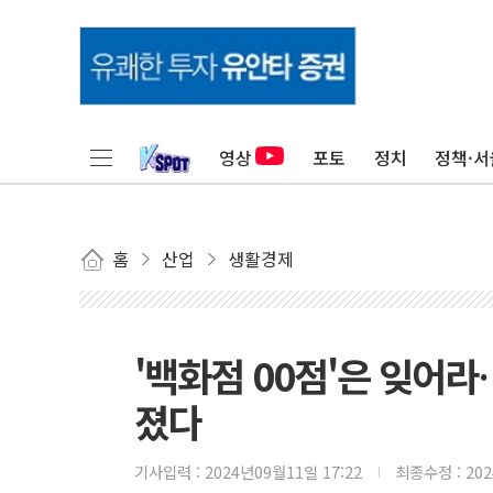
영상
포토
정치
정책·서
홈
산업
생활경제
'백화점 00점'은 잊어라
졌다
기사입력 :
2024년09월11일 17:22
최종수정 :
20