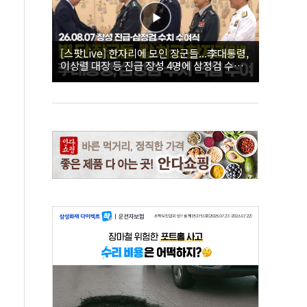
[스팟Live] 한자리에 모인 장군들...李대통령,
이상렬 대장 등 진급 장성 4명에 삼정검 수치
직접 수여｜26.08.07 장성 진급·삼정검 수치
수여식