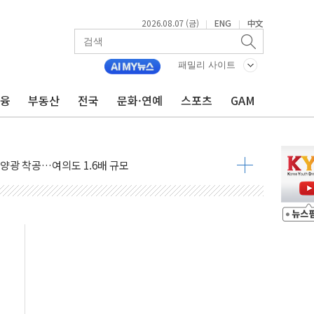
2026.08.07 (금)
ENG
中文
|
|
패밀리 사이트
금융
부동산
전국
문화·연예
스포츠
GAM
도 놀랍지 않아"
태양광 착공…여의도 1.6배 규모
...금융주 낙폭 커
정책 아냐" 해명
~9일 최대 100mm 호우
결… 수니파 국가들의 새 안보 협력 구도
비온 59㎡ 18억원대
-서울시 '정책 엇박자'
생애최초만 경쟁 치열
래·ETF 매수에도 고유가·금리·입법 지연 '삼중 부담'