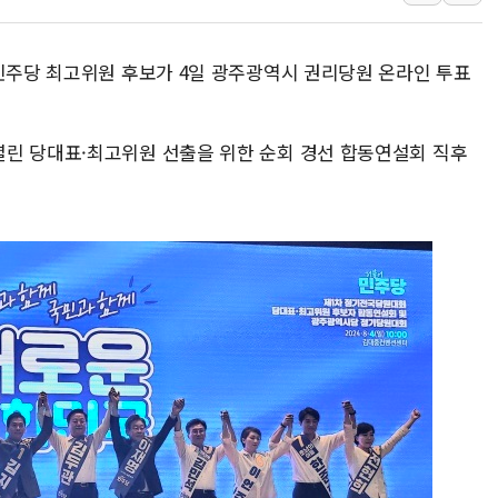
李대통령 "결혼 때문에 손해 
여수 오동도 인근 해상서 모
어민주당 최고위원 후보가 4일 광주광역시 권리당원 온라인 투표
추미애, '위안부' 피해자 기림
인천 선재도 갯벌서 해루질 중
린 당대표·최고위원 선출을 위한 순회 경선 합동연설회 직후
인천서 말다툼 중 어머니 흉기
'화합' 꺼낸 김민석에 '뻔뻔