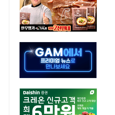
보는 일 없게"…'결혼 페널티' 22개 과제 손본다
터보트 전복…1명 사망·1명 실종
의 날 참석..."국제적 시민 연대로 목소리 내야"
 실종 60대 나흘만에 숨진 채 발견
 살해 10대 아들 체포
' 받아친 정청래…제주 연설서 신경전 고조