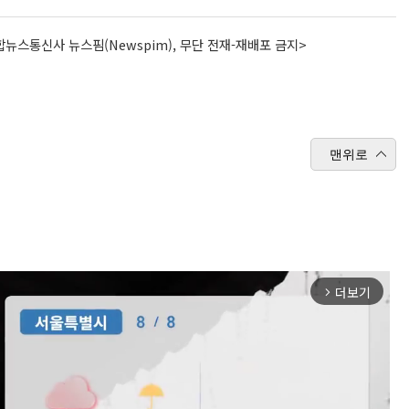
뉴스통신사 뉴스핌(Newspim), 무단 전재-재배포 금지>
맨위로
더보기
arrow_forward_ios