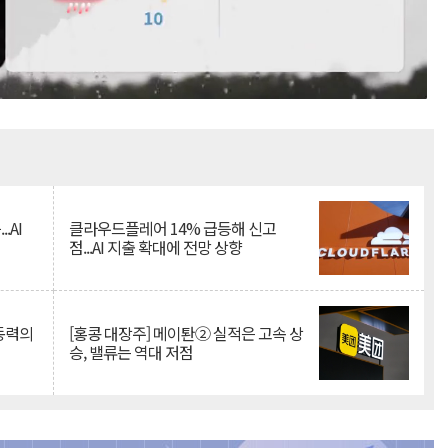
Mute
.AI
클라우드플레어 14% 급등해 신고
점...AI 지출 확대에 전망 상향
 동력의
[홍콩 대장주] 메이퇀② 실적은 고속 상
승, 밸류는 역대 저점