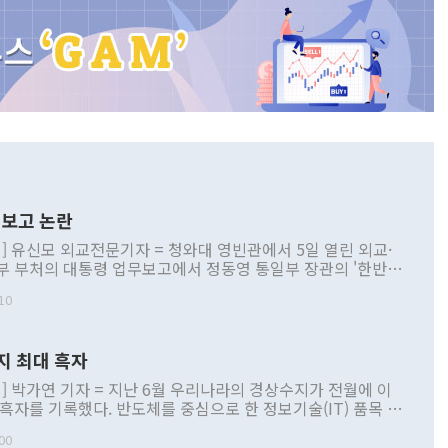
보고 논란
] 유신모 외교전문기자 = 청와대 영빈관에서 5일 열린 외교·
부 부처의 대통령 업무보고에서 정동영 통일부 장관의 '한반도
 구상'과 업무보고 발언이 논란을 빚고 있다. 이날 정 장관의
10
정부 내 조율을 거치지 않은 사안을 정책으로 추진하겠다고 공
는가 하면 사실 관계에 맞지 않은 설명도 있었다. 이재명 대통
로 신중을 기해 달라고 경고했고, 조현 외교부 장관은 '이상
지 최대 흑자
 근거한 비현실적 구상'이라는 비판을 내놨다. 그동안 정 장
책 관련 발언이 물의를 빚은 적은 여러 번 있지만 대통령과 유
] 박가연 기자 = 지난 6월 우리나라의 경상수지가 전월에 이
이 공개적으로 부정적 입장을 표명한 것은 이례적이다. 정 장
 흑자를 기록했다. 반도체를 중심으로 한 정보기술(IT) 품목 수
대북 접근법과 월권을 제어해야 한다는 목소리도 높아지고 있
간 상품수출이 처음으로 1000억달러를 넘어선 영향이다. [자
00
 따르