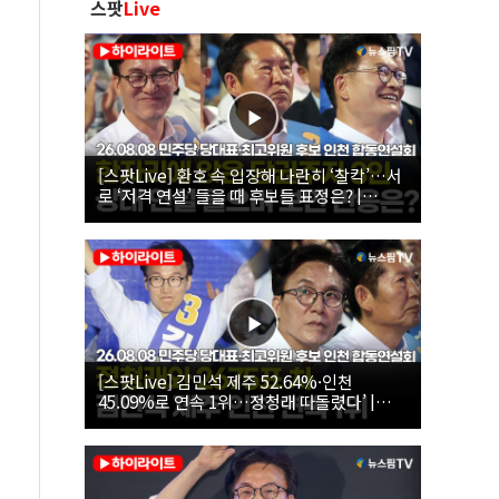
스팟
Live
[스팟Live] 환호 속 입장해 나란히 ‘찰칵’…서
로 ‘저격 연설’ 들을 때 후보들 표정은? |
26.08.08 더불어민주당 당대표·최고위원 후
보 인천 합동연설회
[스팟Live] 김민석 제주 52.64%·인천
45.09%로 연속 1위…정청래 따돌렸다’ |
26.08.08 더불어민주당 당대표·최고위원 후
보 인천 합동연설회