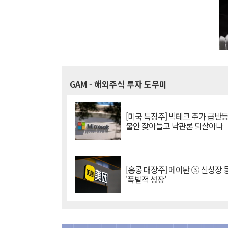
GAM
- 해외주식 투자 도우미
[미국 특징주] 빅테크 주가 급반등..
불안 잦아들고 낙관론 되살아나
[홍콩 대장주] 메이퇀 ③ 신성장
'폭발적 성장'