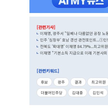
[관련기사]
이재명, 광주서 "일베나 다름없던 공장 노
민주 '심장부' 호남 경선 관전포인트...①
전북도 '확대명' 이재명 84.79%...최고위원
이재명 "기본소득 지급으로 미래 기본사회 
[관련키워드]
후보
광주
결과
최고위원
더불어민주당
김대중
김민석