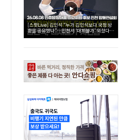
[스팟Live] 김민석 “누가 김민석보다 국정 방
향을 공유했나”…인천서 ‘대체불가’ 외쳤다 |
26.08.08 더불어민주당 당대표·최고위원 후
보 인천 합동연설회