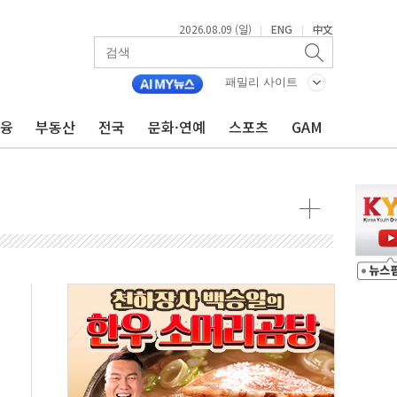
2026.08.09 (일)
ENG
中文
|
|
투입…고수온 양식장 복구·지원 '총력'
산사태 주의보'...경북도, 호우 피해·통제구간 없어
패밀리 사이트
%p' 차 재역전 성공...金 45.42% vs 鄭 44.56%
금융
부동산
전국
문화·연예
스포츠
GAM
·정청래·김민석 당대표 후보
 정청래에 승리...47.75% vs 42.08%
과 발표...김민석 47.75% 정청래 42.08%
표...김민석 45.09% 정청래 43.27% 송영길 11.63%
표...김민석 52.64% 정청래 39.89% 송영길 7.47%
0~8.14)
…공습 한계·탄약 부족 현실화
50㎜ 폭우…강원 동해안 강한 비 이어져
 환경미화원 수거차에 치여 사망
동…60대 남성 2명 숨져