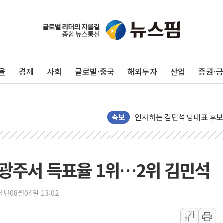
포항시 재난예산 40억 긴급 
울진·영덕 '호우특보'-포항 '
[종합] 김민석, 정청래에 '0.86
울
경제
사회
글로벌·중국
해외투자
산업
증권·
인천 합동연설회 나선 송영길
김민석, 2주차 제주·인천 경선서
인사하는 김민석 당대표 후보
[속보] 민주, 제주·인천 경선 결
속보
[속보] 민주, 인천 경선 결과 발
[속보] 민주, 제주 경선 결과 발
이번주 국내 주요 금융일정(8.1
, 광주서 득표율 1위…2위 김민석
美, 이란전 출구전략 만지작
강릉·동해·삼척 시간당 최대 
24년08월04일 13:02
폐기물 수거하다 참변…60대
가
가
서울 중랑구 주택가서 흉기 난