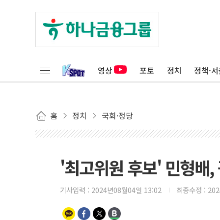
영상
포토
정치
정책·서
홈
정치
국회·정당
'최고위원 후보' 민형배
기사입력 :
2024년08월04일 13:02
최종수정 :
20