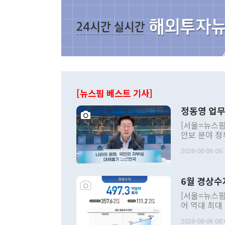
[뉴스핌 베스트 기사]
정동영 업무
[서울=뉴스핌
안보 분야 정
평화공존 발전
2026-08-06 06:
발언 중에는 
언한 것이 있
령은 공개적으
6월 경상수
주의적 희망에
관의 대북 정
[서울=뉴스핌
관 부처 장관
어 역대 최대
관의 무리한 
출 호조로 월
다. [정동영 통일부 장관이 지난달 23일 오후 서울 종로구 정부서울청사에
2026-08-06 08:
료=한국은행] 한국은행이 6일 발표한 '2026년 6월 국제수지(잠정)'에