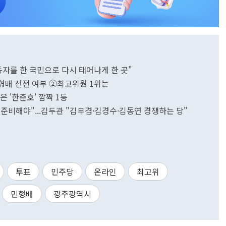
동자를 한 국민으로 다시 태어나게 한 곳"
민형배 선전 여부 ②최고위원 1위는
은 '한준호' 깜짝 1등
준비해야"...김두관 "김부겸·김경수·김동연 경쟁하는 당"
투표
민주당
온라인
최고위
민형배
광주광역시