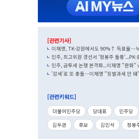
[관련기사]
이재명, TK·강원에서도 90%↑ 득표율…누
민주, 최고위원 경선서 '정봉주 돌풍'...P
민주, 금투세 논쟁 본격화...이재명 "완화" 
'감세'로 또 충돌…이재명 "징벌과세 안 돼"
[관련키워드]
더불어민주당
당대표
민주당
김두관
후보
김민석
정봉