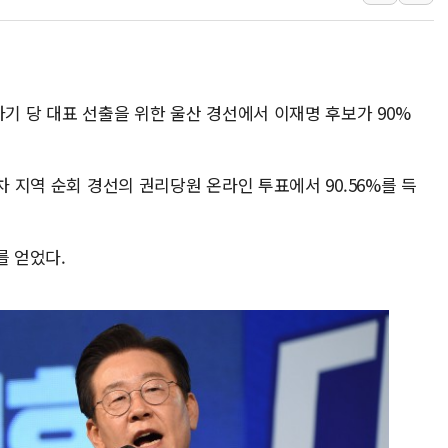
양주 섬유염색공장서 화재 1명 중상…
김정관 산업부 장관 "주 52시간 손봐
해군 1함대 창설 80주년…지역과 함께
차기 당 대표 선출을 위한 울산 경선에서 이재명 후보가 90%
[3보] 북, 원산서 동해로 단거리 탄도
우크라 드론 전술, 중남미 콜롬비아에
동해해경, 독도 해상서 부유물 감긴 
차 지역 순회 경선의 권리당원 온라인 투표에서 90.56%를 득
주한미군 "오산기지 누출, 백린 아닌 
구미 폐염산처리업체서 불 2시간30여
를 얻었다.
해군과 함께하는 '불금전파, 송정' 시