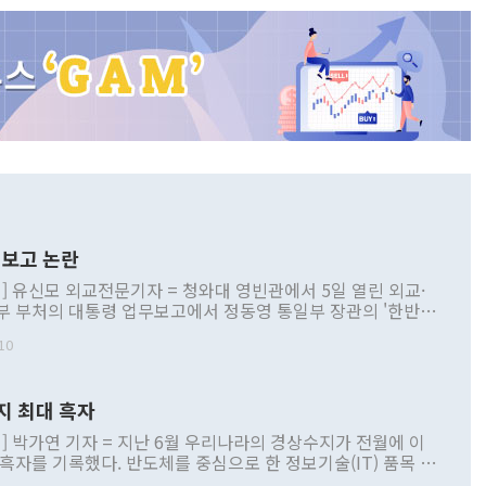
보고 논란
] 유신모 외교전문기자 = 청와대 영빈관에서 5일 열린 외교·
부 부처의 대통령 업무보고에서 정동영 통일부 장관의 '한반도
 구상'과 업무보고 발언이 논란을 빚고 있다. 이날 정 장관의
10
정부 내 조율을 거치지 않은 사안을 정책으로 추진하겠다고 공
는가 하면 사실 관계에 맞지 않은 설명도 있었다. 이재명 대통
로 신중을 기해 달라고 경고했고, 조현 외교부 장관은 '이상
지 최대 흑자
 근거한 비현실적 구상'이라는 비판을 내놨다. 그동안 정 장
책 관련 발언이 물의를 빚은 적은 여러 번 있지만 대통령과 유
] 박가연 기자 = 지난 6월 우리나라의 경상수지가 전월에 이
이 공개적으로 부정적 입장을 표명한 것은 이례적이다. 정 장
 흑자를 기록했다. 반도체를 중심으로 한 정보기술(IT) 품목 수
대북 접근법과 월권을 제어해야 한다는 목소리도 높아지고 있
간 상품수출이 처음으로 1000억달러를 넘어선 영향이다. [자