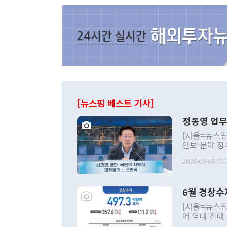
[뉴스핌 베스트 기사]
정동영 업무
[서울=뉴스핌
안보 분야 정
평화공존 발전
2026-08-06 06:
발언 중에는 
언한 것이 있
령은 공개적으
6월 경상수
주의적 희망에
관의 대북 정
[서울=뉴스핌
관 부처 장관
어 역대 최대
관의 무리한 
출 호조로 월