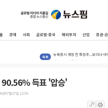
울
경제
사회
글로벌·중국
해외투자
산업
증권·
리투아니아 국방 "러, 우크라 드론으로
구광모, 내주 실리콘밸리서 젠슨 황 
뉴욕증시 개장 전 특징주...모더나
김정관 장관 "영업이익 N% 성과급
속보
뉴욕증시 프리뷰, 미 주가선물 AI주
청와대, 북한 단거리 탄도미사일 발사
금값 7주 만에 최고…美 고용 둔화·
90.56% 득표 '압승'
[인도증시] 중동 긴장 완화에 실적 호
러, 1인칭시점 드론으로 우크라 민간
24년07월27일 12:55
[베트남 증시] 지수 하락 속 'DGC
가
가
'월가의 황제' 다이먼 "금융시장 레