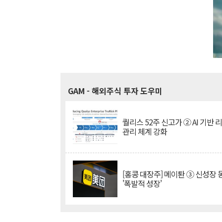
GAM
- 해외주식 투자 도우미
퀄리스 52주 신고가 ② AI 기반 
관리 체계 강화
[홍콩 대장주] 메이퇀 ③ 신성장
'폭발적 성장'