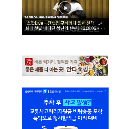
[스팟Live] "전셋집 구하려다 월세 선택"...사
회에 첫발 내디딘 청년의 한탄 | 26.08.06 서울
시 부동산 대토론회