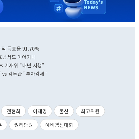
적 득표율 91.70%
K·호남서도 이어가나
vs 기재위 "내년 시행"
 vs 김두관 "부자감세"
전현희
이재명
울산
최고위원
주
권리당원
예비경선대회