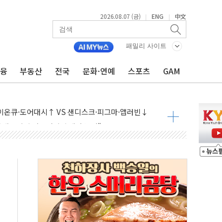
2026.08.07 (금)
ENG
中文
|
|
패밀리 사이트
금융
부동산
전국
문화·연예
스포츠
GAM
 나토 회원국 공격 검토… 거짓 깃발 작전"
재회…로봇·AI 데이터센터·모빌리티 구체화
·아이온큐·도어대시↑ VS 샌디스크·피그마·앱러빈↓
 반대…상법·자본시장법 개정 논의"
 차익실현 속 혼조세...웨스턴디지털·샌디스크↓
에 긴급 안보 점검회의
호르무즈 재개방 기대에 강세
조까지, 상승...호실적 보고 기업 상승세 뚜렷
인 '사파리' 공격… 시민들 공포감 극대화 전략
' 임시 주총 기대감에 홀로 상한가…마진 잔액은 사상 최고
버리지 위험수위…숨은 차입이 더 큰 변수"