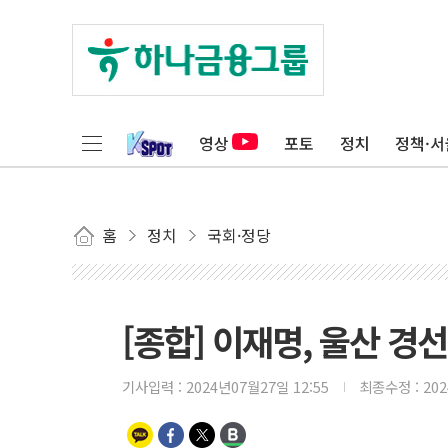
영상
포토
정치
정책·서
홈
정치
국회·정당
[종합] 이재명, 울산 경선 
기사입력 :
2024년07월27일 12:55
최종수정 :
20