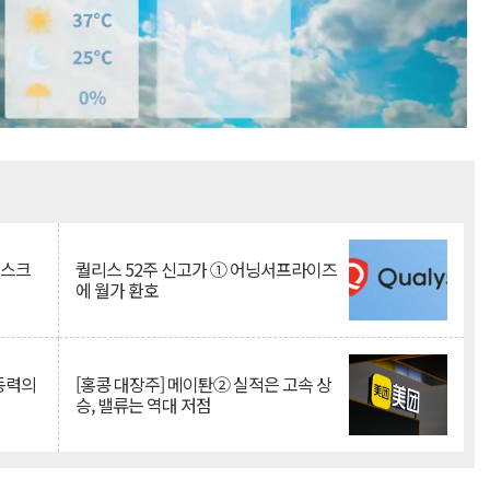
Mute
리스크
퀄리스 52주 신고가 ① 어닝서프라이즈
에 월가 환호
 동력의
[홍콩 대장주] 메이퇀② 실적은 고속 상
승, 밸류는 역대 저점