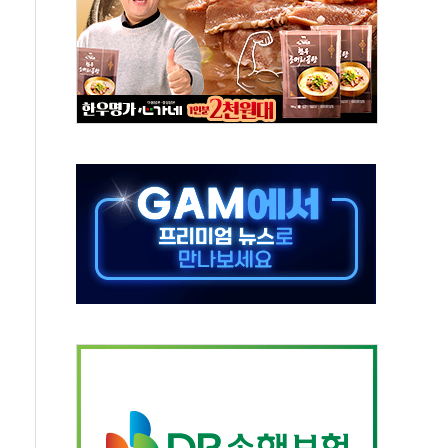
대응 1단계 진압 중
야, 경쟁상대 中과 비교해야"
하는 '선봉'의 대민 봉사
미사일 1발 발사… 올해 10번째·42일 만 도발
 새 안보 위기… 반군·마약카르텔이 습득해 전투 활용
어선 구조
무해한 표면 부식 물질"
분만에 진화...외국인 노동자 숨져
즌2