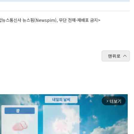
뉴스통신사 뉴스핌(Newspim), 무단 전재-재배포 금지>
맨위로
더보기
arrow_forward_ios