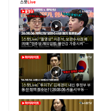
스팟
Live
[스팟Live] *풀영상* 이준석, 보완수사권 폐
지에 "민주당 개악입법, 불안감 가중시켜"｜
26.08.06 개혁신당 보완수사권 폐지 토론회
[스팟Live] '투미TV' 김제경이 내린 李정부 부
동산 정책 점수는? | 26.08.06 서울시 부동산
대토론회