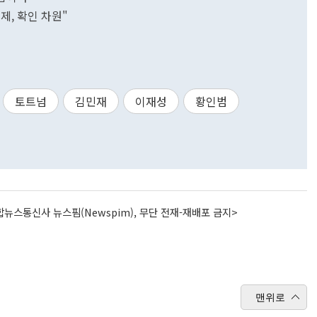
제, 확인 차원"
토트넘
김민재
이재성
황인범
뉴스통신사 뉴스핌(Newspim), 무단 전재-재배포 금지>
맨위로