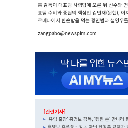
홍 감독이 대표팀 사령탑에 오른 뒤 선수와 면
표팀 수비와 중원의 핵심인 김민재(뮌헨), 이
르베나에서 한솥밥을 먹는 황인범과 설영우를
zangpabo@newspim.com
[관련기사]
'유럽 출장' 홍명보 감독, '캡틴 손' 만나러
홍명보 후폭풍…감독 아닌 집행부 교체가