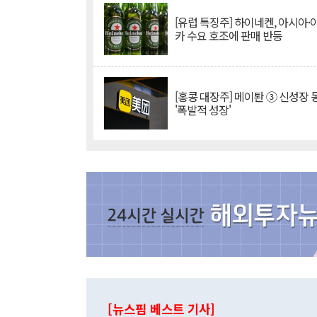
[유럽 특징주] 하이네켄, 아시아
카 수요 호조에 판매 반등
[홍콩 대장주] 메이퇀 ③ 신성장
'폭발적 성장'
[뉴스핌 베스트 기사]