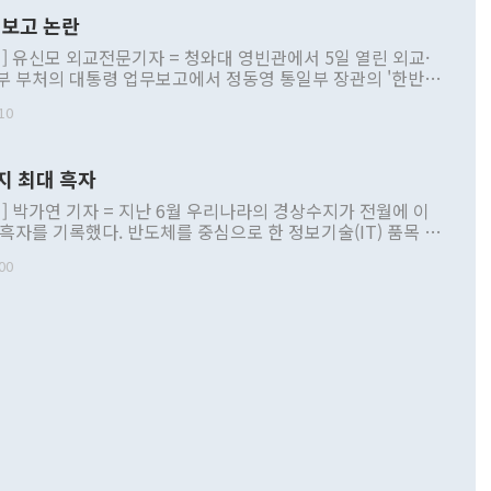
보고 논란
] 유신모 외교전문기자 = 청와대 영빈관에서 5일 열린 외교·
부 부처의 대통령 업무보고에서 정동영 통일부 장관의 '한반도
 구상'과 업무보고 발언이 논란을 빚고 있다. 이날 정 장관의
10
정부 내 조율을 거치지 않은 사안을 정책으로 추진하겠다고 공
는가 하면 사실 관계에 맞지 않은 설명도 있었다. 이재명 대통
로 신중을 기해 달라고 경고했고, 조현 외교부 장관은 '이상
지 최대 흑자
 근거한 비현실적 구상'이라는 비판을 내놨다. 그동안 정 장
책 관련 발언이 물의를 빚은 적은 여러 번 있지만 대통령과 유
] 박가연 기자 = 지난 6월 우리나라의 경상수지가 전월에 이
이 공개적으로 부정적 입장을 표명한 것은 이례적이다. 정 장
 흑자를 기록했다. 반도체를 중심으로 한 정보기술(IT) 품목 수
대북 접근법과 월권을 제어해야 한다는 목소리도 높아지고 있
간 상품수출이 처음으로 1000억달러를 넘어선 영향이다. [자
00
 따르
기자간담회를 하고 있다. [사진=통일부] 2026.07.23 ◆통일
 경상수지는 497억3000만달러 흑자로 집계됐다. 전월(386억
 넘어선 주장 정 장관은 이날 업무보고에서 '한반도 평화공존
)에 이어 두 달 연속 월간 기준 역대 최대 기록을 갈아치웠다.
 설명하면서 이재명 정부 2년차 핵심 과제로 상호 존중·평화
해 상반기 누적 경상수지 흑자는 1910억1000만달러를 기록
·핵 없는 한반도 등 3대 기본 방향을 제시했다. 정 장관은 "대
지 흑자를 견인한 것은 상품수지다. 6월 상품수지는 478억
언어는 멈춰야 한다"면서 주적 용어 대체를 주장했다. 지난 25
 흑자를 기록하며 전월에 이어 역대 최대를 다시 썼다. 국제수
D(완전하고 검증가능하며 되돌릴 수 없는 비핵화) 구도는 이미
수출은 1123억7000만달러로 전년 동월 대비 84.5% 증가하
했다. 또 "현 시점에서 흘러간 선(先)비핵화만 되뇌는 것은
 처음으로 1000억달러를 넘어섰다. 상품수입은 644억8000만
 데 힘이 되지 않는다"고 주장했다. 정 장관은 또 "정전 체제
6% 늘었다. 통관 기준으로는 반도체 수출이 전년 동월 대비
로 바꾸는 논의에 착수하겠다"면서 "북·미 정상회담 견인과
증했고 컴퓨터·주변기기(SSD)는 282.7% 증가했다. IT 품목
화의 동력을 확보하기 위해 최선을 다할 것"이라고 말했다. 하
.4% 늘었으며 비IT 품목도 ▲석유제품(47.5%) ▲화공품