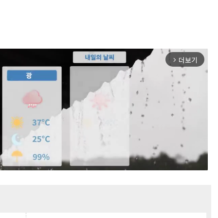
더보기
arrow_forward_ios
Mute