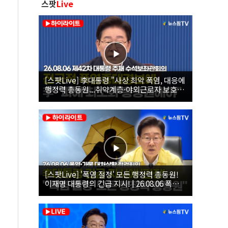
스팟
Live
[스팟Live] 李대통령 "사상 최악 폭염, 대응에
행정력 총동원...취약계층·야외근로자 보호에
힘써야"｜26.08.06 제42차 대통령 주재 수석
보좌관회의
[스팟Live] '폭염 절정' 모든 행정력 총동원!
이재명 대통령의 긴급 지시! | 26.08.06 폭염•
가뭄 대처상황 점검회의