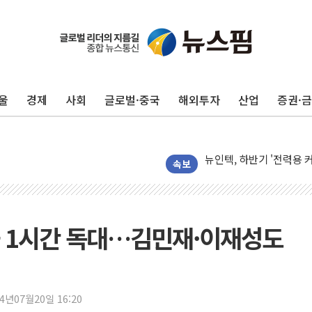
울
경제
사회
글로벌·중국
해외투자
산업
증권·
유인우주선 달 착륙지 선정
뉴인텍, 하반기 '전력용 
듀오백 정관영 대표, 자사
속보
BGF리테일, 2분기 영업익
휴젤, 매출 2545억원·
포스코, 희귀가스 사업 
과 1시간 독대…김민재·이재성도
진원생명과학, '코로나19 
경북도·대구시 '2차 공공기
서울 아파트값 0.26%
24년07월20일 16:20
효성중공업, 덴마크에 초고