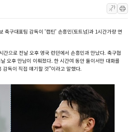
가
딥시크, AI 서비스 가격 
가
CJ프레시웨이, 2분기 영
초박빙 경선에 친명계 '추가
 축구대표팀 감독이 '캡틴' 손흥민(토트넘)과 1시간가량 면
구리시 입주업종 확대…'
KCC, 실적은 주춤했지만
정점식 "사관학교 통합 정
 시간으로 전날 오후 영국 런던에서 손흥민과 만났다. 축구협
이날 오후 만남이 이뤄졌다. 한 시간여 동안 둘이서만 대화를
장동혁 "李대통령 재판 
 감독이 직접 얘기할 것"이라고 말했다.
日, 아키타에 일본 최대 
[종합] 李대통령 "취약계
트럼프, 워시 연준의장과