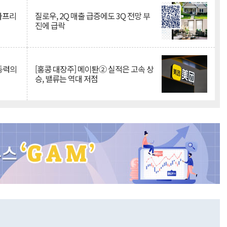
·아프리
질로우, 2Q 매출 급증에도 3Q 전망 부
진에 급락
 동력의
[홍콩 대장주] 메이퇀② 실적은 고속 상
승, 밸류는 역대 저점