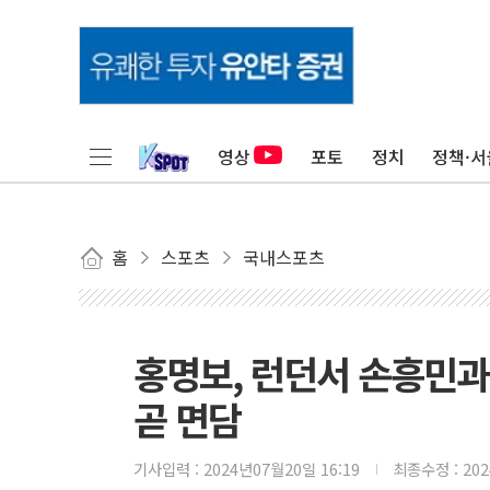
영상
포토
정치
정책·서
홈
스포츠
국내스포츠
홍명보, 런던서 손흥민
곧 면담
기사입력 :
2024년07월20일 16:19
최종수정 :
20