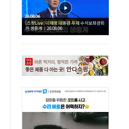
[스팟Live] 이재명 대통령 주재 수석보좌관회
의 생중계｜26.08.06