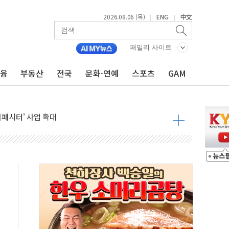
2026.08.06 (목)
ENG
中文
|
|
패밀리 사이트
금융
부동산
전국
문화·연예
스포츠
GAM
 밑그림, 중국 全月 1대 5백만 지질도 완성
커패시터' 사업 확대
주 추가 매입
 849억원…전년 比 22.3%↑
영업익 1037억원…상반기 역대 최대
항공우주·방산으로 넓힌다
DNA 백신 플랫폼' 美 특허 확보
관 이전' 대응 '맞손'
↑…상승폭 커졌지만 고가주택 밀집된 강남·서초 둔화
압변압기 첫 공급...국가 전력망에 첫 입성