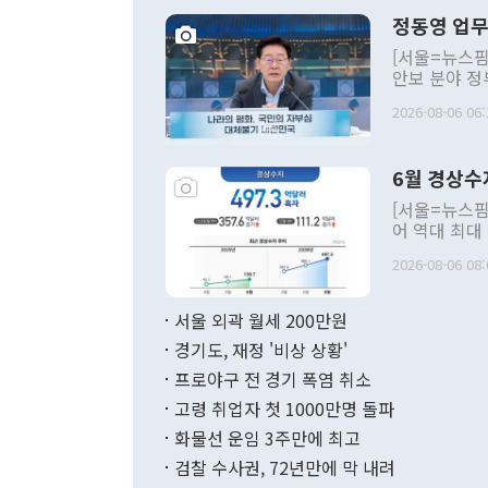
정동영 업무
[서울=뉴스핌
안보 분야 정
평화공존 발전
2026-08-06 06:
발언 중에는 
언한 것이 있
령은 공개적으
6월 경상수
주의적 희망에
관의 대북 정
[서울=뉴스핌
관 부처 장관
어 역대 최대
관의 무리한 
출 호조로 월
다. [정동영 통일부 장관이 지난달 23일 오후 서울 종로구 정부서울청사에
2026-08-06 08:
료=한국은행] 한국은행이 6일 발표한 '2026년 6월 국제수지(잠정)'에
서 취임 1주년 
면 지난 6월
부 장관 권한
1000만달러
서울 외곽 월세 200만원
발전 구상'을
이에 따라 올
적 갈등 해결
경기도, 재정 '비상 상황'
했다. 경상수
결과 혐오의 
9000만달러
프로야구 전 경기 폭염 취소
년간의 CVI
지 기준 상품
고령 취업자 첫 1000만명 돌파
무너졌다고도 
며 월간 기준
현실을 바꾸는
달러로 38.
화물선 운임 3주만에 최고
를 평화 체제
196.9% 급
검찰 수사권, 72년만에 막 내려
함께 4자 대
수출은 160