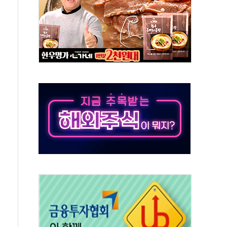
대대적 인상 계획...업계 파장 예고
업익 14.2% 감소…"온라인 사업으로 성장"
 투표' 요구...친청계 응집력 '희석' 전략 통할까
현대 테라타워 구리갈매' 공급
…'매출 절반' 실리콘 반등에 하반기 기대
치 프레임에 졸속 추진…'잼데믹' 안보까지 몰고 와"
재개해야 여론조사 51.9%…그것이 국민의 뜻"
규모의 AI 데이터센터 건설 추진
층 안부에 AI 활용…이주노동자 폭염 방치, 국격 훼손"
 수시 통화…독립성 논란 재점화