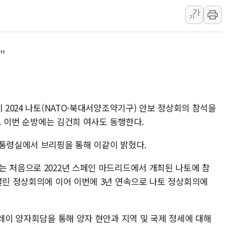
가
인천시 광복절 현수막 '태
가
병무청, 보충역 전면 손질…
홈플러스發 대형마트 판매,
"
윤준병·이해민 의원, '정부
'호우·산사태 주의보' 울진 
여야, 황희 '버스 하우스' 공
 2024 나토(NATO·북대서양조약기구) 안보 정상회의 참석을
다. 이번 순방에는 김건희 여사도 동행한다.
대통령실에서 브리핑을 통해 이같이 밝혔다.
는 처음으로 2022년 스페인 마드리드에서 개최된 나토에 참
 열린 정상회의에 이어 이번에 3년 연속으로 나토 정상회의에
릴레이 양자회담을 통해 양자 현안과 지역 및 국제 정세에 대해