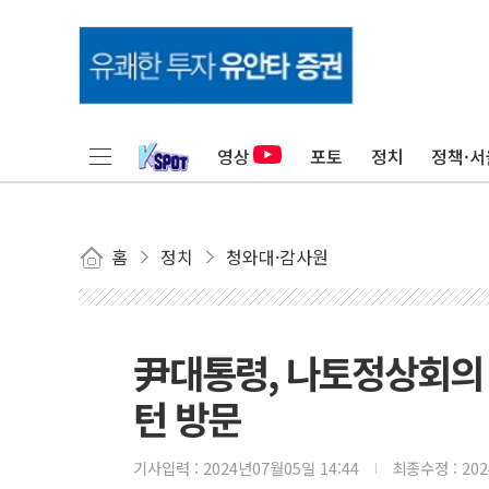
영상
포토
정치
정책·서
홈
정치
청와대·감사원
尹대통령, 나토정상회의 
턴 방문
기사입력 :
2024년07월05일 14:44
최종수정 :
20