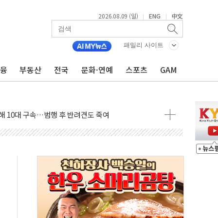
2026.08.09 (일)
ENG
中文
|
|
고 발생…작업자 1명 숨져
철강 AI융합실증센터' 들어선다
패밀리 사이트
대 숨진 채 발견...경찰, 조사 중
금융
부동산
전국
문화·연예
스포츠
GAM
1.48%p' 차 선두 유지...金 46.01% vs 鄭 44.53%
기 당선...합산득표율 68.63%
해 10대 구속…범행 후 반려견도 죽여
 정청래에 승리…金 48.54% vs 鄭 44.40%
경선 결과...김민석 48.54% 정청래 44.40%
발표...김민석 47.37% 정청래 45.71% 송영길 6.92%
발표...정청래 47.82% 김민석 46.35% 송영길 5.83%
발표...김민석 50.30% 정청래 41.94% 송영길 7.76%
객 400명 맞이…"마음 잇는 시간 되길"
 지급 확정되나…재상고 앞두고 막판 셈법
'행복상자' 전달