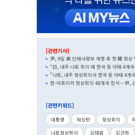
[관련기사]
尹, 9일 美 인태사령부 개명 후 첫 韓 정
"日, 내주 나토 회의 때 한국 등 아태 4개
"나토, 내주 정상회의서 한국 등 아태 4개
한-아프리카 정상회의 48개국 참석…尹, 
[관련키워드]
대통령
워싱턴
정상회의
나토정상회의
김태효
김건희