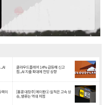
Mute
.AI
클라우드플레어 14% 급등해 신고
점...AI 지출 확대에 전망 상향
 동력의
[홍콩 대장주] 메이퇀② 실적은 고속 상
승, 밸류는 역대 저점