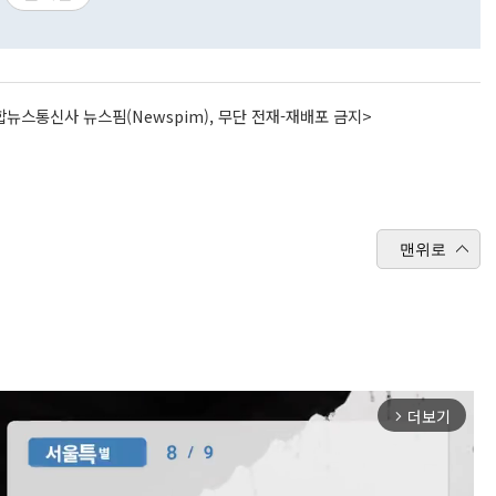
뉴스통신사 뉴스핌(Newspim), 무단 전재-재배포 금지>
맨위로
더보기
arrow_forward_ios