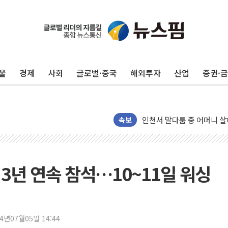
평택 진위면 공장서 질식사
포항 블루밸리 국가산단에 '
상주 낙동강 선착장 하류서 50
울
경제
사회
글로벌·중국
해외투자
산업
증권·
[종합] 김민석, 정청래에 누적 '
민주당 경북도당위원장에 오중
인천서 말다툼 중 어머니 살
김민석, 강원·대구·경북 경선서
속보
[속보] 민주, 강원·대구·경북 
[속보] 민주, 경북 경선 결과 
[속보] 민주, 대구 경선 결과 
3년 연속 참석…10~11일 워싱
[속보] 민주, 강원 경선 결과 
정재헌 CEO, SKT 장기고
최태원, 노소영에 9440억
24년07월05일 14:44
하나금융, 명동 소상공인에 