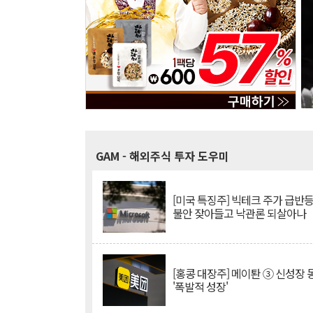
GAM
- 해외주식 투자 도우미
[미국 특징주] 빅테크 주가 급반등..
불안 잦아들고 낙관론 되살아나
[홍콩 대장주] 메이퇀 ③ 신성장
'폭발적 성장'