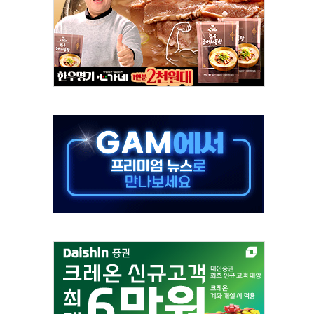
극기 거꾸로' 논란…이틀만에 철거
 예술·체육요원 최대 33% 감축
 역대 최대폭 감소한 9.4%↓…유통업계 양극화 심화
 특사'로 콜롬비아 대통령 취임식 참석
시간당 30mm 강한 비...호우 피해 없어
방…野 "청년 우롱 기괴" vs 與 "송구한 해프닝"