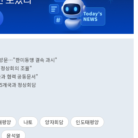
상 방문…"한미동맹 결속 과시"
국 정상회의 조율"
국과 협력 공동문서"
25개국과 정상회담
태평양
나토
양자회담
인도태평양
윤석열