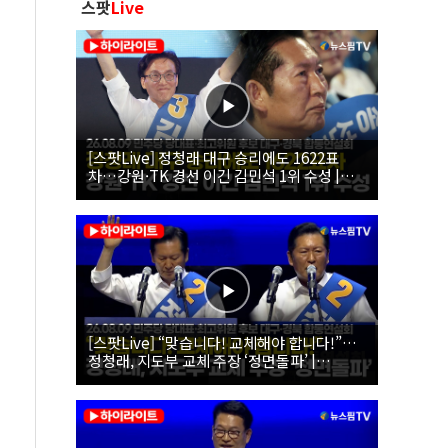
스팟
Live
[스팟Live] 정청래 대구 승리에도 1622표
차…강원·TK 경선 이긴 김민석 1위 수성 |
26.08.09 더불어민주당 당대표·최고위원 후
보 대구·경북 합동연설회
[스팟Live] “맞습니다! 교체해야 합니다!”…
정청래, 지도부 교체 주장 ‘정면돌파’ |
26.08.09 더불어민주당 당대표·최고위원 후
보 대구·경북 합동연설회