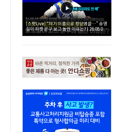
[스팟Live] “자기 이름으로 정당명을…” 송영
길이 피켓 문구 보고 놀란 이유는? | 26.08.09
더불어민주당 당대표·최고위원 후보 대구·경
북 합동연설회