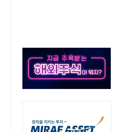
…공습 한계·탄약 부족 현실화
50㎜ 폭우…강원 동해안 강한 비 이어져
 환경미화원 수거차에 치여 사망
동…60대 남성 2명 숨져
보는 일 없게"…'결혼 페널티' 22개 과제 손본다
터보트 전복…1명 사망·1명 실종
의 날 참석..."국제적 시민 연대로 목소리 내야"
 실종 60대 나흘만에 숨진 채 발견
 살해 10대 아들 체포
' 받아친 정청래…제주 연설서 신경전 고조