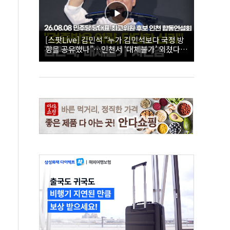
[스팟Live] 김민석 “누가 김민석보다 국정 방
향을 공유했나”…인천서 ‘대체불가’ 외쳤다 |
26.08.08 더불어민주당 당대표·최고위원 후
보 인천 합동연설회