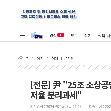
영상
포토
정치
정책·서
홈
정치
청와대·감사원
[전문] 尹 "25조 소상
저율 분리과세"
기사입력 :
2024년07월03일 11:18
최종수정 :
20