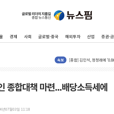
울
경제
사회
글로벌·중국
해외투자
산업
증권·
포항시 재난예산 40억 긴급 
울진·영덕 '호우특보'-포항 '
[종합] 김민석, 정청래에 '0.86
속보
인천 합동연설회 나선 송영길
김민석, 2주차 제주·인천 경선서
인사하는 김민석 당대표 후보
공인 종합대책 마련...배당소득세에
[속보] 민주, 제주·인천 경선 결
[속보] 민주, 인천 경선 결과 발
[속보] 민주, 제주 경선 결과 발
24년07월03일 11:18
이번주 국내 주요 금융일정(8.1