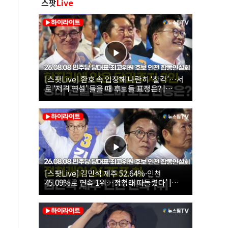
스팟
Live
[스팟Live] 환호 속 입장해 나란히 ‘찰칵’…서
로 ‘저격 연설’ 들을 때 후보들 표정은? |
26.08.08 더불어민주당 당대표·최고위원 후
보 인천 합동연설회
[스팟Live] 김민석 제주 52.64%·인천
45.09%로 연속 1위…정청래 따돌렸다’ |
26.08.08 더불어민주당 당대표·최고위원 후
보 인천 합동연설회