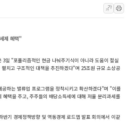
美, 이란전 출구전략 만지작
가
가
강릉·동해·삼척 시간당 최대 
폐기물 수거하다 참변…60대
서울 중랑구 주택가서 흉기 난
 세제 혜택"
李대통령 "결혼 때문에 손해 
"
여수 오동도 인근 해상서 모
추미애, '위안부' 피해자 기림
은 3일 "포퓰리즘적인 현금 나눠주기식이 아니라 도움이 절실
인천 선재도 갯벌서 해루질 중
펼치고 구조적인 대책을 추진하겠다"며 25조원 규모 소상공
인천서 말다툼 중 어머니 흉기
'화합' 꺼낸 김민석에 '뻔뻔
 제공하는 밸류업 프로그램을 정착시키고 확산하겠다"며 "이를
 혜택을 주고, 주주들의 배당소득세에 대해 저율 분리과세를
하반기 경제정책방향 및 역동경제 로드맵 발표 회의에서 이같