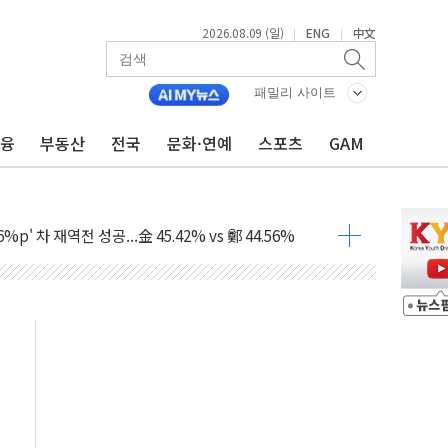
2026.08.09 (일)
ENG
中文
|
|
패밀리 사이트
금융
부동산
전국
문화·연예
스포츠
GAM
투입…고수온 양식장 복구·지원 '총력'
산사태 주의보'...경북도, 호우 피해·통제구간 없어
%p' 차 재역전 성공...金 45.42% vs 鄭 44.56%
·정청래·김민석 당대표 후보
 정청래에 승리...47.75% vs 42.08%
과 발표...김민석 47.75% 정청래 42.08%
표...김민석 45.09% 정청래 43.27% 송영길 11.63%
표...김민석 52.64% 정청래 39.89% 송영길 7.47%
0~8.14)