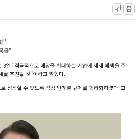
가
'화합' 꺼낸 김민석에 '뻔뻔
가
李대통령, ISA 개편 재검토 
동해중부 전 해상 풍랑주의보…
연일 폭염에 온열질환 사망 
화"
中 전방위 아파트 부양, 수도
공급"
인제 용대리 계곡서 수위 상
은 3일 "적극적으로 배당을 확대하는 기업에 세제 혜택을 주
세를 추진할 것"이라고 밝혔다.
으로 성장할 수 있도록 성장 단계별 규제를 합리화하겠다"고