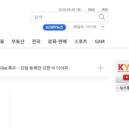
2026.08.08 (토)
ENG
中文
|
|
 정청래에 승리...47.75% vs 42.08%
과 발표...김민석 47.75% 정청래 42.08%
패밀리 사이트
표...김민석 45.09% 정청래 43.27% 송영길 11.63%
금융
부동산
전국
문화·연예
스포츠
GAM
표...김민석 52.64% 정청래 39.89% 송영길 7.47%
0~8.14)
…공습 한계·탄약 부족 현실화
50㎜ 폭우…강원 동해안 강한 비 이어져
 환경미화원 수거차에 치여 사망
동…60대 남성 2명 숨져
보는 일 없게"…'결혼 페널티' 22개 과제 손본다
터보트 전복…1명 사망·1명 실종
의 날 참석..."국제적 시민 연대로 목소리 내야"
 실종 60대 나흘만에 숨진 채 발견
 살해 10대 아들 체포