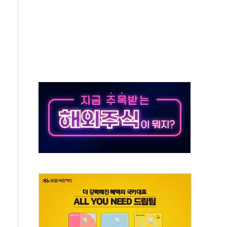
' 받아친 정청래…제주 연설서 신경전 고조
지시…與 "적극 환영"·野 "졸속 국정"
10일까지 최대 3.5m 높은 물결
23명…정부, 비상대응기구 가동
 베이징도 부동산 규제 철폐
승으로 피서객 7명 고립…전원 구조