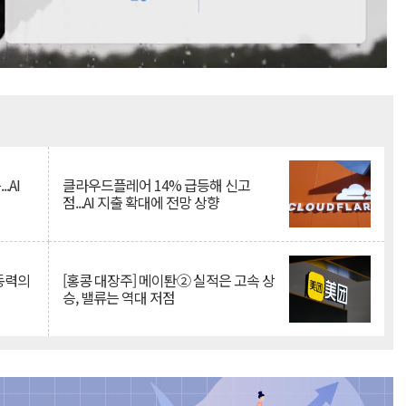
Mute
.AI
클라우드플레어 14% 급등해 신고
점...AI 지출 확대에 전망 상향
 동력의
[홍콩 대장주] 메이퇀② 실적은 고속 상
승, 밸류는 역대 저점