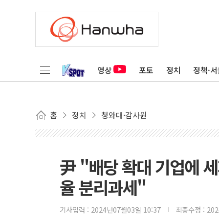
영상
포토
정치
정책·서
홈
정치
청와대·감사원
尹 "배당 확대 기업에 
율 분리과세"
기사입력 :
2024년07월03일 10:37
최종수정 :
20