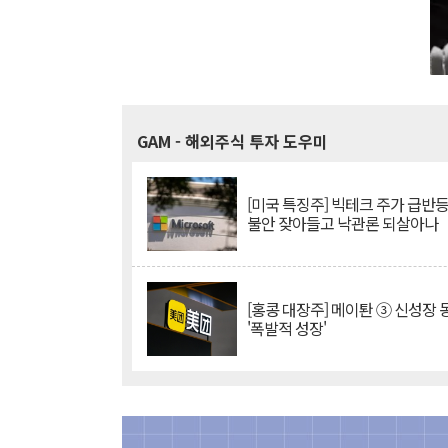
GAM
- 해외주식 투자 도우미
[미국 특징주] 빅테크 주가 급반등..
불안 잦아들고 낙관론 되살아나
[홍콩 대장주] 메이퇀 ③ 신성장
'폭발적 성장'