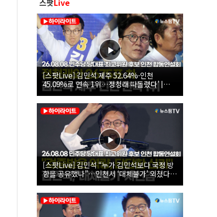
스팟
Live
[스팟Live] 김민석 제주 52.64%·인천
45.09%로 연속 1위…정청래 따돌렸다’ |
26.08.08 더불어민주당 당대표·최고위원 후
보 인천 합동연설회
[스팟Live] 김민석 “누가 김민석보다 국정 방
향을 공유했나”…인천서 ‘대체불가’ 외쳤다 |
26.08.08 더불어민주당 당대표·최고위원 후
보 인천 합동연설회