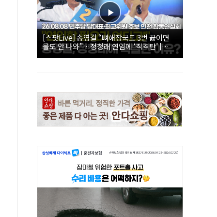
[스팟Live] 송영길 “뼈해장국도 3번 끓이면
물도 안 나와”…정청래 연임에 ‘직격탄’ |
26.08.08 더불어민주당 당대표·최고위원 후
보 인천 합동연설회