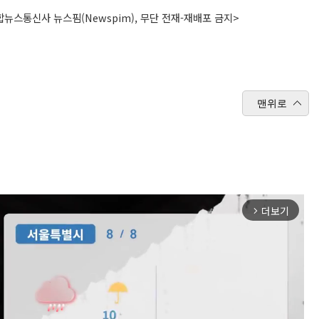
뉴스통신사 뉴스핌(Newspim), 무단 전재-재배포 금지>
맨위로
더보기
arrow_forward_ios