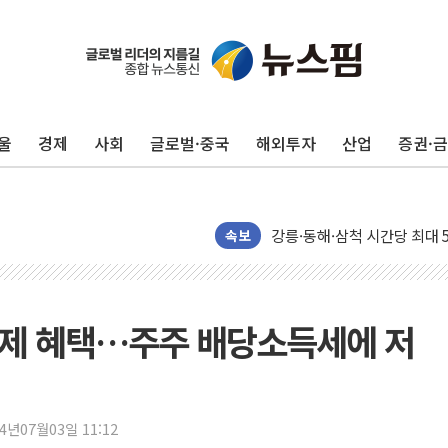
김민석, 2주차 제주·인천 경선서
[속보] 민주, 제주·인천 경선 결
[속보] 민주, 인천 경선 결과 발
울
경제
사회
글로벌·중국
해외투자
산업
증권·
[속보] 민주, 제주 경선 결과 발
이번주 국내 주요 금융일정(8.1
美, 이란전 출구전략 만지작
강릉·동해·삼척 시간당 최대 
속보
폐기물 수거하다 참변…60대
서울 중랑구 주택가서 흉기 난
李대통령 "결혼 때문에 손해 
세제 혜택…주주 배당소득세에 저
여수 오동도 인근 해상서 모
추미애, '위안부' 피해자 기림
인천 선재도 갯벌서 해루질 중
24년07월03일 11:12
인천서 말다툼 중 어머니 흉기