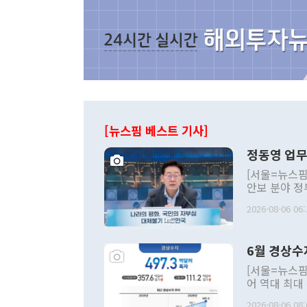
[뉴스핌 베스트 기사]
정동영 업무
[서울=뉴스핌
안보 분야 정
평화공존 발전
2026-08-06 06:
발언 중에는 
언한 것이 있
령은 공개적으
6월 경상수
주의적 희망에
관의 대북 정
[서울=뉴스핌
관 부처 장관
어 역대 최대
관의 무리한 
출 호조로 월
다. [정동영 통일부 장관이 지난달 23일 오후 서울 종로구 정부서울청사에
2026-08-06 08: