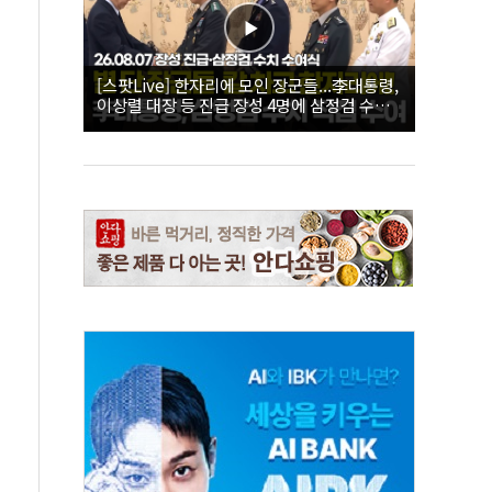
[스팟Live] 한자리에 모인 장군들...李대통령,
이상렬 대장 등 진급 장성 4명에 삼정검 수치
직접 수여｜26.08.07 장성 진급·삼정검 수치
수여식