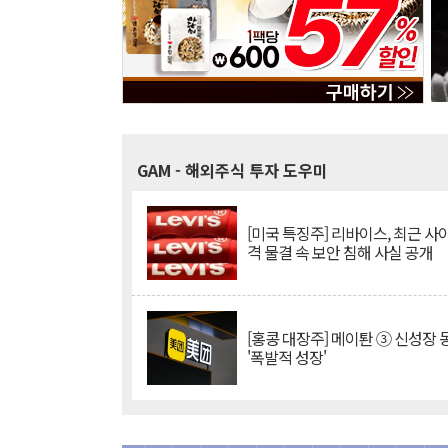
GAM
- 해외주식 투자 도우미
[미국 특징주] 리바이스, 최근 사
격 물결 속 보안 침해 사실 공개
[홍콩 대장주] 메이퇀 ③ 신성장
'폭발적 성장'