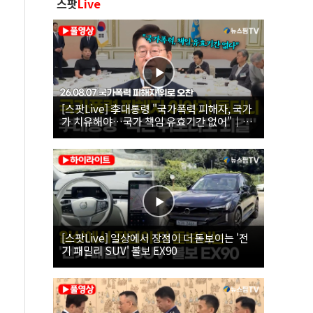
스팟
Live
[스팟Live] 李대통령 "국가폭력 피해자, 국가
가 치유해야…국가 책임 유효기간 없어"｜
26.08.07 국가폭력 피해자 위로 오찬
[스팟Live] 일상에서 장점이 더 돋보이는 '전
기 패밀리 SUV' 볼보 EX90