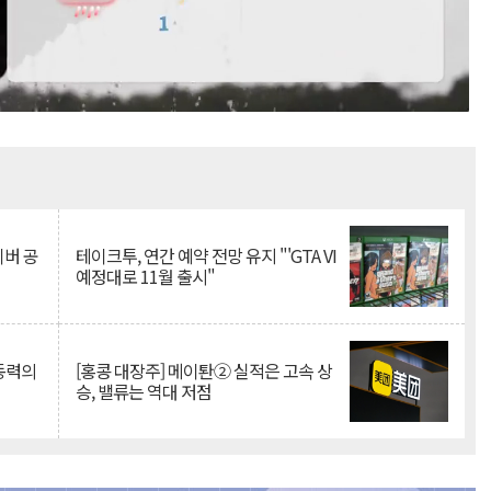
Mute
이버 공
테이크투, 연간 예약 전망 유지 "'GTA VI
예정대로 11월 출시"
 동력의
[홍콩 대장주] 메이퇀② 실적은 고속 상
승, 밸류는 역대 저점