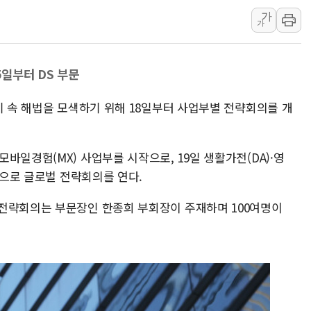
가
특정 정치인 측근 포항시 정책특보 내정설...포항시 '시끌'
가
李 "해남 태양광, 대한민국 다음 100년 밑거름…수도권 집
李 대통령, '6시간 마라톤 부동산 2차 회의' 주재… "전폭
5일부터 DS 부문
트럼프, 中 겨냥 폴리실리콘 관세 15% 부과…美 태양광주
[사진] 빈살만과 에르도안의 만남
기 속 해법을 모색하기 위해 18일부터 사업부별 전략회의를 개
이란와이어 "이란 최고지도자 위독…곧 사망해도 놀랍지 
바일경험(MX) 사업부를 시작으로, 19일 생활가전(DA)·영
순으로 글로벌 전략회의를 연다.
전략회의는 부문장인 한종희 부회장이 주재하며 100여명이