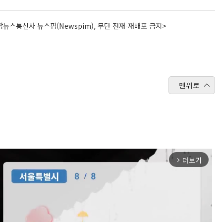
뉴스통신사 뉴스핌(Newspim), 무단 전재-재배포 금지>
맨위로
더보기
arrow_forward_ios