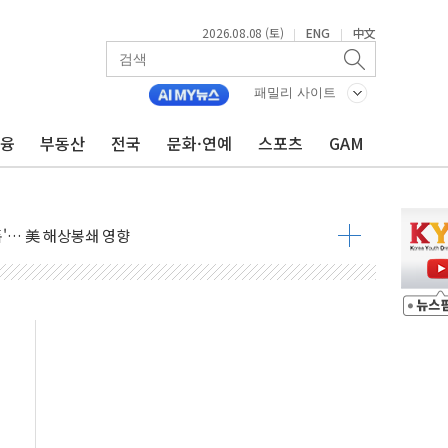
2026.08.08 (토)
ENG
中文
|
|
낮아지며 상승… STOXX 600 지수는 나흘 연속 최고치
세
패밀리 사이트
엘·이란 위협에 맞설 자체 억지력 강화
금융
부동산
전국
문화·연예
스포츠
GAM
동
톱'… 美 해상봉쇄 영향
각
체주 '활짝'
스닥 선물 1%대 상승
상 기대 후퇴
·태양광주↑ VS 트레이드데스크·웬디스↓
 끝까지 찾겠다"