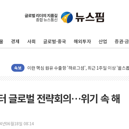
유럽증시, 美 고용 예상 밖 부진에 연준 금리 인상 가능성 
미 연준 매파 기세 꺾이나…고용 감소에 9월 동결 전망 우
[종합] 이슬람 수니파 3국, '공동방위협정' 체결… 이스라
울
경제
사회
글로벌·중국
해외투자
산업
증권·
트럼프, 백신·자폐증 행정명령 검토…"이르면 다음 주"
美 항소법원, 백악관 무도회장 공사 중단 명령…트럼프 제
이란 핵심 원유 수출항 '하르그섬', 최근 1주일 이상 '올스
美 고용 쇼크에 엔화 장중 급등…시장은 "또 개입했나" 촉
속보
[AI MY 뉴스] 뉴욕 반도체주 프리뷰...美 고용 쇼크에 반도
뉴욕증시 프리뷰, 美 고용 쇼크에 금리 인상 우려 후퇴…나
[종합] 美 7월 고용 2만3000명 감소 '쇼크'…9월 금리 인
부터 글로벌 전략회의…위기 속 해
[사진] 이슬람 수니파 3개국, 공동방위협정 체결
뉴욕증시 개장 전 특징주...아틀라시안·클라우드플레어
보훈부, 미 DPAA와 MOU… "6·25 미군 실종자 7359명
24년06월18일 08:14
트럼프 "금리 내려야"…파월 때와 달리 워시엔 톤 낮춰