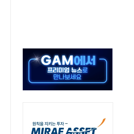
중 완화 전환점"
적 공급 확대·속도전 총력"
 급등
않아"