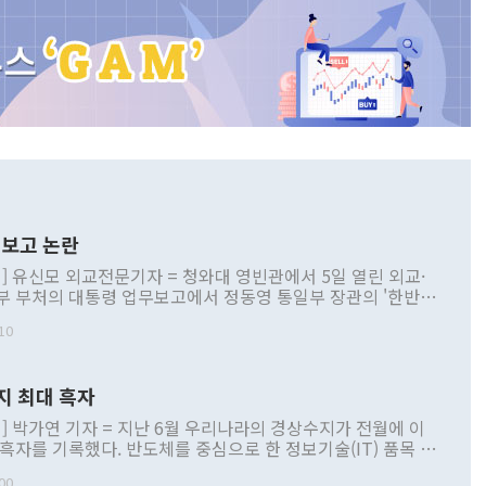
보고 논란
] 유신모 외교전문기자 = 청와대 영빈관에서 5일 열린 외교·
부 부처의 대통령 업무보고에서 정동영 통일부 장관의 '한반도
 구상'과 업무보고 발언이 논란을 빚고 있다. 이날 정 장관의
10
정부 내 조율을 거치지 않은 사안을 정책으로 추진하겠다고 공
는가 하면 사실 관계에 맞지 않은 설명도 있었다. 이재명 대통
로 신중을 기해 달라고 경고했고, 조현 외교부 장관은 '이상
지 최대 흑자
 근거한 비현실적 구상'이라는 비판을 내놨다. 그동안 정 장
책 관련 발언이 물의를 빚은 적은 여러 번 있지만 대통령과 유
] 박가연 기자 = 지난 6월 우리나라의 경상수지가 전월에 이
이 공개적으로 부정적 입장을 표명한 것은 이례적이다. 정 장
 흑자를 기록했다. 반도체를 중심으로 한 정보기술(IT) 품목 수
대북 접근법과 월권을 제어해야 한다는 목소리도 높아지고 있
간 상품수출이 처음으로 1000억달러를 넘어선 영향이다. [자
00