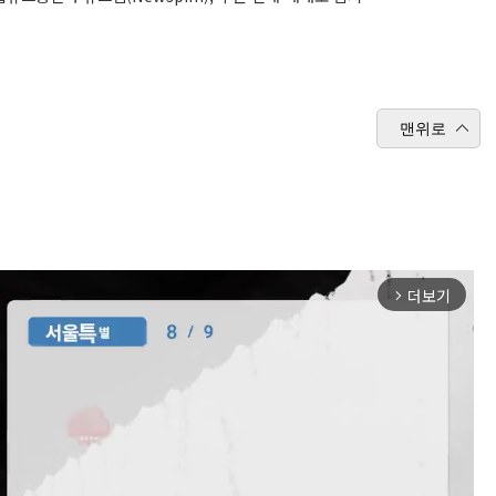
맨위로
더보기
arrow_forward_ios