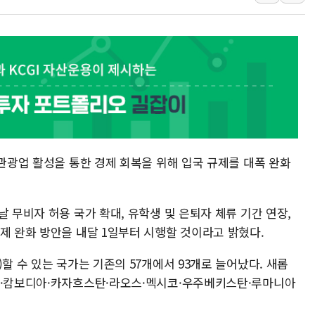
롯데백화점, 앰배서더 2기
한수원 "폭염 속 전력수급
박형수 의원 '선관위 견제·감
장동혁, 李 대통령에 "결혼
정부, 독도 조사활동 日 항
김성회, 국민의힘에 "청년
 관광업 활성을 통한 경제 회복을 위해 입국 규제를 대폭 완화
날 무비자 허용 국가 확대, 유학생 및 은퇴자 체류 기간 연장,
제 완화 방안을 내달 1일부터 시행할 것이라고 밝혔다.
할 수 있는 국가는 기존의 57개에서 93개로 늘어났다. 새롭
도·캄보디아·카자흐스탄·라오스·멕시코·우주베키스탄·루마니아