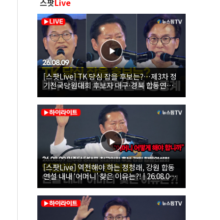
스팟
Live
[스팟Live] TK 당심 잡을 후보는?…제3차 정
기전국당원대회 후보자 대구·경북 합동연설
회 생중계 | 26.08.09
[스팟Live] 역전해야 하는 정청래, 강원 합동
연설 내내 ‘어머니’ 찾은 이유는?! | 26.08.09
더불어민주당 당대표·최고위원 후보 강원 합
동연설회