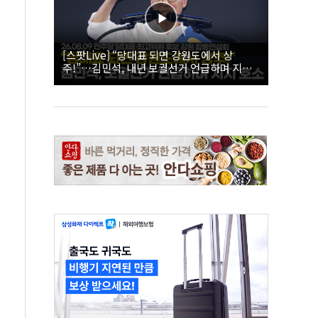
[스팟Live] “당대표 되면 강원도에서 상
주!”…김민석, 내년 보궐선거 언급하며 지지
호소 | 26.08.09 더불어민주당 당대표·최고위
원 후보 강원 합동연설회