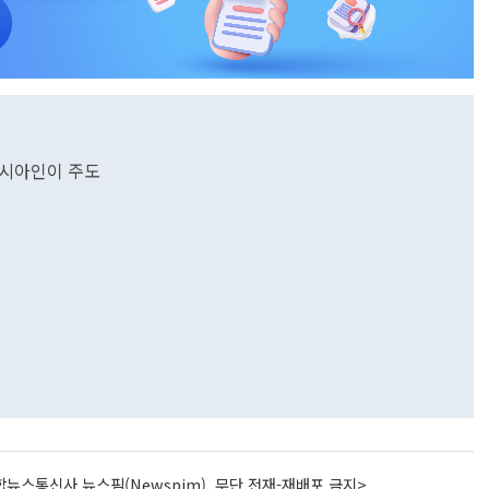
·러시아인이 주도
행
뉴스통신사 뉴스핌(Newspim), 무단 전재-재배포 금지>