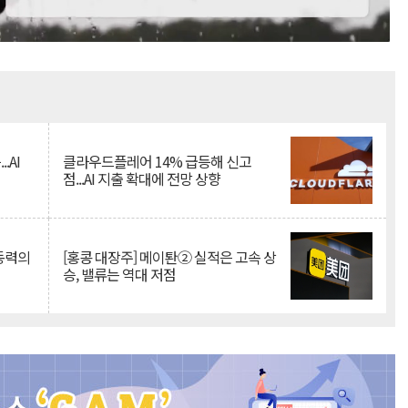
Mute
.AI
클라우드플레어 14% 급등해 신고
점...AI 지출 확대에 전망 상향
 동력의
[홍콩 대장주] 메이퇀② 실적은 고속 상
승, 밸류는 역대 저점