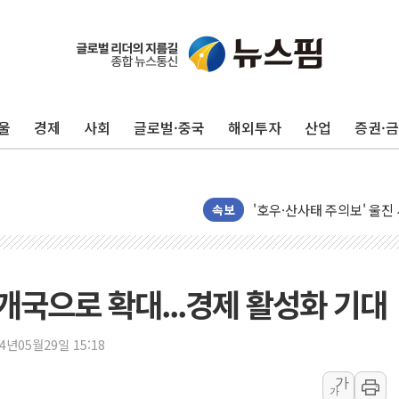
하나금융, 명동 소상공인에 
인천시 광복절 현수막 '태
병무청, 보충역 전면 손질…
울
경제
사회
글로벌·중국
해외투자
산업
증권·
홈플러스發 대형마트 판매,
윤준병·이해민 의원, '정부
'호우·산사태 주의보' 울진 
여야, 황희 '버스 하우스' 
속보
풀무원재단, '국제과학연극제
현대그린푸드 '텍사스로드하
與 "세제개편안 8월 말 당
3개국으로 확대...경제 활성화 기대
경인고속도로서 차량 4대 연
"AI가 먼저 알아채고 고친
24년05월29일 15:18
삼성전자, 美국립연구소와 
가
가
[인사] 국무조정실·국무