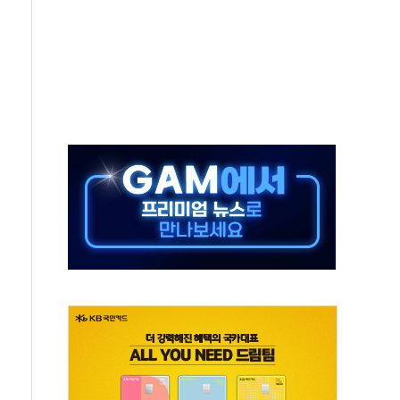
 모집…지역 크리에이터 확대
 이상무"…김회천 사장, 원전 현장점검
독 강화' 2개 법 대표 발의
 페널티 만든 건 이 정권…신생아 특례 대출까지 줄여"
의에 "수용할 수 없다" 반박
 결혼까지 정쟁 소재 삼아…청년 삶 가로막는 걸림돌"