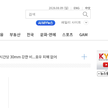
2026.08.09 (일)
ENG
中文
|
|
'행복상자' 전달
극기 거꾸로' 논란…이틀만에 철거
패밀리 사이트
 예술·체육요원 최대 33% 감축
금융
부동산
전국
문화·연예
스포츠
GAM
 역대 최대폭 감소한 9.4%↓…유통업계 양극화 심화
 특사'로 콜롬비아 대통령 취임식 참석
시간당 30mm 강한 비...호우 피해 없어
공방…野 "청년 우롱 기괴" vs 與 "송구한 해프닝"
 2026'서 어린이 과학연극 2편 수상
우스' 잠실점, 직장인 핫플레이스로 부상
정 조율 완료…초고가·비거주 1주택 등 여론 수렴"
쇄 추돌…7세 남아 등 4명 부상
다"…LG유플러스, AI 홈네트워크 구현 첫발
영하 30도 극저온 난방기술 개발한다
총리비서실