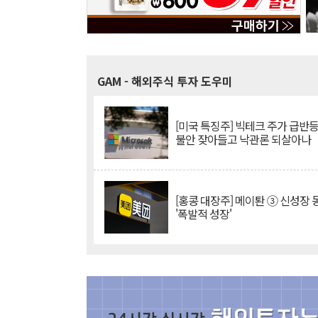
GAM
- 해외주식 투자 도우미
[미국 특징주] 빅테크 주가 급반등..
불안 잦아들고 낙관론 되살아나
[홍콩 대장주] 메이퇀 ③ 신성장
'폭발적 성장'