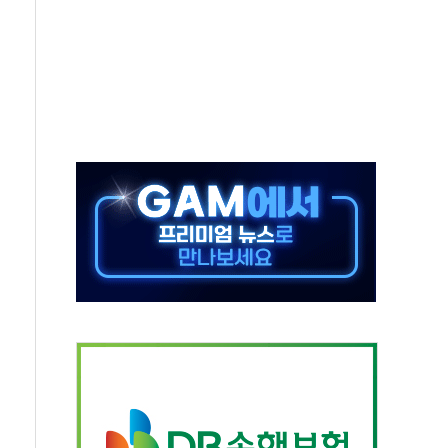
...석유·가스주 올랐지만 빈그룹이 상쇄
총수요 104.3GW 기록
 위기 고조되는 또 다른 중동 화약고
름나기 [뉴스핌 줌인]
 실시
 온열질환자 2872명
 與 내부서 '총선·대선 직격탄' 우려