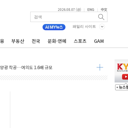
2026.08.07 (금)
ENG
中文
|
|
패밀리 사이트
금융
부동산
전국
문화·연예
스포츠
GAM
도 놀랍지 않아"
태양광 착공…여의도 1.6배 규모
...금융주 낙폭 커
정책 아냐" 해명
~9일 최대 100mm 호우
결… 수니파 국가들의 새 안보 협력 구도
비온 59㎡ 18억원대
-서울시 '정책 엇박자'
생애최초만 경쟁 치열
래·ETF 매수에도 고유가·금리·입법 지연 '삼중 부담'