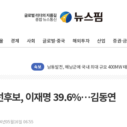
울
경제
사회
글로벌·중국
해외투자
산업
증권·
[사진] 빈살만과 에르도안의 만남
이란와이어 "이란 최고지도자 위독…곧 사망해
남동발전, 해남군에 국내 최대 규모 400MW 
[인도증시] 중동 불안 속 유가 상승에 소폭 하락
속보
황희 '폐버스 청년주택' SNS 글 역풍에 "정부
폭염 누그러지고 가뭄 숙지나...경북동해안권 8
사우디·튀르키예·파키스탄, '공동방위협정' 체
선후보, 이재명 39.6%…김동연
신길동 신축도 3.3㎡당 7250만원…써밋 클라
용산공원·그린벨트로 또 충돌…반복되는 국토부
[AI 부동산 투데이] 특공 전략도 '극과 극'…
24년05월16일 06:55
[코인시황] 비트코인 6만4000달러대 횡보…고