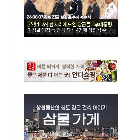
[스팟Live] 한자리에 모인 장군들...李대통령,
이상렬 대장 등 진급 장성 4명에 삼정검 수치
직접 수여｜26.08.07 장성 진급·삼정검 수치
수여식