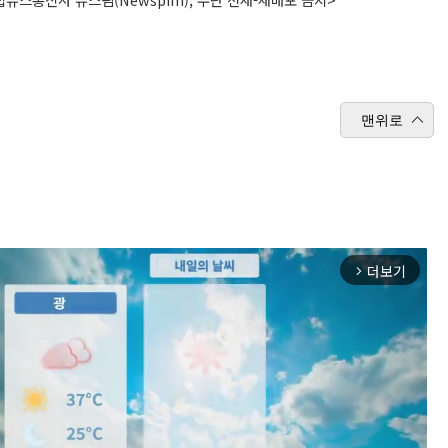
맨위로
더보기
arrow_forward_ios