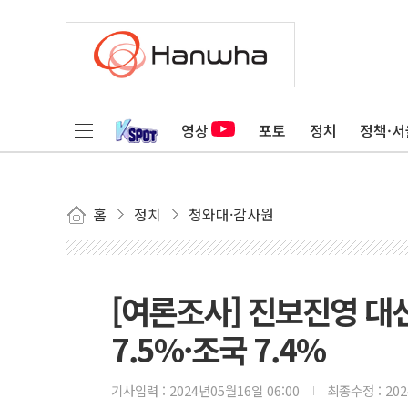
영상
포토
정치
정책·서
홈
정치
청와대·감사원
[여론조사] 진보진영 대
7.5%·조국 7.4%
기사입력 :
2024년05월16일 06:00
최종수정 :
20