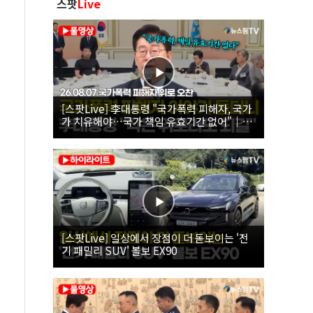
스팟
Live
[스팟Live] 李대통령 "국가폭력 피해자, 국가
가 치유해야…국가 책임 유효기간 없어"｜
26.08.07 국가폭력 피해자 위로 오찬
[스팟Live] 일상에서 장점이 더 돋보이는 '전
기 패밀리 SUV' 볼보 EX90