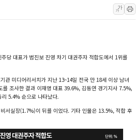
가
[베트남 증시] 유동성 부진 지속, 강보합 마감
가
'찜통더위'에 전력수요 역대 최고치 경신…한낮 
후티 반군, 예멘 정부군과 사우디 동시 공격…
42.5도 역대급 폭염…동물들도 특별식으로 여
경찰, 9월부터 '가족 사건' 못 맡는다…상피제
포스코홀딩스, 포스코인터·DX 지분 일부 매각
어민주당 대표가 범진보 진영 차기 대권주자 적합도에서 1위를
태국 학교서 중학생 총기 난사...최소 7명 사망
40.2도 찍은 서울 등 폭염중대경보 해제…누적
 미디어리서치가 지난 13~14일 전국 만 18세 이상 남녀
"文정부 악몽 재현 안돼"...李 부동산 세제안에
를 조사한 결과 이재명 대표 39.6%, 김동연 경기지사 7.5%,
총리 5.4% 순으로 나타났다.
비서실장(1.7%)이 뒤를 이었다. 기타 인물은 13.5%, 적합 후