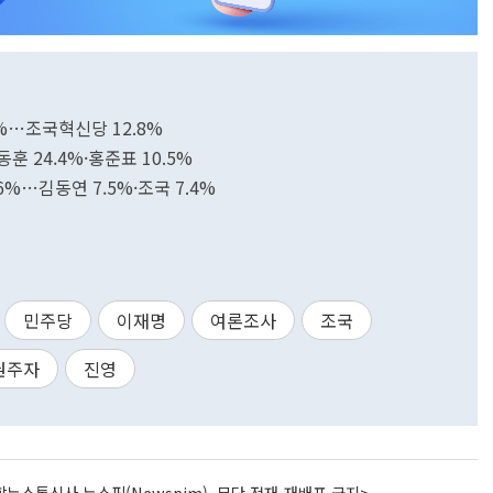
9%…조국혁신당 12.8%
 24.4%·홍준표 10.5%
6%…김동연 7.5%·조국 7.4%
민주당
이재명
여론조사
조국
권주자
진영
뉴스통신사 뉴스핌(Newspim), 무단 전재-재배포 금지>