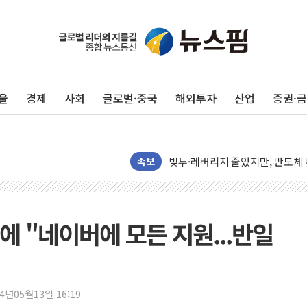
해군과 함께하는 '불금전파, 송정'
강원도 폭염특보 11일째…온열질환
[코인 시황] 비트코인, ETF 
울
경제
사회
글로벌·중국
해외투자
산업
증권·
[르포] 39도 폭염 속 잠실 개표소 
강원·전라권 폭염중대경보 확대…
빚투·레버리지 줄었지만, 반도체 
속보
양주 가전제품 창고서 화재…차량 
[2보] 북한, 원산서 동해상 단거
종로·중구 오피스 78%가 준공 
에 "네이버에 모든 지원...반일
법원, '관저 이전 봐주기 감사' 
성폭력 피해자 보호단체, 경찰수
우크라, 러 탄도미사일 공격에 속
"5.18은 북한 지령" 설교한 목사
24년05월13일 16:19