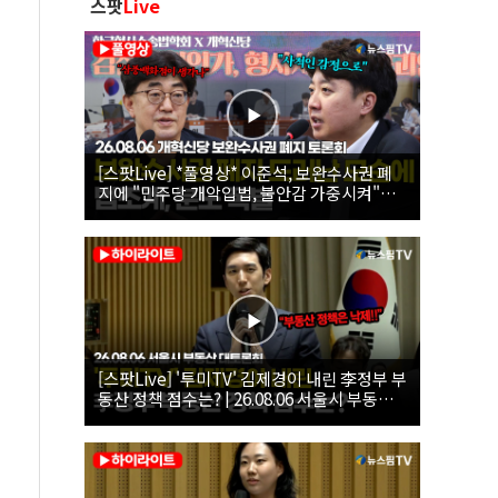
스팟
Live
[스팟Live] *풀영상* 이준석, 보완수사권 폐
지에 "민주당 개악입법, 불안감 가중시켜"｜
26.08.06 개혁신당 보완수사권 폐지 토론회
[스팟Live] '투미TV' 김제경이 내린 李정부 부
동산 정책 점수는? | 26.08.06 서울시 부동산
대토론회