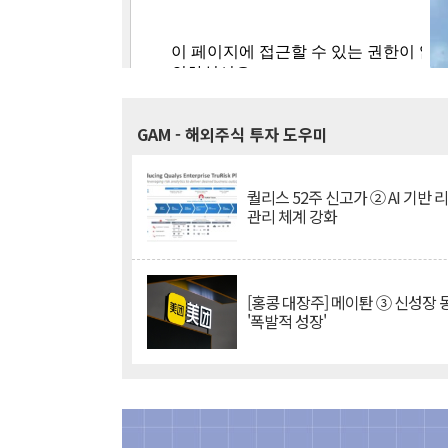
GAM
- 해외주식 투자 도우미
퀄리스 52주 신고가 ② AI 기반 
관리 체계 강화
[홍콩 대장주] 메이퇀 ③ 신성장
'폭발적 성장'