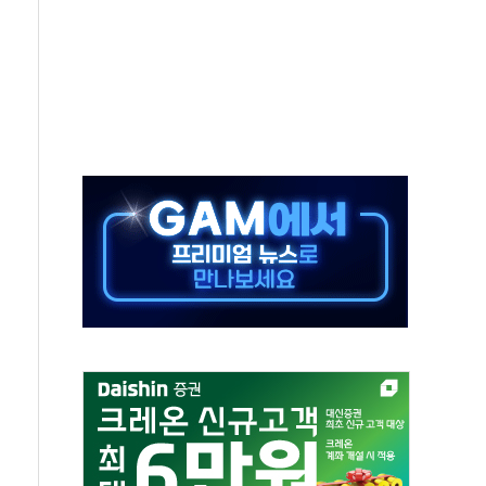
차 조사…'당정대 회의' 한동훈·방기선 수사도 속도
 절정…서울 한낮 39도
…30여분 만에 진화
연으로 형사사법 틀 바꿔…국민 불안감 가중"
억원…전년 比 21.2%↑
광…지역펀드 9·10호 확정
체 발사