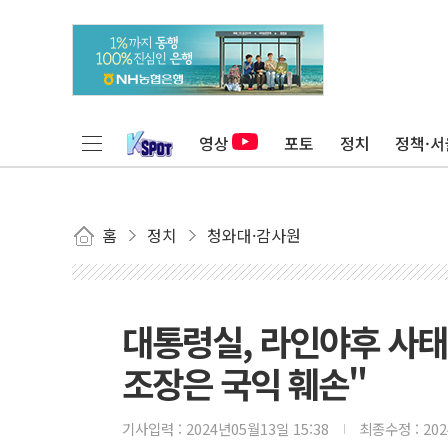
영상
포토
정치
정책·서
홈
정치
청와대·감사원
대통령실, 라인야후 사태
조장은 국익 훼손"
기사입력 :
2024년05월13일 15:38
최종수정 :
20