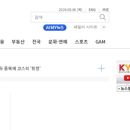
2026.08.06 (목)
ENG
中文
|
|
 시즌2
·가축 피해 최소화 '총력 대응'
패밀리 사이트
자금 유입에도 박스권…美 암호화폐 법안 처리 여부도 변수
금융
부동산
전국
문화·연예
스포츠
GAM
시위 '62일째'..."대부분 여기서 상주"
온열질환자 2665명·사망 23명
두 종목에 코스피 '휘청'
3대·건물 1동 전소
리 탄도미사일 발사
10년 이상…리뉴얼이 경쟁력 가른다
유병호 구속적부심 기각
사개혁위에 보완수사권 폐지 우려 전달
수무책… 패트리엇 미사일 지원, 작년의 3분의 1
 불구속 송치