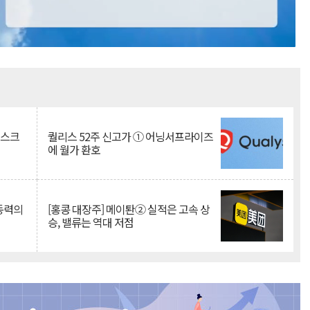
Mute
리스크
퀄리스 52주 신고가 ① 어닝서프라이즈
에 월가 환호
 동력의
[홍콩 대장주] 메이퇀② 실적은 고속 상
승, 밸류는 역대 저점