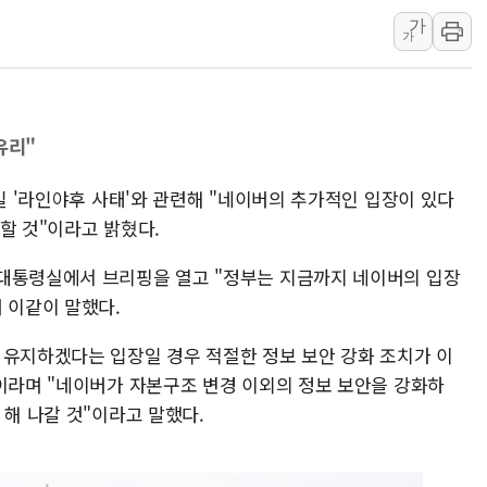
[종합] 특검, '양평' 원희룡 2
가
[내일날씨] 절기상 '입추'에 폭염
가
제천 바이오밸리 공장 옥상서 불
개혁신당 "민주, '盧 수사' 악
CJ온스타일, 2분기 영업익 260
유리"
AI 연산은 포항, 전력 저장은 영
[속보] 북, 동해상으로 미상 발사
3일 '라인야후 사태'와 관련해 "네이버의 추가적인 입장이 있다
할 것"이라고 밝혔다.
 대통령실에서 브리핑을 열고 "정부는 지금까지 네이버의 입장
 이같이 말했다.
 유지하겠다는 입장일 경우 적절한 정보 보안 강화 조치가 이
"이라며 "네이버가 자본구조 변경 이외의 정보 보안을 강화하
 해 나갈 것"이라고 말했다.