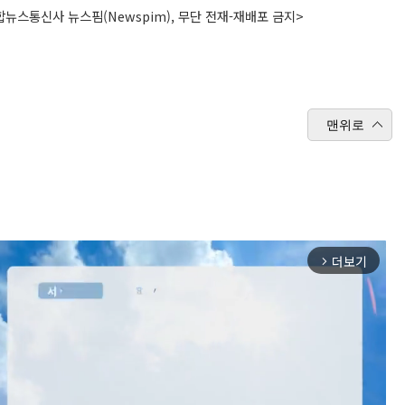
뉴스통신사 뉴스핌(Newspim), 무단 전재-재배포 금지>
맨위로
더보기
arrow_forward_ios