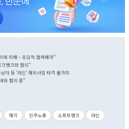
국익에 피해…초당적 협력해야"
프크뱅크와 협의"
남아 등 '라인' 해외사업 타격 불가피
버와 협의 중"
매각
민주노총
소프트뱅크
라인