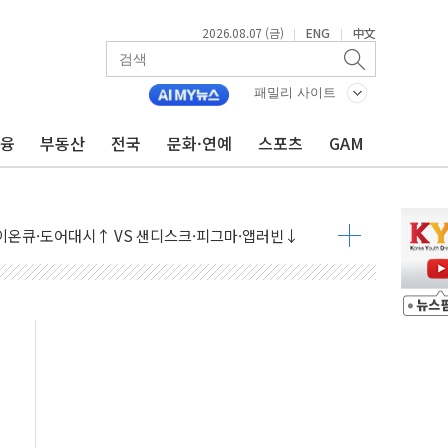
2026.08.07 (금)
ENG
中文
|
|
패밀리 사이트
금융
부동산
전국
문화·연예
스포츠
GAM
 나토 회원국 공격 검토… 거짓 깃발 작전"
재회…로봇·AI 데이터센터·모빌리티 구체화
·아이온큐·도어대시↑ VS 샌디스크·피그마·앱러빈↓
 반대…상법·자본시장법 개정 논의"
 차익실현 속 혼조세...웨스턴디지털·샌디스크↓
에 긴급 안보 점검회의
호르무즈 재개방 기대에 강세
조까지, 상승...호실적 보고 기업 상승세 뚜렷
인 '사파리' 공격… 시민들 공포감 극대화 전략
' 임시 주총 기대감에 홀로 상한가…마진 잔액은 사상 최고
버리지 위험수위…숨은 차입이 더 큰 변수"