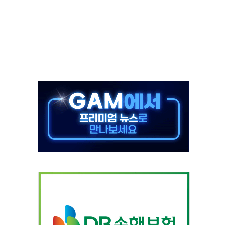
대응 1단계 진압 중
야, 경쟁상대 中과 비교해야"
하는 '선봉'의 대민 봉사
미사일 1발 발사… 올해 10번째·42일 만 도발
 새 안보 위기… 반군·마약카르텔이 습득해 전투 활용
어선 구조
무해한 표면 부식 물질"
분만에 진화...외국인 노동자 숨져
즌2