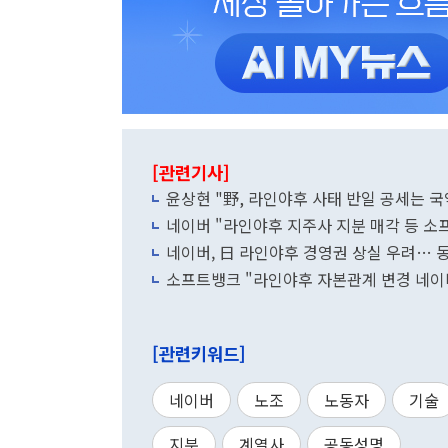
[관련기사]
윤상현 "野, 라인야후 사태 반일 공세는 
네이버 "라인야후 지주사 지분 매각 등 소
네이버, 日 라인야후 경영권 상실 우려… 동
소프트뱅크 "라인야후 자본관계 변경 네이
[관련키워드]
네이버
노조
노동자
기술
지분
계열사
공동성명