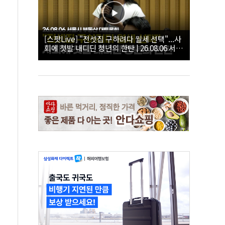
[스팟Live] "전셋집 구하려다 월세 선택"...사
회에 첫발 내디딘 청년의 한탄 | 26.08.06 서울
시 부동산 대토론회