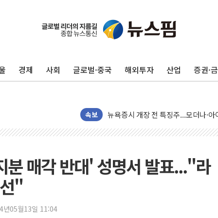
울
경제
사회
글로벌·중국
해외투자
산업
증권·
리투아니아 국방 "러, 우크라 드론으로
구광모, 내주 실리콘밸리서 젠슨 황 
뉴욕증시 개장 전 특징주...모더나
김정관 장관 "영업이익 N% 성과급
속보
뉴욕증시 프리뷰, 미 주가선물 AI주
청와대, 북한 단거리 탄도미사일 발사
금값 7주 만에 최고…美 고용 둔화·
분 매각 반대' 성명서 발표..."라
[인도증시] 중동 긴장 완화에 실적 호
선"
러, 1인칭시점 드론으로 우크라 민간
[베트남 증시] 지수 하락 속 'DGC
24년05월13일 11:04
'월가의 황제' 다이먼 "금융시장 레