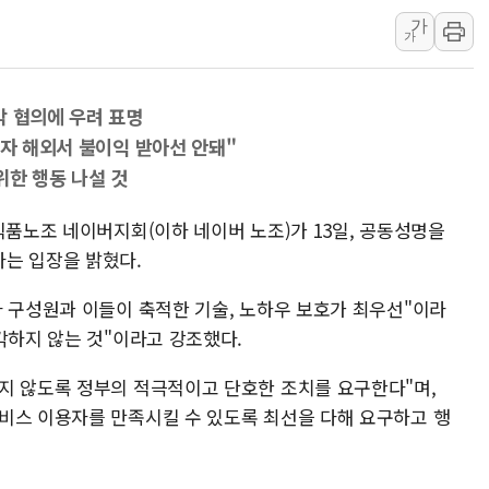
가
양주 섬유염색공장서 화재 1명 중상…
가
김정관 산업부 장관 "주 52시간 손봐
해군 1함대 창설 80주년…지역과 함께
각 협의에 우려 표명
[3보] 북, 원산서 동해로 단거리 탄도
동자 해외서 불이익 받아선 안돼"
우크라 드론 전술, 중남미 콜롬비아에
위한 행동 나설 것
동해해경, 독도 해상서 부유물 감긴 
주한미군 "오산기지 누출, 백린 아닌 
식품노조 네이버지회(이하 네이버 노조)가 13일, 공동성명을
는 입장을 밝혔다.
구미 폐염산처리업체서 불 2시간30여
해군과 함께하는 '불금전파, 송정' 시
사 구성원과 이들이 축적한 기술, 노하우 보호가 최우선"이라
각하지 않는 것"이라고 강조했다.
지 않도록 정부의 적극적이고 단호한 조치를 요구한다"며,
비스 이용자를 만족시킬 수 있도록 최선을 다해 요구하고 행