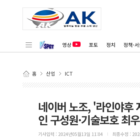
영상
포토
정치
정책·서
홈
산업
ICT
네이버 노조, '라인야후 지
인 구성원·기술보호 최우
기사입력 :
2024년05월13일 11:04
최종수정 :
20