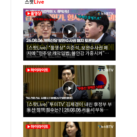
스팟
Live
[스팟Live] *풀영상* 이준석, 보완수사권 폐
지에 "민주당 개악입법, 불안감 가중시켜"｜
26.08.06 개혁신당 보완수사권 폐지 토론회
[스팟Live] '투미TV' 김제경이 내린 李정부 부
동산 정책 점수는? | 26.08.06 서울시 부동산
대토론회