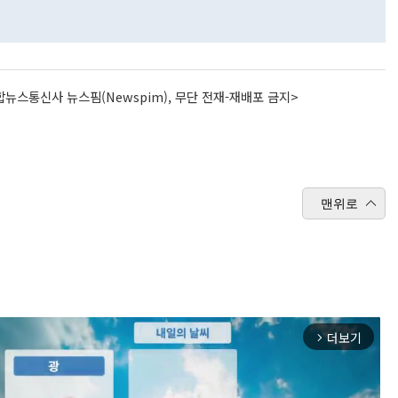
뉴스통신사 뉴스핌(Newspim), 무단 전재-재배포 금지>
맨위로
더보기
arrow_forward_ios