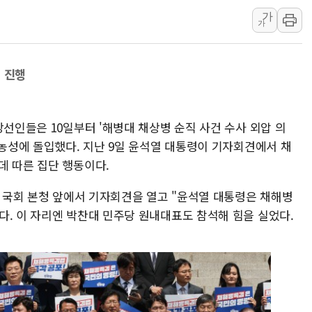
이란, 美·이스라엘 선박 호르무즈 
가
가
유럽증시, 견조한 실적 소화하며 대부
리투아니아 국방 "러, 우크라 드론
구광모, 내주 실리콘밸리서 젠슨 황
 진행
뉴욕증시 개장 전 특징주...모더
김정관 장관 "영업이익 N% 성과
당선인들은 10일부터 '해병대 채상병 순직 사건 수사 외압 의
뉴욕증시 프리뷰, 미 주가선물 AI
 농성에 돌입했다. 지난 9일 윤석열 대통령이 기자회견에서 채
청와대, 북한 단거리 탄도미사일 발
데 따른 집단 행동이다.
금값 7주 만에 최고…美 고용 둔화
시 국회 본청 앞에서 기자회견을 열고 "윤석열 대통령은 채해병
[인도증시] 중동 긴장 완화에 실적 
다. 이 자리엔 박찬대 민주당 원내대표도 참석해 힘을 실었다.