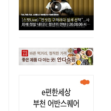
[스팟Live] "전셋집 구하려다 월세 선택"...사
회에 첫발 내디딘 청년의 한탄 | 26.08.06 서울
시 부동산 대토론회