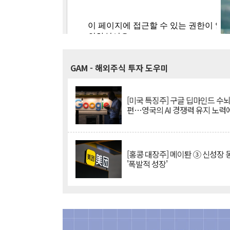
GAM
- 해외주식 투자 도우미
[미국 특징주] 구글 딥마인드 수
편…영국의 AI 경쟁력 유지 노력
[홍콩 대장주] 메이퇀 ③ 신성장
'폭발적 성장'