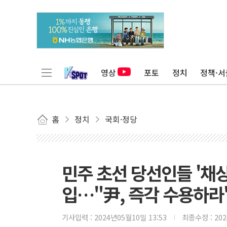
영상
포토
정치
정책·서
홈
정치
국회·정당
민주 초선 당선인들 '채
입…"尹, 즉각 수용하라
기사입력 :
2024년05월10일 13:53
최종수정 :
20