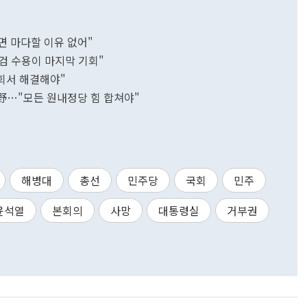
면 마다할 이유 없어"
특검 수용이 마지막 기회"
국회서 해결해야"
與野…"모든 원내정당 힘 합쳐야"
해병대
총선
민주당
국회
민주
윤석열
본회의
사망
대통령실
거부권