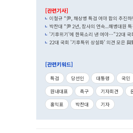
[관련기사]
이철규 "尹, 채상병 특검 여야 합의 추진하
박찬대 "尹 2년, 참사의 연속...해병대원 
'기후위기'에 한목소리 낸 여야…"22대 
22대 국회 '기후특위 상설화' 의견 모은 
[관련키워드]
특검
당선인
대통령
국민
원내대표
촉구
기자회견
홍익표
박찬대
기자