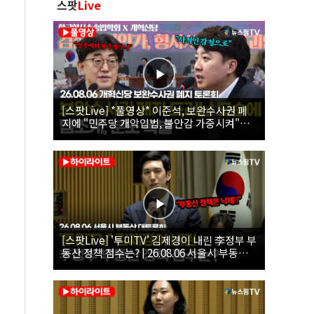
스팟
Live
[스팟Live] *풀영상* 이준석, 보완수사권 폐
지에 "민주당 개악입법, 불안감 가중시켜"｜
26.08.06 개혁신당 보완수사권 폐지 토론회
[스팟Live] '투미TV' 김제경이 내린 李정부 부
동산 정책 점수는? | 26.08.06 서울시 부동산
대토론회