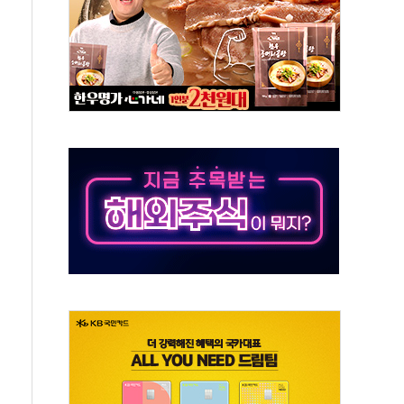
통항 제한 추진…美 "통행 막을 권한 없어"
분 상승… "2분기 기업 순이익 21% 증가" 전망
으로 나토 회원국 공격 검토… 거짓 깃발 작전"
 재회…로봇·AI 데이터센터·모빌리티 구체화
나·아이온큐·도어대시↑ VS 샌디스크·피그마·앱러빈↓
급 반대…상법·자본시장법 개정 논의"
주 차익실현 속 혼조세...웨스턴디지털·샌디스크↓
사에 긴급 안보 점검회의
·호르무즈 재개방 기대에 강세
호조까지, 상승...호실적 보고 기업 상승세 뚜렷