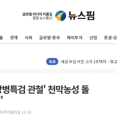
울
경제
사회
글로벌·중국
해외투자
산업
증권·
현대리바트, 원가 개선으로 실적 방
"세금 부담 덜자"…비거주 1주택자
세금 부담 커진 고가 1주택자…맞
속보
[금/유가] 이란의 호르무즈 해협 통
뉴욕증시, 유가·금리 부담에 하락…
이란, 오만과 호르무즈 해협 재개방 
상병특검 관철' 천막농성 돌
[민주 당권주자 일정] 송영길·정청래
"
李대통령, 오늘 부동산 정책 점검 
[오늘의 정치일정] 8월 7일(금)
24년07월05일 11:14
[오늘의 국회일정] 상임위·세미나·기