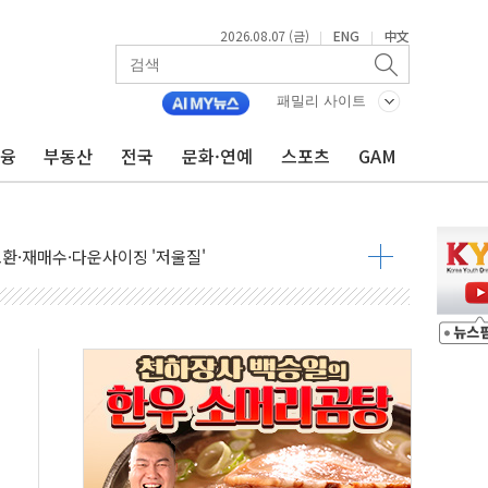
2026.08.07 (금)
ENG
中文
|
|
패밀리 사이트
금융
부동산
전국
문화·연예
스포츠
GAM
어…다음 과제는 '외형 확대'
 귀환 조짐에 전월세시장 '긴장'
교환·재매수·다운사이징 '저울질'
항 제한 검토에 유가 3% 급등…금값 보합
다우 5거래일 랠리 '마침표'
합의 막바지.."美와 직접 협상 없어"
·김민석 후보 - 8월 7일
2차 회의…주택 공급 대책 막바지 조율할 듯
자회견·주요 정당 - 8월 7일