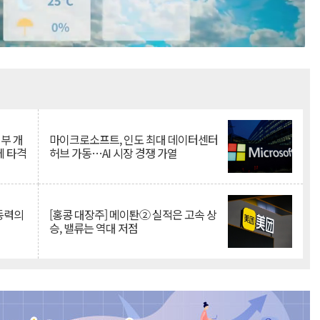
Mute
뇌부 개
마이크로소프트, 인도 최대 데이터센터
에 타격
허브 가동…AI 시장 경쟁 가열
 동력의
[홍콩 대장주] 메이퇀② 실적은 고속 상
승, 밸류는 역대 저점