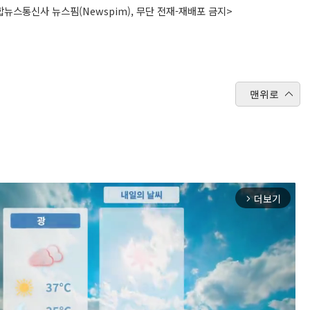
뉴스통신사 뉴스핌(Newspim), 무단 전재-재배포 금지>
맨위로
더보기
arrow_forward_ios