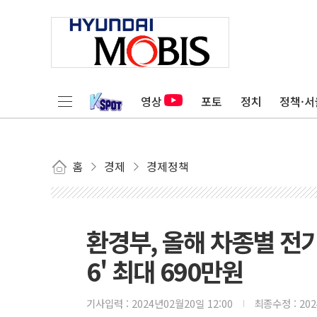
영상
포토
정치
정책·서
홈
경제
경제정책
환경부, 올해 차종별 전
6' 최대 690만원
기사입력 :
2024년02월20일 12:00
최종수정 :
20