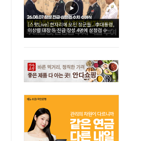
[스팟Live] 한자리에 모인 장군들...李대통령,
이상렬 대장 등 진급 장성 4명에 삼정검 수치
직접 수여｜26.08.07 장성 진급·삼정검 수치
수여식