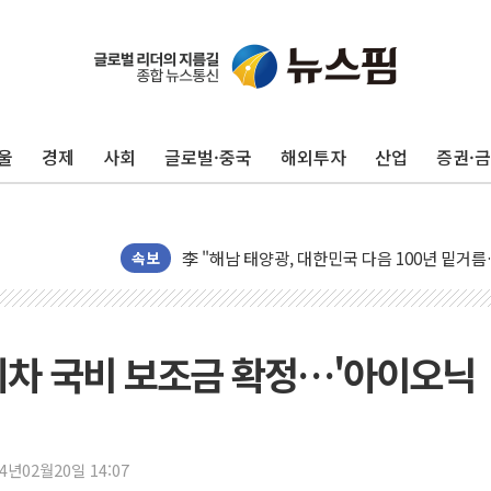
울
경제
사회
글로벌·중국
해외투자
산업
증권·
트럼프 "금리 내려야"…파월 때와 달리 워시엔
특정 정치인 측근 포항시 정책특보 내정설...포
李 "해남 태양광, 대한민국 다음 100년 밑거
속보
李 대통령, '6시간 마라톤 부동산 2차 회의' 
트럼프, 中 겨냥 폴리실리콘 관세 15% 부과
[사진] 빈살만과 에르도안의 만남
기차 국비 보조금 확정…'아이오닉
이란와이어 "이란 최고지도자 위독…곧 사망해
남동발전, 해남군에 국내 최대 규모 400MW 
[인도증시] 중동 불안 속 유가 상승에 소폭 하락
24년02월20일 14:07
황희 '폐버스 청년주택' SNS 글 역풍에 "정부