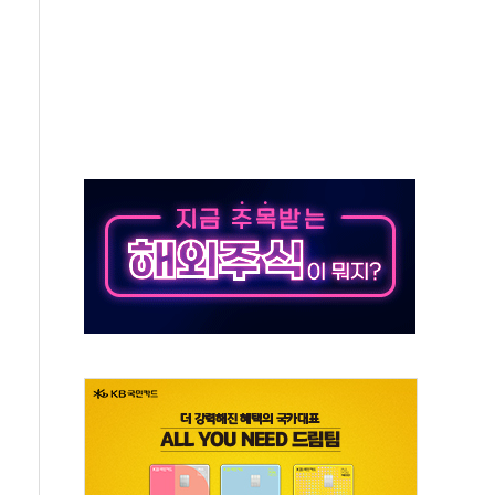
~9일 최대 100mm 호우
결… 수니파 국가들의 새 안보 협력 구도
비온 59㎡ 18억원대
-서울시 '정책 엇박자'
생애최초만 경쟁 치열
래·ETF 매수에도 고유가·금리·입법 지연 '삼중 부담'
...석유·가스주 올랐지만 빈그룹이 상쇄
총수요 104.3GW 기록
 위기 고조되는 또 다른 중동 화약고
름나기 [뉴스핌 줌인]