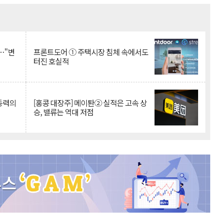
Mute
…"변
프론트도어 ① 주택시장 침체 속에서도
터진 호실적
 동력의
[홍콩 대장주] 메이퇀② 실적은 고속 상
승, 밸류는 역대 저점