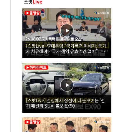
스팟
Live
[스팟Live] 李대통령 "국가폭력 피해자, 국가
가 치유해야…국가 책임 유효기간 없어"｜
26.08.07 국가폭력 피해자 위로 오찬
[스팟Live] 일상에서 장점이 더 돋보이는 '전
기 패밀리 SUV' 볼보 EX90