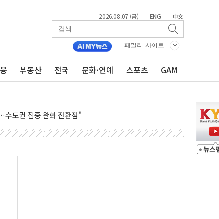
2026.08.07 (금)
ENG
中文
|
|
패밀리 사이트
금융
부동산
전국
문화·연예
스포츠
GAM
 톤 낮춰
항시 '시끌'
름…수도권 집중 완화 전환점"
주재… "전폭적 공급 확대·속도전 총력"
…美 태양광주 급등
도 놀랍지 않아"
태양광 착공…여의도 1.6배 규모
...금융주 낙폭 커
정책 아냐" 해명