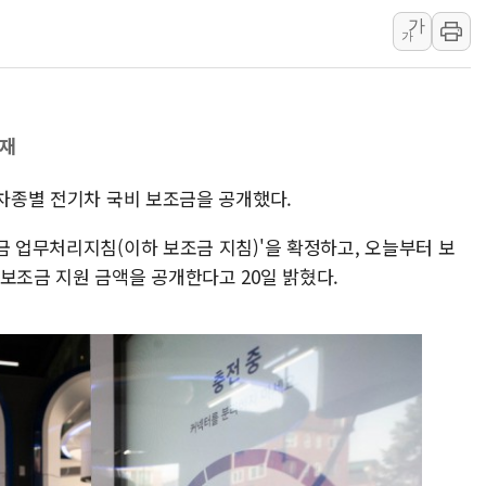
폭염 누그러지고 가뭄 숙지나...경북동해안권 8
가
가
사우디·튀르키예·파키스탄, '공동방위협정' 체
신길동 신축도 3.3㎡당 7250만원…써밋 클라
용산공원·그린벨트로 또 충돌…반복되는 국토부
[AI 부동산 투데이] 특공 전략도 '극과 극'…
게재
[코인시황] 비트코인 6만4000달러대 횡보…고
 차종별 전기차 국비 보조금을 공개했다.
[베트남 증시] 유동성 부진 지속, 강보합 마감
'찜통더위'에 전력수요 역대 최고치 경신…한낮 
금 업무처리지침(이하 보조금 지침)'을 확정하고, 오늘부터 보
후티 반군, 예멘 정부군과 사우디 동시 공격…
 보조금 지원 금액을 공개한다고 20일 밝혔다.
42.5도 역대급 폭염…동물들도 특별식으로 여