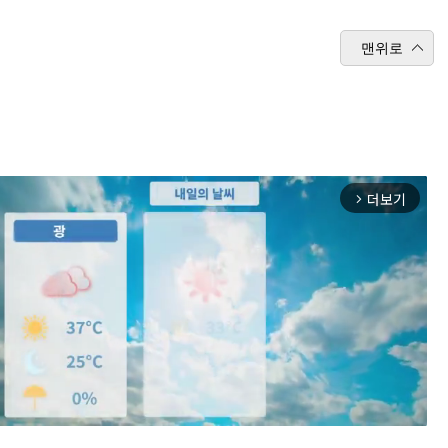
맨위로
더보기
arrow_forward_ios