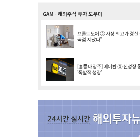
GAM
- 해외주식 투자 도우미
프론트도어 ② 사상 최고가 경신
곡점 지났다"
[홍콩 대장주] 메이퇀 ③ 신성장
'폭발적 성장'